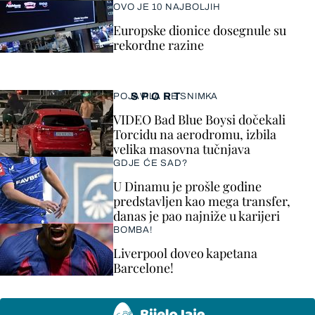
OVO JE 10 NAJBOLJIH
Europske dionice dosegnule su
rekordne razine
SPORT
POJAVILA SE SNIMKA
VIDEO Bad Blue Boysi dočekali
Torcidu na aerodromu, izbila
velika masovna tučnjava
GDJE ĆE SAD?
U Dinamu je prošle godine
predstavljen kao mega transfer,
danas je pao najniže u karijeri
BOMBA!
Liverpool doveo kapetana
Barcelone!