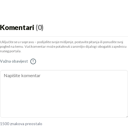
Komentari
(0)
Uključite se u raspravu – podijelite svoje mišljenje, postavite pitanja ili ponudite svoj
pogled na temu. Vaš komentar može potaknuti zanimljiv dijalog i obogatiti zajednicu
našeg portala.
Važna obavijest
!
1500 znakova preostalo