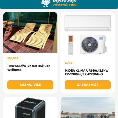
220,00 €
1,00 €
Drvena ležaljka Val Doživite
wellness
MIDEA KLIMA UREĐAJ 3,5kW
EZ-12RD6-I/EZ-12RD6H-O
SAZNAJ VIŠE
SAZNAJ VIŠE