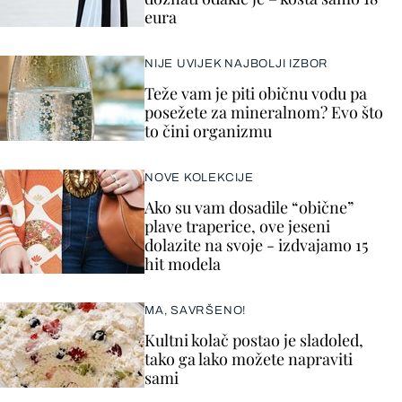
eura
NIJE UVIJEK NAJBOLJI IZBOR
Teže vam je piti običnu vodu pa
posežete za mineralnom? Evo što
to čini organizmu
NOVE KOLEKCIJE
Ako su vam dosadile “obične”
plave traperice, ove jeseni
dolazite na svoje - izdvajamo 15
hit modela
MA, SAVRŠENO!
Kultni kolač postao je sladoled,
tako ga lako možete napraviti
sami