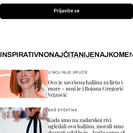
Prijavite se
INSPIRATIVNO
NAJČITANIJE
NAJKOMEN
U NOJ NIJE VRUĆE
Ovo je savršena haljina za ljeto i
more - nosi je i Bojana Gregorić
Vejzović
BAŠ EFEKTNA
Kada smo na zadarskoj rivi
ugledali ovu haljinu, morali smo
doznati odakle je – košta samo 18