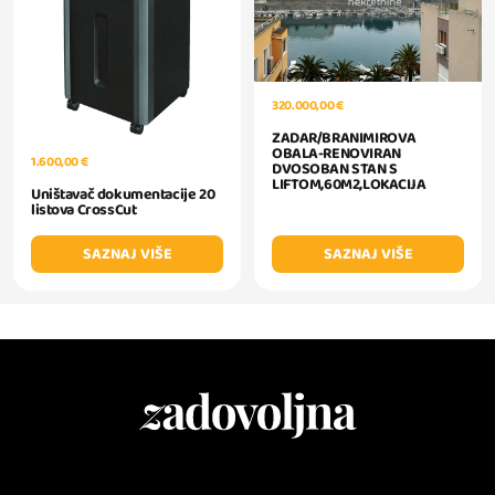
320.000,00 €
ZADAR/BRANIMIROVA
OBALA-RENOVIRAN
1.600,00 €
DVOSOBAN STAN S
LIFTOM,60M2,LOKACIJA
Uništavač dokumentacije 20
listova CrossCut
SAZNAJ VIŠE
SAZNAJ VIŠE