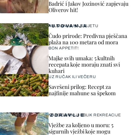
Badrić i Jakov Jozinović zapjevaju
Oliverov hit!
PUTOVANJA
NAJMANJA NA SVIJETU
Čudo prirode: Predivna pješčana
plaža na 100 metara od mora
BON APPETIT!
Majke svih umaka: 5 kultnih
recepata koje moraju znati svi
kuhari
UZ RUČAK ILI VEČERU
Savršeni prilog: Recept za
najfinije mahune sa špekom
ZDRAVLJE
NAJSIGURNIJI OBLIK REKREACIJE
Vježbe za koljeno u moru: 5
sigurnih vježbi koje mogu