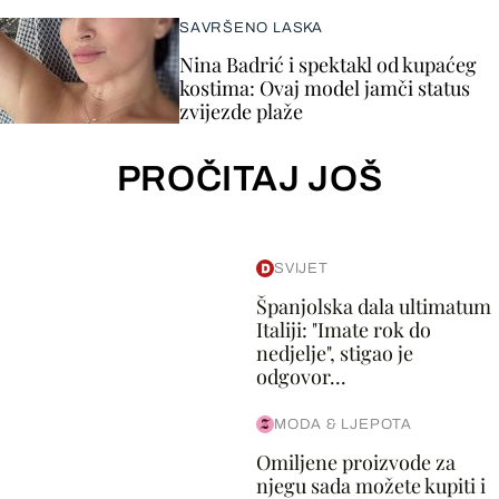
SAVRŠENO LASKA
Nina Badrić i spektakl od kupaćeg
kostima: Ovaj model jamči status
zvijezde plaže
PROČITAJ JOŠ
SVIJET
Španjolska dala ultimatum
Italiji: "Imate rok do
nedjelje", stigao je
odgovor...
MODA & LJEPOTA
Omiljene proizvode za
njegu sada možete kupiti i