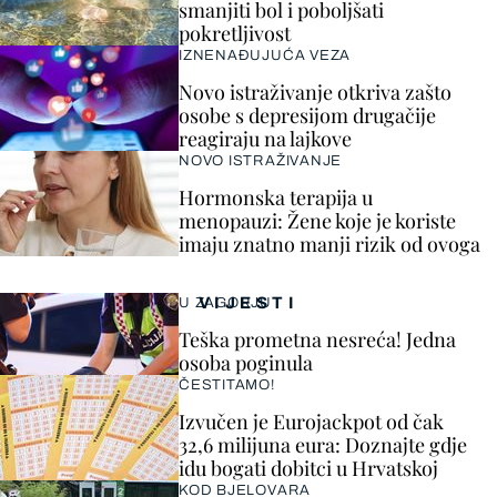
smanjiti bol i poboljšati
pokretljivost
IZNENAĐUJUĆA VEZA
Novo istraživanje otkriva zašto
osobe s depresijom drugačije
reagiraju na lajkove
NOVO ISTRAŽIVANJE
Hormonska terapija u
menopauzi: Žene koje je koriste
imaju znatno manji rizik od ovoga
VIJESTI
U ZAGORJU
Teška prometna nesreća! Jedna
osoba poginula
ČESTITAMO!
Izvučen je Eurojackpot od čak
32,6 milijuna eura: Doznajte gdje
idu bogati dobitci u Hrvatskoj
KOD BJELOVARA