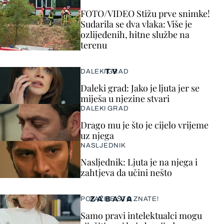
FOTO/VIDEO Stižu prve snimke!
Sudarila se dva vlaka: Više je
ozlijeđenih, hitne službe na
terenu
TV
DALEKI GRAD
Daleki grad: Jako je ljuta jer se
miješa u njezine stvari
DALEKI GRAD
Drago mu je što je cijelo vrijeme
uz njega
NASLJEDNIK
Nasljednik: Ljuta je na njega i
zahtjeva da učini nešto
ZABAVA
POKAŽITE ŠTO ZNATE!
Samo pravi intelektualci mogu