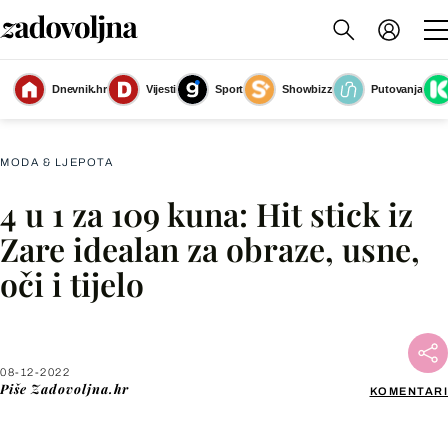
Dnevnik.hr
Vijesti
Sport
Showbizz
Putovanja
Slika nije dostupna
MODA & LJEPOTA
4 u 1 za 109 kuna: Hit stick iz
Facebook
Zare idealan za obraze, usne,
oči i tijelo
X
WhatsApp
08-12-2022
Piše
Zadovoljna.hr
KOMENTARI
Viber