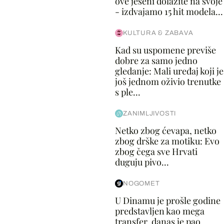
ove jeseni dolazite na svoje
- izdvajamo 15 hit modela...
KULTURA & ZABAVA
Kad su uspomene previše
dobre za samo jedno
gledanje: Mali uređaj koji je
još jednom oživio trenutke
s ple...
ZANIMLJIVOSTI
Netko zbog ćevapa, netko
zbog drške za motiku: Evo
zbog čega sve Hrvati
duguju pivo...
NOGOMET
U Dinamu je prošle godine
predstavljen kao mega
transfer, danas je pao