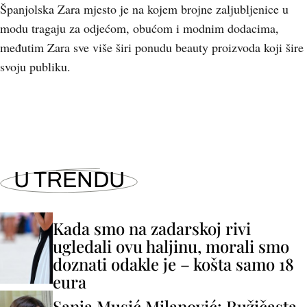
Španjolska Zara mjesto je na kojem brojne zaljubljenice u
modu tragaju za odjećom, obućom i modnim dodacima,
međutim Zara sve više širi ponudu beauty proizvoda koji šire
svoju publiku.
U TRENDU
Kada smo na zadarskoj rivi
ugledali ovu haljinu, morali smo
doznati odakle je – košta samo 18
eura
Sanja Musić Milanović: Ružičasta