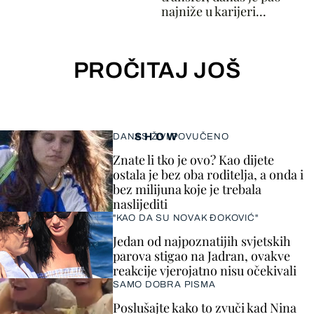
najniže u karijeri...
PROČITAJ JOŠ
SHOW
DANAS ŽIVI POVUČENO
Znate li tko je ovo? Kao dijete
ostala je bez oba roditelja, a onda i
bez milijuna koje je trebala
naslijediti
"KAO DA SU NOVAK ĐOKOVIĆ"
Jedan od najpoznatijih svjetskih
parova stigao na Jadran, ovakve
reakcije vjerojatno nisu očekivali
SAMO DOBRA PISMA
Poslušajte kako to zvuči kad Nina