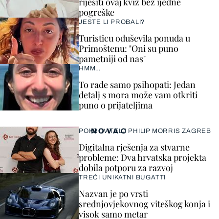
riješiti ovaj kviz bez ijedne
pogreške
JESTE LI PROBALI?
Turisticu oduševila ponuda u
Primoštenu: "Oni su puno
pametniji od nas"
HMM…
To rade samo psihopati: Jedan
detalj s mora može vam otkriti
puno o prijateljima
NOVAC
POKROVITELJ PHILIP MORRIS ZAGREB
Digitalna rješenja za stvarne
probleme: Dva hrvatska projekta
dobila potporu za razvoj
TREĆI UNIKATNI BUGATTI
Nazvan je po vrsti
srednjovjekovnog viteškog konja i
visok samo metar