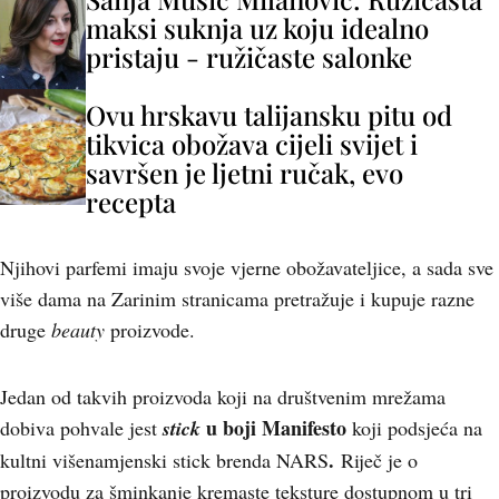
maksi suknja uz koju idealno
pristaju - ružičaste salonke
Ovu hrskavu talijansku pitu od
tikvica obožava cijeli svijet i
savršen je ljetni ručak, evo
recepta
Njihovi parfemi imaju svoje vjerne obožavateljice, a sada sve
više dama na Zarinim stranicama pretražuje i kupuje razne
druge
beauty
proizvode.
Jedan od takvih proizvoda koji na društvenim mrežama
u boji Manifesto
dobiva pohvale jest
stick
koji podsjeća na
.
kultni višenamjenski stick brenda NARS
Riječ je o
proizvodu za šminkanje kremaste teksture dostupnom u tri