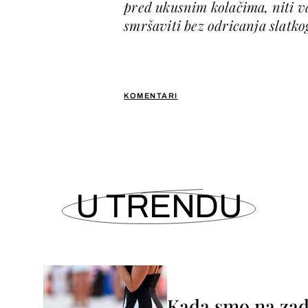
pred ukusnim kolačima, niti va
smršaviti bez odricanja slatkog
KOMENTARI
U TRENDU
Kada smo na zada