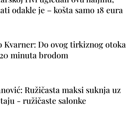
ti odakle je – košta samo 18 eura
o Kvarner: Do ovog tirkiznog otoka
o 20 minuta brodom
nović: Ružičasta maksi suknja uz
taju - ružičaste salonke