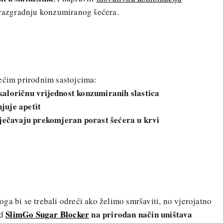
 razgradnju konzumiranog šećera.
dećim prirodnim sastojcima:
kaloričnu vrijednost konzumiranih slastica
juje apetit
ječavaju prekomjeran porast šećera u krvi
ga bi se trebali odreći ako želimo smršaviti, no vjerojatno
SlimGo Sugar Blocker
na prirodan način uništava
od