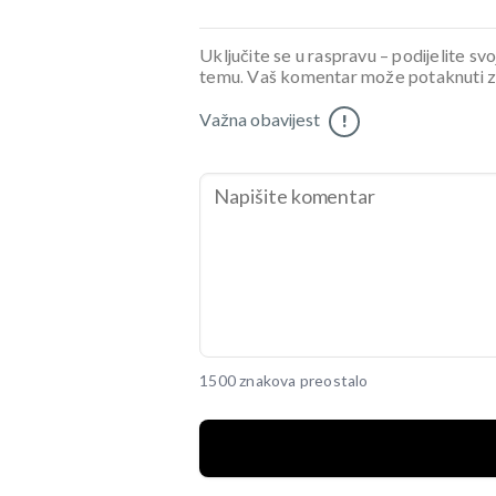
Uključite se u raspravu – podijelite svo
temu. Vaš komentar može potaknuti zani
Važna obavijest
!
1500 znakova preostalo