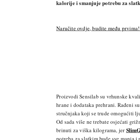
kalorije i smanjuje potrebu za sl
Naručite ovdje, budite među prvima
Proizvodi Sensilab su vrhunske kvali
hrane i dodataka prehrani. Rađeni su
stručnjaka koji se trude omogućiti lj
Od sada više ne trebate osjećati griž
SlimG
brinuti za viška kilograma, jer
potreba za slatkim bude sve manja i 