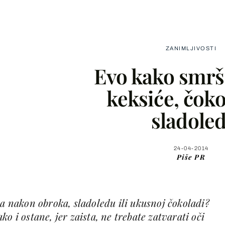
ZANIMLJIVOSTI
Evo kako smrša
keksiće, čoko
sladoled
Facebook
X
24-04-2014
Piše
PR
WhatsApp
ma nakon obroka, sladoledu ili ukusnoj čokoladi?
Viber
o i ostane, jer zaista, ne trebate zatvarati oči