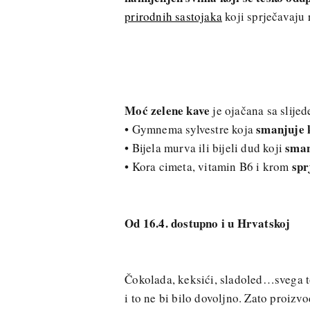
prirodnih sastojaka
koji sprječavaju
Moć zelene kave
je ojačana sa slije
smanjuje 
• Gymnema sylvestre koja
sman
• Bijela murva ili bijeli dud koji
spr
• Kora cimeta, vitamin B6 i krom
Od 16.4. dostupno i u Hrvatskoj
Čokolada, keksići, sladoled…svega to
i to ne bi bilo dovoljno. Zato proizv