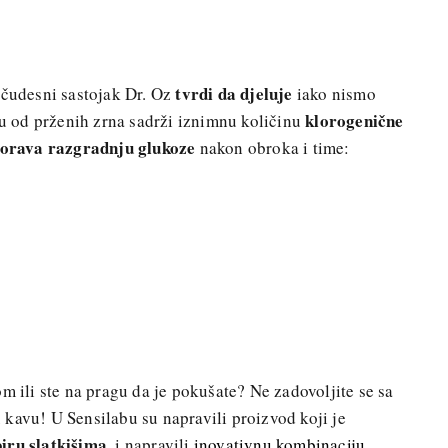
tvrdi da djeluje
j čudesni sastojak Dr. Oz
iako nismo
klorogenične
iku od prženih zrna sadrži iznimnu količinu
orava razgradnju glukoze
nakon obroka i time:
m ili ste na pragu da je pokušate? Ne zadovoljite se sa
kavu! U Sensilabu su napravili proizvod koji je
iru slatkišima
, i napravili
inovativnu kombinaciju