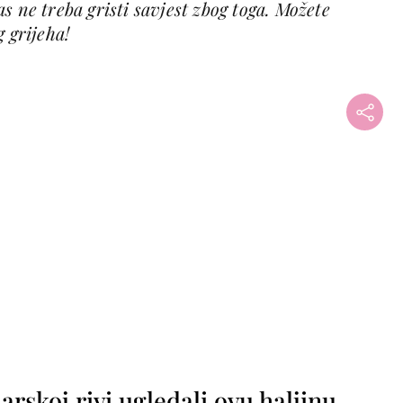
s ne treba gristi savjest zbog toga. Možete
 grijeha!
rskoj rivi ugledali ovu haljinu,