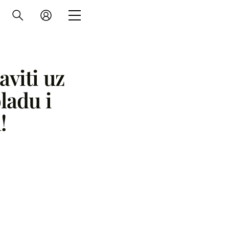
viti uz
ladu i
!