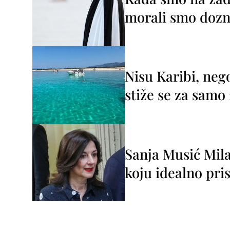
morali smo dozna
Nisu Karibi, neg
stiže se za sam
Sanja Musić Mila
koju idealno pris