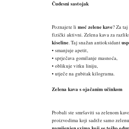
Čudesni sastojak
moć zelene kave
Poznajete li
? Za ta
fizički aktivni. Zelena kava za razl
kiseline
usp
. Taj snažan antioksidant
• smanjuje apetit,
• sprječava gomilanje masnoća,
• oblikuje vitku liniju,
• utječe na gubitak kilograma.
Zelena kava s ojačanim učinkom
Probali ste smršaviti sa zelenom kavo
proizvodima koji sadrže samo zelenu 
namijenjen svima koji se teško odup