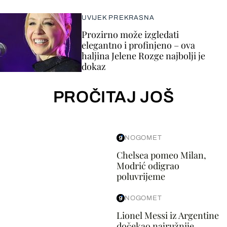
UVIJEK PREKRASNA
Prozirno može izgledati
elegantno i profinjeno – ova
haljina Jelene Rozge najbolji je
dokaz
PROČITAJ JOŠ
NOGOMET
Chelsea pomeo Milan,
Modrić odigrao
poluvrijeme
NOGOMET
Lionel Messi iz Argentine
dočekao najružnije