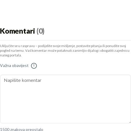
Komentari
(0)
Uključite se u raspravu – podijelite svoje mišljenje, postavite pitanja ili ponudite svoj
pogled na temu. Vaš komentar može potaknuti zanimljiv dijalog i obogatiti zajednicu
našeg portala.
Važna obavijest
!
1500 znakova preostalo