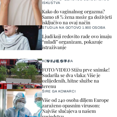
ISKUSTVA
Kako do vaginalnog orgazma?
Samo 18 % žena može ga doživjeti
isključivo na ovaj način
STUDIJA NA GOTOVO 1.900 OSOBA
Ljudi koji redovito rade ovo imaju
“mlađi” organizam, pokazuje
istraživanje
VIJESTI
KOD BJELOVARA
FOTO/VIDEO Stižu prve snimke!
Sudarila se dva vlaka: Više je
ozlijeđenih, hitne službe na
terenu
ŠIRE GA KOMARCI
Više od 240 osoba diljem Europe
zaraženo opasnim virusom:
Najviše slučajeva u našem
susjedstvu