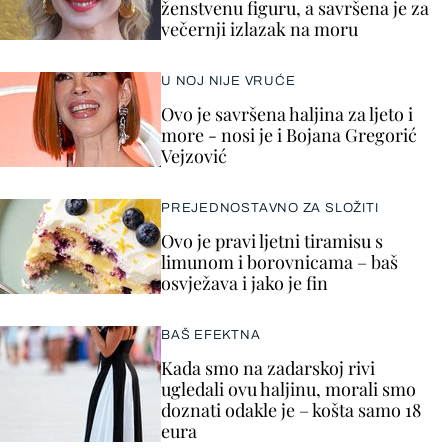
ženstvenu figuru, a savršena je za
večernji izlazak na moru
U NOJ NIJE VRUĆE
Ovo je savršena haljina za ljeto i
more - nosi je i Bojana Gregorić
Vejzović
PREJEDNOSTAVNO ZA SLOŽITI
Ovo je pravi ljetni tiramisu s
limunom i borovnicama – baš
osvježava i jako je fin
BAŠ EFEKTNA
Kada smo na zadarskoj rivi
ugledali ovu haljinu, morali smo
doznati odakle je – košta samo 18
eura