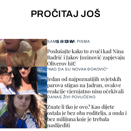
PROČITAJ JOŠ
SHOW
SAMO DOBRA PISMA
Poslušajte kako to zvuči kad Nina
Badrić i Jakov Jozinović zapjevaju
Oliverov hit!
"KAO DA SU NOVAK ĐOKOVIĆ"
Jedan od najpoznatijih svjetskih
parova stigao na Jadran, ovakve
reakcije vjerojatno nisu očekivali
DANAS ŽIVI POVUČENO
Znate li tko je ovo? Kao dijete
ostala je bez oba roditelja, a onda i
bez milijuna koje je trebala
naslijediti