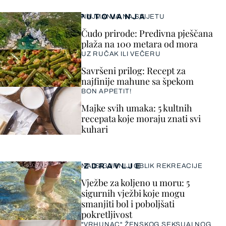
PUTOVANJA
NAJMANJA NA SVIJETU
Čudo prirode: Predivna pješčana
plaža na 100 metara od mora
UZ RUČAK ILI VEČERU
Savršeni prilog: Recept za
najfinije mahune sa špekom
BON APPETIT!
Majke svih umaka: 5 kultnih
recepata koje moraju znati svi
kuhari
ZDRAVLJE
NAJSIGURNIJI OBLIK REKREACIJE
Vježbe za koljeno u moru: 5
sigurnih vježbi koje mogu
smanjiti bol i poboljšati
pokretljivost
"VRHUNAC" ŽENSKOG SEKSUALNOG