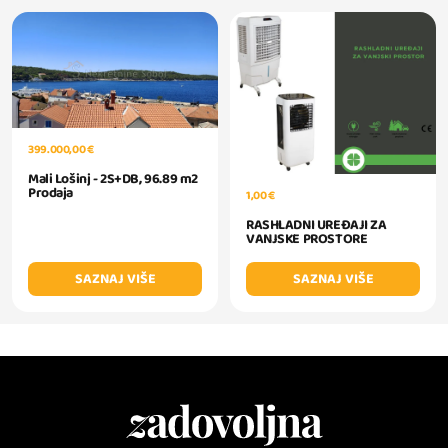
399.000,00 €
Mali Lošinj - 2S+DB, 96.89 m2
Prodaja
1,00 €
RASHLADNI UREĐAJI ZA
VANJSKE PROSTORE
SAZNAJ VIŠE
SAZNAJ VIŠE