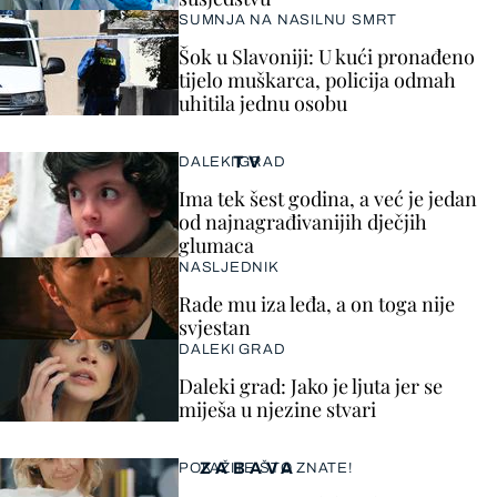
SUMNJA NA NASILNU SMRT
Šok u Slavoniji: U kući pronađeno
tijelo muškarca, policija odmah
uhitila jednu osobu
TV
DALEKI GRAD
Ima tek šest godina, a već je jedan
od najnagrađivanijih dječjih
glumaca
NASLJEDNIK
Rade mu iza leđa, a on toga nije
svjestan
DALEKI GRAD
Daleki grad: Jako je ljuta jer se
miješa u njezine stvari
ZABAVA
POKAŽITE ŠTO ZNATE!