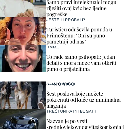
Samo pravi intelektualci mogu
riješiti ovaj kviz bez ijedne
pogreške
JESTE LI PROBALI?
Turisticu oduševila ponuda u
Primoštenu: "Oni su puno
pametniji od nas"
HMM…
To rade samo psihopati: Jedan
detalj s mora može vam otkriti
puno o prijateljima
NOVAC
SAM SVOJ ŠEF
Šest poslova koje možete
pokrenuti od kuće uz minimalna
ulaganja
TREĆI UNIKATNI BUGATTI
Nazvan je po vrsti
srednjovjekovnog viteškog konja i