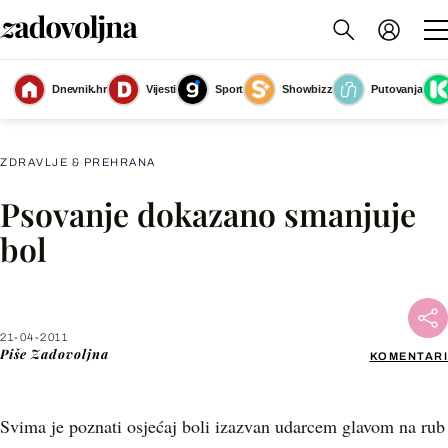
Dnevnik.hr
Vijesti
Sport
Showbizz
Putovanja
Slika nije dostupna
ZDRAVLJE & PREHRANA
Psovanje dokazano smanjuje
Facebook
bol
X
21-04-2011
WhatsApp
Piše
Zadovoljna
KOMENTARI
Viber
Svima je poznati osjećaj boli izazvan udarcem glavom na rub