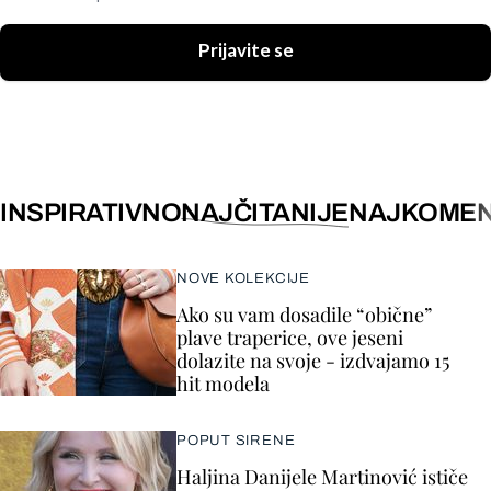
Prijavite se
INSPIRATIVNO
NAJČITANIJE
NAJKOMEN
NOVE KOLEKCIJE
Ako su vam dosadile “obične”
plave traperice, ove jeseni
dolazite na svoje - izdvajamo 15
hit modela
POPUT SIRENE
Haljina Danijele Martinović ističe