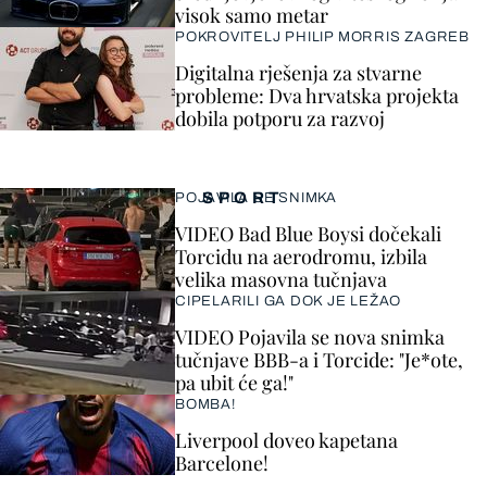
visok samo metar
POKROVITELJ PHILIP MORRIS ZAGREB
Digitalna rješenja za stvarne
probleme: Dva hrvatska projekta
dobila potporu za razvoj
SPORT
POJAVILA SE SNIMKA
VIDEO Bad Blue Boysi dočekali
Torcidu na aerodromu, izbila
velika masovna tučnjava
CIPELARILI GA DOK JE LEŽAO
VIDEO Pojavila se nova snimka
tučnjave BBB-a i Torcide: "Je*ote,
pa ubit će ga!"
BOMBA!
Liverpool doveo kapetana
Barcelone!