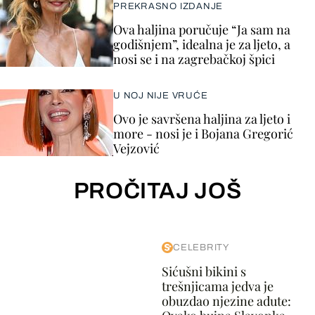
PREKRASNO IZDANJE
Ova haljina poručuje “Ja sam na
godišnjem”, idealna je za ljeto, a
nosi se i na zagrebačkoj špici
U NOJ NIJE VRUĆE
Ovo je savršena haljina za ljeto i
more - nosi je i Bojana Gregorić
Vejzović
PROČITAJ JOŠ
CELEBRITY
Sićušni bikini s
trešnjicama jedva je
obuzdao njezine adute: