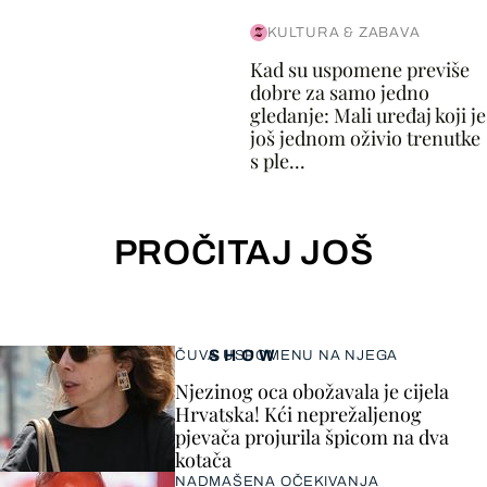
KULTURA & ZABAVA
Kad su uspomene previše
dobre za samo jedno
gledanje: Mali uređaj koji je
još jednom oživio trenutke
s ple...
PROČITAJ JOŠ
SHOW
ČUVA USPOMENU NA NJEGA
Njezinog oca obožavala je cijela
Hrvatska! Kći neprežaljenog
pjevača projurila špicom na dva
kotača
NADMAŠENA OČEKIVANJA