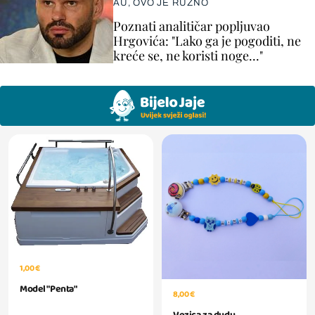
AU, OVO JE RUŽNO
Poznati analitičar popljuvao
Hrgovića: "Lako ga je pogoditi, ne
kreće se, ne koristi noge..."
1,00 €
Model "Penta"
8,00 €