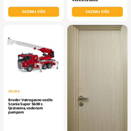
Vezica za dudu
SAZNAJ VIŠE
SAZNAJ VIŠE
107,91 €
Bruder Vatrogasno vozilo
Scania Super 560R s
ljestvama, vodenom
pumpom