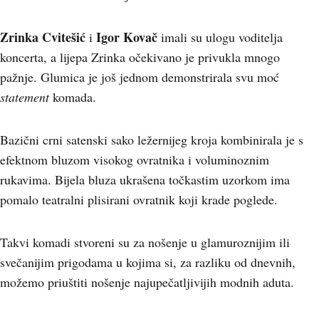
Zrinka Cvitešić
Igor Kovač
i
imali su ulogu voditelja
koncerta, a lijepa Zrinka očekivano je privukla mnogo
pažnje. Glumica je još jednom demonstrirala svu moć
statement
komada.
Bazični crni satenski sako ležernijeg kroja kombinirala je s
efektnom bluzom visokog ovratnika i voluminoznim
rukavima. Bijela bluza ukrašena točkastim uzorkom ima
pomalo teatralni plisirani ovratnik koji krade poglede.
Takvi komadi stvoreni su za nošenje u glamuroznijim ili
svečanijim prigodama u kojima si, za razliku od dnevnih,
možemo priuštiti nošenje najupečatljivijih modnih aduta.