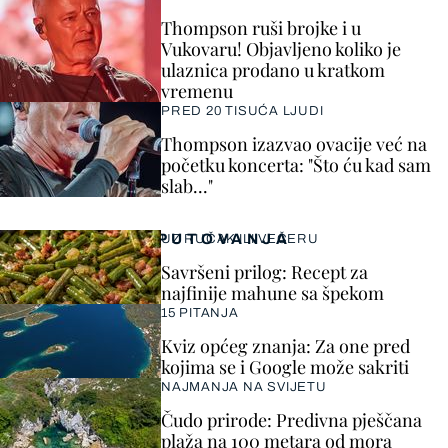
Thompson ruši brojke i u
Vukovaru! Objavljeno koliko je
ulaznica prodano u kratkom
vremenu
PRED 20 TISUĆA LJUDI
Thompson izazvao ovacije već na
početku koncerta: "Što ću kad sam
slab..."
PUTOVANJA
UZ RUČAK ILI VEČERU
Savršeni prilog: Recept za
najfinije mahune sa špekom
15 PITANJA
Kviz općeg znanja: Za one pred
kojima se i Google može sakriti
NAJMANJA NA SVIJETU
Čudo prirode: Predivna pješčana
plaža na 100 metara od mora