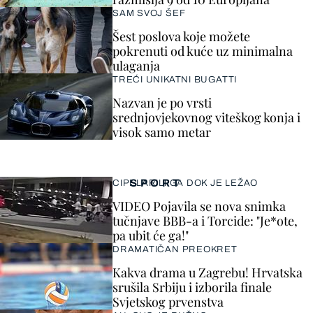
SAM SVOJ ŠEF
Šest poslova koje možete
pokrenuti od kuće uz minimalna
ulaganja
TREĆI UNIKATNI BUGATTI
Nazvan je po vrsti
srednjovjekovnog viteškog konja i
visok samo metar
SPORT
CIPELARILI GA DOK JE LEŽAO
VIDEO Pojavila se nova snimka
tučnjave BBB-a i Torcide: "Je*ote,
pa ubit će ga!"
DRAMATIČAN PREOKRET
Kakva drama u Zagrebu! Hrvatska
srušila Srbiju i izborila finale
Svjetskog prvenstva