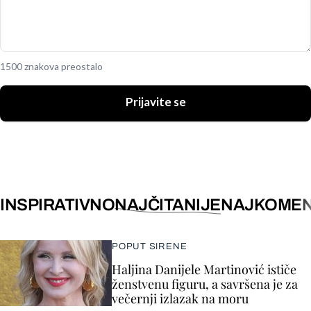
1500 znakova preostalo
Prijavite se
INSPIRATIVNO
NAJČITANIJE
NAJKOMEN
POPUT SIRENE
Haljina Danijele Martinović ističe
ženstvenu figuru, a savršena je za
večernji izlazak na moru