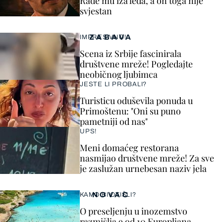
Rade mu iza leđa, a on toga nije
svjestan
ZABAVA
IMPRESIVNO!
Scena iz Srbije fascinirala
društvene mreže! Pogledajte
neobičnog ljubimca
JESTE LI PROBALI?
Turisticu oduševila ponuda u
Primoštenu: "Oni su puno
pametniji od nas"
UPS!
Meni domaćeg restorana
nasmijao društvene mreže! Za sve
je zaslužan urnebesan naziv jela
NOVAC
KAMO BI OTIŠLI?
O preseljenju u inozemstvo
razmišlja 9 od 10 Europljana