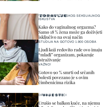
ZDRAVLJE
"VRHUNAC" ŽENSKOG SEKSUALNOG
ISKUSTVA
Kako do vaginalnog orgazma?
Samo 18 % žena može ga doživjeti
isključivo na ovaj način
STUDIJA NA GOTOVO 1.900 OSOBA
Ljudi koji redovito rade ovo imaju
“mlađi” organizam, pokazuje
istraživanje
VAŽNO!
Gotovo 90 % smrti od srčanih
bolesti povezano je s ovim
čimbenicima rizika
VIJESTI
DRAMA U RIJECI
Urušio se balkon kuće, na njemu