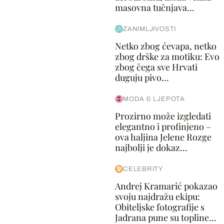
masovna tučnjava...
ZANIMLJIVOSTI
Netko zbog ćevapa, netko
zbog drške za motiku: Evo
zbog čega sve Hrvati
duguju pivo...
MODA & LJEPOTA
Prozirno može izgledati
elegantno i profinjeno –
ova haljina Jelene Rozge
najbolji je dokaz...
CELEBRITY
Andrej Kramarić pokazao
svoju najdražu ekipu:
Obiteljske fotografije s
Jadrana pune su topline...