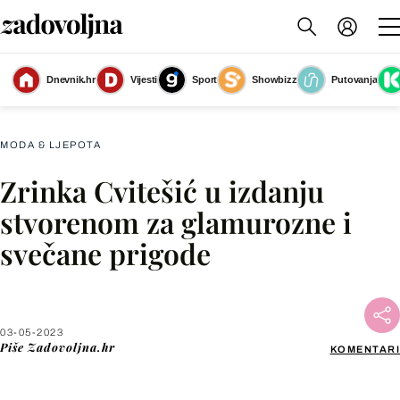
Dnevnik.hr
Vijesti
Sport
Showbizz
Putovanja
Slika nije dostupna
MODA & LJEPOTA
Zrinka Cvitešić u izdanju
Facebook
stvorenom za glamurozne i
svečane prigode
X
WhatsApp
03-05-2023
Piše
Zadovoljna.hr
KOMENTARI
Viber