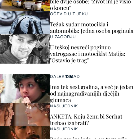
bile dvije osobe: "Život im je visio
o koncu"
OČEVID U TIJEKU
Težak sudar motocikla i
automobila: Jedna osoba poginula
U ZAGORJU
U teškoj nesreći poginuo
vatrogasac i motociklst Matija:
"Ostavio je trag"
TV
DALEKI GRAD
Ima tek šest godina, a već je jedan
od najnagrađivanijih dječjih
glumaca
NASLJEDNIK
ANKETA: Koju ženu bi Serhat
trebao izabrati?
NASLJEDNIK