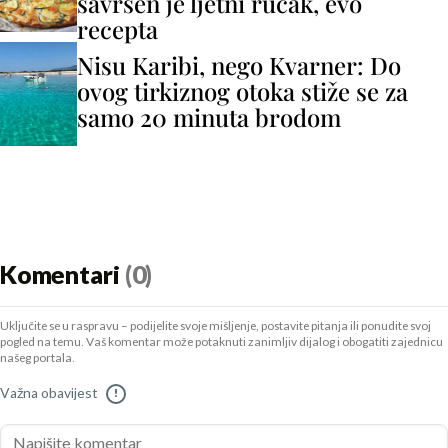
savršen je ljetni ručak, evo
recepta
Nisu Karibi, nego Kvarner: Do
ovog tirkiznog otoka stiže se za
samo 20 minuta brodom
Komentari
(0)
Uključite se u raspravu – podijelite svoje mišljenje, postavite pitanja ili ponudite svoj
pogled na temu. Vaš komentar može potaknuti zanimljiv dijalog i obogatiti zajednicu
našeg portala.
Važna obavijest
!