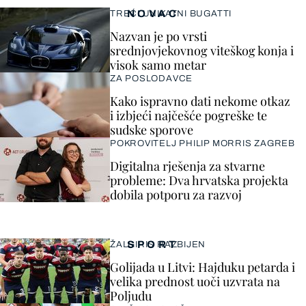
NOVAC
TREĆI UNIKATNI BUGATTI
Nazvan je po vrsti
srednjovjekovnog viteškog konja i
visok samo metar
ZA POSLODAVCE
Kako ispravno dati nekome otkaz
i izbjeći najčešće pogreške te
sudske sporove
POKROVITELJ PHILIP MORRIS ZAGREB
Digitalna rješenja za stvarne
probleme: Dva hrvatska projekta
dobila potporu za razvoj
SPORT
ŽALGIRIS RAZBIJEN
Golijada u Litvi: Hajduku petarda i
velika prednost uoči uzvrata na
Poljudu