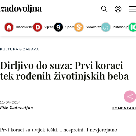
Dnevnik.hr
Vijesti
Sport
Showbizz
Putovanja
Slika nije dostupna
KULTURA & ZABAVA
Dirljivo do suza: Prvi koraci
Facebook
tek rođenih životinjskih beba
X
11-04-2014
WhatsApp
Piše
Zadovoljna
KOMENTARI
Viber
Prvi koraci su uvijek teški. I nespretni. I nevjerojatno