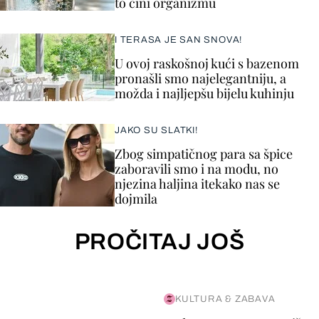
to čini organizmu
I TERASA JE SAN SNOVA!
U ovoj raskošnoj kući s bazenom
pronašli smo najelegantniju, a
možda i najljepšu bijelu kuhinju
JAKO SU SLATKI!
Zbog simpatičnog para sa špice
zaboravili smo i na modu, no
njezina haljina itekako nas se
dojmila
PROČITAJ JOŠ
KULTURA & ZABAVA