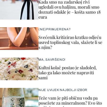
Kada smo na zadarskoj rivi
ugledali ovu haljinu, morali smo
doznati odakle je – košta samo 18
eura
(NE)PRIMJERENA?
Svećenik kritizirao kratku odjeću
usred toplinskog vala, slažete li se
s njim?
MA, SAVRŠENO!
Kultni kolač postao je sladoled,
tako ga lako možete napraviti
sami
NIJE UVIJEK NAJBOLJI IZBOR
Teže vam je piti običnu vodu pa
posežete za mineralnom? Evo što