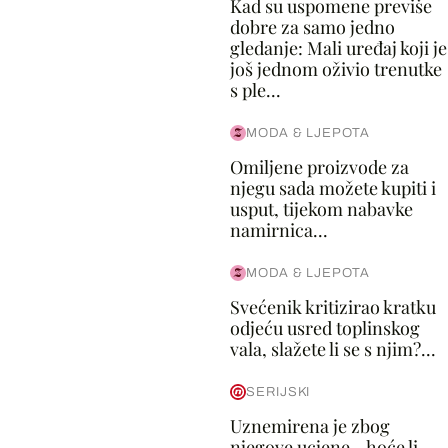
Kad su uspomene previše
dobre za samo jedno
gledanje: Mali uređaj koji je
još jednom oživio trenutke
s ple...
MODA & LJEPOTA
Omiljene proizvode za
njegu sada možete kupiti i
usput, tijekom nabavke
namirnica...
MODA & LJEPOTA
Svećenik kritizirao kratku
odjeću usred toplinskog
vala, slažete li se s njim?...
SERIJSKI
Uznemirena je zbog
njegove ucjene - hoće li