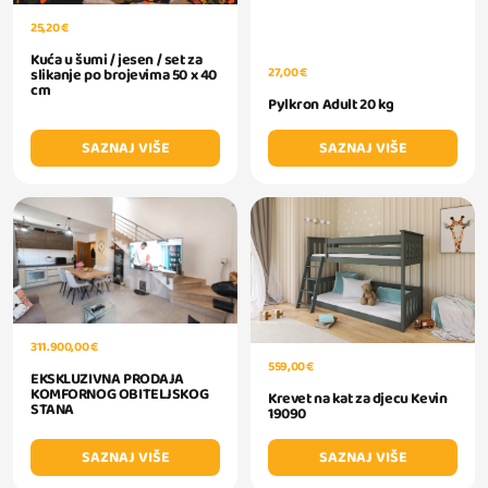
25,20 €
Kuća u šumi / jesen / set za
27,00 €
slikanje po brojevima 50 x 40
cm
Pylkron Adult 20 kg
SAZNAJ VIŠE
SAZNAJ VIŠE
311.900,00 €
559,00 €
EKSKLUZIVNA PRODAJA
KOMFORNOG OBITELJSKOG
Krevet na kat za djecu Kevin
STANA
19090
SAZNAJ VIŠE
SAZNAJ VIŠE