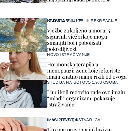
ZDRAVLJE
NAJSIGURNIJI OBLIK REKREACIJE
Vježbe za koljeno u moru: 5
sigurnih vježbi koje mogu
smanjiti bol i poboljšati
pokretljivost
NOVO ISTRAŽIVANJE
Hormonska terapija u
menopauzi: Žene koje je koriste
imaju znatno manji rizik od ovoga
STUDIJA NA GOTOVO 1.900 OSOBA
Ljudi koji redovito rade ovo imaju
“mlađi” organizam, pokazuje
istraživanje
VIJESTI
IMAŠ PRAVO, OSTVARI GA!
Tko ima pravo na inkluzivni