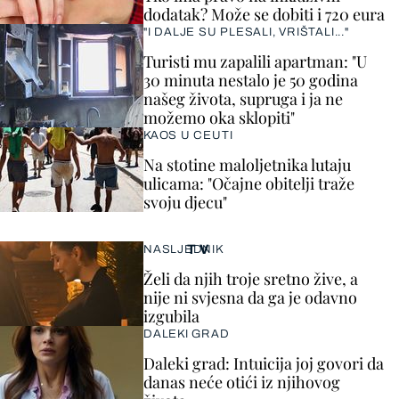
dodatak? Može se dobiti i 720 eura
"I DALJE SU PLESALI, VRIŠTALI..."
Turisti mu zapalili apartman: "U
30 minuta nestalo je 50 godina
našeg života, supruga i ja ne
možemo oka sklopiti"
KAOS U CEUTI
Na stotine maloljetnika lutaju
ulicama: "Očajne obitelji traže
svoju djecu"
TV
NASLJEDNIK
Želi da njih troje sretno žive, a
nije ni svjesna da ga je odavno
izgubila
DALEKI GRAD
Daleki grad: Intuicija joj govori da
danas neće otići iz njihovog