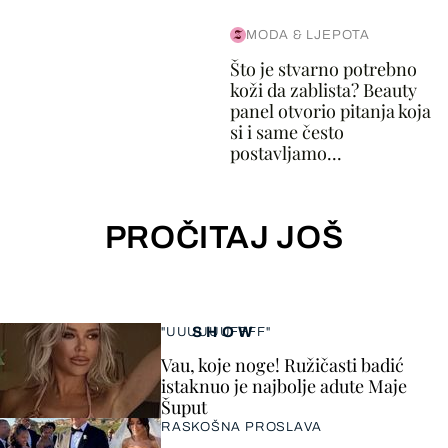
MODA & LJEPOTA
Što je stvarno potrebno
koži da zablista? Beauty
panel otvorio pitanja koja
si i same često
postavljamo...
PROČITAJ JOŠ
SHOW
"UUUUUUFFFF"
Vau, koje noge! Ružičasti badić
istaknuo je najbolje adute Maje
Šuput
RASKOŠNA PROSLAVA