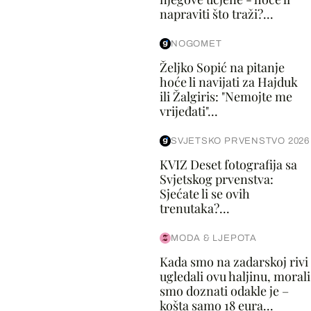
napraviti što traži?...
NOGOMET
Željko Sopić na pitanje
hoće li navijati za Hajduk
ili Žalgiris: "Nemojte me
vrijeđati"...
SVJETSKO PRVENSTVO 2026
KVIZ Deset fotografija sa
Svjetskog prvenstva:
Sjećate li se ovih
trenutaka?...
MODA & LJEPOTA
Kada smo na zadarskoj rivi
ugledali ovu haljinu, morali
smo doznati odakle je –
košta samo 18 eura...