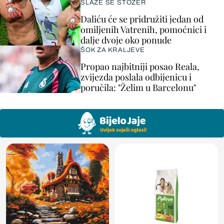
SLAŽE SE STOŽER
Daliću će se pridružiti jedan od
omiljenih Vatrenih, pomoćnici i
dalje dvoje oko ponude
ŠOK ZA KRALJEVE
Propao najbitniji posao Reala,
zvijezda poslala odbijenicu i
poručila: "Želim u Barcelonu"