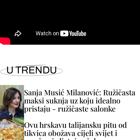
U TRENDU
Sanja Musić Milanović: Ružičasta
maksi suknja uz koju idealno
pristaju - ružičaste salonke
Ovu hrskavu talijansku pitu od
tikvica obožava cijeli svijet i