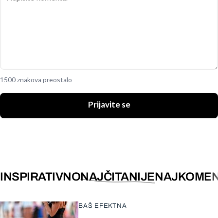
1500 znakova preostalo
Prijavite se
INSPIRATIVNO
NAJČITANIJE
NAJKOMEN
BAŠ EFEKTNA