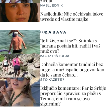
života
NASLJEDNIK
Nasljednik: Nije očekivala takve
uvrede od vlastite majke
ZABAVA
LOL
"Je li živ, zna li se?": Snimka s
Jadrana postala hit, radi li i vaš
muž ovo?
KAO IZ PIŠTOLJA
Dobacila komentar trudnici bez
noge, a muž ispalio odgovor kao
da je samo čekao…
ŠTO KAŽETE?
Isključio komentare: Par iz Srbije
preporučio spravicu za plažu s
Temua, čini li vam se ovo
sigurnim?