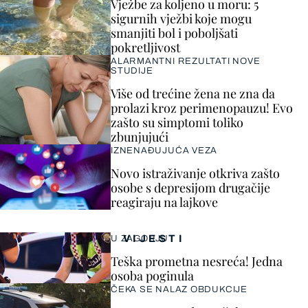
Vježbe za koljeno u moru: 5
sigurnih vježbi koje mogu
smanjiti bol i poboljšati
pokretljivost
ALARMANTNI REZULTATI NOVE
STUDIJE
Više od trećine žena ne zna da
prolazi kroz perimenopauzu! Evo
zašto su simptomi toliko
zbunjujući
IZNENAĐUJUĆA VEZA
Novo istraživanje otkriva zašto
osobe s depresijom drugačije
reagiraju na lajkove
VIJESTI
U ZAGORJU
Teška prometna nesreća! Jedna
osoba poginula
ČEKA SE NALAZ OBDUKCIJE