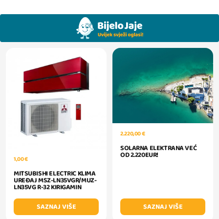
2.220,00 €
SOLARNA ELEKTRANA VEĆ
OD 2.220EUR!
1,00 €
MITSUBISHI ELECTRIC KLIMA
UREĐAJ MSZ-LN35VGR/MUZ-
LN35VG R-32 KIRIGAMIN
SAZNAJ VIŠE
SAZNAJ VIŠE