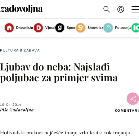
Dnevnik.hr
Vijesti
Sport
Showbizz
Putovanja
Slika nije dostupna
KULTURA & ZABAVA
Ljubav do neba: Najslađi
Facebook
poljubac za primjer svima
X
19-04-2014
WhatsApp
Piše
Zadovoljna
KOMENTARI
Viber
Holivudski brakovi najčešće imaju vrlo kratki rok trajanja.