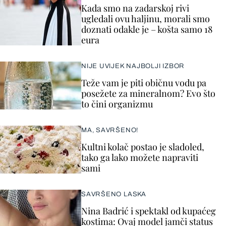
Kada smo na zadarskoj rivi
ugledali ovu haljinu, morali smo
doznati odakle je – košta samo 18
eura
NIJE UVIJEK NAJBOLJI IZBOR
Teže vam je piti običnu vodu pa
posežete za mineralnom? Evo što
to čini organizmu
MA, SAVRŠENO!
Kultni kolač postao je sladoled,
tako ga lako možete napraviti
sami
SAVRŠENO LASKA
Nina Badrić i spektakl od kupaćeg
kostima: Ovaj model jamči status