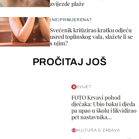
zvijezde plaže
(NE)PRIMJERENA?
Svećenik kritizirao kratku odjeću
usred toplinskog vala, slažete li se
s njim?
PROČITAJ JOŠ
SVIJET
FOTO Krvavi pohod
dječaka: Ubio baku i djeda
pa upao u školu i likvidirao
pet nastavnika...
KULTURA & ZABAVA