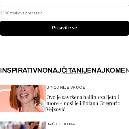
1500 znakova preostalo
Prijavite se
INSPIRATIVNO
NAJČITANIJE
NAJKOMEN
U NOJ NIJE VRUĆE
Ovo je savršena haljina za ljeto i
more - nosi je i Bojana Gregorić
Vejzović
BAŠ EFEKTNA