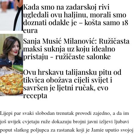
Kada smo na zadarskoj rivi
ugledali ovu haljinu, morali smo
doznati odakle je – košta samo 18
eura
Sanja Musić Milanović: Ružičasta
maksi suknja uz koju idealno
pristaju - ružičaste salonke
Ovu hrskavu talijansku pitu od
tikvica obožava cijeli svijet i
savršen je ljetni ručak, evo
recepta
Lijepi par svaki slobodan trenutak provodi zajedno, a da im
još uvijek cvjetaju ruže dokazuju brojni javni izljevi ljubavi
poput slatkog poljupca za rastanak koji je Jamie uputio svojoj