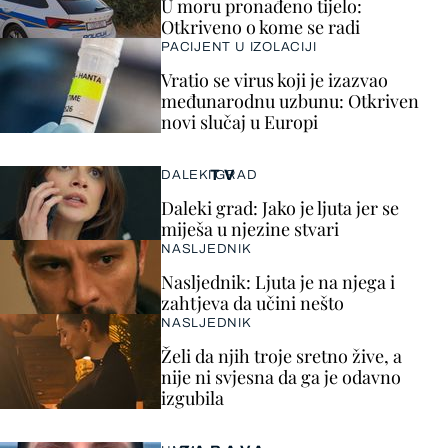
U moru pronađeno tijelo:
Otkriveno o kome se radi
PACIJENT U IZOLACIJI
Vratio se virus koji je izazvao
međunarodnu uzbunu: Otkriven
novi slučaj u Europi
TV
DALEKI GRAD
Daleki grad: Jako je ljuta jer se
miješa u njezine stvari
NASLJEDNIK
Nasljednik: Ljuta je na njega i
zahtjeva da učini nešto
NASLJEDNIK
Želi da njih troje sretno žive, a
nije ni svjesna da ga je odavno
izgubila