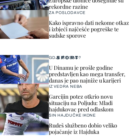
Europske dionice dosegnule su
rekordne razine
ZA POSLODAVCE
Kako ispravno dati nekome otkaz
i izbjeći najčešće pogreške te
sudske sporove
SPORT
GDJE ĆE SAD?
U Dinamu je prošle godine
predstavljen kao mega transfer,
danas je pao najniže u karijeri
IZ VEDRA NEBA
Garcijin potez otkrio novu
situaciju na Poljudu: Mladi
hajdukovac pred odlaskom
SIN HAJDUČKE IKONE
Rudeš službeno dobio veliko
pojačanje iz Hajduka