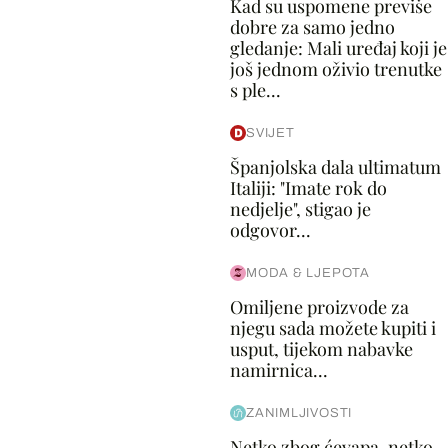
Kad su uspomene previše
dobre za samo jedno
gledanje: Mali uređaj koji je
još jednom oživio trenutke
s ple...
SVIJET
Španjolska dala ultimatum
Italiji: "Imate rok do
nedjelje", stigao je
odgovor...
MODA & LJEPOTA
Omiljene proizvode za
njegu sada možete kupiti i
usput, tijekom nabavke
namirnica...
ZANIMLJIVOSTI
Netko zbog ćevapa, netko