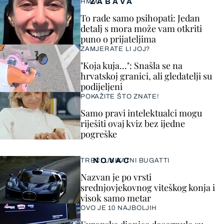
ZABAVA
HMM…
To rade samo psihopati: Jedan
detalj s mora može vam otkriti
puno o prijateljima
ZAMJERATE LI JOJ?
"Koja kuja…": Snašla se na
hrvatskoj granici, ali gledatelji su
podijeljeni
POKAŽITE ŠTO ZNATE!
Samo pravi intelektualci mogu
riješiti ovaj kviz bez ijedne
pogreške
NOVAC
TREĆI UNIKATNI BUGATTI
Nazvan je po vrsti
srednjovjekovnog viteškog konja i
visok samo metar
OVO JE 10 NAJBOLJIH