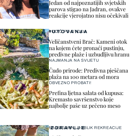
Jedan od najpoznatijih svjetskih
parova stigao na Jadran, ovakve
reakcije vjerojatno nisu očekivali
PUTOVANJA
VODIČ PO OTOKU
Veličanstveni Brač: Kameni otok
na kojem ćete pronaći pustinju,
predivne plaže i uzbudljivu hranu
NAJMANJA NA SVIJETU
Čudo prirode: Predivna pješčana
plaža na 100 metara od mora
OBVEZNO PROBATI!
Prefina ljetna salata od kupusa:
Kremasto savršenstvo koje
najbolje paše uz pečeno meso
ZDRAVLJE
NAJSIGURNIJI OBLIK REKREACIJE