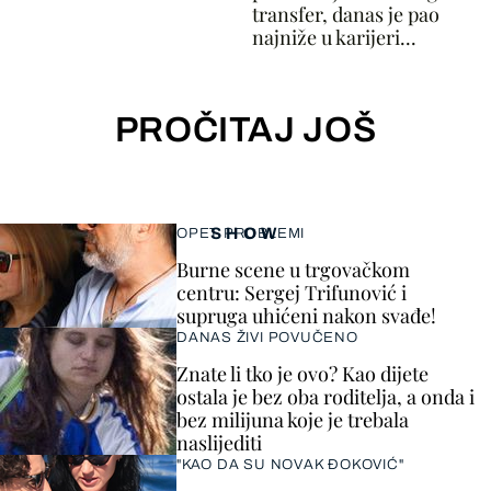
transfer, danas je pao
najniže u karijeri...
PROČITAJ JOŠ
SHOW
OPET PROBLEMI
Burne scene u trgovačkom
centru: Sergej Trifunović i
supruga uhićeni nakon svađe!
DANAS ŽIVI POVUČENO
Znate li tko je ovo? Kao dijete
ostala je bez oba roditelja, a onda i
bez milijuna koje je trebala
naslijediti
"KAO DA SU NOVAK ĐOKOVIĆ"