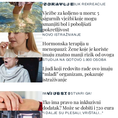
ZDRAVLJE
NAJSIGURNIJI OBLIK REKREACIJE
Vježbe za koljeno u moru: 5
sigurnih vježbi koje mogu
smanjiti bol i poboljšati
pokretljivost
NOVO ISTRAŽIVANJE
Hormonska terapija u
menopauzi: Žene koje je koriste
imaju znatno manji rizik od ovoga
STUDIJA NA GOTOVO 1.900 OSOBA
Ljudi koji redovito rade ovo imaju
“mlađi” organizam, pokazuje
istraživanje
VIJESTI
IMAŠ PRAVO, OSTVARI GA!
Tko ima pravo na inkluzivni
dodatak? Može se dobiti i 720 eura
"I DALJE SU PLESALI, VRIŠTALI..."