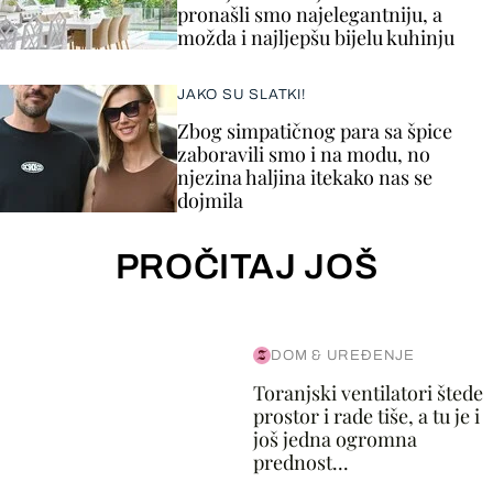
pronašli smo najelegantniju, a
možda i najljepšu bijelu kuhinju
JAKO SU SLATKI!
Zbog simpatičnog para sa špice
zaboravili smo i na modu, no
njezina haljina itekako nas se
dojmila
PROČITAJ JOŠ
DOM & UREĐENJE
Toranjski ventilatori štede
prostor i rade tiše, a tu je i
još jedna ogromna
prednost...