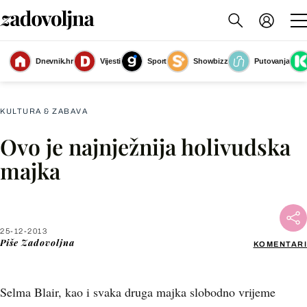
Dnevnik.hr
Vijesti
Sport
Showbizz
Putovanja
Slika nije dostupna
KULTURA & ZABAVA
Ovo je najnježnija holivudska
Facebook
majka
X
25-12-2013
WhatsApp
Piše
Zadovoljna
KOMENTARI
Viber
Selma Blair, kao i svaka druga majka slobodno vrijeme