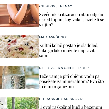
(NE)PRIMJERENA?
Svećenik kritizirao kratku odjeću
usred toplinskog vala, slažete li se
s njim?
MA, SAVRŠENO!
Kultni kolač postao je sladoled,
tako ga lako možete napraviti
sami
NIJE UVIJEK NAJBOLJI IZBOR
Teže vam je piti običnu vodu pa
posežete za mineralnom? Evo što
to čini organizmu
I TERASA JE SAN SNOVA!
U ovoj raskošnoj kući s bazenom