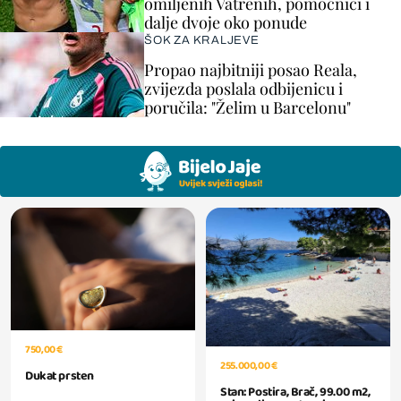
omiljenih Vatrenih, pomoćnici i
dalje dvoje oko ponude
ŠOK ZA KRALJEVE
Propao najbitniji posao Reala,
zvijezda poslala odbijenicu i
poručila: "Želim u Barcelonu"
750,00 €
255.000,00 €
Dukat prsten
Stan: Postira, Brač, 99.00 m2,