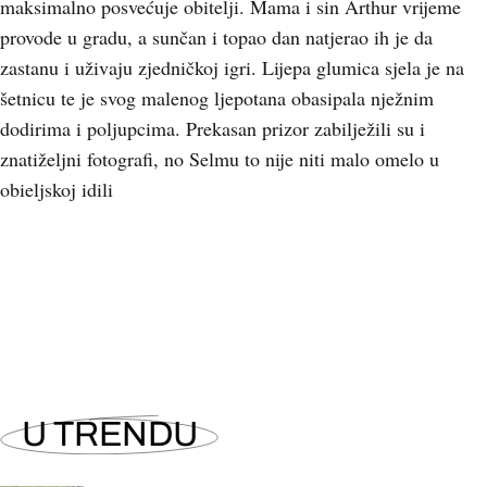
maksimalno posvećuje obitelji. Mama i sin Arthur vrijeme
provode u gradu, a sunčan i topao dan natjerao ih je da
zastanu i uživaju zjedničkoj igri. Lijepa glumica sjela je na
šetnicu te je svog malenog ljepotana obasipala nježnim
dodirima i poljupcima. Prekasan prizor zabilježili su i
znatiželjni fotografi, no Selmu to nije niti malo omelo u
obieljskoj idili
U TRENDU