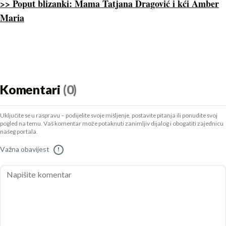
>> Poput blizanki: Mama Tatjana Dragović i kći Amber
Maria
Komentari
(0)
Uključite se u raspravu – podijelite svoje mišljenje, postavite pitanja ili ponudite svoj
pogled na temu. Vaš komentar može potaknuti zanimljiv dijalog i obogatiti zajednicu
našeg portala.
Važna obavijest
!