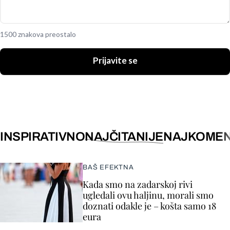
1500 znakova preostalo
Prijavite se
INSPIRATIVNO
NAJČITANIJE
NAJKOMEN
BAŠ EFEKTNA
Kada smo na zadarskoj rivi
ugledali ovu haljinu, morali smo
doznati odakle je – košta samo 18
eura