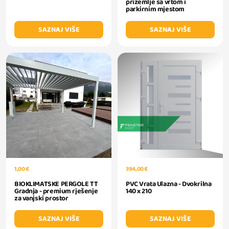
prizemlje sa vrtom i
parkirnim mjestom
SAZNAJ VIŠE
SAZNAJ VIŠE
1,00 €
394,00 €
BIOKLIMATSKE PERGOLE TT
PVC Vrata Ulazna - Dvokrilna
Gradnja - premium rješenje
140 x 210
za vanjski prostor
SAZNAJ VIŠE
SAZNAJ VIŠE