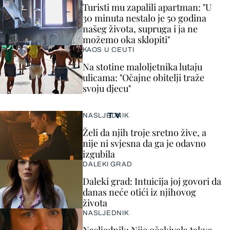
Turisti mu zapalili apartman: "U
30 minuta nestalo je 50 godina
našeg života, supruga i ja ne
možemo oka sklopiti"
KAOS U CEUTI
Na stotine maloljetnika lutaju
ulicama: "Očajne obitelji traže
svoju djecu"
TV
NASLJEDNIK
Želi da njih troje sretno žive, a
nije ni svjesna da ga je odavno
izgubila
DALEKI GRAD
Daleki grad: Intuicija joj govori da
danas neće otići iz njihovog
života
NASLJEDNIK