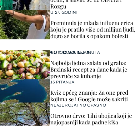
Rozgu
U 27. GODINI
Preminula je mlada influencerica
koju je pratilo više od milijun ljudi,
dugo se borila s opakom bolesti
PUTOVANJA
GOTOVO ZA 15 MINUTA
Najbolja ljetna salata od graha:
Brzinski recept za dane kada je
prevruće za kuhanje
15 PITANJA
Kviz općeg znanja: Za one pred
kojima se i Google može sakriti
NEVJEROJATNO OPASNO
Otrovno drvo: Tihi ubojica koji je
najopasniji kada padne kiša