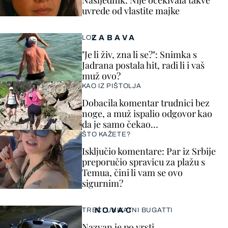
Nasljednik: Nije očekivala takve
uvrede od vlastite majke
ZABAVA
LOL
"Je li živ, zna li se?": Snimka s
Jadrana postala hit, radi li i vaš
muž ovo?
KAO IZ PIŠTOLJA
Dobacila komentar trudnici bez
noge, a muž ispalio odgovor kao
da je samo čekao…
ŠTO KAŽETE?
Isključio komentare: Par iz Srbije
preporučio spravicu za plažu s
Temua, čini li vam se ovo
sigurnim?
NOVAC
TREĆI UNIKATNI BUGATTI
Nazvan je po vrsti