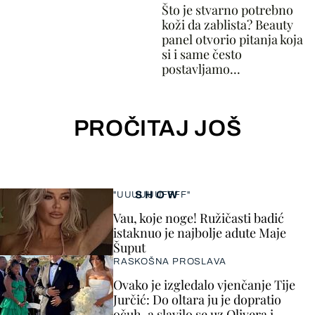
Što je stvarno potrebno
koži da zablista? Beauty
panel otvorio pitanja koja
si i same često
postavljamo...
PROČITAJ JOŠ
SHOW
"UUUUUUFFFF"
Vau, koje noge! Ružičasti badić
istaknuo je najbolje adute Maje
Šuput
RASKOŠNA PROSLAVA
Ovako je izgledalo vjenčanje Tije
Jurčić: Do oltara ju je dopratio
očuh, a slavilo se uz Olivera i