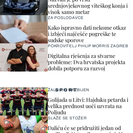
srednjovjekovnog viteškog konja i
visok samo metar
ZA POSLODAVCE
Kako ispravno dati nekome otkaz
i izbjeći najčešće pogreške te
sudske sporove
POKROVITELJ PHILIP MORRIS ZAGREB
Digitalna rješenja za stvarne
probleme: Dva hrvatska projekta
dobila potporu za razvoj
SPORT
ŽALGIRIS RAZBIJEN
Golijada u Litvi: Hajduku petarda i
velika prednost uoči uzvrata na
Poljudu
SLAŽE SE STOŽER
Daliću će se pridružiti jedan od