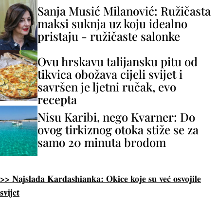
Sanja Musić Milanović: Ružičasta
maksi suknja uz koju idealno
pristaju - ružičaste salonke
Ovu hrskavu talijansku pitu od
tikvica obožava cijeli svijet i
savršen je ljetni ručak, evo
recepta
Nisu Karibi, nego Kvarner: Do
ovog tirkiznog otoka stiže se za
samo 20 minuta brodom
>> Najslađa Kardashianka: Okice koje su već osvojile
svijet