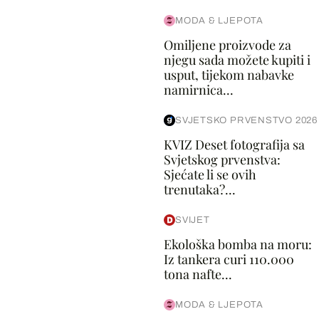
MODA & LJEPOTA
Omiljene proizvode za
njegu sada možete kupiti i
usput, tijekom nabavke
namirnica...
SVJETSKO PRVENSTVO 2026
KVIZ Deset fotografija sa
Svjetskog prvenstva:
Sjećate li se ovih
trenutaka?...
SVIJET
Ekološka bomba na moru:
Iz tankera curi 110.000
tona nafte...
MODA & LJEPOTA