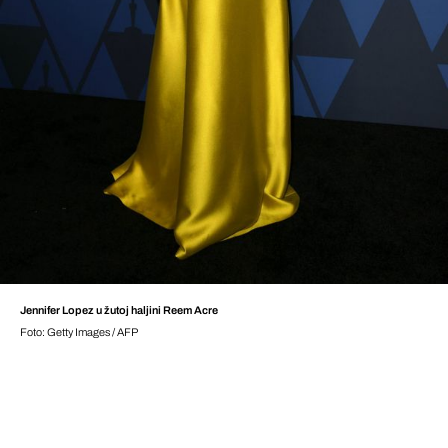
Jennifer Lopez u žutoj haljini Reem Acre
Foto: Getty Images / AFP