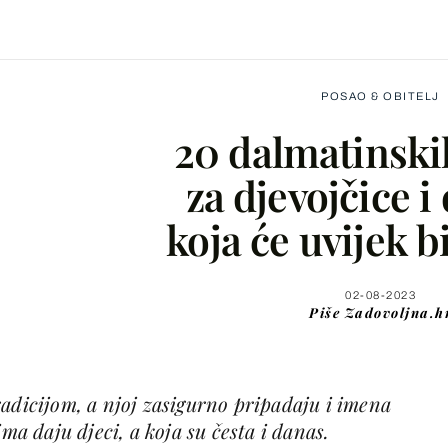
POSAO & OBITELJ
20 dalmatinsk
za djevojčice i
koja će uvijek bi
Facebook
X
02-08-2023
Piše
Zadovoljna.h
WhatsApp
adicijom, a njoj zasigurno pripadaju i imena
Viber
ima daju djeci, a koja su česta i danas.