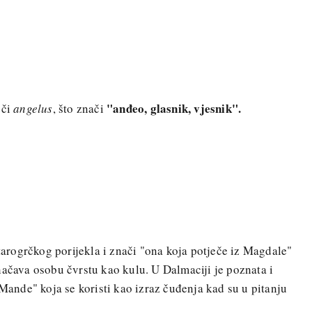
"
anđeo, glasnik, vjesnik".
eči
angelus
, što znači
arogrčkog porijekla i znači "ona koja potječe iz Magdale"
načava osobu čvrstu kao kulu. U Dalmaciji je poznata i
 Mande" koja se koristi kao izraz čuđenja kad su u pitanju