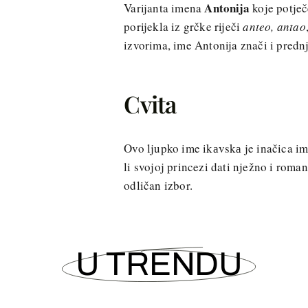
Antonija
Varijanta imena
koje potječ
porijekla iz grčke riječi
anteo, antao
izvorima, ime Antonija znači i prednj
Cvita
Ovo ljupko ime ikаvskа je inačica i
li svojoj princezi dati nježno i roma
odličan izbor.
U TRENDU