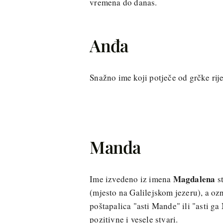
vremena do danas.
Anđa
Snažno ime koji potječe od grčke rij
Manda
Magdalena
Ime izvedeno iz imena
st
(mjesto na Galilejskom jezeru), a oz
poštapalica "asti Mande" ili "asti ga
pozitivne i vesele stvari.