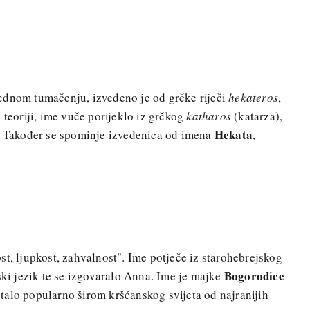
jednom tumačenju, izvedeno je od grčke riječi
hekateros
,
 teoriji, ime vuče porijeklo iz grčkog
katharos
(katarza),
Hekata
. Također se spominje izvedenica od imena
,
st, ljupkost, zahvalnost". Ime potječe iz starohebrejskog
Bogorodice
inski jezik te se izgovaralo Anna. Ime je majke
talo popularno širom kršćanskog svijeta od najranijih