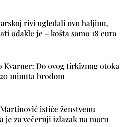
rskoj rivi ugledali ovu haljinu,
ti odakle je – košta samo 18 eura
o Kvarner: Do ovog tirkiznog otoka
o 20 minuta brodom
 Martinović ističe ženstvenu
a je za večernji izlazak na moru