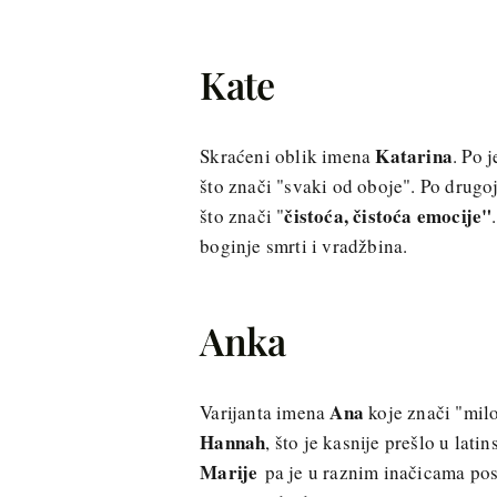
Kate
Katarina
Skraćeni oblik imena
. Po 
što znači "svaki od oboje". Po drugoj
čistoća, čistoća emocije"
što znači "
boginje smrti i vradžbina.
Anka
Ana
Varijanta imena
koje znači "milo
Hannah
, što je kasnije prešlo u lat
Marije
pa je u raznim inačicama pos