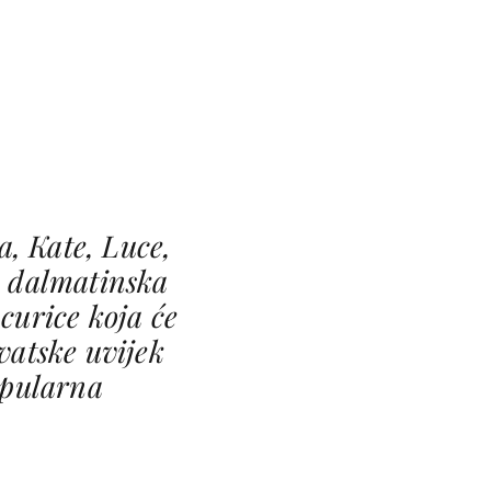
a, Kate, Luce,
 dalmatinska
curice koja će
vatske uvijek
opularna