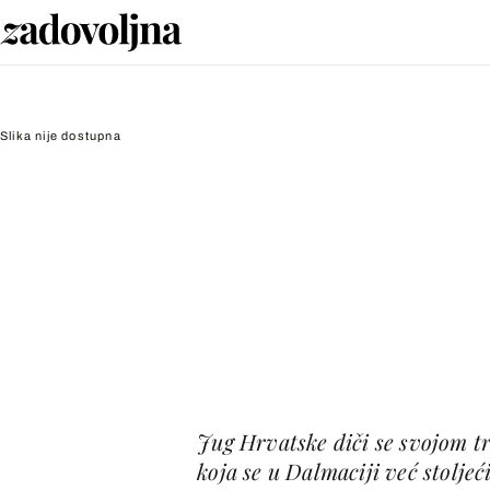
Slika nije dostupna
Jug Hrvatske diči se svojom tr
koja se u Dalmaciji već stoljeć