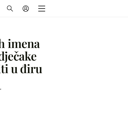
ih imena
 dječake
ti u điru
r