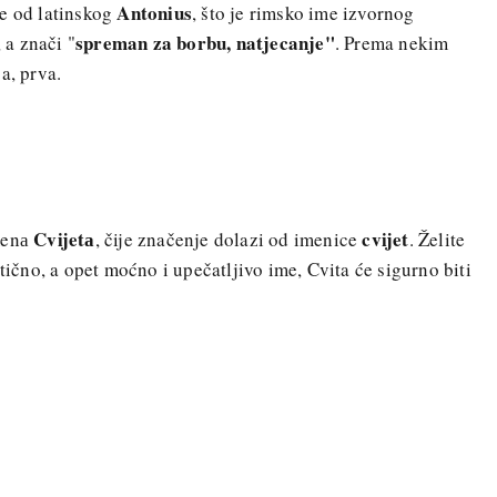
Antonius
e od latinskog
, što je rimsko ime izvornog
spreman za borbu, natjecanje"
, a znači "
. Prema nekim
a, prva.
Cvijetа
cvijet
menа
, čije značenje dolazi od imenice
. Želite
ntično, a opet moćno i upečatljivo ime, Cvita će sigurno biti