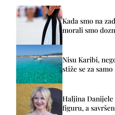
Kada smo na zada
morali smo dozna
Nisu Karibi, neg
stiže se za sam
Haljina Danijele
figuru, a savršen