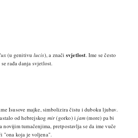
svjetlost
lux
(u genitivu
lucis
), a znači
. Ime se često
 se rađa danja svjetlost.
ime Isusove majke, simbolizira čistu i duboku ljubav.
nastalo od hebrejskog
mir
(gorko) i
jam
(more) pa bi
a novijim tumačenjima, pretpostavlja se da ime vuče
či "ona koja je voljena".