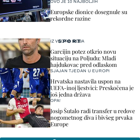
OVO JE 10 NAJBOLJIH
Europske dionice dosegnule su
rekordne razine
SPORT
IZ VEDRA NEBA
Garcijin potez otkrio novu
situaciju na Poljudu: Mladi
hajdukovac pred odlaskom
SJAJAN TJEDAN U EUROPI
Hrvatska nastavila uspon na
UEFA-inoj ljestvici: Preskočena je
još jedna država
OPA!
Josip Šutalo radi transfer u redove
nogometnog diva i bivšeg prvaka
Europe