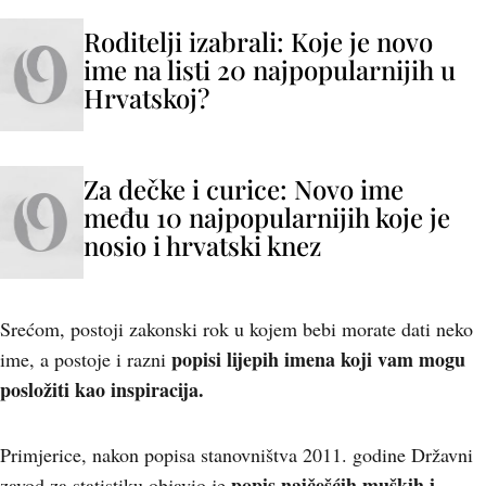
Roditelji izabrali: Koje je novo
ime na listi 20 najpopularnijih u
Hrvatskoj?
Za dečke i curice: Novo ime
među 10 najpopularnijih koje je
nosio i hrvatski knez
Srećom, postoji zakonski rok u kojem bebi morate dati neko
popisi lijepih imena koji vam mogu
ime, a postoje i razni
posložiti kao inspiracija.
Primjerice, nakon popisa stanovništva 2011. godine Državni
popis najčešćih muških i
zavod za statistiku objavio je