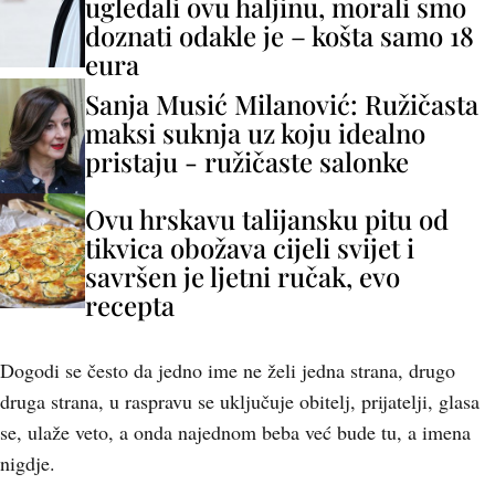
ugledali ovu haljinu, morali smo
doznati odakle je – košta samo 18
eura
Sanja Musić Milanović: Ružičasta
maksi suknja uz koju idealno
pristaju - ružičaste salonke
Ovu hrskavu talijansku pitu od
tikvica obožava cijeli svijet i
savršen je ljetni ručak, evo
recepta
Dogodi se često da jedno ime ne želi jedna strana, drugo
druga strana, u raspravu se uključuje obitelj, prijatelji, glasa
se, ulaže veto, a onda najednom beba već bude tu, a imena
nigdje.