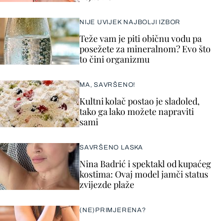
NIJE UVIJEK NAJBOLJI IZBOR
Teže vam je piti običnu vodu pa
posežete za mineralnom? Evo što
to čini organizmu
MA, SAVRŠENO!
Kultni kolač postao je sladoled,
tako ga lako možete napraviti
sami
SAVRŠENO LASKA
Nina Badrić i spektakl od kupaćeg
kostima: Ovaj model jamči status
zvijezde plaže
(NE)PRIMJERENA?