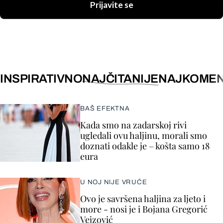
Prijavite se
INSPIRATIVNO
NAJČITANIJE
NAJKOMEN
BAŠ EFEKTNA
Kada smo na zadarskoj rivi
ugledali ovu haljinu, morali smo
doznati odakle je – košta samo 18
eura
U NOJ NIJE VRUĆE
Ovo je savršena haljina za ljeto i
more - nosi je i Bojana Gregorić
Vejzović