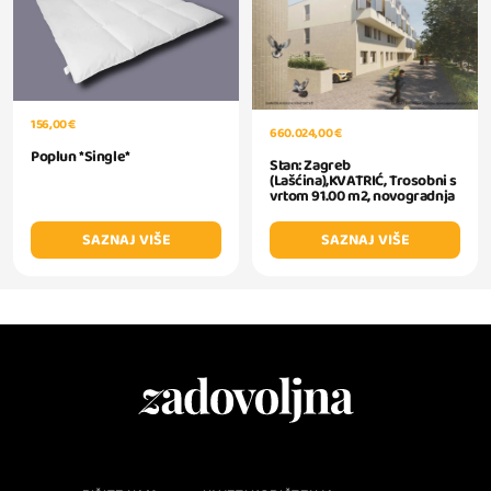
156,00 €
660.024,00 €
Poplun *Single*
Stan: Zagreb
(Lašćina),KVATRIĆ, Trosobni s
vrtom 91.00 m2, novogradnja
SAZNAJ VIŠE
SAZNAJ VIŠE