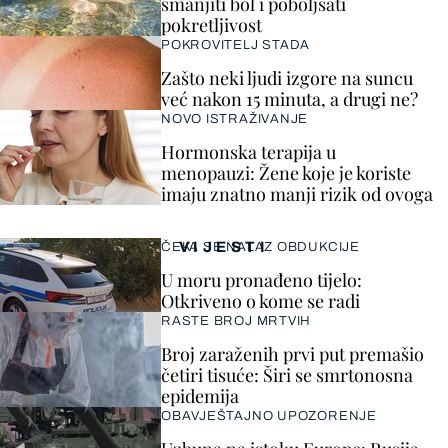
smanjiti bol i poboljšati
pokretljivost
POKROVITELJ STADA
Zašto neki ljudi izgore na suncu
već nakon 15 minuta, a drugi ne?
NOVO ISTRAŽIVANJE
Hormonska terapija u
menopauzi: Žene koje je koriste
imaju znatno manji rizik od ovoga
VIJESTI
ČEKA SE NALAZ OBDUKCIJE
U moru pronađeno tijelo:
Otkriveno o kome se radi
RASTE BROJ MRTVIH
Broj zaraženih prvi put premašio
četiri tisuće: Širi se smrtonosna
epidemija
OBAVJEŠTAJNO UPOZORENJE