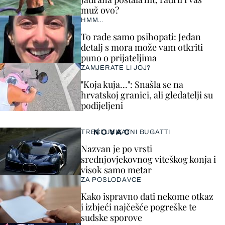
muž ovo?
HMM…
To rade samo psihopati: Jedan
detalj s mora može vam otkriti
puno o prijateljima
ZAMJERATE LI JOJ?
"Koja kuja…": Snašla se na
hrvatskoj granici, ali gledatelji su
podijeljeni
NOVAC
TREĆI UNIKATNI BUGATTI
Nazvan je po vrsti
srednjovjekovnog viteškog konja i
visok samo metar
ZA POSLODAVCE
Kako ispravno dati nekome otkaz
i izbjeći najčešće pogreške te
sudske sporove