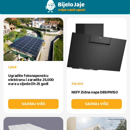
1,00 €
Ugradite fotonaponsku
elektranu i zaradite 25.000
eura u sljedećih 25 godi
432,65 €
NEFF Zidna napa D85IFN1S0
SAZNAJ VIŠE
SAZNAJ VIŠE