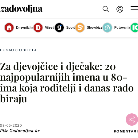
Dnevnik.hr
Vijesti
Sport
Showbizz
Putovanja
Slika nije dostupna
POSAO & OBITELJ
Za djevojčice i dječake: 20
Facebook
najpopularnijih imena u 80-
ima koja roditelji i danas rado
X
biraju
WhatsApp
Viber
08-05-2020
Piše
Zadovoljna.hr
KOMENTARI