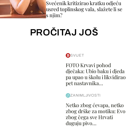
Svećenik kritizirao kratku odjeću
usred toplinskog vala, slažete li se
s njim?
PROČITAJ JOŠ
SVIJET
FOTO Krvavi pohod
dječaka: Ubio baku i djeda
pa upao u školu i likvidirao
pet nastavnika...
ZANIMLJIVOSTI
Netko zbog ćevapa, netko
zbog drške za motiku: Evo
zbog čega sve Hrvati
duguju pivo...