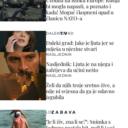
Uzbuna na istoku Europe: Rusija
bi mogla napasti, a poznato i
kada! Moguć i kopneni upad u
članicu NATO-a
TV
DALEKI GRAD
Daleki grad: Jako je ljuta jer se
miješa u njezine stvari
NASLJEDNIK
Nasljednik: Ljuta je na njega i
zahtjeva da učini nešto
NASLJEDNIK
Želi da njih troje sretno žive, a
nije ni svjesna da ga je odavno
izgubila
ZABAVA
LOL
"Je li živ, zna li se?": Snimka s
Jadrana postala hit, radi li i vaš