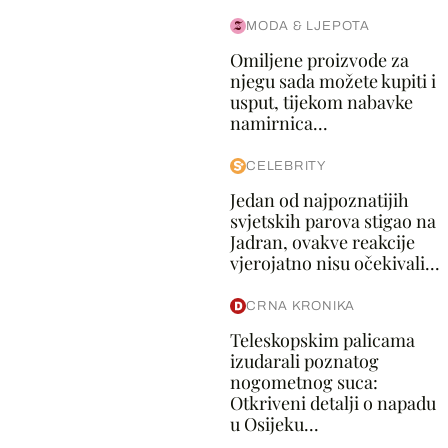
MODA & LJEPOTA
Omiljene proizvode za
njegu sada možete kupiti i
usput, tijekom nabavke
namirnica...
CELEBRITY
Jedan od najpoznatijih
svjetskih parova stigao na
Jadran, ovakve reakcije
vjerojatno nisu očekivali...
CRNA KRONIKA
Teleskopskim palicama
izudarali poznatog
nogometnog suca:
Otkriveni detalji o napadu
u Osijeku...