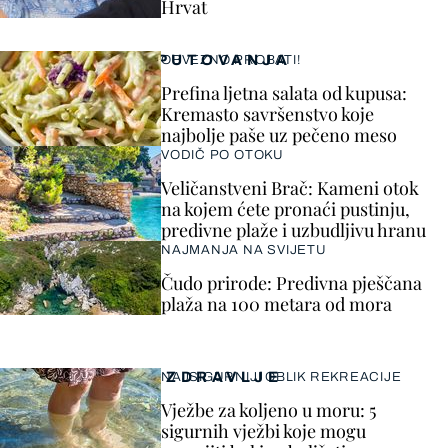
Hrvat
PUTOVANJA
OBVEZNO PROBATI!
Prefina ljetna salata od kupusa:
Kremasto savršenstvo koje
najbolje paše uz pečeno meso
VODIČ PO OTOKU
Veličanstveni Brač: Kameni otok
na kojem ćete pronaći pustinju,
predivne plaže i uzbudljivu hranu
NAJMANJA NA SVIJETU
Čudo prirode: Predivna pješčana
plaža na 100 metara od mora
ZDRAVLJE
NAJSIGURNIJI OBLIK REKREACIJE
Vježbe za koljeno u moru: 5
sigurnih vježbi koje mogu