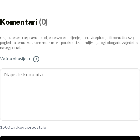
Komentari
(0)
Uključite se u raspravu – podijelite svoje mišljenje, postavite pitanja ili ponudite svoj
pogled na temu. Vaš komentar može potaknuti zanimljiv dijalog i obogatiti zajednicu
našeg portala.
Važna obavijest
!
1500 znakova preostalo