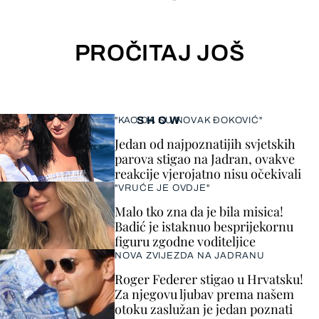
PROČITAJ JOŠ
SHOW
"KAO DA SU NOVAK ĐOKOVIĆ"
Jedan od najpoznatijih svjetskih
parova stigao na Jadran, ovakve
reakcije vjerojatno nisu očekivali
"VRUĆE JE OVDJE"
Malo tko zna da je bila misica!
Badić je istaknuo besprijekornu
figuru zgodne voditeljice
NOVA ZVIJEZDA NA JADRANU
Roger Federer stigao u Hrvatsku!
Za njegovu ljubav prema našem
otoku zaslužan je jedan poznati