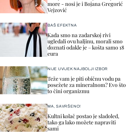
more - nosi je i Bojana Gregorić
Vejzović
BAŠ EFEKTNA
Kada smo na zadarskoj rivi
ugledali ovu haljinu, morali smo
doznati odakle je – košta samo 18
eura
NIJE UVIJEK NAJBOLJI IZBOR
Teže vam je piti običnu vodu pa
posežete za mineralnom? Evo što
to čini organizmu
MA, SAVRŠENO!
Kultni kolač postao je sladoled,
tako ga lako možete napraviti
sami