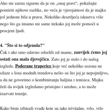
Ako ste zaista sigurne da je on „onaj pravi“, pokušajte
pomiriti njihove razlike, no veća je vjerojatnost da je majka
još jednom bila u pravu. Nekoliko desetljeća iskustva više
nego što ga imamo mi same itekako joj može pomoći u
procjeni ljudi.
4. "Što si to odjenula?"
zauvijek ćemo joj
Čak i ako smo odavno odselili od mame,
ostati ona mala djevojčica
. Zato joj je stalo i do našeg
Poderane traperice
izgleda.
koje već nekoliko sezona ne
silaze s lista modnih trendova nešto su što joj je nepojmljivo,
a da ne govorimo o kombiniranju haljina i tenisica. Majka
želi da uvijek izgledamo pristojno i uredno, a to može
izazvati tenzije.
Kako biste izbjegli svađe koje su iako trivijalne, vrlo, vrlo