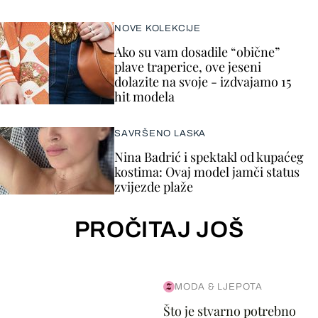
NOVE KOLEKCIJE
Ako su vam dosadile “obične”
plave traperice, ove jeseni
dolazite na svoje - izdvajamo 15
hit modela
SAVRŠENO LASKA
Nina Badrić i spektakl od kupaćeg
kostima: Ovaj model jamči status
zvijezde plaže
PROČITAJ JOŠ
MODA & LJEPOTA
Što je stvarno potrebno