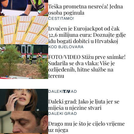
Teška prometna nesreća! Jedna
osoba poginula
ČESTITAMO!
Izvučen je Eurojackpot od čak
32,6 milijuna eura: Doznajte gdje
idu bogati dobitci u Hrvatskoj
KOD BJELOVARA
FOTO/VIDEO Stižu prve snimke!
Sudarila se dva vlaka: Više je
ozlijeđenih, hitne službe na
terenu
TV
DALEKI GRAD
Daleki grad: Jako je ljuta jer se
miješa u njezine stvari
DALEKI GRAD
Drago mu je što je cijelo vrijeme
uz njega