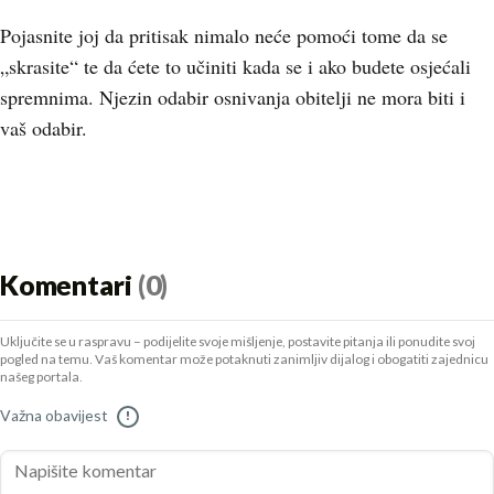
Pojasnite joj da pritisak nimalo neće pomoći tome da se
„skrasite“ te da ćete to učiniti kada se i ako budete osjećali
spremnima. Njezin odabir osnivanja obitelji ne mora biti i
vaš odabir.
Komentari
(0)
Uključite se u raspravu – podijelite svoje mišljenje, postavite pitanja ili ponudite svoj
pogled na temu. Vaš komentar može potaknuti zanimljiv dijalog i obogatiti zajednicu
našeg portala.
Važna obavijest
!