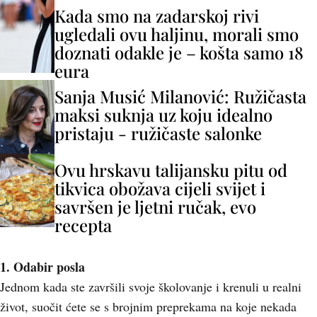
Kada smo na zadarskoj rivi
ugledali ovu haljinu, morali smo
doznati odakle je – košta samo 18
eura
Sanja Musić Milanović: Ružičasta
maksi suknja uz koju idealno
pristaju - ružičaste salonke
Ovu hrskavu talijansku pitu od
tikvica obožava cijeli svijet i
savršen je ljetni ručak, evo
recepta
1. Odabir posla
Jednom kada ste završili svoje školovanje i krenuli u realni
život, suočit ćete se s brojnim preprekama na koje nekada