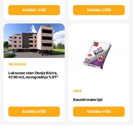
SAZNAJ VIŠE
SAZNAJ VIŠE
136.515,00 €
Luksuzan stan: Donja Bistra,
47.90 m2, novogradnja *LIFT*
1,00 €
Baumit materijal
SAZNAJ VIŠE
SAZNAJ VIŠE