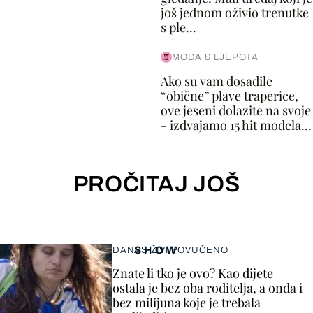
još jednom oživio trenutke
s ple...
MODA & LJEPOTA
Ako su vam dosadile
“obične” plave traperice,
ove jeseni dolazite na svoje
- izdvajamo 15 hit modela...
PROČITAJ JOŠ
SHOW
DANAS ŽIVI POVUČENO
Znate li tko je ovo? Kao dijete
ostala je bez oba roditelja, a onda i
bez milijuna koje je trebala