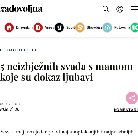
Dnevnik.hr
Vijesti
Sport
Showbizz
Putovanja
Mama i kći se svađaju
(Foto: Getty Images)
POSAO & OBITELJ
5 neizbježnih svađa s mamom
Facebook
koje su dokaz ljubavi
X
09-07-2018
WhatsApp
Piše
T. B.
KOMENTARI
Viber
Veza s majkom jedan je od najkompleksnijih i najposebnijih