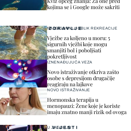
Kviz općeg znanja: Za one pred
kojima se i Google može sakriti
ZDRAVLJE
NAJSIGURNIJI OBLIK REKREACIJE
Vježbe za koljeno u moru: 5
sigurnih vježbi koje mogu
smanjiti bol i poboljšati
pokretljivost
IZNENAĐUJUĆA VEZA
Novo istraživanje otkriva zašto
osobe s depresijom drugačije
reagiraju na lajkove
NOVO ISTRAŽIVANJE
Hormonska terapija u
menopauzi: Žene koje je koriste
imaju znatno manji rizik od ovoga
VIJESTI
U ZAGORJU