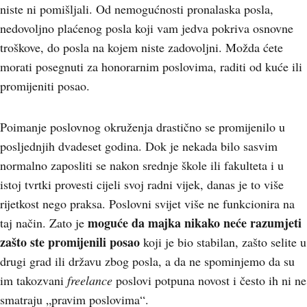
niste ni pomišljali. Od nemogućnosti pronalaska posla,
nedovoljno plaćenog posla koji vam jedva pokriva osnovne
troškove, do posla na kojem niste zadovoljni. Možda ćete
morati posegnuti za honorarnim poslovima, raditi od kuće ili
promijeniti posao.
Poimanje poslovnog okruženja drastično se promijenilo u
posljednjih dvadeset godina. Dok je nekada bilo sasvim
normalno zaposliti se nakon srednje škole ili fakulteta i u
istoj tvrtki provesti cijeli svoj radni vijek, danas je to više
rijetkost nego praksa. Poslovni svijet više ne funkcionira na
moguće da majka nikako neće razumjeti
taj način. Zato je
zašto ste promijenili posao
koji je bio stabilan, zašto selite u
drugi grad ili državu zbog posla, a da ne spominjemo da su
im takozvani
freelance
poslovi potpuna novost i često ih ni ne
smatraju „pravim poslovima“.