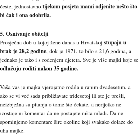
tijekom posjeta mami odjenite nešto što
česte, jednostavno
bi čak i ona odobrila
.
5. Osnivanje obitelji
stupaju u
Prosječna dob u kojoj žene danas u Hrvatskoj
brak je 28,2 godine
, dok je 1971. to bilo s 21,6 godina, a
jednako je tako i s rođenjem djeteta. Sve je više majki koje se
odlučuju roditi nakon 35 godine.
Vaša vas je majka vjerojatno rodila u ranim dvadesetim, a
ako se vi već sada približavate tridesetoj ili ste je prešli,
neizbježna su pitanja o tome što čekate, a nerijetko ne
izostaje ni komentar da ne postajete ništa mlađi. Da ne
spominjemo komentare šire okoline koji svakako dolaze do
uha majke.