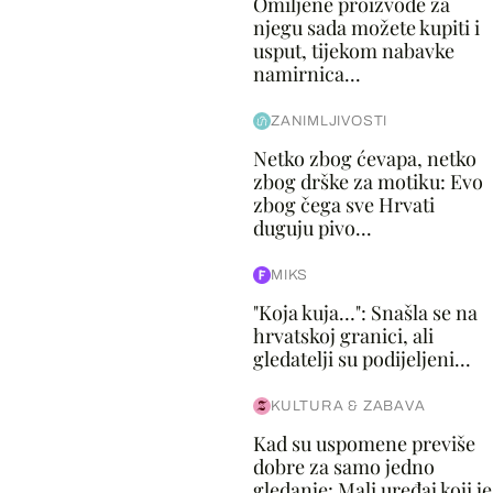
Omiljene proizvode za
njegu sada možete kupiti i
usput, tijekom nabavke
namirnica...
ZANIMLJIVOSTI
Netko zbog ćevapa, netko
zbog drške za motiku: Evo
zbog čega sve Hrvati
duguju pivo...
MIKS
"Koja kuja…": Snašla se na
hrvatskoj granici, ali
gledatelji su podijeljeni...
KULTURA & ZABAVA
Kad su uspomene previše
dobre za samo jedno
gledanje: Mali uređaj koji je