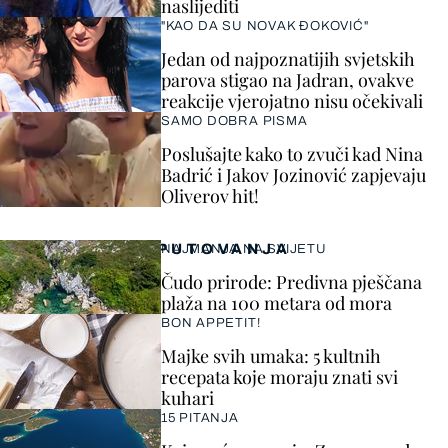
naslijediti
"KAO DA SU NOVAK ĐOKOVIĆ"
Jedan od najpoznatijih svjetskih
parova stigao na Jadran, ovakve
reakcije vjerojatno nisu očekivali
SAMO DOBRA PISMA
Poslušajte kako to zvuči kad Nina
Badrić i Jakov Jozinović zapjevaju
Oliverov hit!
PUTOVANJA
NAJMANJA NA SVIJETU
Čudo prirode: Predivna pješčana
plaža na 100 metara od mora
BON APPETIT!
Majke svih umaka: 5 kultnih
recepata koje moraju znati svi
kuhari
15 PITANJA