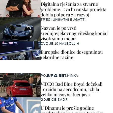
Digitalna rješenja za stvarne
probleme: Dva hrvatska projekta
dobila potporu za razvoj
TREĆI UNIKATNI BUGATTI
Nazvan je po vrsti
srednjovjekovnog viteškog konja i
visok samo metar
OVO JE 10 NAJBOLJIH
Europske dionice dosegnule su
rekordne razine
SPORT
POJAVILA SE SNIMKA
VIDEO Bad Blue Boysi dočekali
Torcidu na aerodromu, izbila
velika masovna tučnjava
GDJE ĆE SAD?
U Dinamu je prošle godine