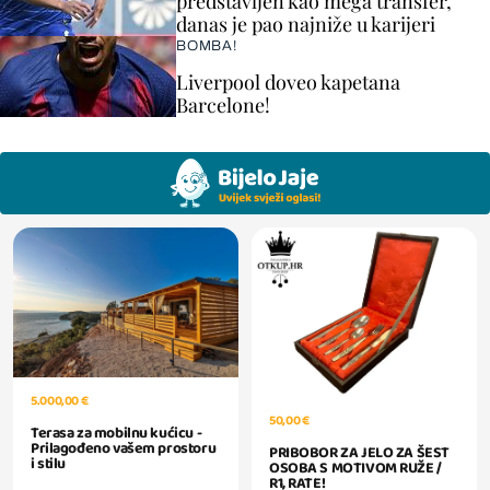
predstavljen kao mega transfer,
danas je pao najniže u karijeri
BOMBA!
Liverpool doveo kapetana
Barcelone!
5.000,00 €
50,00 €
Terasa za mobilnu kućicu -
Prilagođeno vašem prostoru
PRIBOBOR ZA JELO ZA ŠEST
i stilu
OSOBA S MOTIVOM RUŽE /
R1, RATE!