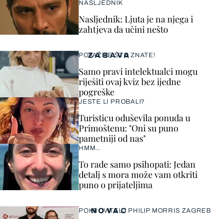
NASLJEDNIK
Nasljednik: Ljuta je na njega i
zahtjeva da učini nešto
ZABAVA
POKAŽITE ŠTO ZNATE!
Samo pravi intelektualci mogu
riješiti ovaj kviz bez ijedne
pogreške
JESTE LI PROBALI?
Turisticu oduševila ponuda u
Primoštenu: "Oni su puno
pametniji od nas"
HMM…
To rade samo psihopati: Jedan
detalj s mora može vam otkriti
puno o prijateljima
NOVAC
POKROVITELJ PHILIP MORRIS ZAGREB