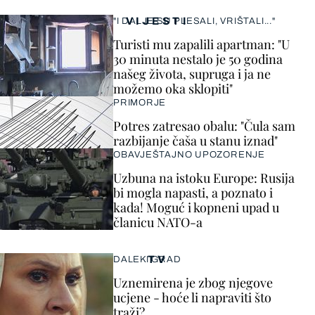
VIJESTI
"I DALJE SU PLESALI, VRIŠTALI..."
Turisti mu zapalili apartman: "U
30 minuta nestalo je 50 godina
našeg života, supruga i ja ne
možemo oka sklopiti"
PRIMORJE
Potres zatresao obalu: "Čula sam
razbijanje čaša u stanu iznad"
OBAVJEŠTAJNO UPOZORENJE
Uzbuna na istoku Europe: Rusija
bi mogla napasti, a poznato i
kada! Moguć i kopneni upad u
članicu NATO-a
TV
DALEKI GRAD
Uznemirena je zbog njegove
ucjene - hoće li napraviti što
traži?