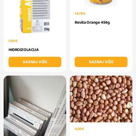
14,78 €
Revita Orange 454g
1,00 €
HIDROIZOLACIJA
SAZNAJ VIŠE
SAZNAJ VIŠE
4,50 €