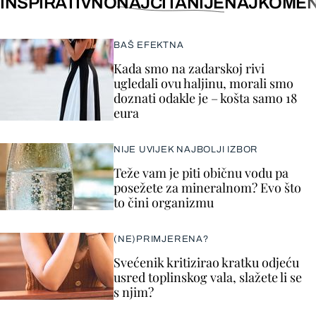
INSPIRATIVNO
NAJČITANIJE
NAJKOMEN
BAŠ EFEKTNA
Kada smo na zadarskoj rivi
ugledali ovu haljinu, morali smo
doznati odakle je – košta samo 18
eura
NIJE UVIJEK NAJBOLJI IZBOR
Teže vam je piti običnu vodu pa
posežete za mineralnom? Evo što
to čini organizmu
(NE)PRIMJERENA?
Svećenik kritizirao kratku odjeću
usred toplinskog vala, slažete li se
s njim?