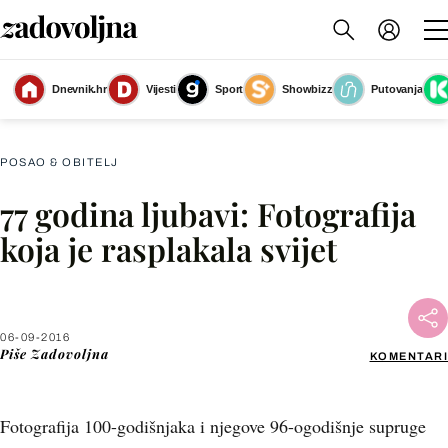
Dnevnik.hr
Vijesti
Sport
Showbizz
Putovanja
Slika nije dostupna
POSAO & OBITELJ
77 godina ljubavi: Fotografija
Facebook
koja je rasplakala svijet
X
06-09-2016
WhatsApp
Piše
Zadovoljna
KOMENTARI
Viber
Fotografija 100-godišnjaka i njegove 96-ogodišnje supruge