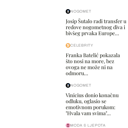
NOGOMET
Josip Šutalo radi transfer u
redove nogometnog diva i
bivšeg prvaka Europe...
CELEBRITY
Franka Batelić pokazala
što nosi na more, bez
ovoga ne može ni na
odmoru...
NOGOMET
Vinicius donio konačnu
odluku, oglasio se
emotivnom porukom:
"Hvala vam svima"...
MODA & LJEPOTA