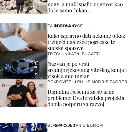
noge, a muž ispalio odgovor kao
da je samo čekao…
NOVAC
ZA POSLODAVCE
Kako ispravno dati nekome otkaz
i izbjeći najčešće pogreške te
sudske sporove
TREĆI UNIKATNI BUGATTI
Nazvan je po vrsti
srednjovjekovnog viteškog konja i
visok samo metar
POKROVITELJ PHILIP MORRIS ZAGREB
Digitalna rješenja za stvarne
probleme: Dva hrvatska projekta
dobila potporu za razvoj
SPORT
SJAJAN TJEDAN U EUROPI