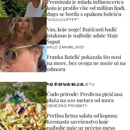
Preminula je mlada influencerica
koju je pratilo više od milijun ljudi,
dugo se borila s opakom bolešću
"UUUUUUFFFF"
Vau, koje noge! Ružičasti badić
istaknuo je najbolje adute Maje
Šuput
VRLO ZANIMLJIVO!
Franka Batelić pokazala što nosi
na more, bez ovoga ne može ni na
odmoru
PUTOVANJA
NAJMANJA NA SVIJETU
Čudo prirode: Predivna pješčana
plaža na 100 metara od mora
OBVEZNO PROBATI!
Prefina ljetna salata od kupusa:
Kremasto savršenstvo koje
najbolje paše uz pečeno meso