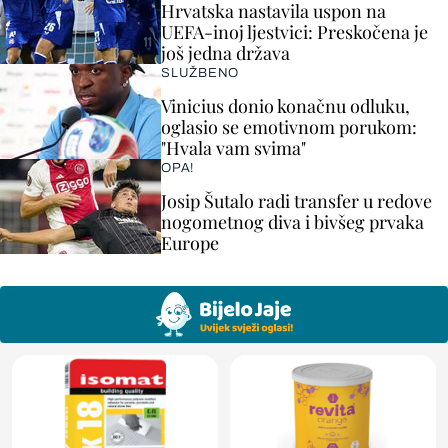
Hrvatska nastavila uspon na
UEFA-inoj ljestvici: Preskočena je
još jedna država
SLUŽBENO
Vinicius donio konačnu odluku,
oglasio se emotivnom porukom:
"Hvala vam svima"
OPA!
Josip Šutalo radi transfer u redove
nogometnog diva i bivšeg prvaka
Europe