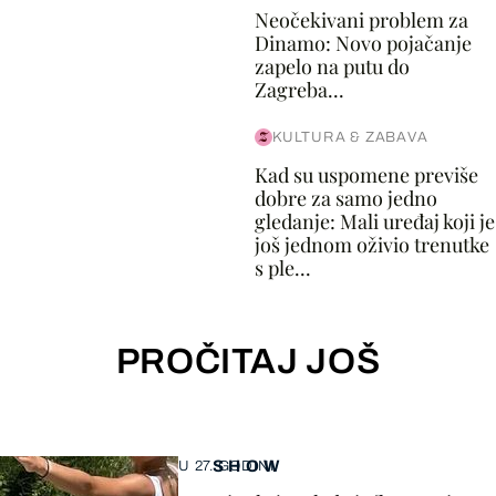
Neočekivani problem za
Dinamo: Novo pojačanje
zapelo na putu do
Zagreba...
KULTURA & ZABAVA
Kad su uspomene previše
dobre za samo jedno
gledanje: Mali uređaj koji je
još jednom oživio trenutke
s ple...
PROČITAJ JOŠ
SHOW
U 27. GODINI