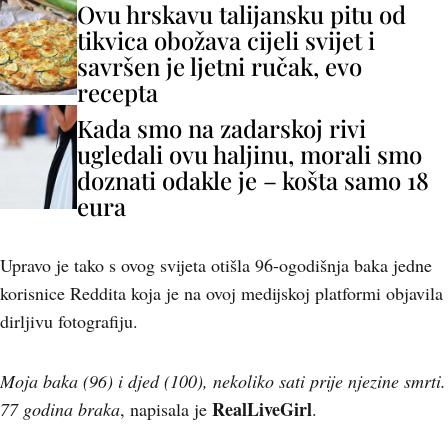
Ovu hrskavu talijansku pitu od
tikvica obožava cijeli svijet i
savršen je ljetni ručak, evo
recepta
Kada smo na zadarskoj rivi
ugledali ovu haljinu, morali smo
doznati odakle je – košta samo 18
eura
Upravo je tako s ovog svijeta otišla 96-ogodišnja baka jedne
korisnice Reddita koja je na ovoj medijskoj platformi objavila
dirljivu fotografiju.
Moja baka (96) i djed (100), nekoliko sati prije njezine smrti.
RealLiveGirl
77 godina braka
, napisala je
.