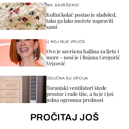
MA, SAVRŠENO!
Kultni kolač postao je sladoled,
tako ga lako možete napraviti
sami
U NOJ NIJE VRUĆE
Ovo je savršena haljina za ljeto i
more - nosi je i Bojana Gregorić
Vejzović
ODLIČNA SU OPCIJA
Toranjski ventilatori štede
prostor i rade tiše, a tu je i još
jedna ogromna prednost
PROČITAJ JOŠ