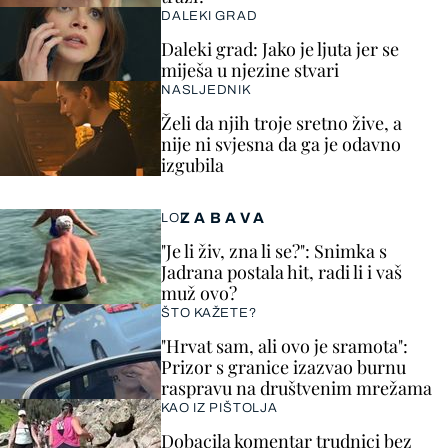
DALEKI GRAD
Daleki grad: Jako je ljuta jer se
miješa u njezine stvari
NASLJEDNIK
Želi da njih troje sretno žive, a
nije ni svjesna da ga je odavno
izgubila
ZABAVA
LOL
"Je li živ, zna li se?": Snimka s
Jadrana postala hit, radi li i vaš
muž ovo?
ŠTO KAŽETE?
"Hrvat sam, ali ovo je sramota":
Prizor s granice izazvao burnu
raspravu na društvenim mrežama
KAO IZ PIŠTOLJA
Dobacila komentar trudnici bez