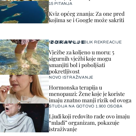
15 PITANJA
Kviz općeg znanja: Za one pred
kojima se i Google može sakriti
ZDRAVLJE
NAJSIGURNIJI OBLIK REKREACIJE
Vježbe za koljeno u moru: 5
sigurnih vježbi koje mogu
smanjiti bol i poboljšati
pokretljivost
NOVO ISTRAŽIVANJE
Hormonska terapija u
menopauzi: Žene koje je koriste
imaju znatno manji rizik od ovoga
STUDIJA NA GOTOVO 1.900 OSOBA
Ljudi koji redovito rade ovo imaju
“mlađi” organizam, pokazuje
istraživanje