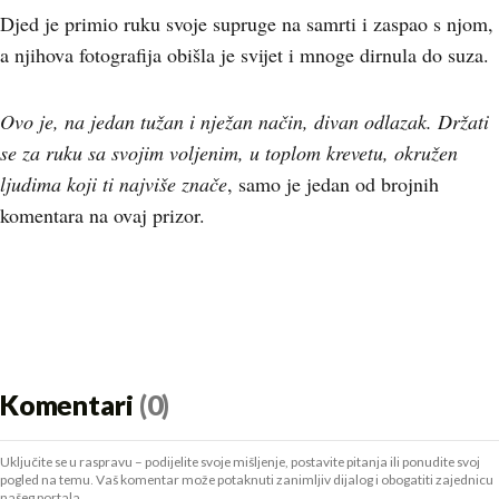
Djed je primio ruku svoje supruge na samrti i zaspao s njom,
a njihova fotografija obišla je svijet i mnoge dirnula do suza.
Ovo je, na jedan tužan i nježan način, divan odlazak. Držati
se za ruku sa svojim voljenim, u toplom krevetu, okružen
ljudima koji ti najviše znače
, samo je jedan od brojnih
komentara na ovaj prizor.
Komentari
(0)
Uključite se u raspravu – podijelite svoje mišljenje, postavite pitanja ili ponudite svoj
pogled na temu. Vaš komentar može potaknuti zanimljiv dijalog i obogatiti zajednicu
našeg portala.