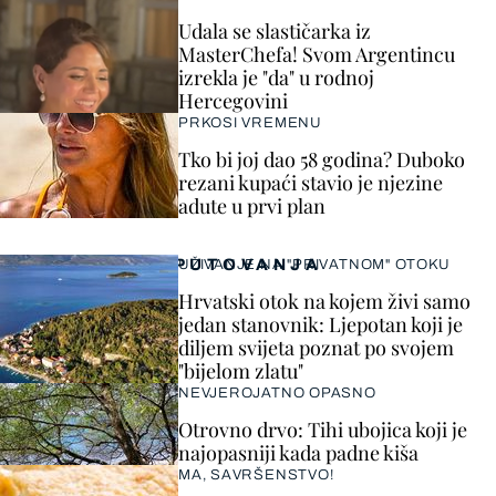
Udala se slastičarka iz
MasterChefa! Svom Argentincu
izrekla je "da" u rodnoj
Hercegovini
PRKOSI VREMENU
Tko bi joj dao 58 godina? Duboko
rezani kupaći stavio je njezine
adute u prvi plan
PUTOVANJA
UŽIVANJE NA "PRIVATNOM" OTOKU
Hrvatski otok na kojem živi samo
jedan stanovnik: Ljepotan koji je
diljem svijeta poznat po svojem
"bijelom zlatu"
NEVJEROJATNO OPASNO
Otrovno drvo: Tihi ubojica koji je
najopasniji kada padne kiša
MA, SAVRŠENSTVO!