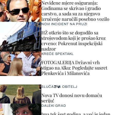
Neviđene mjere osiguranja:
Godinama se skrivao i gradio
carstvo, a sada su za njegovo
izručenje naručili posebno vozilo
NOVI INCIDENT NA PRUZI
HŽ otkrio što se dogodilo sa
strojovođom koji je prošao kroz
crveno: Pokrenut inspekcijski
nadzor
KREĆE SPEKTAKL
FOTOGALERIJA Državni vrh
stigao na Alku: Pogledajte susret
Plenkovića i Milanovića
TV
SLUČAJNA OBITELJ
Nova TV donosi novu domaću
seriju!
DALEKI GRAD
Ima tek šest godina, a već je jedan