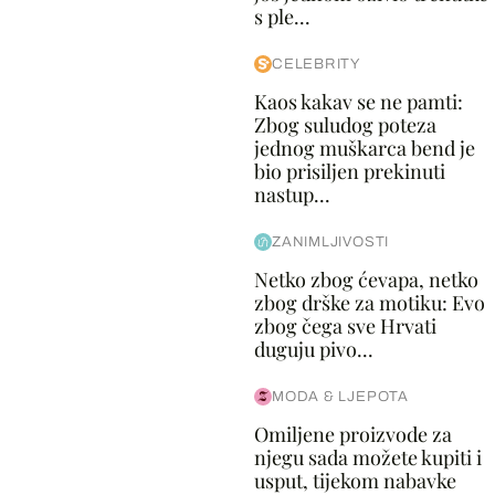
s ple...
CELEBRITY
Kaos kakav se ne pamti:
Zbog suludog poteza
jednog muškarca bend je
bio prisiljen prekinuti
nastup...
ZANIMLJIVOSTI
Netko zbog ćevapa, netko
zbog drške za motiku: Evo
zbog čega sve Hrvati
duguju pivo...
MODA & LJEPOTA
Omiljene proizvode za
njegu sada možete kupiti i
usput, tijekom nabavke