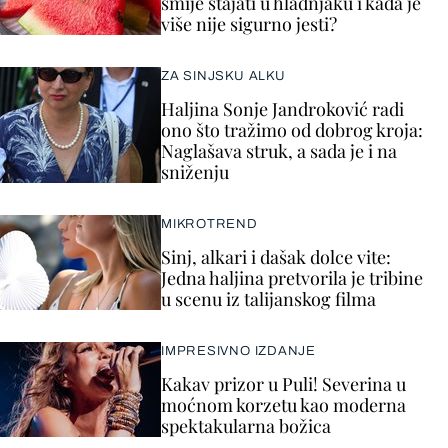
smije stajati u hladnjaku i kada je
više nije sigurno jesti?
ZA SINJSKU ALKU
Haljina Sonje Jandroković radi
ono što tražimo od dobrog kroja:
Naglašava struk, a sada je i na
sniženju
MIKROTREND
Sinj, alkari i dašak dolce vite:
Jedna haljina pretvorila je tribine
u scenu iz talijanskog filma
IMPRESIVNO IZDANJE
Kakav prizor u Puli! Severina u
moćnom korzetu kao moderna
spektakularna božica