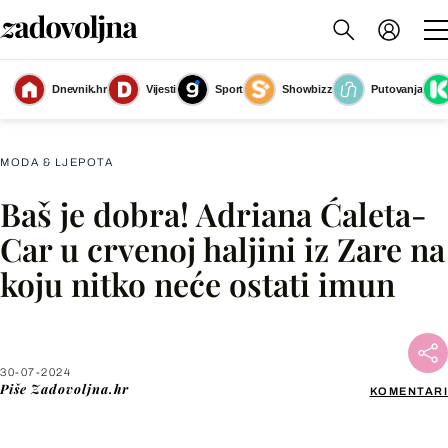
Kratka haljina balon kroja iz Zare - 1
(Foto: Internetska stranica
Dnevnik.hr
Vijesti
Sport
Showbizz
Putovanja
proizvođača)
MODA & LJEPOTA
Baš je dobra! Adriana Ćaleta-
Facebook
Car u crvenoj haljini iz Zare na
koju nitko neće ostati imun
X
WhatsApp
30-07-2024
Piše
Zadovoljna.hr
KOMENTARI
Viber