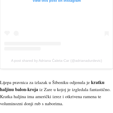
View this post on Instagram
A post shared by Adriana Ćaleta-Car (@adrianadurdevic)
kratku
Lijepa pravnica za izlazak u Šibeniku odjenula je
haljinu balon-kroja
iz Zare u kojoj je izgledala fantastično.
Kratka haljina ima američki izrez i otkrivena ramena te
voluminozni donji rub s naborima.