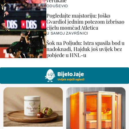
vertikale"
ODUŠEVIO
Pogledajte majstoriju: Joško
Gvardiol jednim potezom izbrisao
cijelu momčad Atletica
U SAMOJ ZAVRŠNICI
Šok na Poljudu: Istra spasila bod u
nadoknadi, Hajduk još uvijek bez
pobjede u HNL-u