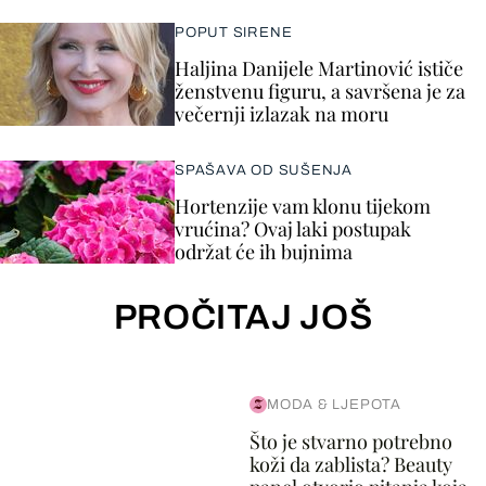
POPUT SIRENE
Haljina Danijele Martinović ističe
ženstvenu figuru, a savršena je za
večernji izlazak na moru
SPAŠAVA OD SUŠENJA
Hortenzije vam klonu tijekom
vrućina? Ovaj laki postupak
održat će ih bujnima
PROČITAJ JOŠ
MODA & LJEPOTA
Što je stvarno potrebno
koži da zablista? Beauty