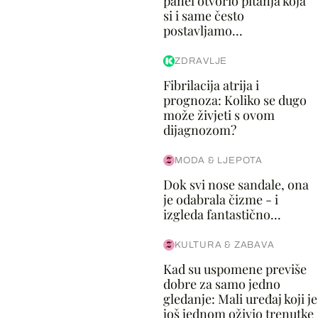
panel otvorio pitanja koja
si i same često
postavljamo...
ZDRAVLJE
Fibrilacija atrija i
prognoza: Koliko se dugo
može živjeti s ovom
dijagnozom?
MODA & LJEPOTA
Dok svi nose sandale, ona
je odabrala čizme - i
izgleda fantastično...
KULTURA & ZABAVA
Kad su uspomene previše
dobre za samo jedno
gledanje: Mali uređaj koji je
još jednom oživio trenutke