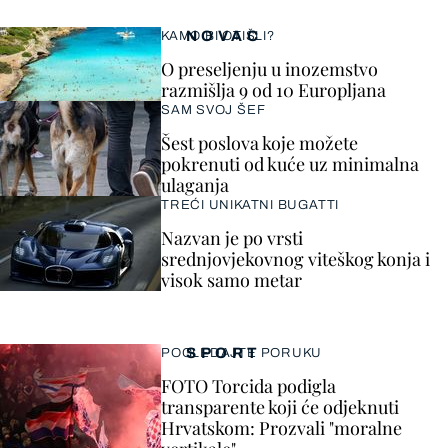
NOVAC
KAMO BI OTIŠLI?
O preseljenju u inozemstvo
razmišlja 9 od 10 Europljana
SAM SVOJ ŠEF
Šest poslova koje možete
pokrenuti od kuće uz minimalna
ulaganja
TREĆI UNIKATNI BUGATTI
Nazvan je po vrsti
srednjovjekovnog viteškog konja i
visok samo metar
SPORT
POGLEDAJTE PORUKU
FOTO Torcida podigla
transparente koji će odjeknuti
Hrvatskom: Prozvali "moralne