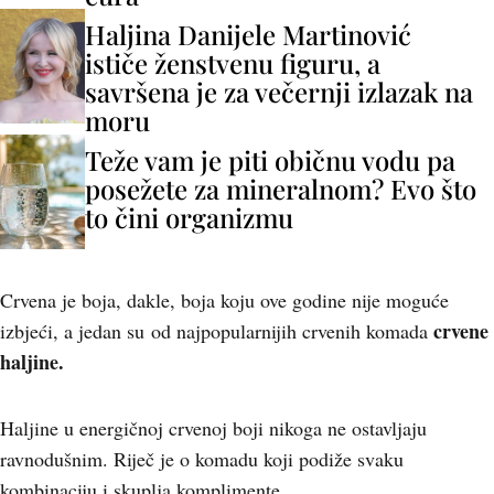
Haljina Danijele Martinović
ističe ženstvenu figuru, a
savršena je za večernji izlazak na
moru
Teže vam je piti običnu vodu pa
posežete za mineralnom? Evo što
to čini organizmu
Crvena je boja, dakle, boja koju ove godine nije moguće
crvene
izbjeći, a jedan su
od najpopularnijih crvenih komada
haljine.
Haljine u energičnoj crvenoj boji nikoga ne ostavljaju
ravnodušnim. Riječ je o komadu koji podiže svaku
kombinaciju i skuplja komplimente.