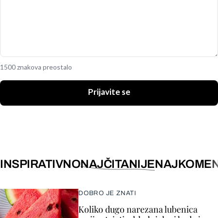
1500 znakova preostalo
Prijavite se
INSPIRATIVNO
NAJČITANIJE
NAJKOMEN
DOBRO JE ZNATI
Koliko dugo narezana lubenica