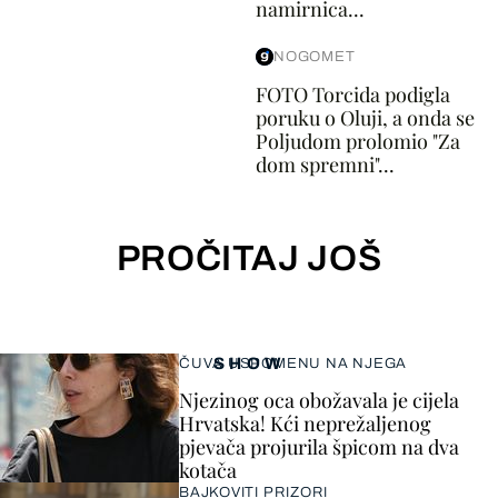
namirnica...
NOGOMET
FOTO Torcida podigla
poruku o Oluji, a onda se
Poljudom prolomio "Za
dom spremni"...
PROČITAJ JOŠ
SHOW
ČUVA USPOMENU NA NJEGA
Njezinog oca obožavala je cijela
Hrvatska! Kći neprežaljenog
pjevača projurila špicom na dva
kotača
BAJKOVITI PRIZORI