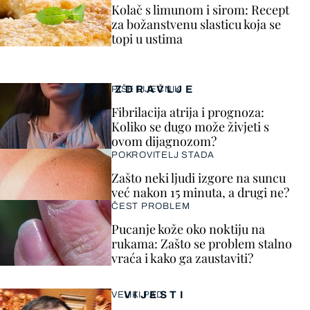
Kolač s limunom i sirom: Recept
za božanstvenu slasticu koja se
topi u ustima
ZDRAVLJE
PIŠE LIJEČNIK
Fibrilacija atrija i prognoza:
Koliko se dugo može živjeti s
ovom dijagnozom?
POKROVITELJ STADA
Zašto neki ljudi izgore na suncu
već nakon 15 minuta, a drugi ne?
ČEST PROBLEM
Pucanje kože oko noktiju na
rukama: Zašto se problem stalno
vraća i kako ga zaustaviti?
VIJESTI
VELIKI PAD