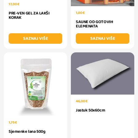
17,00 €
PRE-VEN GEL ZA LAKŠI
1,00 €
KORAK
SAUNE OD GOTOVIH
ELEMENATA
SAZNAJ VIŠE
SAZNAJ VIŠE
46,00 €
Jastuk 50x60cm
1,75 €
Sjemenke lana 500g