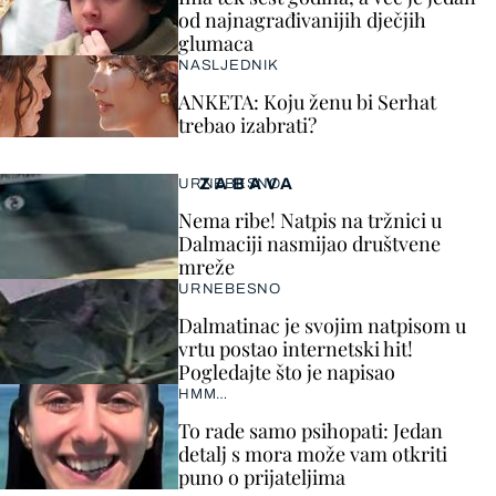
od najnagrađivanijih dječjih
glumaca
NASLJEDNIK
ANKETA: Koju ženu bi Serhat
trebao izabrati?
ZABAVA
URNEBESNO
Nema ribe! Natpis na tržnici u
Dalmaciji nasmijao društvene
mreže
URNEBESNO
Dalmatinac je svojim natpisom u
vrtu postao internetski hit!
Pogledajte što je napisao
HMM…
To rade samo psihopati: Jedan
detalj s mora može vam otkriti
puno o prijateljima