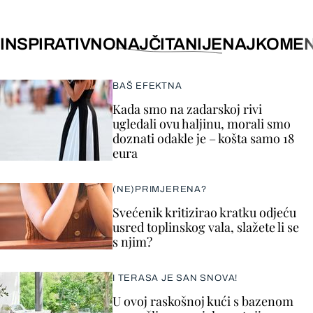
INSPIRATIVNO
NAJČITANIJE
NAJKOMEN
BAŠ EFEKTNA
Kada smo na zadarskoj rivi
ugledali ovu haljinu, morali smo
doznati odakle je – košta samo 18
eura
(NE)PRIMJERENA?
Svećenik kritizirao kratku odjeću
usred toplinskog vala, slažete li se
s njim?
I TERASA JE SAN SNOVA!
U ovoj raskošnoj kući s bazenom