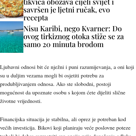
tikvica obožava cijeli svijet i
savršen je ljetni ručak, evo
recepta
Nisu Karibi, nego Kvarner: Do
ovog tirkiznog otoka stiže se za
samo 20 minuta brodom
Ljubavni odnosi bit će nježni i puni razumijevanja, a oni koji
su u duljim vezama mogli bi osjetiti potrebu za
produbljivanjem odnosa. Ako ste slobodni, postoji
mogućnost da upoznate osobu s kojom ćete dijeliti slične
životne vrijednosti.
Financijska situacija je stabilna, ali oprez je potreban kod
većih investicija. Bikovi koji planiraju veće poslovne poteze