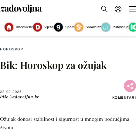
Dnevnik.hr
Vijesti
Sport
Showbizz
Putovanja
Mjesečni horoskop: Ožujak
(Foto: Zadovoljna.hr)
HOROSKOP
Bik: Horoskop za ožujak
Facebook
X
28-02-2025
Piše
Zadovoljna.hr
KOMENTARI
WhatsApp
Ožujak donosi stabilnost i sigurnost u mnogim područjima
Viber
života.