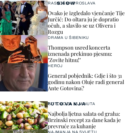
SHOW
RASKOŠNA PROSLAVA
Ovako je izgledalo vjenčanje Tije
Jurčić: Do oltara ju je dopratio
očuh, a slavilo se uz Olivera i
Rozgu
DRAMA U ŠIBENIKU
Thompson usred koncerta
iznenada prekinuo pjesmu:
"Zovite hitnu!"
HEROJ
General pobjednik: Gdje i što 31
godinu nakon Oluje radi general
Ante Gotovina?
PUTOVANJA
GOTOVO ZA 15 MINUTA
Najbolja ljetna salata od graha:
Brzinski recept za dane kada je
prevruće za kuhanje
NAJMANJA NA SVIJETU