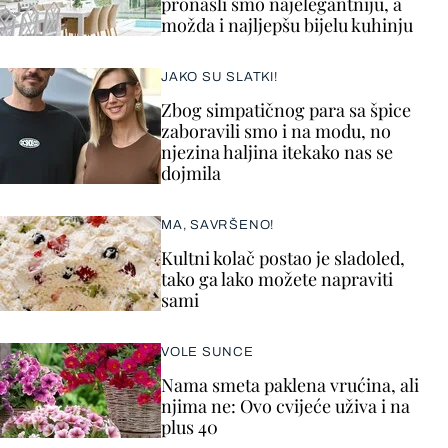
pronašli smo najelegantniju, a
možda i najljepšu bijelu kuhinju
JAKO SU SLATKI!
Zbog simpatičnog para sa špice
zaboravili smo i na modu, no
njezina haljina itekako nas se
dojmila
MA, SAVRŠENO!
Kultni kolač postao je sladoled,
tako ga lako možete napraviti
sami
VOLE SUNCE
Nama smeta paklena vrućina, ali
njima ne: Ovo cvijeće uživa i na
plus 40