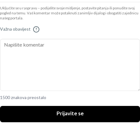
Uključite se u raspravu – podijelite svoje mišljenje, postavite pitanja ili ponudite svoj
pogled na temu. Vaš komentar može potaknuti zanimljiv dijalog i obogatiti zajednicu
našeg portala.
Važna obavijest
!
1500 znakova preostalo
Prijavite se