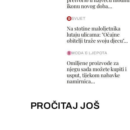
pretvorio u najveću modnu
ikonu novog doba...
SVIJET
Na stotine maloljetnika
lutaju ulicama: "Očajne
obitelji traže svoju djecu"...
MODA & LJEPOTA
Omiljene proizvode za
njegu sada možete kupiti i
usput, tijekom nabavke
namirnica...
PROČITAJ JOŠ