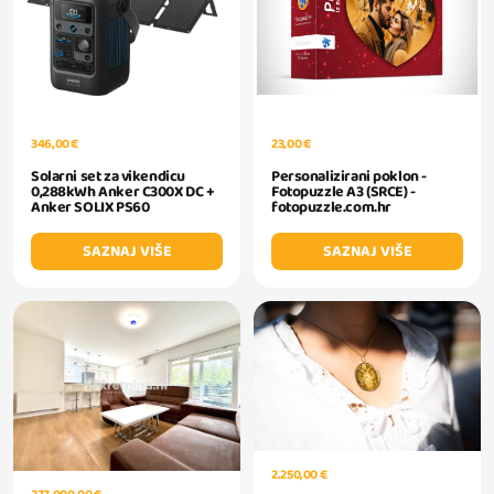
346,00 €
23,00 €
Solarni set za vikendicu
Personalizirani poklon -
0,288kWh Anker C300X DC +
Fotopuzzle A3 (SRCE) -
Anker SOLIX PS60
fotopuzzle.com.hr
SAZNAJ VIŠE
SAZNAJ VIŠE
2.250,00 €