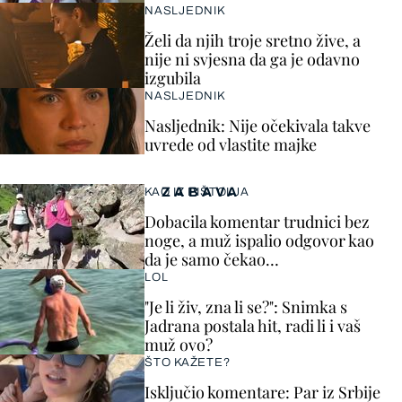
NASLJEDNIK
Želi da njih troje sretno žive, a
nije ni svjesna da ga je odavno
izgubila
NASLJEDNIK
Nasljednik: Nije očekivala takve
uvrede od vlastite majke
ZABAVA
KAO IZ PIŠTOLJA
Dobacila komentar trudnici bez
noge, a muž ispalio odgovor kao
da je samo čekao…
LOL
"Je li živ, zna li se?": Snimka s
Jadrana postala hit, radi li i vaš
muž ovo?
ŠTO KAŽETE?
Isključio komentare: Par iz Srbije