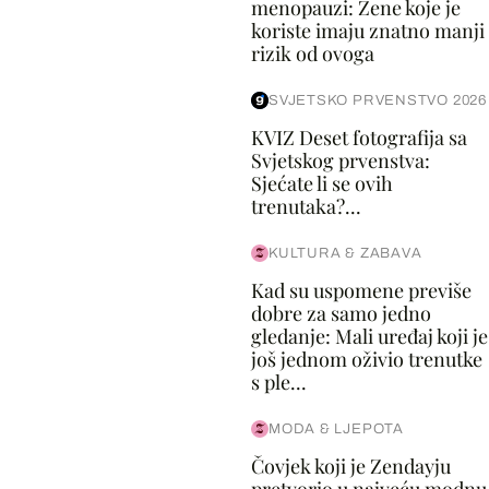
menopauzi: Žene koje je
koriste imaju znatno manji
rizik od ovoga
SVJETSKO PRVENSTVO 2026
KVIZ Deset fotografija sa
Svjetskog prvenstva:
Sjećate li se ovih
trenutaka?...
KULTURA & ZABAVA
Kad su uspomene previše
dobre za samo jedno
gledanje: Mali uređaj koji je
još jednom oživio trenutke
s ple...
MODA & LJEPOTA
Čovjek koji je Zendayju