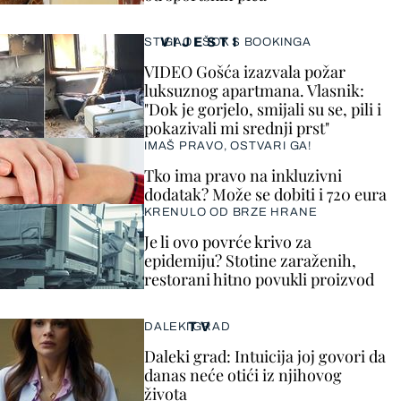
VIJESTI
STIGAO I ŠOK S BOOKINGA
VIDEO Gošća izazvala požar
luksuznog apartmana. Vlasnik:
"Dok je gorjelo, smijali su se, pili i
pokazivali mi srednji prst"
IMAŠ PRAVO, OSTVARI GA!
Tko ima pravo na inkluzivni
dodatak? Može se dobiti i 720 eura
KRENULO OD BRZE HRANE
Je li ovo povrće krivo za
epidemiju? Stotine zaraženih,
restorani hitno povukli proizvod
TV
DALEKI GRAD
Daleki grad: Intuicija joj govori da
danas neće otići iz njihovog
života