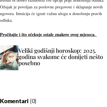
trebali bi dobro razmotriti sve opcije prije donošenja odluka.
Ožujak je povoljan za poslovne pregovore i sklapanje novih
ugovora. Intuicija će igrati važnu ulogu u donošenju pravih
odluka.
Pročitajte i što očekuje ostale znakove ovog mjeseca.
Veliki godišnji horoskop: 2025.
godina svakome će donijeti nešto
posebno
Komentari
(0)