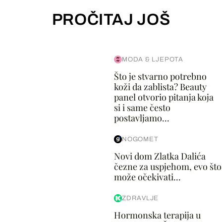
PROČITAJ JOŠ
MODA & LJEPOTA
Što je stvarno potrebno
koži da zablista? Beauty
panel otvorio pitanja koja
si i same često
postavljamo...
NOGOMET
Novi dom Zlatka Dalića
čezne za uspjehom, evo što
može očekivati...
ZDRAVLJE
Hormonska terapija u