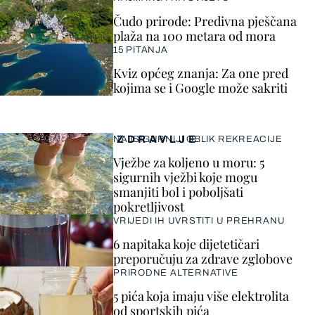
Čudo prirode: Predivna pješčana
plaža na 100 metara od mora
15 PITANJA
Kviz općeg znanja: Za one pred
kojima se i Google može sakriti
ZDRAVLJE
NAJSIGURNIJI OBLIK REKREACIJE
Vježbe za koljeno u moru: 5
sigurnih vježbi koje mogu
smanjiti bol i poboljšati
pokretljivost
VRIJEDI IH UVRSTITI U PREHRANU
6 napitaka koje dijetetičari
preporučuju za zdrave zglobove
PRIRODNE ALTERNATIVE
5 pića koja imaju više elektrolita
od sportskih pića