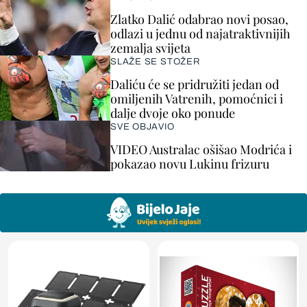
Zlatko Dalić odabrao novi posao,
odlazi u jednu od najatraktivnijih
zemalja svijeta
SLAŽE SE STOŽER
Daliću će se pridružiti jedan od
omiljenih Vatrenih, pomoćnici i
dalje dvoje oko ponude
SVE OBJAVIO
VIDEO Australac ošišao Modrića i
pokazao novu Lukinu frizuru