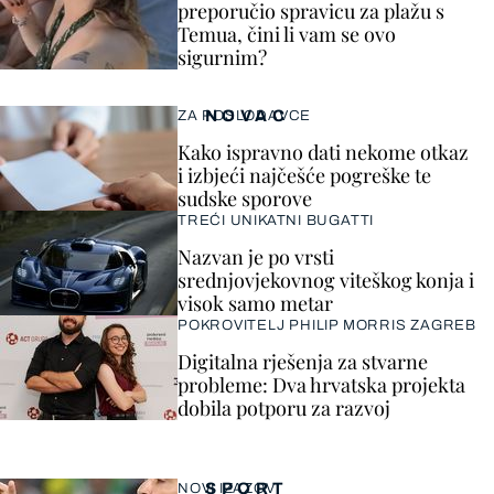
preporučio spravicu za plažu s
Temua, čini li vam se ovo
sigurnim?
NOVAC
ZA POSLODAVCE
Kako ispravno dati nekome otkaz
i izbjeći najčešće pogreške te
sudske sporove
TREĆI UNIKATNI BUGATTI
Nazvan je po vrsti
srednjovjekovnog viteškog konja i
visok samo metar
POKROVITELJ PHILIP MORRIS ZAGREB
Digitalna rješenja za stvarne
probleme: Dva hrvatska projekta
dobila potporu za razvoj
SPORT
NOVI IZAZOV