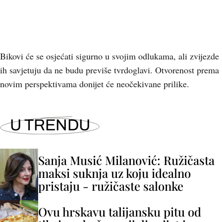
Bikovi će se osjećati sigurno u svojim odlukama, ali zvijezde
ih savjetuju da ne budu previše tvrdoglavi. Otvorenost prema
novim perspektivama donijet će neočekivane prilike.
U TRENDU
Sanja Musić Milanović: Ružičasta
maksi suknja uz koju idealno
pristaju - ružičaste salonke
Ovu hrskavu talijansku pitu od