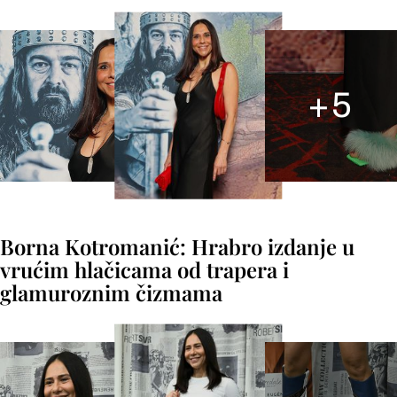
+
5
Borna Kotromanić: Hrabro izdanje u
vrućim hlačicama od trapera i
glamuroznim čizmama