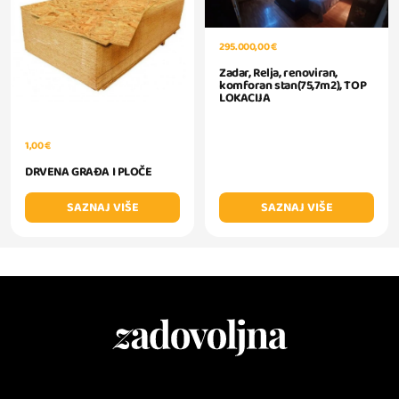
295.000,00 €
Zadar, Relja, renoviran,
komforan stan(75,7m2), TOP
LOKACIJA
1,00 €
DRVENA GRAĐA I PLOČE
SAZNAJ VIŠE
SAZNAJ VIŠE