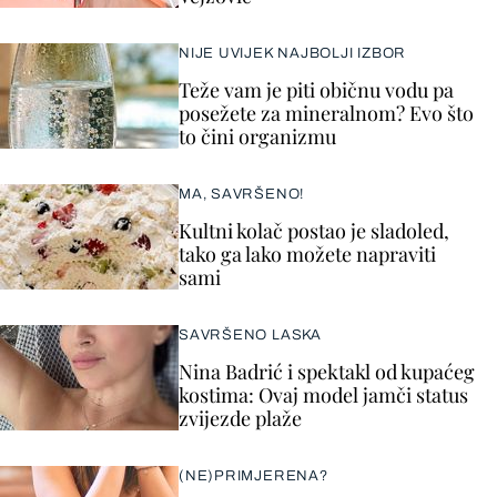
NIJE UVIJEK NAJBOLJI IZBOR
Teže vam je piti običnu vodu pa
posežete za mineralnom? Evo što
to čini organizmu
MA, SAVRŠENO!
Kultni kolač postao je sladoled,
tako ga lako možete napraviti
sami
SAVRŠENO LASKA
Nina Badrić i spektakl od kupaćeg
kostima: Ovaj model jamči status
zvijezde plaže
(NE)PRIMJERENA?