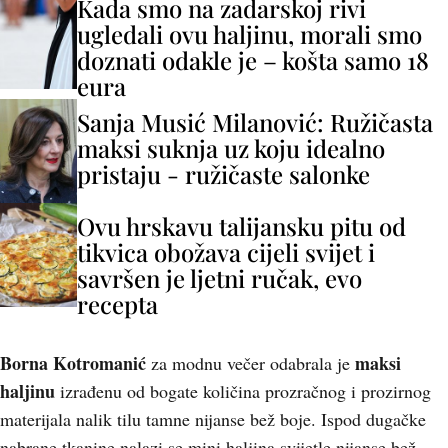
Kada smo na zadarskoj rivi
ugledali ovu haljinu, morali smo
doznati odakle je – košta samo 18
eura
Sanja Musić Milanović: Ružičasta
maksi suknja uz koju idealno
pristaju - ružičaste salonke
Ovu hrskavu talijansku pitu od
tikvica obožava cijeli svijet i
savršen je ljetni ručak, evo
recepta
Borna Kotromanić
maksi
za modnu večer odabrala je
haljinu
izrađenu od bogate količina prozračnog i prozirnog
materijala nalik tilu tamne nijanse bež boje. Ispod dugačke
nabrane tkanine nalazi se mini haljina svijetle nijanse bež