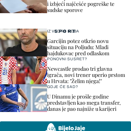
i izbjeći najčešće pogreške te
sudske sporove
SPORT
IZ VEDRA NEBA
Garcijin potez otkrio novu
situaciju na Poljudu: Mladi
hajdukovac pred odlaskom
PONOVNI SUSRET?
Newcastle prodao tri glavna
igrača, novi trener uperio prstom
u Hrvata: "Želim njega!"
GDJE ĆE SAD?
U Dinamu je prošle godine
predstavljen kao mega transfer,
danas je pao najniže u karijeri