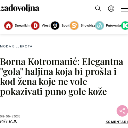
Borna Kotromanić na modnoj reviji Duchess Fashion show Snježane
Dnevnik.hr
Vijesti
Sport
Showbizz
Putovanja
Schillinger
(Foto: Goran Stanzl/Pixsell)
MODA & LJEPOTA
Borna Kotromanić: Elegantna
Facebook
"gola" haljina koja bi prošla i
kod žena koje ne vole
X
pokazivati puno gole kože
WhatsApp
Viber
08-05-2025
Piše
K.B.
KOMENTARI