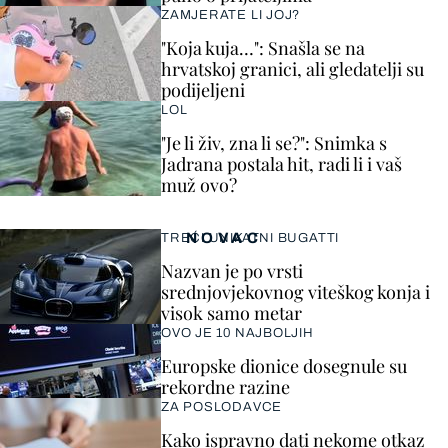
ZAMJERATE LI JOJ?
"Koja kuja…": Snašla se na
hrvatskoj granici, ali gledatelji su
podijeljeni
LOL
"Je li živ, zna li se?": Snimka s
Jadrana postala hit, radi li i vaš
muž ovo?
NOVAC
TREĆI UNIKATNI BUGATTI
Nazvan je po vrsti
srednjovjekovnog viteškog konja i
visok samo metar
OVO JE 10 NAJBOLJIH
Europske dionice dosegnule su
rekordne razine
ZA POSLODAVCE
Kako ispravno dati nekome otkaz