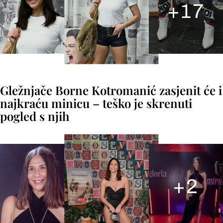
+
17
Gležnjače Borne Kotromanić zasjenit će i
najkraću minicu – teško je skrenuti
pogled s njih
+
2