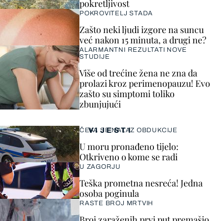
pokretljivost
POKROVITELJ STADA
Zašto neki ljudi izgore na suncu
već nakon 15 minuta, a drugi ne?
ALARMANTNI REZULTATI NOVE
STUDIJE
Više od trećine žena ne zna da
prolazi kroz perimenopauzu! Evo
zašto su simptomi toliko
zbunjujući
VIJESTI
ČEKA SE NALAZ OBDUKCIJE
U moru pronađeno tijelo:
Otkriveno o kome se radi
U ZAGORJU
Teška prometna nesreća! Jedna
osoba poginula
RASTE BROJ MRTVIH
Broj zaraženih prvi put premašio