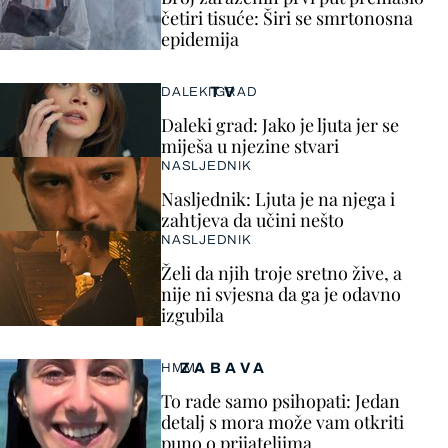
četiri tisuće: Širi se smrtonosna
epidemija
TV
DALEKI GRAD
Daleki grad: Jako je ljuta jer se
miješa u njezine stvari
NASLJEDNIK
Nasljednik: Ljuta je na njega i
zahtjeva da učini nešto
NASLJEDNIK
Želi da njih troje sretno žive, a
nije ni svjesna da ga je odavno
izgubila
ZABAVA
HMM…
To rade samo psihopati: Jedan
detalj s mora može vam otkriti
puno o prijateljima