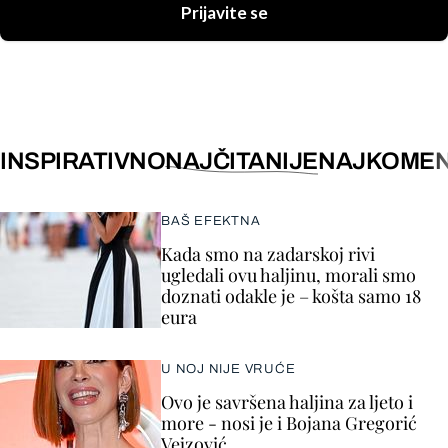
Prijavite se
INSPIRATIVNO
NAJČITANIJE
NAJKOMEN
BAŠ EFEKTNA
Kada smo na zadarskoj rivi
ugledali ovu haljinu, morali smo
doznati odakle je – košta samo 18
eura
U NOJ NIJE VRUĆE
Ovo je savršena haljina za ljeto i
more - nosi je i Bojana Gregorić
Vejzović