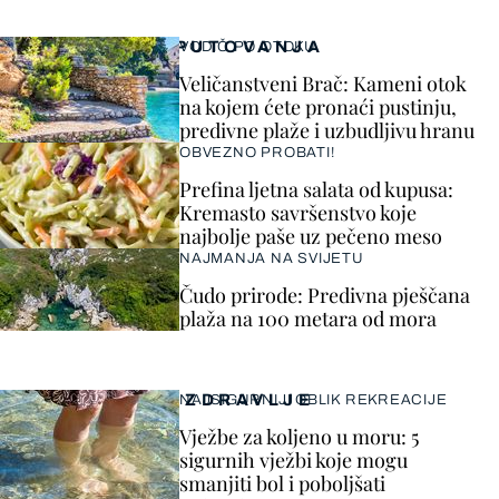
PUTOVANJA
VODIČ PO OTOKU
Veličanstveni Brač: Kameni otok
na kojem ćete pronaći pustinju,
predivne plaže i uzbudljivu hranu
OBVEZNO PROBATI!
Prefina ljetna salata od kupusa:
Kremasto savršenstvo koje
najbolje paše uz pečeno meso
NAJMANJA NA SVIJETU
Čudo prirode: Predivna pješčana
plaža na 100 metara od mora
ZDRAVLJE
NAJSIGURNIJI OBLIK REKREACIJE
Vježbe za koljeno u moru: 5
sigurnih vježbi koje mogu
smanjiti bol i poboljšati