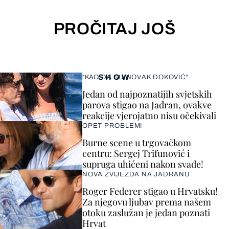
PROČITAJ JOŠ
SHOW
"KAO DA SU NOVAK ĐOKOVIĆ"
Jedan od najpoznatijih svjetskih
parova stigao na Jadran, ovakve
reakcije vjerojatno nisu očekivali
OPET PROBLEMI
Burne scene u trgovačkom
centru: Sergej Trifunović i
supruga uhićeni nakon svađe!
NOVA ZVIJEZDA NA JADRANU
Roger Federer stigao u Hrvatsku!
Za njegovu ljubav prema našem
otoku zaslužan je jedan poznati
Hrvat