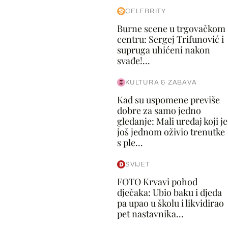
CELEBRITY
Burne scene u trgovačkom
centru: Sergej Trifunović i
supruga uhićeni nakon
svađe!...
KULTURA & ZABAVA
Kad su uspomene previše
dobre za samo jedno
gledanje: Mali uređaj koji je
još jednom oživio trenutke
s ple...
SVIJET
FOTO Krvavi pohod
dječaka: Ubio baku i djeda
pa upao u školu i likvidirao
pet nastavnika...