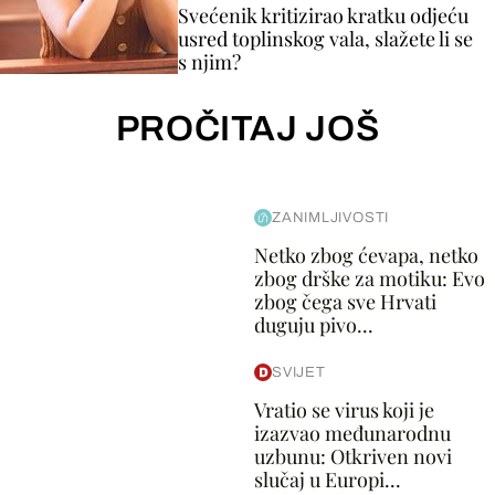
Svećenik kritizirao kratku odjeću
usred toplinskog vala, slažete li se
s njim?
PROČITAJ JOŠ
ZANIMLJIVOSTI
Netko zbog ćevapa, netko
zbog drške za motiku: Evo
zbog čega sve Hrvati
duguju pivo...
SVIJET
Vratio se virus koji je
izazvao međunarodnu
uzbunu: Otkriven novi
slučaj u Europi...