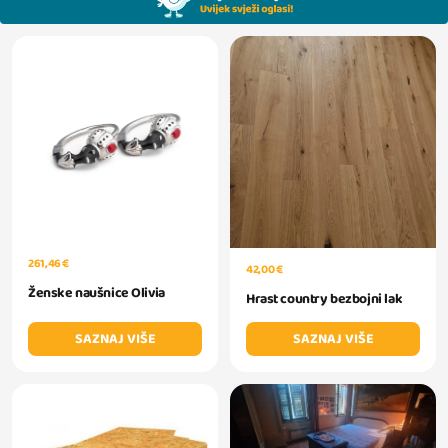
261,46 €
42,00 €
Ženske naušnice Olivia
Hrast country bezbojni lak
SAZNAJ VIŠE
SAZNAJ VIŠE