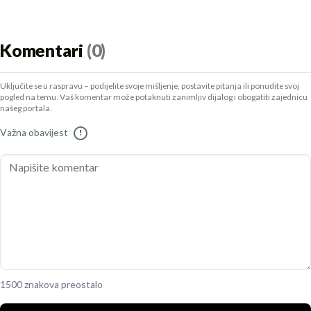
Komentari
(0)
Uključite se u raspravu – podijelite svoje mišljenje, postavite pitanja ili ponudite svoj
pogled na temu. Vaš komentar može potaknuti zanimljiv dijalog i obogatiti zajednicu
našeg portala.
Važna obavijest
!
1500 znakova preostalo