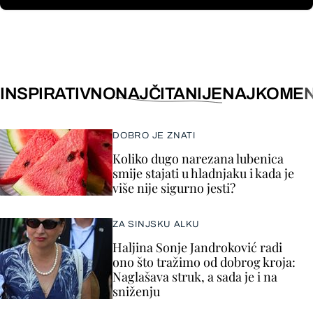
INSPIRATIVNO
NAJČITANIJE
NAJKOMEN
DOBRO JE ZNATI
Koliko dugo narezana lubenica
smije stajati u hladnjaku i kada je
više nije sigurno jesti?
ZA SINJSKU ALKU
Haljina Sonje Jandroković radi
ono što tražimo od dobrog kroja:
Naglašava struk, a sada je i na
sniženju