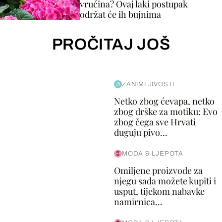
vrućina? Ovaj laki postupak
održat će ih bujnima
PROČITAJ JOŠ
ZANIMLJIVOSTI
Netko zbog ćevapa, netko
zbog drške za motiku: Evo
zbog čega sve Hrvati
duguju pivo...
MODA & LJEPOTA
Omiljene proizvode za
njegu sada možete kupiti i
usput, tijekom nabavke
namirnica...