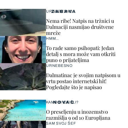
ZABAVA
URNEBESNO
Nema ribe! Natpis na tržnici u
Dalmaciji nasmijao društvene
mreže
HMM…
To rade samo psihopati: Jedan
detalj s mora može vam otkriti
puno o prijateljima
URNEBESNO
Dalmatinac je svojim natpisom u
vrtu postao internetski hit!
Pogledajte što je napisao
NOVAC
KAMO BI OTIŠLI?
O preseljenju u inozemstvo
razmišlja 9 od 10 Europljana
SAM SVOJ ŠEF