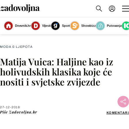
Matija Vuica predstavila novu kolekciju MV Mulini Capsule Collection/ Once
Dnevnik.hr
Vijesti
Sport
Showbizz
Putovanja
Upon A Time
(Foto: Tomislav Valent/Viktor Drago)
MODA & LJEPOTA
Matija Vuica: Haljine kao iz
Facebook
holivudskih klasika koje će
nositi i svjetske zvijezde
X
WhatsApp
27-12-2018
Piše
Zadovoljna.hr
KOMENTARI
Viber