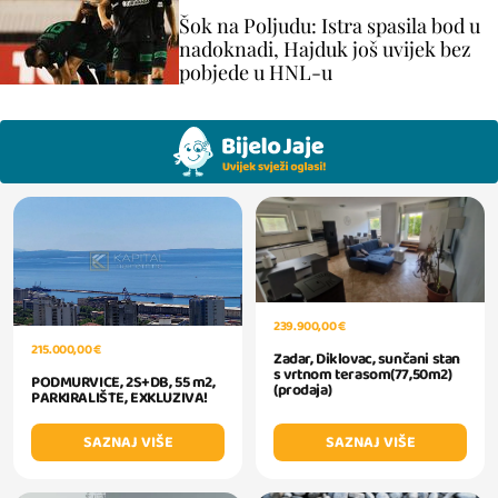
Šok na Poljudu: Istra spasila bod u
nadoknadi, Hajduk još uvijek bez
pobjede u HNL-u
239.900,00 €
215.000,00 €
Zadar, Diklovac, sunčani stan
s vrtnom terasom(77,50m2)
PODMURVICE, 2S+DB, 55 m2,
(prodaja)
PARKIRALIŠTE, EXKLUZIVA!
SAZNAJ VIŠE
SAZNAJ VIŠE