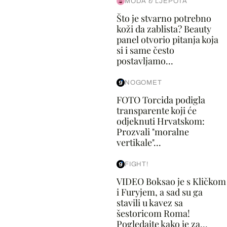
MODA & LJEPOTA
Što je stvarno potrebno
koži da zablista? Beauty
panel otvorio pitanja koja
si i same često
postavljamo...
NOGOMET
FOTO Torcida podigla
transparente koji će
odjeknuti Hrvatskom:
Prozvali "moralne
vertikale"...
FIGHT!
VIDEO Boksao je s Kličkom
i Furyjem, a sad su ga
stavili u kavez sa
šestoricom Roma!
Pogledajte kako je za...