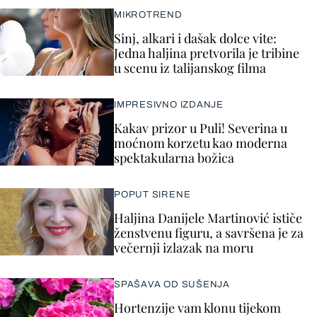
MIKROTREND
Sinj, alkari i dašak dolce vite:
Jedna haljina pretvorila je tribine
u scenu iz talijanskog filma
IMPRESIVNO IZDANJE
Kakav prizor u Puli! Severina u
moćnom korzetu kao moderna
spektakularna božica
POPUT SIRENE
Haljina Danijele Martinović ističe
ženstvenu figuru, a savršena je za
večernji izlazak na moru
SPAŠAVA OD SUŠENJA
Hortenzije vam klonu tijekom