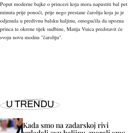
Poput moderne bajke o princezi koja mora napustiti bal pet
minuta prije ponoći, prije nego prestane čarolija koja ju je
odjenula u predivnu balsku haljinu, omogućila da upozna
princa te okrene tijek sudbine, Matija Vuica predstavit će
svoju novu modnu "čaroliju".
+
10
U TRENDU
Kada smo na zadarskoj rivi
ugledali ovu haljinu, morali smo