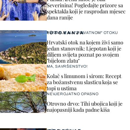
Severinina! Pogledajte prizore sa
spektakla koji je rasprodan mjesec
dana ranije
PUTOVANJA
UŽIVANJE NA "PRIVATNOM" OTOKU
Hrvatski otok na kojem živi samo
jedan stanovnik: Ljepotan koji je
diljem svijeta poznat po svojem
"bijelom zlatu"
MA, SAVRŠENSTVO!
Kolač s limunom i sirom: Recept
za božanstvenu slasticu koja se
topi u ustima
NEVJEROJATNO OPASNO
Otrovno drvo: Tihi ubojica koji je
najopasniji kada padne kiša