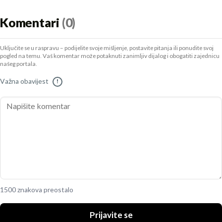
Komentari
(0)
Uključite se u raspravu – podijelite svoje mišljenje, postavite pitanja ili ponudite svoj
pogled na temu. Vaš komentar može potaknuti zanimljiv dijalog i obogatiti zajednicu
našeg portala.
Važna obavijest
!
1500 znakova preostalo
Prijavite se