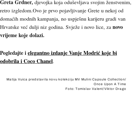
Greta Grdner,
djevojka koja oduševljava svojim ženstvenim,
retro izgledom.Ovo je prvo pojavljivanje Grete u nekoj od
domaćih modnih kampanja, no uspješnu karijeru gradi van
novo
Hrvatske već dulji niz godina. Svježe i novo lice, za
vrijeme koje dolazi.
Pogledajte i
elegantno izdanje Vanje Modrić koje bi
odobrila i Coco Chanel
.
Matija Vuica predstavila novu kolekciju MV Mulini Capsule Collection/
Once Upon A Time
Foto: Tomislav Valent/Viktor Drago