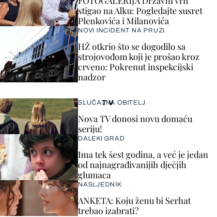
FOTOGALERIJA Državni vrh
stigao na Alku: Pogledajte susret
Plenkovića i Milanovića
NOVI INCIDENT NA PRUZI
HŽ otkrio što se dogodilo sa
strojovođom koji je prošao kroz
crveno: Pokrenut inspekcijski
nadzor
TV
SLUČAJNA OBITELJ
Nova TV donosi novu domaću
seriju!
DALEKI GRAD
Ima tek šest godina, a već je jedan
od najnagrađivanijih dječjih
glumaca
NASLJEDNIK
ANKETA: Koju ženu bi Serhat
trebao izabrati?