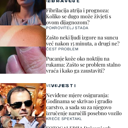
ZDRAVLJE
PIŠE LIJEČNIK
Fibrilacija atrija i prognoza:
Koliko se dugo može živjeti s
ovom dijagnozom?
POKROVITELJ STADA
Zašto neki ljudi izgore na suncu
već nakon 15 minuta, a drugi ne?
ČEST PROBLEM
Pucanje kože oko noktiju na
rukama: Zašto se problem stalno
vraća i kako ga zaustaviti?
VIJESTI
VELIKI PAD
Neviđene mjere osiguranja:
Godinama se skrivao i gradio
carstvo, a sada su za njegovo
izručenje naručili posebno vozilo
KREĆE SPEKTAKL