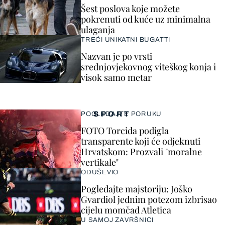
Šest poslova koje možete
pokrenuti od kuće uz minimalna
ulaganja
TREĆI UNIKATNI BUGATTI
Nazvan je po vrsti
srednjovjekovnog viteškog konja i
visok samo metar
SPORT
POGLEDAJTE PORUKU
FOTO Torcida podigla
transparente koji će odjeknuti
Hrvatskom: Prozvali "moralne
vertikale"
ODUŠEVIO
Pogledajte majstoriju: Joško
Gvardiol jednim potezom izbrisao
cijelu momčad Atletica
U SAMOJ ZAVRŠNICI