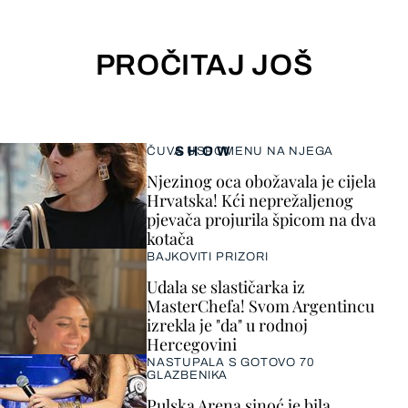
PROČITAJ JOŠ
SHOW
ČUVA USPOMENU NA NJEGA
Njezinog oca obožavala je cijela
Hrvatska! Kći neprežaljenog
pjevača projurila špicom na dva
kotača
BAJKOVITI PRIZORI
Udala se slastičarka iz
MasterChefa! Svom Argentincu
izrekla je "da" u rodnoj
Hercegovini
NASTUPALA S GOTOVO 70
GLAZBENIKA
Pulska Arena sinoć je bila