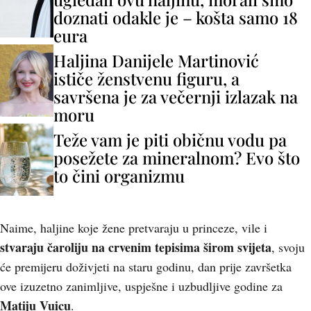
doznati odakle je – košta samo 18
eura
Haljina Danijele Martinović
ističe ženstvenu figuru, a
savršena je za večernji izlazak na
moru
Teže vam je piti običnu vodu pa
posežete za mineralnom? Evo što
to čini organizmu
Naime, haljine koje žene pretvaraju u princeze, vile i
stvaraju čaroliju na crvenim tepisima širom svijeta
, svoju
će premijeru doživjeti na staru godinu, dan prije završetka
ove izuzetno zanimljive, uspješne i uzbudljive godine za
Matiju Vuicu
.