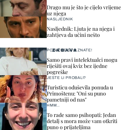
Drago mu je što je cijelo vrijeme
uz njega
NASLJEDNIK
Nasljednik: Ljuta je na njega i
zahtjeva da učini nešto
ZABAVA
POKAŽITE ŠTO ZNATE!
Samo pravi intelektualci mogu
riješiti ovaj kviz bez ijedne
pogreške
JESTE LI PROBALI?
Turisticu oduševila ponuda u
Primoštenu: "Oni su puno
pametniji od nas"
HMM…
To rade samo psihopati: Jedan
detalj s mora može vam otkriti
puno o prijateljima