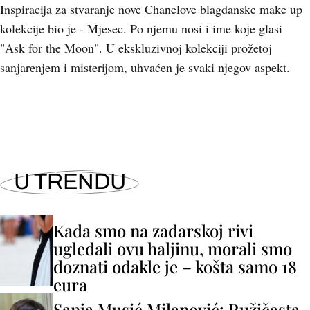
Inspiracija za stvaranje nove Chanelove blagdanske make up
kolekcije bio je - Mjesec. Po njemu nosi i ime koje glasi
"Ask for the Moon". U ekskluzivnoj kolekciji prožetoj
sanjarenjem i misterijom, uhvaćen je svaki njegov aspekt.
U TRENDU
Kada smo na zadarskoj rivi
ugledali ovu haljinu, morali smo
doznati odakle je – košta samo 18
eura
Sanja Musić Milanović: Ružičasta