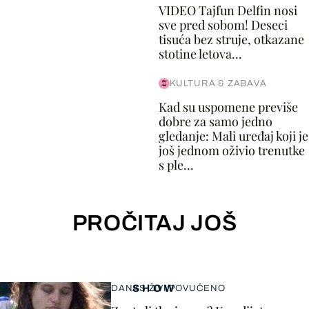
VIDEO Tajfun Delfin nosi
sve pred sobom! Deseci
tisuća bez struje, otkazane
stotine letova...
KULTURA & ZABAVA
Kad su uspomene previše
dobre za samo jedno
gledanje: Mali uređaj koji je
još jednom oživio trenutke
s ple...
PROČITAJ JOŠ
SHOW
DANAS ŽIVI POVUČENO