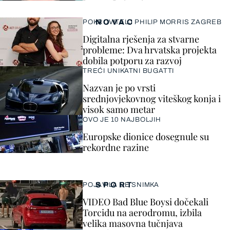
NOVAC
POKROVITELJ PHILIP MORRIS ZAGREB
Digitalna rješenja za stvarne
probleme: Dva hrvatska projekta
dobila potporu za razvoj
TREĆI UNIKATNI BUGATTI
Nazvan je po vrsti
srednjovjekovnog viteškog konja i
visok samo metar
OVO JE 10 NAJBOLJIH
Europske dionice dosegnule su
rekordne razine
SPORT
POJAVILA SE SNIMKA
VIDEO Bad Blue Boysi dočekali
Torcidu na aerodromu, izbila
velika masovna tučnjava