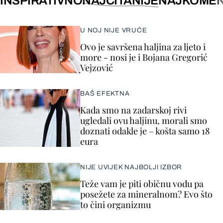
INSPIRATIVNO
NAJČITANIJE
NAJKOMEN
U NOJ NIJE VRUĆE
Ovo je savršena haljina za ljeto i
more - nosi je i Bojana Gregorić
Vejzović
BAŠ EFEKTNA
Kada smo na zadarskoj rivi
ugledali ovu haljinu, morali smo
doznati odakle je – košta samo 18
eura
NIJE UVIJEK NAJBOLJI IZBOR
Teže vam je piti običnu vodu pa
posežete za mineralnom? Evo što
to čini organizmu