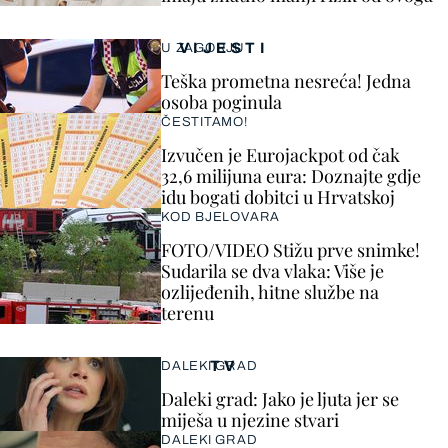
VIJESTI
U ZAGORJU
Teška prometna nesreća! Jedna
osoba poginula
ČESTITAMO!
Izvučen je Eurojackpot od čak
32,6 milijuna eura: Doznajte gdje
idu bogati dobitci u Hrvatskoj
KOD BJELOVARA
FOTO/VIDEO Stižu prve snimke!
Sudarila se dva vlaka: Više je
ozlijeđenih, hitne službe na
terenu
TV
DALEKI GRAD
Daleki grad: Jako je ljuta jer se
miješa u njezine stvari
DALEKI GRAD