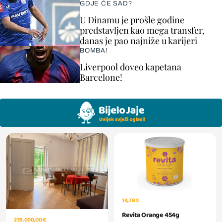
GDJE ĆE SAD?
U Dinamu je prošle godine
predstavljen kao mega transfer,
danas je pao najniže u karijeri
BOMBA!
Liverpool doveo kapetana
Barcelone!
14,78 €
Revita Orange 454g
239.000,00 €