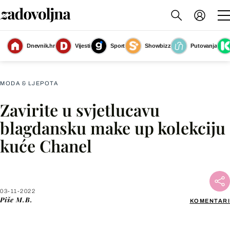
Dnevnik.hr
Vijesti
Sport
Showbizz
Putovanja
Slika nije dostupna
MODA & LJEPOTA
Zavirite u svjetlucavu
Facebook
blagdansku make up kolekciju
kuće Chanel
X
WhatsApp
03-11-2022
Piše
M.B.
KOMENTARI
Viber