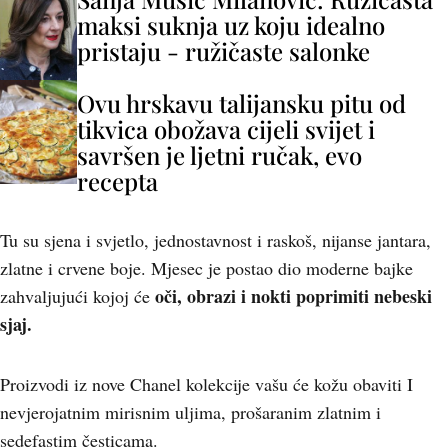
maksi suknja uz koju idealno
pristaju - ružičaste salonke
Ovu hrskavu talijansku pitu od
tikvica obožava cijeli svijet i
savršen je ljetni ručak, evo
recepta
Tu su sjena i svjetlo, jednostavnost i raskoš, nijanse jantara,
zlatne i crvene boje. Mjesec je postao dio moderne bajke
oči, obrazi i nokti poprimiti nebeski
zahvaljujući kojoj će
sjaj.
Proizvodi iz nove Chanel kolekcije vašu će kožu obaviti I
nevjerojatnim mirisnim uljima, prošaranim zlatnim i
sedefastim česticama.