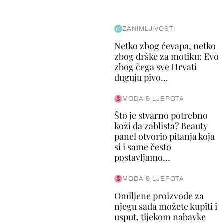
ZANIMLJIVOSTI
Netko zbog ćevapa, netko
zbog drške za motiku: Evo
zbog čega sve Hrvati
duguju pivo...
MODA & LJEPOTA
Što je stvarno potrebno
koži da zablista? Beauty
panel otvorio pitanja koja
si i same često
postavljamo...
MODA & LJEPOTA
Omiljene proizvode za
njegu sada možete kupiti i
usput, tijekom nabavke