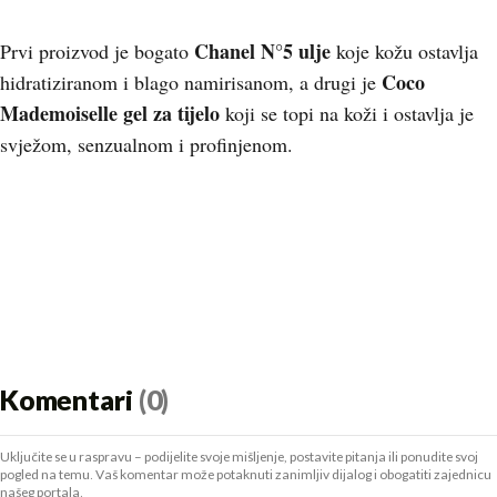
Chanel N°5 ulje
Prvi proizvod je bogato
koje kožu ostavlja
Coco
hidratiziranom i blago namirisanom, a drugi je
Mademoiselle gel za tijelo
koji se topi na koži i ostavlja je
svježom, senzualnom i profinjenom.
Komentari
(0)
Uključite se u raspravu – podijelite svoje mišljenje, postavite pitanja ili ponudite svoj
pogled na temu. Vaš komentar može potaknuti zanimljiv dijalog i obogatiti zajednicu
našeg portala.