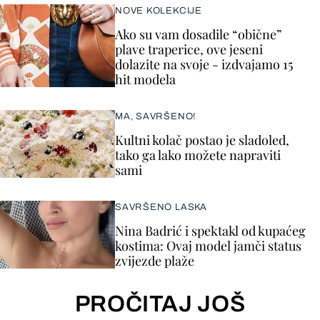
NOVE KOLEKCIJE
Ako su vam dosadile “obične”
plave traperice, ove jeseni
dolazite na svoje - izdvajamo 15
hit modela
MA, SAVRŠENO!
Kultni kolač postao je sladoled,
tako ga lako možete napraviti
sami
SAVRŠENO LASKA
Nina Badrić i spektakl od kupaćeg
kostima: Ovaj model jamči status
zvijezde plaže
PROČITAJ JOŠ