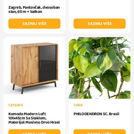
Zagreb, Pantovčak, dvosoban
stan, 60 m + balkon
SAZNAJ VIŠE
SAZNAJ VIŠE
1.573,00 €
7,00 €
Komoda Modern Loft
PHILODENDRON SC. Brasil
101x45cm Sa Staklom,
Materijal: Masivno Drvo Hrast