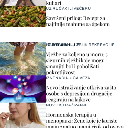
kuhari
UZ RUČAK ILI VEČERU
Savršeni prilog: Recept za
najfinije mahune sa špekom
ZDRAVLJE
NAJSIGURNIJI OBLIK REKREACIJE
Vježbe za koljeno u moru: 5
sigurnih vježbi koje mogu
smanjiti bol i poboljšati
pokretljivost
IZNENAĐUJUĆA VEZA
Novo istraživanje otkriva zašto
osobe s depresijom drugačije
reagiraju na lajkove
NOVO ISTRAŽIVANJE
Hormonska terapija u
menopauzi: Žene koje je koriste
imaju znatno manji rizik od ovoga