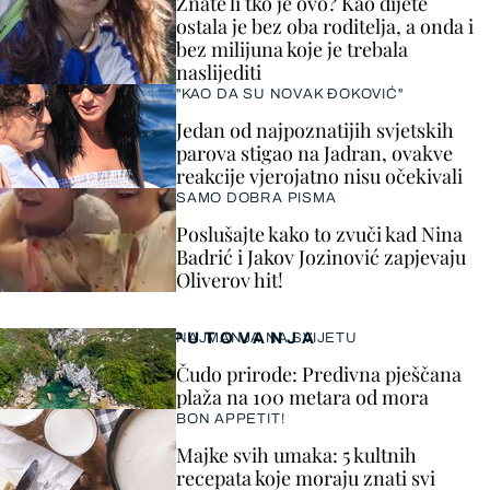
Znate li tko je ovo? Kao dijete
ostala je bez oba roditelja, a onda i
bez milijuna koje je trebala
naslijediti
"KAO DA SU NOVAK ĐOKOVIĆ"
Jedan od najpoznatijih svjetskih
parova stigao na Jadran, ovakve
reakcije vjerojatno nisu očekivali
SAMO DOBRA PISMA
Poslušajte kako to zvuči kad Nina
Badrić i Jakov Jozinović zapjevaju
Oliverov hit!
PUTOVANJA
NAJMANJA NA SVIJETU
Čudo prirode: Predivna pješčana
plaža na 100 metara od mora
BON APPETIT!
Majke svih umaka: 5 kultnih
recepata koje moraju znati svi