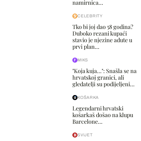
namirnica...
CELEBRITY
Tko bi joj dao 58 godina?
Duboko rezani kupaći
stavio je njezine adute u
prvi plan...
MIKS
"Koja kuja…": Snašla se na
hrvatskoj granici, ali
gledatelji su podijeljeni...
KOŠARKA
Legendarni hrvatski
košarkaš došao na klupu
Barcelone...
SVIJET