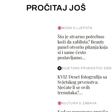
PROČITAJ JOŠ
MODA & LJEPOTA
Što je stvarno potrebno
koži da zablista? Beauty
panel otvorio pitanja koja
si i same često
postavljamo...
SVJETSKO PRVENSTVO 2026
KVIZ Deset fotografija sa
Svjetskog prvenstva:
Sjećate li se ovih
trenutaka?...
KULTURA & ZABAVA
Kad su uspomene previše