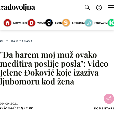
Dnevnik.hr
Vijesti
Sport
Showbizz
Putovanja
Slika nije dostupna
KULTURA & ZABAVA
"Da barem moj muž ovako
Facebook
meditira poslije posla": Video
Jelene Đoković koje izaziva
X
ljubomoru kod žena
WhatsApp
Viber
09-09-2021
Piše
Zadovoljna.hr
KOMENTARI