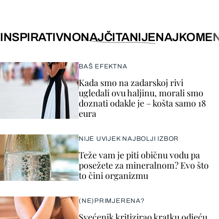
INSPIRATIVNO
NAJČITANIJE
NAJKOMEN
BAŠ EFEKTNA
Kada smo na zadarskoj rivi
ugledali ovu haljinu, morali smo
doznati odakle je – košta samo 18
eura
NIJE UVIJEK NAJBOLJI IZBOR
Teže vam je piti običnu vodu pa
posežete za mineralnom? Evo što
to čini organizmu
(NE)PRIMJERENA?
Svećenik kritizirao kratku odjeću