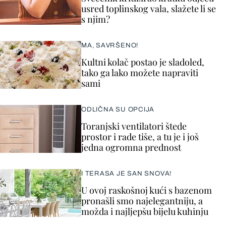
usred toplinskog vala, slažete li se
s njim?
MA, SAVRŠENO!
Kultni kolač postao je sladoled,
tako ga lako možete napraviti
sami
ODLIČNA SU OPCIJA
Toranjski ventilatori štede
prostor i rade tiše, a tu je i još
jedna ogromna prednost
I TERASA JE SAN SNOVA!
U ovoj raskošnoj kući s bazenom
pronašli smo najelegantniju, a
možda i najljepšu bijelu kuhinju