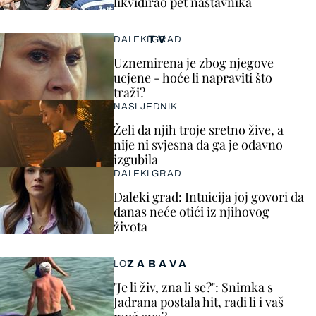
likvidirao pet nastavnika
TV
DALEKI GRAD
Uznemirena je zbog njegove
ucjene - hoće li napraviti što
traži?
NASLJEDNIK
Želi da njih troje sretno žive, a
nije ni svjesna da ga je odavno
izgubila
DALEKI GRAD
Daleki grad: Intuicija joj govori da
danas neće otići iz njihovog
života
ZABAVA
LOL
"Je li živ, zna li se?": Snimka s
Jadrana postala hit, radi li i vaš