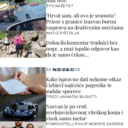
muž ovo?
ŠTO KAŽETE?
"Hrvat sam, ali ovo je sramota":
Prizor s granice izazvao burnu
raspravu na društvenim mrežama
KAO IZ PIŠTOLJA
Dobacila komentar trudnici bez
noge, a muž ispalio odgovor kao
da je samo čekao…
NOVAC
ZA POSLODAVCE
Kako ispravno dati nekome otkaz
i izbjeći najčešće pogreške te
sudske sporove
TREĆI UNIKATNI BUGATTI
Nazvan je po vrsti
srednjovjekovnog viteškog konja i
visok samo metar
POKROVITELJ PHILIP MORRIS ZAGREB