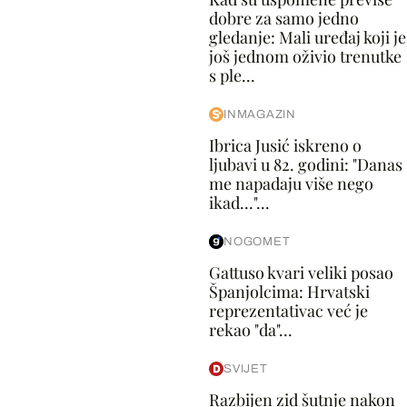
dobre za samo jedno
gledanje: Mali uređaj koji je
još jednom oživio trenutke
s ple...
INMAGAZIN
Ibrica Jusić iskreno o
ljubavi u 82. godini: "Danas
me napadaju više nego
ikad..."...
NOGOMET
Gattuso kvari veliki posao
Španjolcima: Hrvatski
reprezentativac već je
rekao "da"...
SVIJET
Razbijen zid šutnje nakon