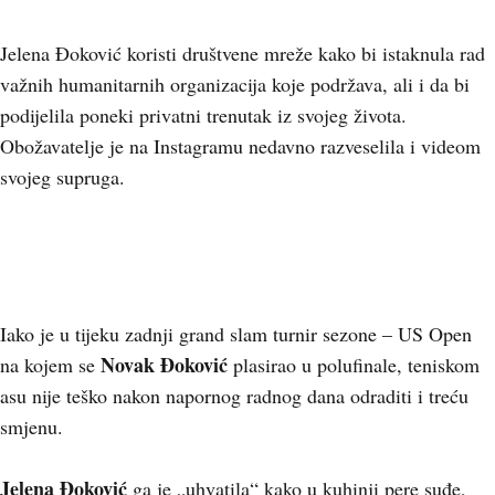
Jelena Đoković koristi društvene mreže kako bi istaknula rad
važnih humanitarnih organizacija koje podržava, ali i da bi
podijelila poneki privatni trenutak iz svojeg života.
Obožavatelje je na Instagramu nedavno razveselila i videom
svojeg supruga.
Iako je u tijeku zadnji grand slam turnir sezone – US Open
Novak Đoković
na kojem se
plasirao u polufinale, teniskom
asu nije teško nakon napornog radnog dana odraditi i treću
smjenu.
Jelena Đoković
ga je „uhvatila“ kako u kuhinji pere suđe,