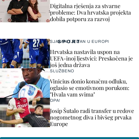
Digitalna rješenja za stvarne
probleme: Dva hrvatska projekta
dobila potporu za razvoj
SPORT
SJAJAN TJEDAN U EUROPI
Hrvatska nastavila uspon na
UEFA-inoj ljestvici: Preskočena je
još jedna država
SLUŽBENO
Vinicius donio konačnu odluku,
oglasio se emotivnom porukom:
"Hvala vam svima"
OPA!
Josip Šutalo radi transfer u redove
nogometnog diva i bivšeg prvaka
Europe