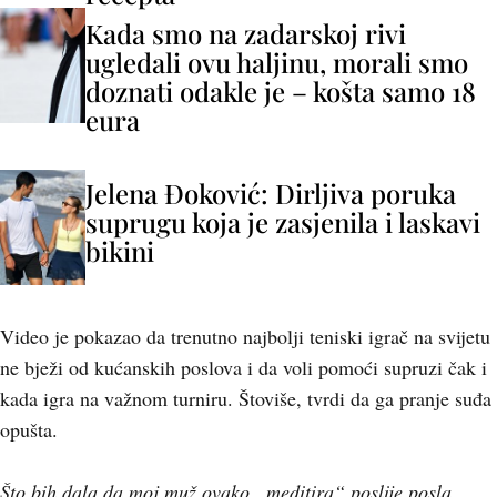
Kada smo na zadarskoj rivi
ugledali ovu haljinu, morali smo
doznati odakle je – košta samo 18
eura
Jelena Đoković: Dirljiva poruka
suprugu koja je zasjenila i laskavi
bikini
Video je pokazao da trenutno najbolji teniski igrač na svijetu
ne bježi od kućanskih poslova i da voli pomoći supruzi čak i
kada igra na važnom turniru. Štoviše, tvrdi da ga pranje suđa
opušta.
Što bih dala da moj muž ovako „meditira“ poslije posla,