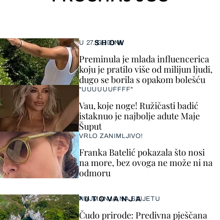
SHOW
U 27. GODINI
Preminula je mlada influencerica
koju je pratilo više od milijun ljudi,
dugo se borila s opakom bolešću
"UUUUUUFFFF"
Vau, koje noge! Ružičasti badić
istaknuo je najbolje adute Maje
Šuput
VRLO ZANIMLJIVO!
Franka Batelić pokazala što nosi
na more, bez ovoga ne može ni na
odmoru
PUTOVANJA
NAJMANJA NA SVIJETU
Čudo prirode: Predivna pješčana