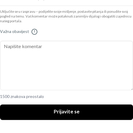
Uključite se u raspravu – podijelite svoje mišljenje, postavite pitanja ili ponudite svoj
pogled na temu. Vaš komentar može potaknuti zanimljiv dijalog i obogatiti zajednicu
našeg portala.
Važna obavijest
!
1500 znakova preostalo
Prijavite se