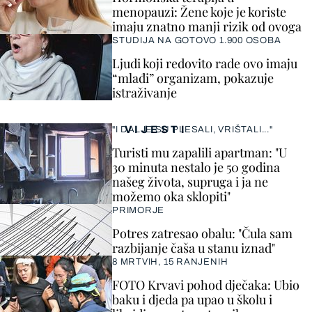
menopauzi: Žene koje je koriste
imaju znatno manji rizik od ovoga
STUDIJA NA GOTOVO 1.900 OSOBA
Ljudi koji redovito rade ovo imaju
“mlađi” organizam, pokazuje
istraživanje
VIJESTI
"I DALJE SU PLESALI, VRIŠTALI..."
Turisti mu zapalili apartman: "U
30 minuta nestalo je 50 godina
našeg života, supruga i ja ne
možemo oka sklopiti"
PRIMORJE
Potres zatresao obalu: "Čula sam
razbijanje čaša u stanu iznad"
8 MRTVIH, 15 RANJENIH
FOTO Krvavi pohod dječaka: Ubio
baku i djeda pa upao u školu i