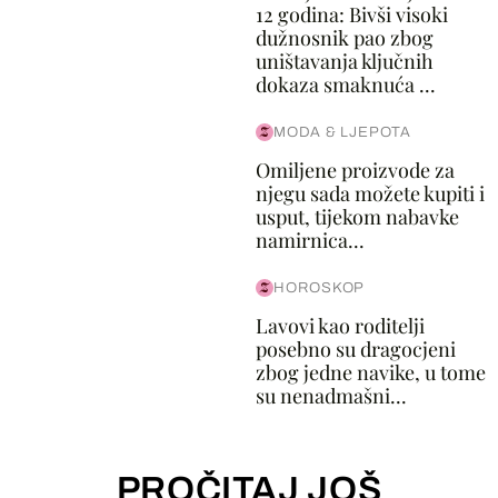
12 godina: Bivši visoki
dužnosnik pao zbog
uništavanja ključnih
dokaza smaknuća ...
MODA & LJEPOTA
Omiljene proizvode za
njegu sada možete kupiti i
usput, tijekom nabavke
namirnica...
HOROSKOP
Lavovi kao roditelji
posebno su dragocjeni
zbog jedne navike, u tome
su nenadmašni...
PROČITAJ JOŠ