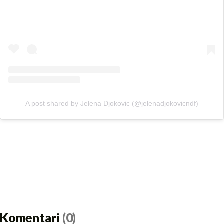
A post shared by Jelena Djokovic (@jelenadjokovicndf)
Komentari
(0)