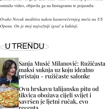
snimila video, objavila ga na Instagramu te pojasnila:
Ovako Novak meditira nakon kasnovečernjeg meča na US
Openu. On je moj najvažniji igrač u kuhinji.
U TRENDU
Sanja Musić Milanović: Ružičasta
maksi suknja uz koju idealno
pristaju - ružičaste salonke
Ovu hrskavu talijansku pitu od
tikvica obožava cijeli svijet i
savršen je ljetni ručak, evo
recepta