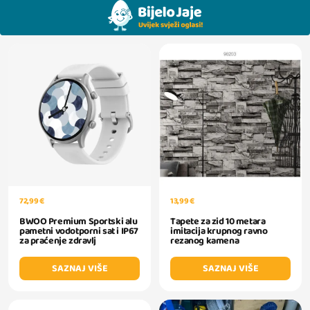
72,99 €
13,99 €
BWOO Premium Sportski alu
Tapete za zid 10 metara
pametni vodotporni sat i IP67
imitacija krupnog ravno
za praćenje zdravlj
rezanog kamena
SAZNAJ VIŠE
SAZNAJ VIŠE