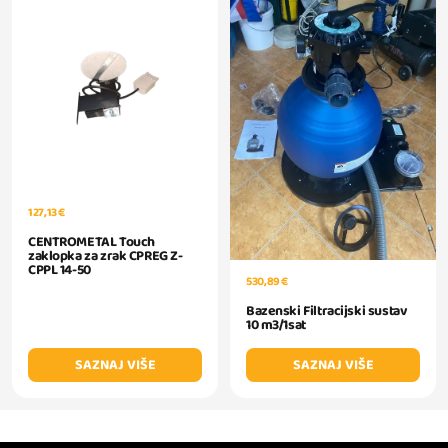
127,13 €
CENTROMETAL Touch
zaklopka za zrak CPREG Z-
CPPL 14-50
530,89 €
Bazenski Filtracijski sustav
10 m3/1sat
SAZNAJ VIŠE
SAZNAJ VIŠE