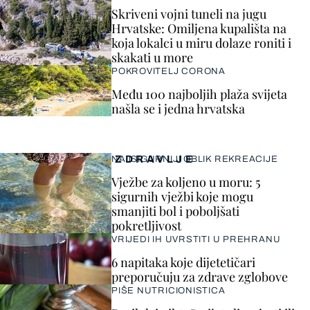
Skriveni vojni tuneli na jugu
Hrvatske: Omiljena kupališta na
koja lokalci u miru dolaze roniti i
skakati u more
POKROVITELJ CORONA
Među 100 najboljih plaža svijeta
našla se i jedna hrvatska
ZDRAVLJE
NAJSIGURNIJI OBLIK REKREACIJE
Vježbe za koljeno u moru: 5
sigurnih vježbi koje mogu
smanjiti bol i poboljšati
pokretljivost
VRIJEDI IH UVRSTITI U PREHRANU
6 napitaka koje dijetetičari
preporučuju za zdrave zglobove
PIŠE NUTRICIONISTICA