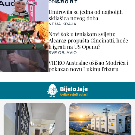
SPORT
ODLAZI
Umirovila se jedna od najboljih
skijašica novog doba
NEMA KRAJA
Novi šok u teniskom svijetu:
Alcaraz propušta Cincinatti, hoće
li igrati na US Openu?
SVE OBJAVIO
VIDEO Australac ošišao Modrića i
pokazao novu Lukinu frizuru