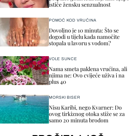
ističe žensku senzualnost
POMOĆ KOD VRUĆINA
Dovoljno je 10 minuta: Što se
dogodi u tijelu kada namočite
stopala u lavoru s vodom?
VOLE SUNCE
Nama smeta paklena vrućina, ali
njima ne: Ovo cvijeće uživa i na
plus 40
MORSKI BISER
Nisu Karibi, nego Kvarner: Do
ovog tirkiznog otoka stiže se za
samo 20 minuta brodom