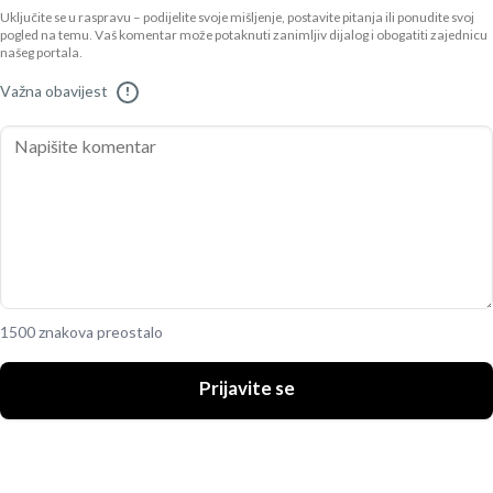
Uključite se u raspravu – podijelite svoje mišljenje, postavite pitanja ili ponudite svoj
pogled na temu. Vaš komentar može potaknuti zanimljiv dijalog i obogatiti zajednicu
našeg portala.
Važna obavijest
!
1500 znakova preostalo
Prijavite se