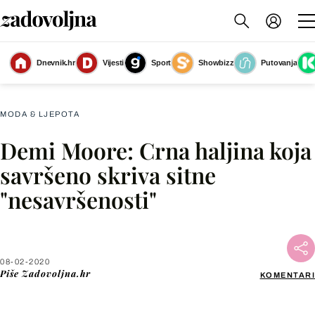
Dnevnik.hr
Vijesti
Sport
Showbizz
Putovanja
Slika nije dostupna
MODA & LJEPOTA
Demi Moore: Crna haljina koja
Facebook
savršeno skriva sitne
"nesavršenosti"
X
WhatsApp
08-02-2020
Piše
Zadovoljna.hr
KOMENTARI
Viber