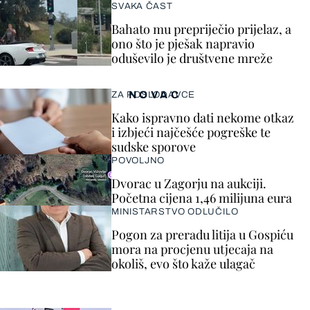
SVAKA ČAST
Bahato mu prepriječio prijelaz, a
ono što je pješak napravio
oduševilo je društvene mreže
NOVAC
ZA POSLODAVCE
Kako ispravno dati nekome otkaz
i izbjeći najčešće pogreške te
sudske sporove
POVOLJNO
Dvorac u Zagorju na aukciji.
Početna cijena 1,46 milijuna eura
MINISTARSTVO ODLUČILO
Pogon za preradu litija u Gospiću
mora na procjenu utjecaja na
okoliš, evo što kaže ulagač