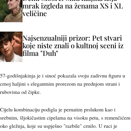
mrak izgleda na ženama XS i XL
veličine
Najsenzualniji prizor: Pet stvari
koje niste znali o kultnoj sceni iz
filma "Duh"
57-godišnjakinja je i sinoć pokazala svoju zadivnu figuru u
crnoj haljini s elegantnim prorezom na prednjom strani i
rubovima od čipke.
Cijelu kombinaciju podigla je pernatim prslukom kao i
srebnim, šljokičastim cipelama na visoku petu, s remenčićem
oko gležnja, koje su uspješno "razbile" crnilo. U ruci je