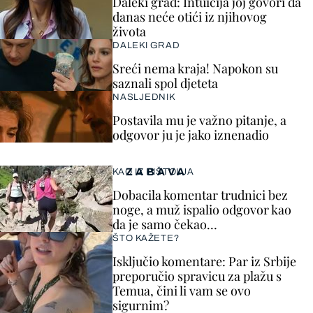
Daleki grad: Intuicija joj govori da
danas neće otići iz njihovog
života
DALEKI GRAD
Sreći nema kraja! Napokon su
saznali spol djeteta
NASLJEDNIK
Postavila mu je važno pitanje, a
odgovor ju je jako iznenadio
ZABAVA
KAO IZ PIŠTOLJA
Dobacila komentar trudnici bez
noge, a muž ispalio odgovor kao
da je samo čekao…
ŠTO KAŽETE?
Isključio komentare: Par iz Srbije
preporučio spravicu za plažu s
Temua, čini li vam se ovo
sigurnim?