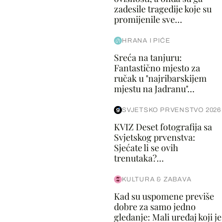
zadesile tragedije koje su
promijenile sve...
HRANA I PIĆE
Sreća na tanjuru:
Fantastično mjesto za
ručak u "najribarskijem
mjestu na Jadranu"...
SVJETSKO PRVENSTVO 2026
KVIZ Deset fotografija sa
Svjetskog prvenstva:
Sjećate li se ovih
trenutaka?...
KULTURA & ZABAVA
Kad su uspomene previše
dobre za samo jedno
gledanje: Mali uređaj koji je