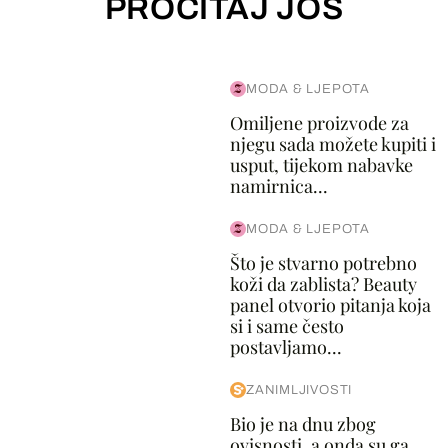
PROČITAJ JOŠ
MODA & LJEPOTA
Omiljene proizvode za
njegu sada možete kupiti i
usput, tijekom nabavke
namirnica...
MODA & LJEPOTA
Što je stvarno potrebno
koži da zablista? Beauty
panel otvorio pitanja koja
si i same često
postavljamo...
ZANIMLJIVOSTI
Bio je na dnu zbog
ovisnosti, a onda su ga