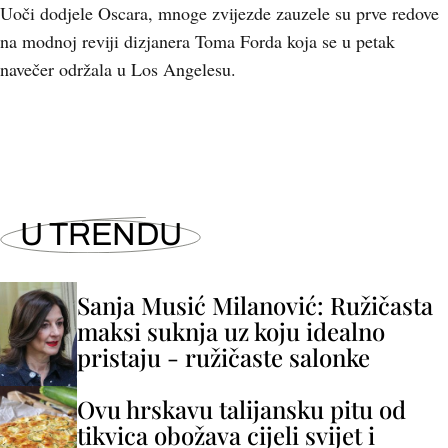
Uoči dodjele Oscara, mnoge zvijezde zauzele su prve redove
na modnoj reviji dizjanera Toma Forda koja se u petak
navečer održala u Los Angelesu.
U TRENDU
Sanja Musić Milanović: Ružičasta
maksi suknja uz koju idealno
pristaju - ružičaste salonke
Ovu hrskavu talijansku pitu od
tikvica obožava cijeli svijet i