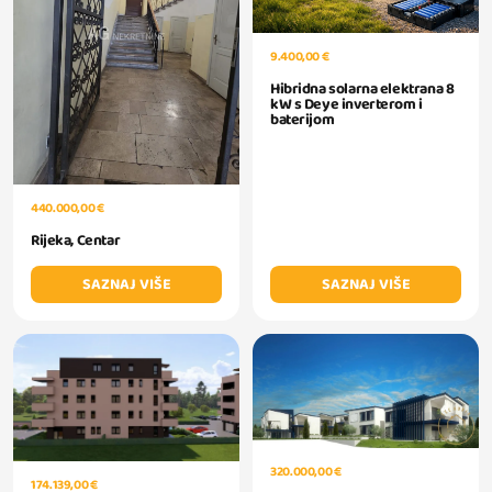
9.400,00 €
Hibridna solarna elektrana 8
kW s Deye inverterom i
baterijom
440.000,00 €
Rijeka, Centar
SAZNAJ VIŠE
SAZNAJ VIŠE
320.000,00 €
174.139,00 €