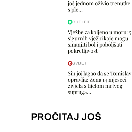
još jednom oživio trenutke
s ple...
BUDI FIT
Vježbe za koljeno u moru: 5
sigurnih vježbi koje mogu
smanjiti bol i poboljšati
pokretljivost
SVIJET
Sin joj lagao da se Tomislav
opravlja: Žena 14 mjeseci
živjela s tijelom mrtvog
supruga...
PROČITAJ JOŠ