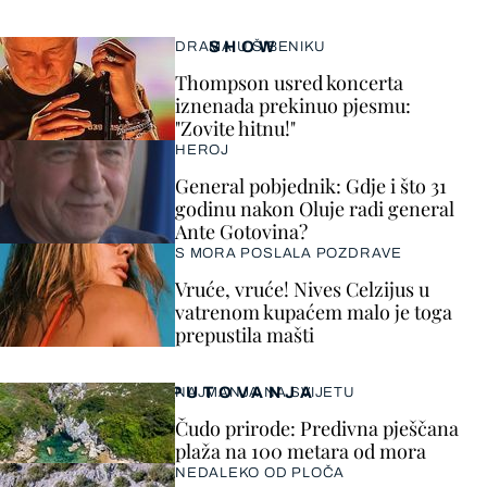
SHOW
DRAMA U ŠIBENIKU
Thompson usred koncerta
iznenada prekinuo pjesmu:
"Zovite hitnu!"
HEROJ
General pobjednik: Gdje i što 31
godinu nakon Oluje radi general
Ante Gotovina?
S MORA POSLALA POZDRAVE
Vruće, vruće! Nives Celzijus u
vatrenom kupaćem malo je toga
prepustila mašti
PUTOVANJA
NAJMANJA NA SVIJETU
Čudo prirode: Predivna pješčana
plaža na 100 metara od mora
NEDALEKO OD PLOČA