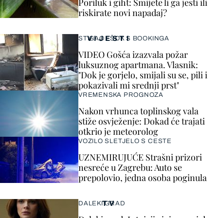
Poriluk i giht: Smijete li ga jesti ili
riskirate novi napadaj?
VIJESTI
STIGAO I ŠOK S BOOKINGA
VIDEO Gošća izazvala požar
luksuznog apartmana. Vlasnik:
"Dok je gorjelo, smijali su se, pili i
pokazivali mi srednji prst"
VREMENSKA PROGNOZA
Nakon vrhunca toplinskog vala
stiže osvježenje: Dokad će trajati
otkrio je meteorolog
VOZILO SLETJELO S CESTE
UZNEMIRUJUĆE Strašni prizori
nesreće u Zagrebu: Auto se
prepolovio, jedna osoba poginula
TV
DALEKI GRAD