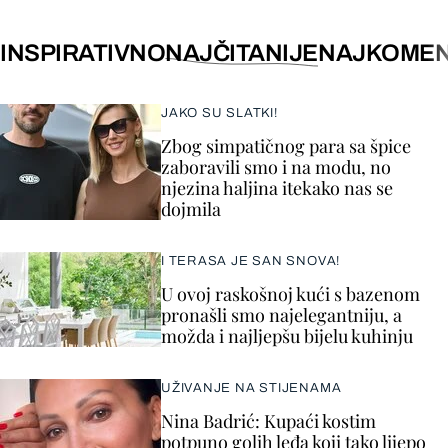
INSPIRATIVNO
NAJČITANIJE
NAJKOMEN
JAKO SU SLATKI!
Zbog simpatičnog para sa špice
zaboravili smo i na modu, no
njezina haljina itekako nas se
dojmila
I TERASA JE SAN SNOVA!
U ovoj raskošnoj kući s bazenom
pronašli smo najelegantniju, a
možda i najljepšu bijelu kuhinju
UŽIVANJE NA STIJENAMA
Nina Badrić: Kupaći kostim
potpuno golih leđa koji tako lijepo