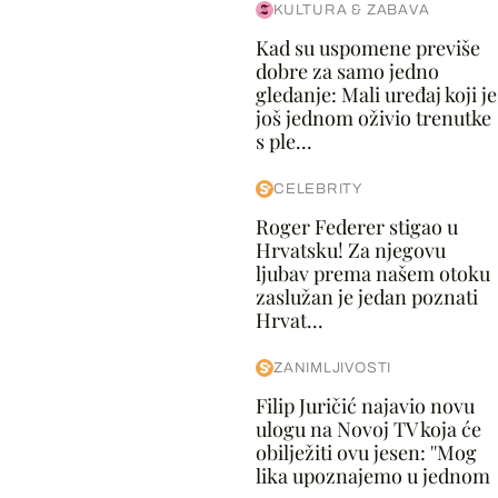
KULTURA & ZABAVA
Kad su uspomene previše
dobre za samo jedno
gledanje: Mali uređaj koji je
još jednom oživio trenutke
s ple...
CELEBRITY
Roger Federer stigao u
Hrvatsku! Za njegovu
ljubav prema našem otoku
zaslužan je jedan poznati
Hrvat...
ZANIMLJIVOSTI
Filip Juričić najavio novu
ulogu na Novoj TV koja će
obilježiti ovu jesen: ''Mog
lika upoznajemo u jednom