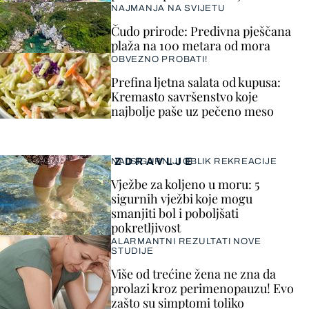
NAJMANJA NA SVIJETU
Čudo prirode: Predivna pješčana
plaža na 100 metara od mora
OBVEZNO PROBATI!
Prefina ljetna salata od kupusa:
Kremasto savršenstvo koje
najbolje paše uz pečeno meso
ZDRAVLJE
NAJSIGURNIJI OBLIK REKREACIJE
Vježbe za koljeno u moru: 5
sigurnih vježbi koje mogu
smanjiti bol i poboljšati
pokretljivost
ALARMANTNI REZULTATI NOVE
STUDIJE
Više od trećine žena ne zna da
prolazi kroz perimenopauzu! Evo
zašto su simptomi toliko