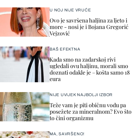
U NOJ NIJE VRUĆE
Ovo je savršena haljina za ljeto i
more - nosi je i Bojana Gregorić
Vejzović
BAŠ EFEKTNA
Kada smo na zadarskoj rivi
ugledali ovu haljinu, morali smo
doznati odakle je – košta samo 18
eura
NIJE UVIJEK NAJBOLJI IZBOR
Teže vam je piti običnu vodu pa
posežete za mineralnom? Evo što
to čini organizmu
MA, SAVRŠENO!