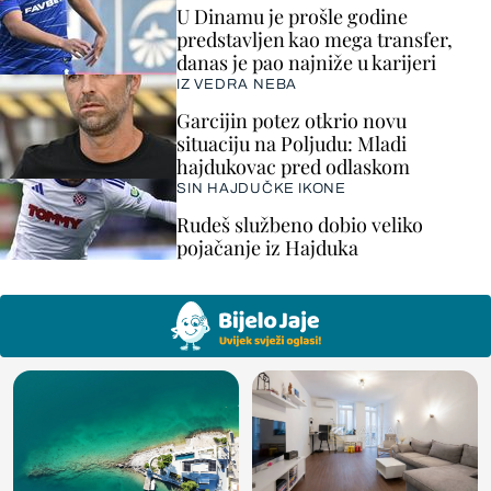
U Dinamu je prošle godine
predstavljen kao mega transfer,
danas je pao najniže u karijeri
IZ VEDRA NEBA
Garcijin potez otkrio novu
situaciju na Poljudu: Mladi
hajdukovac pred odlaskom
SIN HAJDUČKE IKONE
Rudeš službeno dobio veliko
pojačanje iz Hajduka