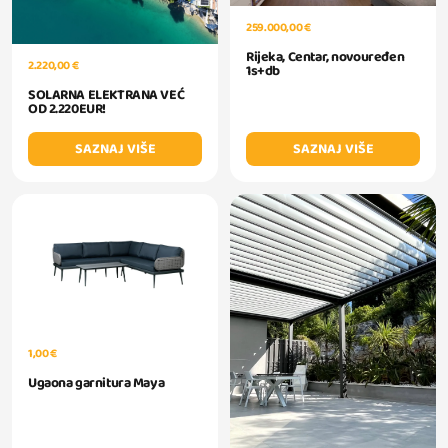
259.000,00 €
Rijeka, Centar, novouređen
2.220,00 €
1s+db
SOLARNA ELEKTRANA VEĆ
OD 2.220EUR!
SAZNAJ VIŠE
SAZNAJ VIŠE
1,00 €
Ugaona garnitura Maya