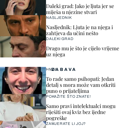
Daleki grad: Jako je ljuta jer se
miješa u njezine stvari
NASLJEDNIK
Nasljednik: Ljuta je na njega i
zahtjeva da učini nešto
DALEKI GRAD
Drago mu je što je cijelo vrijeme
uz njega
ZABAVA
HMM…
To rade samo psihopati: Jedan
detalj s mora može vam otkriti
puno o prijateljima
POKAŽITE ŠTO ZNATE!
Samo pravi intelektualci mogu
riješiti ovaj kviz bez ijedne
pogreške
ZAMJERATE LI JOJ?