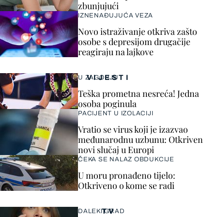
zbunjujući
IZNENAĐUJUĆA VEZA
Novo istraživanje otkriva zašto
osobe s depresijom drugačije
reagiraju na lajkove
VIJESTI
U ZAGORJU
Teška prometna nesreća! Jedna
osoba poginula
PACIJENT U IZOLACIJI
Vratio se virus koji je izazvao
međunarodnu uzbunu: Otkriven
novi slučaj u Europi
ČEKA SE NALAZ OBDUKCIJE
U moru pronađeno tijelo:
Otkriveno o kome se radi
TV
DALEKI GRAD