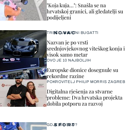
"Koja kuja…": Snašla se na
hrvatskoj granici, ali gledatelji su
podijeljeni
NOVAC
TREĆI UNIKATNI BUGATTI
Nazvan je po vrsti
srednjovjekovnog viteškog konja i
visok samo metar
OVO JE 10 NAJBOLJIH
Europske dionice dosegnule su
rekordne razine
POKROVITELJ PHILIP MORRIS ZAGREB
Digitalna rješenja za stvarne
probleme: Dva hrvatska projekta
dobila potporu za razvoj
SPORT
GDJE ĆE SAD?