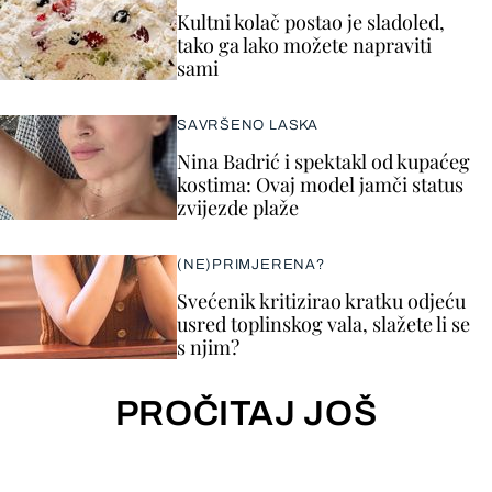
Kultni kolač postao je sladoled,
tako ga lako možete napraviti
sami
SAVRŠENO LASKA
Nina Badrić i spektakl od kupaćeg
kostima: Ovaj model jamči status
zvijezde plaže
(NE)PRIMJERENA?
Svećenik kritizirao kratku odjeću
usred toplinskog vala, slažete li se
s njim?
PROČITAJ JOŠ