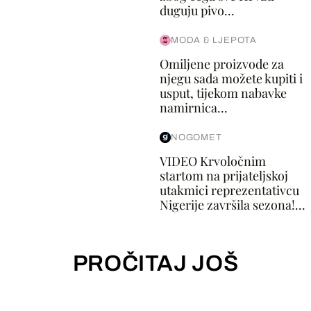
duguju pivo...
MODA & LJEPOTA
Omiljene proizvode za
njegu sada možete kupiti i
usput, tijekom nabavke
namirnica...
NOGOMET
VIDEO Krvoločnim
startom na prijateljskoj
utakmici reprezentativcu
Nigerije završila sezona!...
PROČITAJ JOŠ