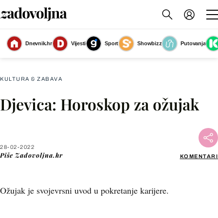
Dnevnik.hr
Vijesti
Sport
Showbizz
Putovanja
Djevica
(Foto: Zadovoljna.hr)
KULTURA & ZABAVA
Djevica: Horoskop za ožujak
Facebook
X
28-02-2022
Piše
Zadovoljna.hr
KOMENTARI
WhatsApp
Ožujak je svojevrsni uvod u pokretanje karijere.
Viber