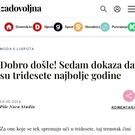
Dnevnik.hr
Vijesti
Sport
Showbizz
Putovanja
Usporite prve znakove starenja
(Foto: Vichy)
MODA & LJEPOTA
Dobro došle! Sedam dokaza da
Facebook
su tridesete najbolje godine
X
13-02-2019
WhatsApp
Piše
Nova Studio
KOMENTARI
Viber
Za one koje se tek spremaju ući u tridesete, taj trenutak čini