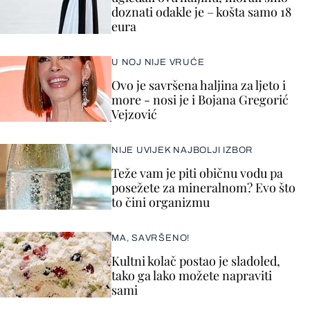
doznati odakle je – košta samo 18
eura
U NOJ NIJE VRUĆE
Ovo je savršena haljina za ljeto i
more - nosi je i Bojana Gregorić
Vejzović
NIJE UVIJEK NAJBOLJI IZBOR
Teže vam je piti običnu vodu pa
posežete za mineralnom? Evo što
to čini organizmu
MA, SAVRŠENO!
Kultni kolač postao je sladoled,
tako ga lako možete napraviti
sami