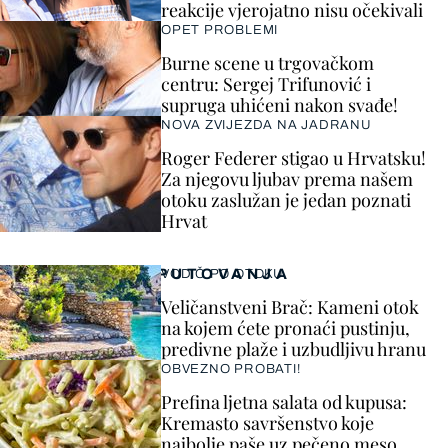
reakcije vjerojatno nisu očekivali
OPET PROBLEMI
Burne scene u trgovačkom
centru: Sergej Trifunović i
supruga uhićeni nakon svađe!
NOVA ZVIJEZDA NA JADRANU
Roger Federer stigao u Hrvatsku!
Za njegovu ljubav prema našem
otoku zaslužan je jedan poznati
Hrvat
PUTOVANJA
VODIČ PO OTOKU
Veličanstveni Brač: Kameni otok
na kojem ćete pronaći pustinju,
predivne plaže i uzbudljivu hranu
OBVEZNO PROBATI!
Prefina ljetna salata od kupusa:
Kremasto savršenstvo koje
najbolje paše uz pečeno meso