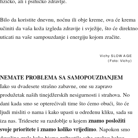
fizičko, ali i psihičko zdravlje.
Bilo da koristite dnevnu, noćnu ili obje kreme, ova će krema
učiniti da vaša koža izgleda zdravije i svježije, što će direktno
uticati na vaše sampouzdanje i energiju kojom zračite.
Vichy SLOW AGE
(Foto: Vichy)
NEMATE PROBLEMA SA SAMOPOUZDANJEM
Iako su dvadesete strašno zabavne, one su zapravo
produžetak naših tinejdžerskih nesigurnosti i strahova. No
dani kada smo se opterećivali time što ćemo obući, što će
ljudi misliti o nama i kako upasti u određenu kliku, sada su
znamo posložiti
iza nas. Tridesete su razdoblje u kojem
svoje prioritete i znamo koliko vrijedimo
. Napokon smo
dovoljno zrele kako bismo prihvatile sebe onakve kakve