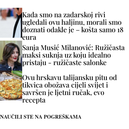
Kada smo na zadarskoj rivi
ugledali ovu haljinu, morali smo
doznati odakle je – košta samo 18
eura
Sanja Musić Milanović: Ružičasta
maksi suknja uz koju idealno
pristaju - ružičaste salonke
Ovu hrskavu talijansku pitu od
tikvica obožava cijeli svijet i
savršen je ljetni ručak, evo
recepta
NAUČILI STE NA POGREŠKAMA