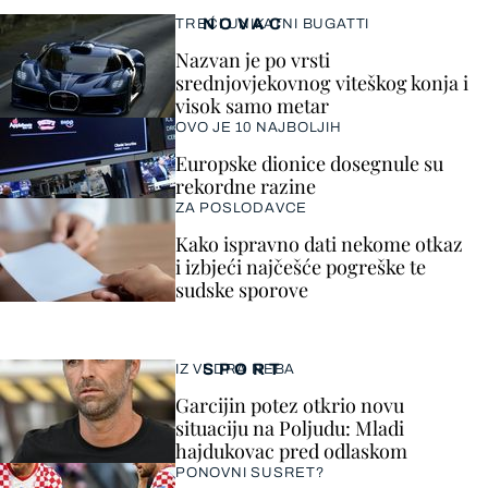
NOVAC
TREĆI UNIKATNI BUGATTI
Nazvan je po vrsti
srednjovjekovnog viteškog konja i
visok samo metar
OVO JE 10 NAJBOLJIH
Europske dionice dosegnule su
rekordne razine
ZA POSLODAVCE
Kako ispravno dati nekome otkaz
i izbjeći najčešće pogreške te
sudske sporove
SPORT
IZ VEDRA NEBA
Garcijin potez otkrio novu
situaciju na Poljudu: Mladi
hajdukovac pred odlaskom
PONOVNI SUSRET?