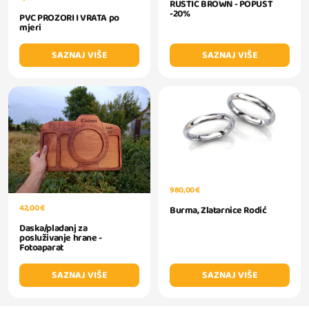
RUSTIC BROWN - POPUST
-20%
PVC PROZORI I VRATA po
mjeri
SAZNAJ VIŠE
SAZNAJ VIŠE
980,00 €
42,00 €
Burma, Zlatarnice Rodić
Daska/pladanj za
posluživanje hrane -
Fotoaparat
SAZNAJ VIŠE
SAZNAJ VIŠE