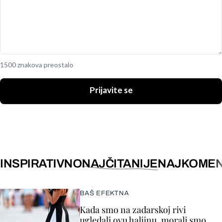
1500 znakova preostalo
Prijavite se
INSPIRATIVNO
NAJČITANIJE
NAJKOMEN
BAŠ EFEKTNA
Kada smo na zadarskoj rivi
ugledali ovu haljinu, morali smo