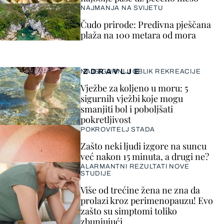
NAJMANJA NA SVIJETU
Čudo prirode: Predivna pješčana
plaža na 100 metara od mora
ZDRAVLJE
NAJSIGURNIJI OBLIK REKREACIJE
Vježbe za koljeno u moru: 5
sigurnih vježbi koje mogu
smanjiti bol i poboljšati
pokretljivost
POKROVITELJ STADA
Zašto neki ljudi izgore na suncu
već nakon 15 minuta, a drugi ne?
ALARMANTNI REZULTATI NOVE
STUDIJE
Više od trećine žena ne zna da
prolazi kroz perimenopauzu! Evo
zašto su simptomi toliko
zbunjujući