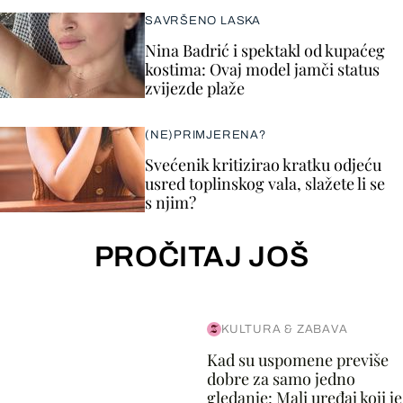
SAVRŠENO LASKA
Nina Badrić i spektakl od kupaćeg
kostima: Ovaj model jamči status
zvijezde plaže
(NE)PRIMJERENA?
Svećenik kritizirao kratku odjeću
usred toplinskog vala, slažete li se
s njim?
PROČITAJ JOŠ
KULTURA & ZABAVA
Kad su uspomene previše
dobre za samo jedno
gledanje: Mali uređaj koji je