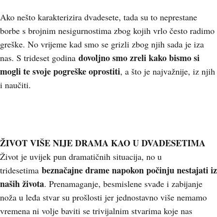
Ako nešto karakterizira dvadesete, tada su to neprestane
borbe s brojnim nesigurnostima zbog kojih vrlo često radimo
greške. No vrijeme kad smo se grizli zbog njih sada je iza
dovoljno smo zreli kako bismo si
nas. S trideset godina
mogli te svoje pogreške oprostiti
, a što je najvažnije, iz njih
i naučiti.
ŽIVOT VIŠE NIJE DRAMA KAO U DVADESETIMA
Život je uvijek pun dramatičnih situacija, no u
b
eznačajne drame napokon počinju nestajati iz
tridesetima
naših života
. Prenamaganje, besmislene svađe i zabijanje
noža u leđa stvar su prošlosti jer jednostavno više nemamo
vremena ni volje baviti se trivijalnim stvarima koje nas