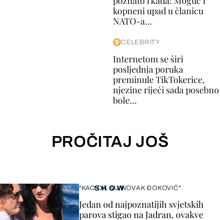
poznato i kada! Moguć i
kopneni upad u članicu
NATO-a...
CELEBRITY
Internetom se širi
posljednja poruka
preminule TikTokerice,
njezine riječi sada posebno
bole...
PROČITAJ JOŠ
SHOW
"KAO DA SU NOVAK ĐOKOVIĆ"
Jedan od najpoznatijih svjetskih
parova stigao na Jadran, ovakve