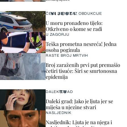
VIJESTI
ČEKA SE NALAZ OBDUKCIJE
U moru pronađeno tijelo:
Otkriveno o kome se radi
U ZAGORJU
Teška prometna nesreća! Jedna
osoba poginula
RASTE BROJ MRTVIH
Broj zaraženih prvi put premašio
četiri tisuće: Širi se smrtonosna
epidemija
TV
DALEKI GRAD
Daleki grad: Jako je ljuta jer se
miješa u njezine stvari
NASLJEDNIK
Nasljednik: Ljuta je na njega i