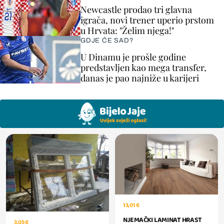
Newcastle prodao tri glavna
igrača, novi trener uperio prstom
u Hrvata: "Želim njega!"
GDJE ĆE SAD?
U Dinamu je prošle godine
predstavljen kao mega transfer,
danas je pao najniže u karijeri
13,01 €
NJEMAČKI LAMINAT HRAST
3,05 €