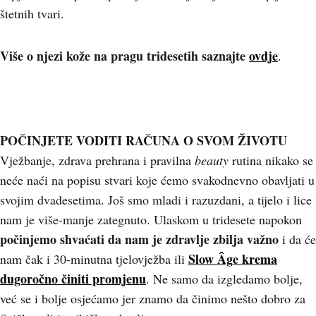
štetnih tvari.
Više o njezi kože na pragu tridesetih saznajte
ovdje
.
POČINJETE VODITI RAČUNA O SVOM ŽIVOTU
Vježbanje, zdrava prehrana i pravilna
beauty
rutina nikako se
neće naći na popisu stvari koje ćemo svakodnevno obavljati u
svojim dvadesetima. Još smo mladi i razuzdani, a tijelo i lice
nam je više-manje zategnuto. Ulaskom u tridesete napokon
počinjemo shvaćati da nam je zdravlje zbilja važno
i da će
Slow Âge krema
nam čak i 30-minutna tjelovježba ili
dugoročno činiti promjenu
. Ne samo da izgledamo bolje,
već se i bolje osjećamo jer znamo da činimo nešto dobro za