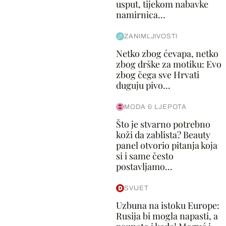
usput, tijekom nabavke
namirnica...
ZANIMLJIVOSTI
Netko zbog ćevapa, netko
zbog drške za motiku: Evo
zbog čega sve Hrvati
duguju pivo...
MODA & LJEPOTA
Što je stvarno potrebno
koži da zablista? Beauty
panel otvorio pitanja koja
si i same često
postavljamo...
SVIJET
Uzbuna na istoku Europe:
Rusija bi mogla napasti, a