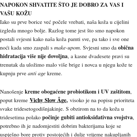
NAPOKON SHVATITE ŠTO JE DOBRO ZA VAS I
VAŠU KOŽU
Iako su prve borice već počele vrebati, naša koža u cijelini
izgleda mnogo bolje. Razlog tome jest što smo napokon
postali svjesni kako naša koža pamti sve, pa tako i sve one
obična
noći kada smo zaspali s
make-upom
. Svjesni smo da
hidratacija više nije dovoljna
, a kasne dvadesete pravi su
trenutak da uložimo malo više brige i novca u njegu kože te
kupnju prve
anti age
kreme.
kreme obogaćene probiotikom i UV zaštitom
Nanošenje
,
Vichy Slow Âge
,
poput kreme
visoko je na popisu prioriteta
svake tridesetogodišnjakinje. S obzirom na to da koža u
počinje gubiti antioksidativna svojstva
tridesetima polako
,
potrebno ih je nadomjestiti dobrim bakterijama koje se
uspješno bore protiv postojećih i dulje vrijeme nakupljanih