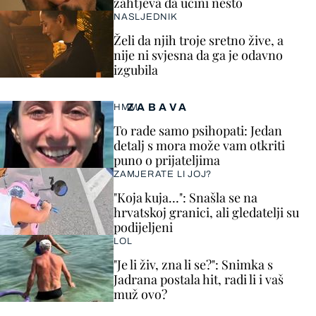
zahtjeva da učini nešto
NASLJEDNIK
Želi da njih troje sretno žive, a
nije ni svjesna da ga je odavno
izgubila
ZABAVA
HMM…
To rade samo psihopati: Jedan
detalj s mora može vam otkriti
puno o prijateljima
ZAMJERATE LI JOJ?
"Koja kuja…": Snašla se na
hrvatskoj granici, ali gledatelji su
podijeljeni
LOL
"Je li živ, zna li se?": Snimka s
Jadrana postala hit, radi li i vaš
muž ovo?