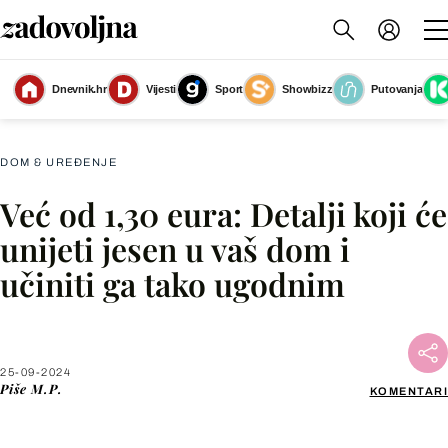
Dnevnik.hr
Vijesti
Sport
Showbizz
Putovanja
Mnogi vole ukrasiti dom jesenskim detaljima
(Foto: Shutterstock)
DOM & UREĐENJE
Već od 1,30 eura: Detalji koji će
Facebook
unijeti jesen u vaš dom i
učiniti ga tako ugodnim
X
WhatsApp
25-09-2024
Piše
M.P.
KOMENTARI
Viber