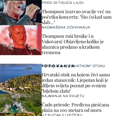
PRED 20 TISUĆA LJUDI
Thompson izazvao ovacije već na
početku koncerta: "Što ću kad sam
slab..."
NADMAŠENA OČEKIVANJA
Thompson ruši brojke i u
Vukovaru! Objavljeno koliko je
ulaznica prodano u kratkom
vremenu
PUTOVANJA
UŽIVANJE NA "PRIVATNOM" OTOKU
Hrvatski otok na kojem živi samo
jedan stanovnik: Ljepotan koji je
diljem svijeta poznat po svojem
"bijelom zlatu"
NAJMANJA NA SVIJETU
Čudo prirode: Predivna pješčana
plaža na 100 metara od mora
UZ RUČAK ILI VEČERU