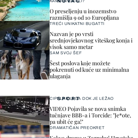
NOVAC
KAMO BI OTIŠLI?
O preseljenju u inozemstvo
razmišlja 9 od 10 Europljana
TREĆI UNIKATNI BUGATTI
Nazvan je po vrsti
srednjovjekovnog viteškog konja i
visok samo metar
SAM SVOJ ŠEF
Šest poslova koje možete
pokrenuti od kuće uz minimalna
ulaganja
SPORT
CIPELARILI GA DOK JE LEŽAO
VIDEO Pojavila se nova snimka
tučnjave BBB-a i Torcide: "Je*ote,
pa ubit će ga!"
DRAMATIČAN PREOKRET
Kakva drama u Zagrebu! Hrvatska