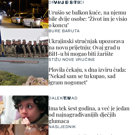
VIJESTI
DRAMA U RIJECI
Urušio se balkon kuće, na njemu
bile dvije osobe: "Život im je visio
o koncu"
BURE BARUTA
Ukrajinski stručnjak upozorava
na novu prijetnju: Ovaj grad u
BiH-u bi mogao biti žarište
STIŽU NOVE VRUĆINE
Plovila čekaju, s dna izviru čuda:
"Nekad sam se tu kupao, sad
igram nogomet"
TV
DALEKI GRAD
Ima tek šest godina, a već je jedan
od najnagrađivanijih dječjih
glumaca
NASLJEDNIK