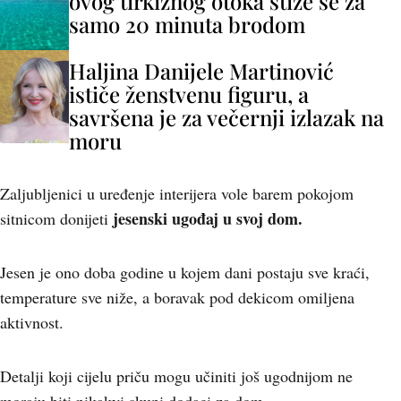
ovog tirkiznog otoka stiže se za
samo 20 minuta brodom
Haljina Danijele Martinović
ističe ženstvenu figuru, a
savršena je za večernji izlazak na
moru
Zaljubljenici u uređenje interijera vole barem pokojom
jesenski ugođaj u svoj dom.
sitnicom donijeti
Jesen je ono doba godine u kojem dani postaju sve kraći,
temperature sve niže, a boravak pod dekicom omiljena
aktivnost.
Detalji koji cijelu priču mogu učiniti još ugodnijom ne