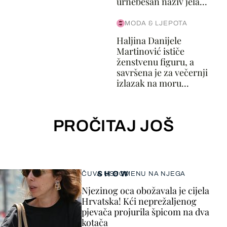
urnebesan naziv jela...
MODA & LJEPOTA
Haljina Danijele
Martinović ističe
ženstvenu figuru, a
savršena je za večernji
izlazak na moru...
PROČITAJ JOŠ
SHOW
ČUVA USPOMENU NA NJEGA
Njezinog oca obožavala je cijela
Hrvatska! Kći neprežaljenog
pjevača projurila špicom na dva
kotača