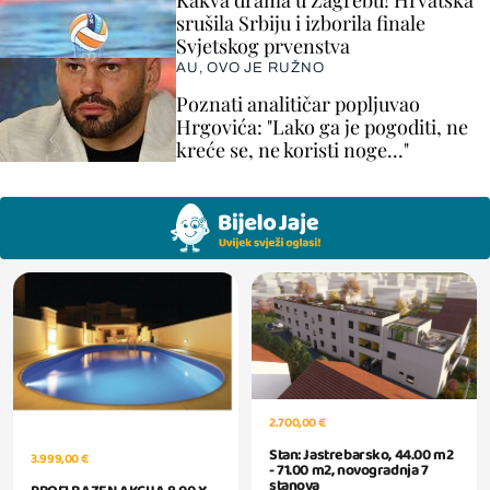
srušila Srbiju i izborila finale
Svjetskog prvenstva
AU, OVO JE RUŽNO
Poznati analitičar popljuvao
Hrgovića: "Lako ga je pogoditi, ne
kreće se, ne koristi noge..."
2.700,00 €
Stan: Jastrebarsko, 44.00 m2
3.999,00 €
- 71.00 m2, novogradnja 7
stanova