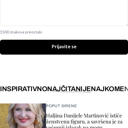
1500 znakova preostalo
Prijavite se
INSPIRATIVNO
NAJČITANIJE
NAJKOMEN
POPUT SIRENE
Haljina Danijele Martinović ističe
ženstvenu figuru, a savršena je za
večernji izlazak na moru