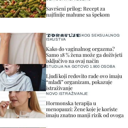
Savršeni prilog: Recept za
najfinije mahune sa špekom
ZDRAVLJE
"VRHUNAC" ŽENSKOG SEKSUALNOG
ISKUSTVA
Kako do vaginalnog orgazma?
Samo 18 % žena može ga doživjeti
isključivo na ovaj način
STUDIJA NA GOTOVO 1.900 OSOBA
Ljudi koji redovito rade ovo imaju
“mlađi” organizam, pokazuje
istraživanje
NOVO ISTRAŽIVANJE
Hormonska terapija u
menopauzi: Žene koje je koriste
imaju znatno manji rizik od ovoga