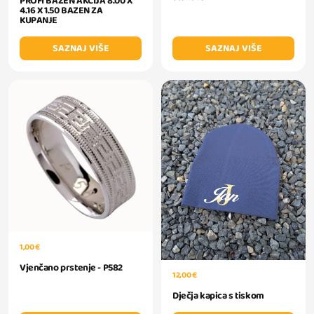
PROFI BAZEN AKCIJA 8.00 X
4.16 X 1.50 BAZEN ZA
KUPANJE
SAZNAJ VIŠE
SAZNAJ VIŠE
1,00 €
Vjenčano prstenje - P582
12,00 €
Dječja kapica s tiskom