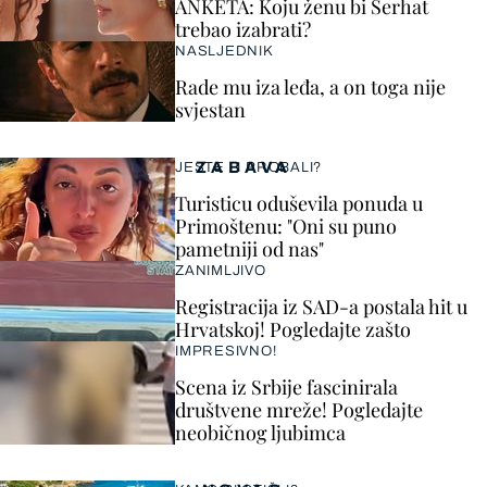
ANKETA: Koju ženu bi Serhat
trebao izabrati?
NASLJEDNIK
Rade mu iza leđa, a on toga nije
svjestan
ZABAVA
JESTE LI PROBALI?
Turisticu oduševila ponuda u
Primoštenu: "Oni su puno
pametniji od nas"
ZANIMLJIVO
Registracija iz SAD-a postala hit u
Hrvatskoj! Pogledajte zašto
IMPRESIVNO!
Scena iz Srbije fascinirala
društvene mreže! Pogledajte
neobičnog ljubimca