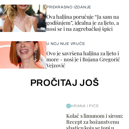
PREKRASNO IZDANJE
Ova haljina poručuje “Ja sam na
godišnjem”, idealna je za ljeto, a
nosi se i na zagrebačkoj špici
U NOJ NIJE VRUĆE
Ovo je savršena haljina za ljeto i
more - nosi je i Bojana Gregorić
Vejzović
PROČITAJ JOŠ
HRANA I PIĆE
Kolač s limunom i sirom:
Recept za božanstvenu
slasticu koja se topi u