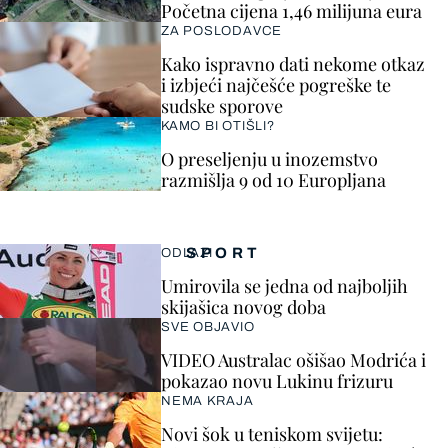
Početna cijena 1,46 milijuna eura
ZA POSLODAVCE
Kako ispravno dati nekome otkaz
i izbjeći najčešće pogreške te
sudske sporove
KAMO BI OTIŠLI?
O preseljenju u inozemstvo
razmišlja 9 od 10 Europljana
SPORT
ODLAZI
Umirovila se jedna od najboljih
skijašica novog doba
SVE OBJAVIO
VIDEO Australac ošišao Modrića i
pokazao novu Lukinu frizuru
NEMA KRAJA
Novi šok u teniskom svijetu: