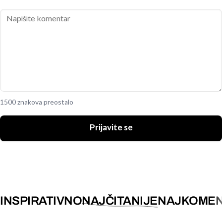
1500 znakova preostalo
Prijavite se
INSPIRATIVNO
NAJČITANIJE
NAJKOMEN