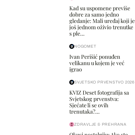
Kad su uspomene previše
dobre za samo jedno
gledanje: Mali uređaj koji je
još jednom oživio trenutke
s ple...
NOGOMET
Ivan Perišić ponuđen
velikanu u kojem je već
igrao
SVJETSKO PRVENSTVO 2026
KVIZ Deset fotografija sa
Svjetskog prvenstva:
Sjećate li se ovih
trenutaka?...
ZDRAVLJE & PREHRANA
Okusi nostalgiju: Ako ste