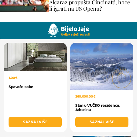
Alcaraz propušta Cincinatti, hoće
li igrati na US Openu?
1,00 €
Spavaće sobe
260.000,00 €
Stan u VUČKO residence,
Jahorina
SAZNAJ VIŠE
SAZNAJ VIŠE