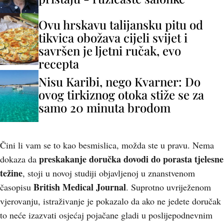
Ovu hrskavu talijansku pitu od
tikvica obožava cijeli svijet i
savršen je ljetni ručak, evo
recepta
Nisu Karibi, nego Kvarner: Do
ovog tirkiznog otoka stiže se za
samo 20 minuta brodom
Čini li vam se to kao besmislica, možda ste u pravu. Nema
preskakanje doručka
dovodi do porasta tjelesne
dokaza da
težine
, stoji u novoj studiji objavljenoj u znanstvenom
British Medical Journal
časopisu
. Suprotno uvriježenom
vjerovanju, istraživanje je pokazalo da ako ne jedete doručak
to neće izazvati osjećaj pojačane gladi u poslijepodnevnim