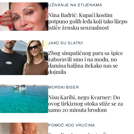
UŽIVANJE NA STIJENAMA
Nina Badrić: Kupaći kostim
potpuno golih leđa koji tako lijepo
ističe žensku senzualnost
JAKO SU SLATKI!
Zbog simpatičnog para sa špice
zaboravili smo i na modu, no
damina haljina itekako nas se
dojmila
MORSKI BISER
Nisu Karibi, nego Kvarner: Do
ovog tirkiznog otoka stiže se za
samo 20 minuta brodom
POMOĆ KOD VRUĆINA