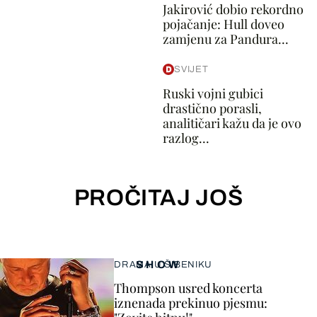
Jakirović dobio rekordno
pojačanje: Hull doveo
zamjenu za Pandura...
SVIJET
Ruski vojni gubici
drastično porasli,
analitičari kažu da je ovo
razlog...
PROČITAJ JOŠ
SHOW
DRAMA U ŠIBENIKU
Thompson usred koncerta
iznenada prekinuo pjesmu: