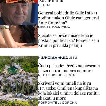
"Zovite hitnu!"
HEROJ
General pobjednik: Gdje i što 31
godinu nakon Oluje radi general
Ante Gotovina?
MEĐU UZVANICIMA
Sjećate se bivše misice koja je
postala političarka? Pojavila se u
Kninu i privukla pažnju
PUTOVANJA
NAJMANJA NA SVIJETU
Čudo prirode: Predivna pješčana
plaža na 100 metara od mora
NEDALEKO OD PLOČA
Skriveni vojni tuneli na jugu
Hrvatske: Omiljena kupališta na
koja lokalci u miru dolaze roniti i
skakati u more
POKROVITELJ CORONA