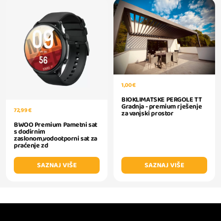
1,00 €
BIOKLIMATSKE PERGOLE TT
Gradnja - premium rješenje
72,99 €
za vanjski prostor
BWOO Premium Pametni sat
s dodirnim
zaslonom,vodootporni sat za
praćenje zd
SAZNAJ VIŠE
SAZNAJ VIŠE