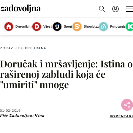
Mnogi smatraju da preskakanje doručka usporava metabolizam
(Foto: Getty
Dnevnik.hr
Vijesti
Sport
Showbizz
Putovanja
Images)
ZDRAVLJE & PREHRANA
Doručak i mršavljenje: Istina o
Facebook
raširenoj zabludi koja će
"umiriti" mnoge
X
WhatsApp
01-02-2019
Piše
Zadovoljna/Hina
KOMENTARI
Viber