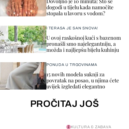
Dovoljno je 10 minuta: Što se
dogodi u tijelu kada namočite
stopala u lavoru s vodom?
I TERASA JE SAN SNOVA!
U ovoj raskošnoj kući s bazenom
pronašli smo najelegantniju, a
možda i najljepšu bijelu kuhinju
PONUDA U TRGOVINAMA
15 novih modela suknji za
povratak na posao, u njima ćete
uvijek izgledati elegantno
PROČITAJ JOŠ
KULTURA & ZABAVA