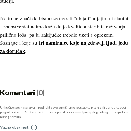
studiji.
No to ne znači da bismo se trebali "ubijati" u jajima i slanini
- znanstvenici naime kažu da je kvaliteta starih istraživanja
prilično loša, pa bi zaključke trebalo uzeti s oprezom.
tri namirnice koje najzdraviji ljudi jedu
Saznajte i koje su
za doručak
.
Komentari
(0)
Uključite se u raspravu – podijelite svoje mišljenje, postavite pitanja ili ponudite svoj
pogled na temu. Vaš komentar može potaknuti zanimljiv dijalog i obogatiti zajednicu
našeg portala.
Važna obavijest
!