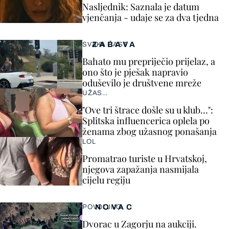
Nasljednik: Saznala je datum
vjenčanja - udaje se za dva tjedna
ZABAVA
SVAKA ČAST
Bahato mu prepriječio prijelaz, a
ono što je pješak napravio
oduševilo je društvene mreže
UŽAS…
"Ove tri štrace došle su u klub…":
Splitska influencerica oplela po
ženama zbog užasnog ponašanja
LOL
Promatrao turiste u Hrvatskoj,
njegova zapažanja nasmijala
cijelu regiju
NOVAC
POVOLJNO
Dvorac u Zagorju na aukciji.