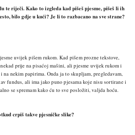
 te riječi. Kako to izgleda kad pišeš pjesme, pišeš li ih
sto, bilo gdje u kući? Je li to razbacano na sve strane?
 Pjesme uvijek pišem rukom. Kad pišem prozne tekstove,
nekad prije na pisaćoj mašini, ali pjesme uvijek rukom i
 i na nekim papirima. Onda ja to skupljam, pregledavam,
av fundus, ali ima jako puno pjesama koje nisu sortirane i
talno se spremam kako ću to sve posložiti, valjda hoću.
otkud crpiš takve pjesničke slike?