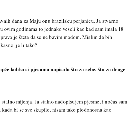
avnih dana za Maju onu brazilsku perjanicu. Ja stvarno
i u ovim godinama to jednako veseli kao kad sam imala 18
apravo je šteta da se ne bavim modom. Mislim da bih
 kasno, je li tako?
uopće koliko si pjesama napisala što za sebe, što za druge
o stalno mijenja. Ja stalno nadopisujem pjesme, i noćas sam
ću kada bi se sve skupilo, nisam tako plodonosna kao