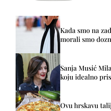
Kada smo na zada
morali smo dozna
Sanja Musić Mila
koju idealno pris
Ovu hrskavu tali