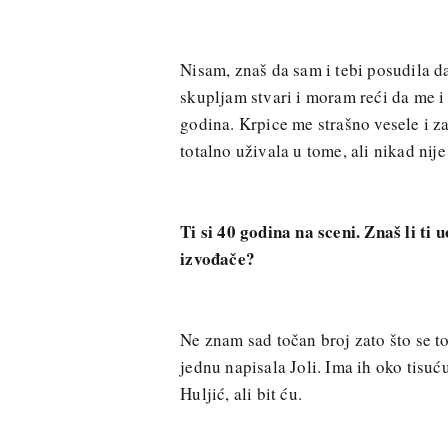
Nisam, znaš da sam i tebi posudila d
skupljam stvari i moram reći da me 
godina. Krpice me strašno vesele i z
totalno uživala u tome, ali nikad nije
Ti si 40 godina na sceni. Znaš li ti 
izvođače?
Ne znam sad točan broj zato što se t
jednu napisala Joli. Ima ih oko tisu
Huljić, ali bit ću.