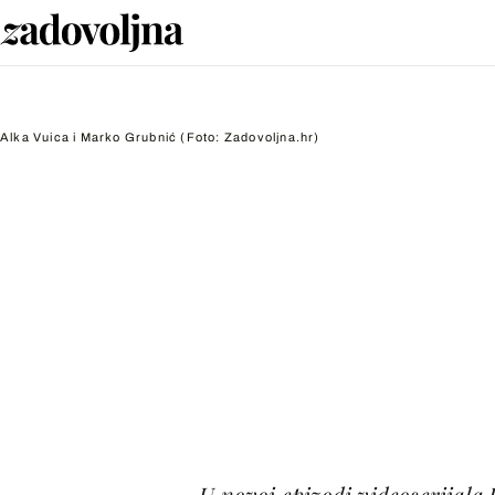
Alka Vuica i Marko Grubnić
(Foto: Zadovoljna.hr)
U novoj epizodi videoserijala 