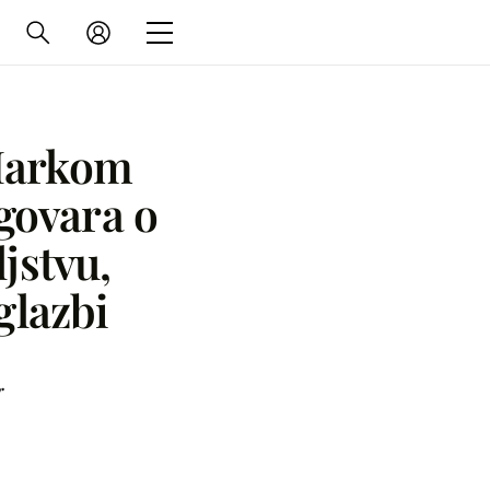
 Markom
govara o
ljstvu,
glazbi
r