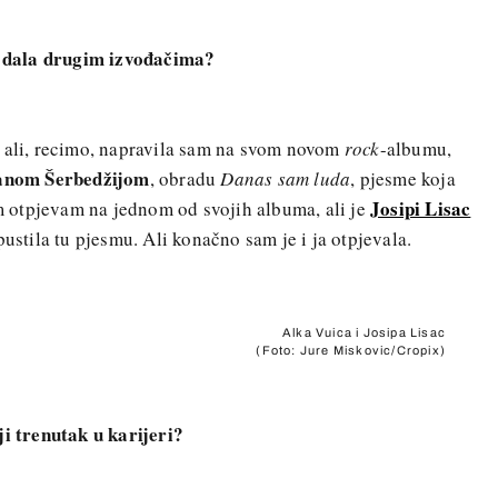
me dala drugim izvođačima?
, ali, recimo, napravila sam na svom novom
rock
-albumu,
anom Šerbedžijom
, obradu
Danas sam luda
, pjesme koja
Josipi Lisac
nom otpjevam na jednom od svojih albuma, ali je
pustila tu pjesmu. Ali konačno sam je i ja otpjevala.
Alka Vuica i Josipa Lisac
(Foto: Jure Miskovic/Cropix)
ji trenutak u karijeri?