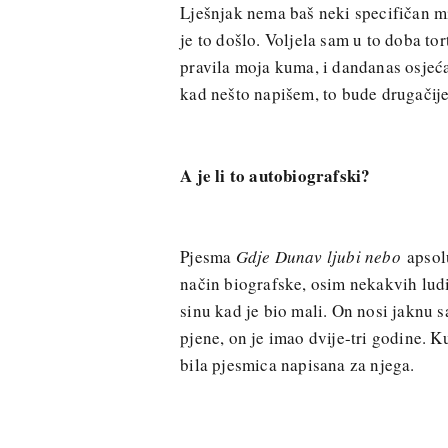
Lješnjak nema baš neki specifičan mi
je to došlo. Voljela sam u to doba to
pravila moja kuma, i dandanas osjećam
kad nešto napišem, to bude drugačije
A je li to autobiografski?
Pjesma
Gdje Dunav ljubi nebo
apsolu
način biografske, osim nekakvih lud
sinu kad je bio mali. On nosi jaknu s
pjene, on je imao dvije-tri godine. K
bila pjesmica napisana za njega.