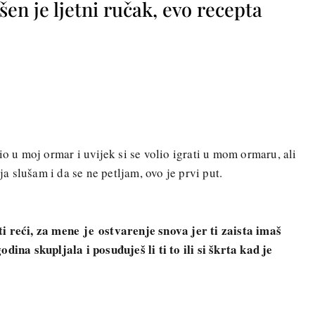
vršen je ljetni ručak, evo recepta
io u moj ormar i uvijek si se volio igrati u mom ormaru, ali
 ja slušam i da se ne petljam, ovo je prvi put.
ti reći, za mene
je
ostvarenje snova jer ti zaista imaš
dina skupljala i posuđuješ li ti to ili si škrta kad je