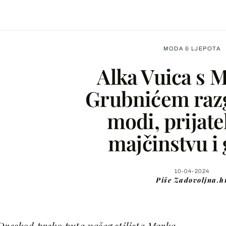
MODA & LJEPOTA
Alka Vuica s
Grubnićem raz
modi, prijate
Facebook
majčinstvu i 
X
10-04-2024
Piše
Zadovoljna.h
WhatsApp
Viber
Dreskod preko puta našeg stilista Marka