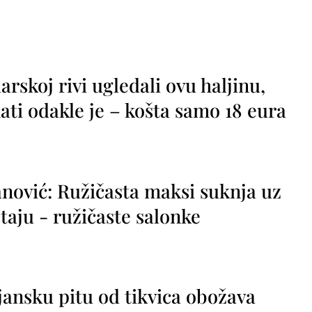
rskoj rivi ugledali ovu haljinu,
ti odakle je – košta samo 18 eura
nović: Ružičasta maksi suknja uz
taju - ružičaste salonke
jansku pitu od tikvica obožava