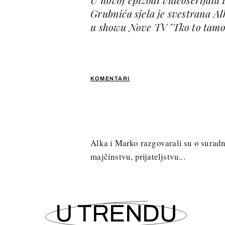
Grubnića sjela je svestrana Al
u showu Nove TV "Tko to tamo 
KOMENTARI
Alka i Marko razgovarali su o sura
majčinstvu, prijateljstvu...
U TRENDU