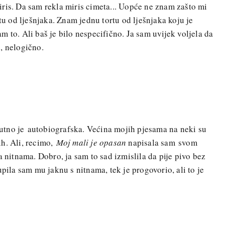
ris. Da sam rekla miris cimeta... Uopće ne znam zašto mi
rtu od lješnjaka. Znam jednu tortu od lješnjaka koju je
 to. Ali baš je bilo nespecifično. Ja sam uvijek voljela da
, nelogično.
tno je autobiografska. Većina mojih pjesama na neki su
ih. Ali, recimo,
Moj mali je opasan
napisala sam svom
a nitnama. Dobro, ja sam to sad izmislila da pije pivo bez
upila sam mu jaknu s nitnama, tek je progovorio, ali to je