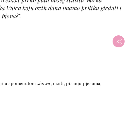
ka Vuica koju ovih dana imamo priliku gledati i
pjeva?".
dnji u spomenutom
showu
, modi, pisanju pjesama,