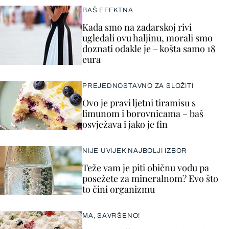
BAŠ EFEKTNA
Kada smo na zadarskoj rivi
ugledali ovu haljinu, morali smo
doznati odakle je – košta samo 18
eura
PREJEDNOSTAVNO ZA SLOŽITI
Ovo je pravi ljetni tiramisu s
limunom i borovnicama – baš
osvježava i jako je fin
NIJE UVIJEK NAJBOLJI IZBOR
Teže vam je piti običnu vodu pa
posežete za mineralnom? Evo što
to čini organizmu
MA, SAVRŠENO!