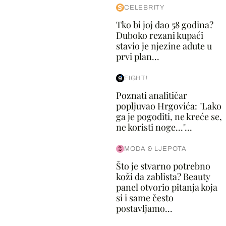
CELEBRITY
Tko bi joj dao 58 godina?
Duboko rezani kupaći
stavio je njezine adute u
prvi plan...
FIGHT!
Poznati analitičar
popljuvao Hrgovića: "Lako
ga je pogoditi, ne kreće se,
ne koristi noge..."...
MODA & LJEPOTA
Što je stvarno potrebno
koži da zablista? Beauty
panel otvorio pitanja koja
si i same često
postavljamo...