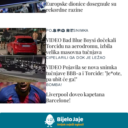
Europske dionice dosegnule su
rekordne razine
SPORT
POJAVILA SE SNIMKA
VIDEO Bad Blue Boysi dočekali
Torcidu na aerodromu, izbila
velika masovna tučnjava
CIPELARILI GA DOK JE LEŽAO
VIDEO Pojavila se nova snimka
tučnjave BBB-a i Torcide: "Je*ote,
pa ubit će ga!"
BOMBA!
Liverpool doveo kapetana
Barcelone!