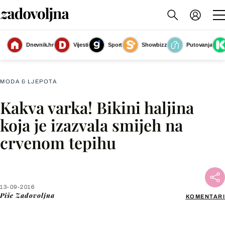
Dnevnik.hr
Vijesti
Sport
Showbizz
Putovanja
Slika nije dostupna
MODA & LJEPOTA
Kakva varka! Bikini haljina
Facebook
koja je izazvala smijeh na
crvenom tepihu
X
WhatsApp
13-09-2016
Piše
Zadovoljna
KOMENTARI
Viber