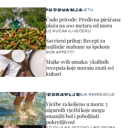
PUTOVANJA
NAJMANJA NA SVIJETU
Čudo prirode: Predivna pješčana
plaža na 100 metara od mora
UZ RUČAK ILI VEČERU
Savršeni prilog: Recept za
najfinije mahune sa špekom
BON APPETIT!
Majke svih umaka: 5 kultnih
recepata koje moraju znati svi
kuhari
ZDRAVLJE
NAJSIGURNIJI OBLIK REKREACIJE
Vježbe za koljeno u moru: 5
sigurnih vježbi koje mogu
smanjiti bol i poboljšati
pokretljivost
STUDIJA NA GOTOVO 1.900 OSOBA