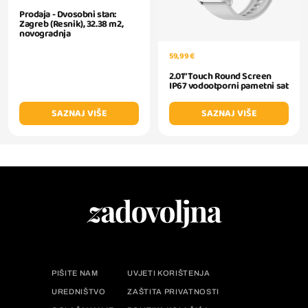
Prodaja - Dvosobni stan:
Zagreb (Resnik), 32.38 m2,
novogradnja
59,99 €
2.01" Touch Round Screen
IP67 vodootporni pametni sat
SAZNAJ VIŠE
SAZNAJ VIŠE
PIŠITE NAM
UVJETI KORIŠTENJA
UREDNIŠTVO
ZAŠTITA PRIVATNOSTI