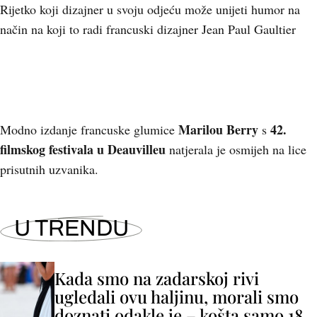
Rijetko koji dizajner u svoju odjeću može unijeti humor na
način na koji to radi francuski dizajner Jean Paul Gaultier
Marilou Berry
42.
Modno izdanje francuske glumice
s
filmskog festivala u Deauvilleu
natjerala je osmijeh na lice
prisutnih uzvanika.
U TRENDU
Kada smo na zadarskoj rivi
ugledali ovu haljinu, morali smo
doznati odakle je – košta samo 18