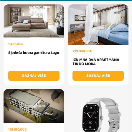
1.405,80 €
799.900,00 €
Sjedeća kutna garnitura Lago
IZNIMNA DVA APARTMANA
TIK DO MORA
SAZNAJ VIŠE
SAZNAJ VIŠE
129.520,00 €