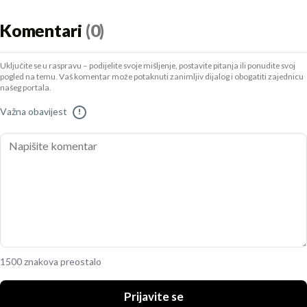
Komentari
(0)
Uključite se u raspravu – podijelite svoje mišljenje, postavite pitanja ili ponudite svoj
pogled na temu. Vaš komentar može potaknuti zanimljiv dijalog i obogatiti zajednicu
našeg portala.
Važna obavijest
!
1500 znakova preostalo
Prijavite se