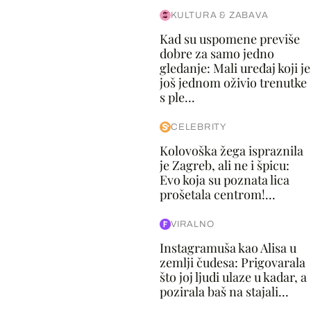
KULTURA & ZABAVA
Kad su uspomene previše
dobre za samo jedno
gledanje: Mali uređaj koji je
još jednom oživio trenutke
s ple...
CELEBRITY
Kolovoška žega ispraznila
je Zagreb, ali ne i špicu:
Evo koja su poznata lica
prošetala centrom!...
VIRALNO
Instagramuša kao Alisa u
zemlji čudesa: Prigovarala
što joj ljudi ulaze u kadar, a
pozirala baš na stajali...