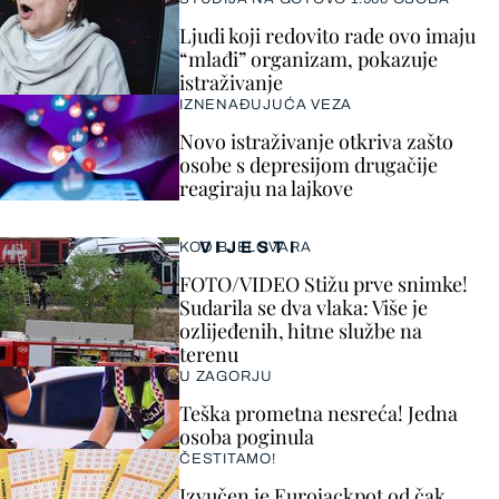
Ljudi koji redovito rade ovo imaju
“mlađi” organizam, pokazuje
istraživanje
IZNENAĐUJUĆA VEZA
Novo istraživanje otkriva zašto
osobe s depresijom drugačije
reagiraju na lajkove
VIJESTI
KOD BJELOVARA
FOTO/VIDEO Stižu prve snimke!
Sudarila se dva vlaka: Više je
ozlijeđenih, hitne službe na
terenu
U ZAGORJU
Teška prometna nesreća! Jedna
osoba poginula
ČESTITAMO!
Izvučen je Eurojackpot od čak