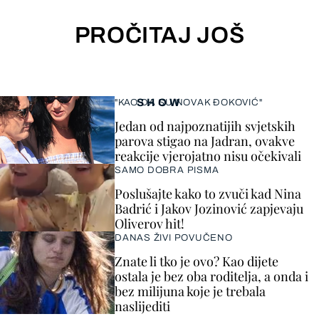
PROČITAJ JOŠ
SHOW
"KAO DA SU NOVAK ĐOKOVIĆ"
Jedan od najpoznatijih svjetskih
parova stigao na Jadran, ovakve
reakcije vjerojatno nisu očekivali
SAMO DOBRA PISMA
Poslušajte kako to zvuči kad Nina
Badrić i Jakov Jozinović zapjevaju
Oliverov hit!
DANAS ŽIVI POVUČENO
Znate li tko je ovo? Kao dijete
ostala je bez oba roditelja, a onda i
bez milijuna koje je trebala
naslijediti