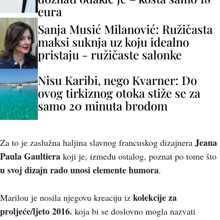
eura
Sanja Musić Milanović: Ružičasta
maksi suknja uz koju idealno
pristaju - ružičaste salonke
Nisu Karibi, nego Kvarner: Do
ovog tirkiznog otoka stiže se za
samo 20 minuta brodom
Jeana
Za to je zaslužna haljina slavnog francuskog dizajnera
Paula Gaultiera
koji je, između ostalog, poznat po tome što
u svoj dizajn rado unosi elemente humora
.
kolekcije za
Marilou je nosila njegovu kreaciju iz
proljeće/ljeto 2016.
koja bi se doslovno mogla nazvati