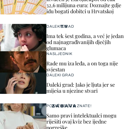
32,6 milijuna eura: Doznajte gdje
idu bogati dobitci u Hrvatskoj
TV
DALEKI GRAD
Ima tek šest godina, a već je jedan
od najnagrađivanijih dječjih
glumaca
NASLJEDNIK
Rade mu iza leđa, a on toga nije
svjestan
DALEKI GRAD
Daleki grad: Jako je ljuta jer se
miješa u njezine stvari
ZABAVA
POKAŽITE ŠTO ZNATE!
Samo pravi intelektualci mogu
riješiti ovaj kviz bez ijedne
pogreške