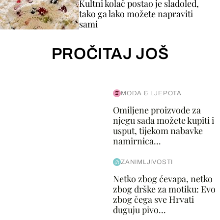
Kultni kolač postao je sladoled,
tako ga lako možete napraviti
sami
PROČITAJ JOŠ
MODA & LJEPOTA
Omiljene proizvode za
njegu sada možete kupiti i
usput, tijekom nabavke
namirnica...
ZANIMLJIVOSTI
Netko zbog ćevapa, netko
zbog drške za motiku: Evo
zbog čega sve Hrvati
duguju pivo...