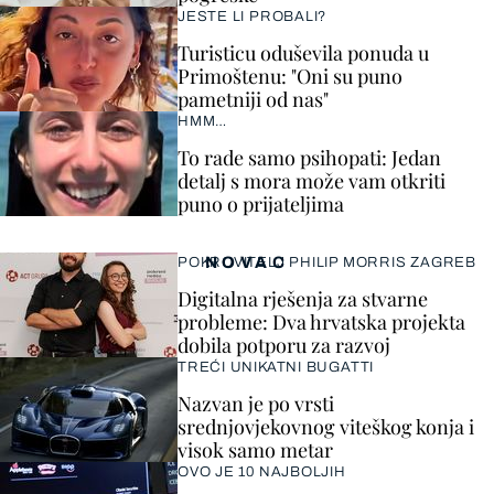
JESTE LI PROBALI?
Turisticu oduševila ponuda u
Primoštenu: "Oni su puno
pametniji od nas"
HMM…
To rade samo psihopati: Jedan
detalj s mora može vam otkriti
puno o prijateljima
NOVAC
POKROVITELJ PHILIP MORRIS ZAGREB
Digitalna rješenja za stvarne
probleme: Dva hrvatska projekta
dobila potporu za razvoj
TREĆI UNIKATNI BUGATTI
Nazvan je po vrsti
srednjovjekovnog viteškog konja i
visok samo metar
OVO JE 10 NAJBOLJIH