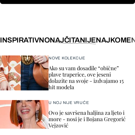
INSPIRATIVNO
NAJČITANIJE
NAJKOMEN
NOVE KOLEKCIJE
Ako su vam dosadile “obične”
plave traperice, ove jeseni
dolazite na svoje - izdvajamo 15
hit modela
U NOJ NIJE VRUĆE
Ovo je savršena haljina za ljeto i
more - nosi je i Bojana Gregorić
Vejzović