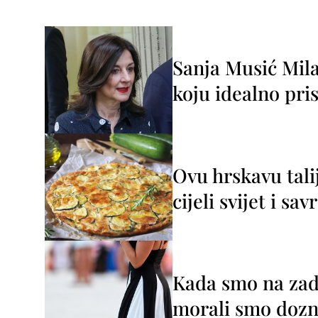
Sanja Musić Mila
koju idealno pris
Ovu hrskavu tali
cijeli svijet i sa
Kada smo na zada
morali smo dozna