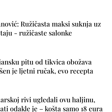
nović: Ružičasta maksi suknja uz
taju - ružičaste salonke
jansku pitu od tikvica obožava
vršen je ljetni ručak, evo recepta
rskoj rivi ugledali ovu haljinu,
ti odakle je – košta samo 18 eura