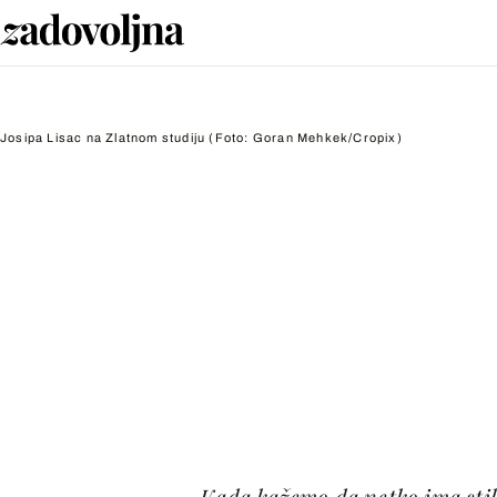
Josipa Lisac na Zlatnom studiju
(Foto: Goran Mehkek/Cropix)
Kada kažemo da netko ima stila