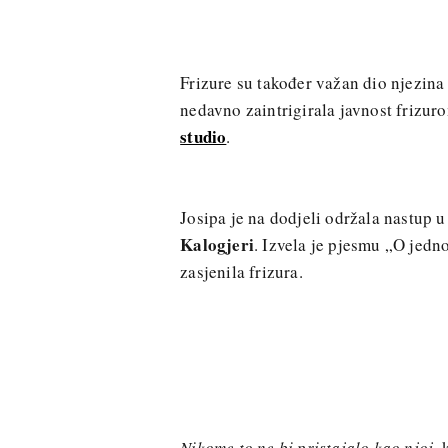
Frizure su također važan dio njezina s
nedavno zaintrigirala javnost frizur
studio
.
Josipa je na dodjeli održala nastup 
Kalogjeri
. Izvela je pjesmu „O jedn
zasjenila frizura.
Nikome to ne bi pristajalo kao njoj,
k