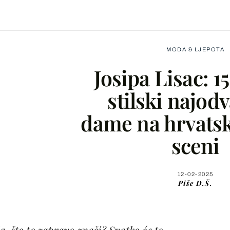
MODA & LJEPOTA
Josipa Lisac: 15
stilski najod
dame na hrvatsk
Facebook
sceni
X
12-02-2025
Piše
D.Š.
WhatsApp
Viber
, što to zapravo znači? Svatko će to