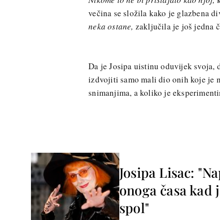
večina se složila kako je glazbena d
neka ostane,
zaključila je još jedna č
Da je Josipa uistinu oduvijek svoja, 
izdvojiti samo mali dio onih koje je
snimanjima, a koliko je eksperimentir
Josipa Lisac: "N
onoga časa kad je
spol"