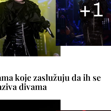
+
1
ma koje zaslužuju da ih se
aziva divama