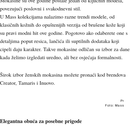
Mokasine su ove godine postale jedan od ključnih modela,
povezujući poslovni i svakodnevni stil.
U Mass kolekcijama nalazimo razne trendi modele, od
klasičnih kožnih do opuštenijih verzija od brušene kože koji
su pravi modni hit ove godine. Pogotovo ako odaberete one s
detaljima poput resica, lančića ili suptilnih dodataka koji
cipeli daju karakter. Takve mokasine odličan su izbor za dane
kada želimo izgledati uredno, ali bez osjećaja formalnosti.
Širok izbor ženskih mokasina možete pronaći kod brendova
Creator, Tamaris i Inuovo.
Pr
Foto: Mass
Elegantna obuća za posebne prigode