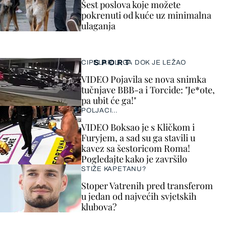
Šest poslova koje možete
pokrenuti od kuće uz minimalna
ulaganja
SPORT
CIPELARILI GA DOK JE LEŽAO
VIDEO Pojavila se nova snimka
tučnjave BBB-a i Torcide: "Je*ote,
pa ubit će ga!"
POLJACI...
VIDEO Boksao je s Kličkom i
Furyjem, a sad su ga stavili u
kavez sa šestoricom Roma!
Pogledajte kako je završilo
STIŽE KAPETANU?
Stoper Vatrenih pred transferom
u jedan od najvećih svjetskih
klubova?