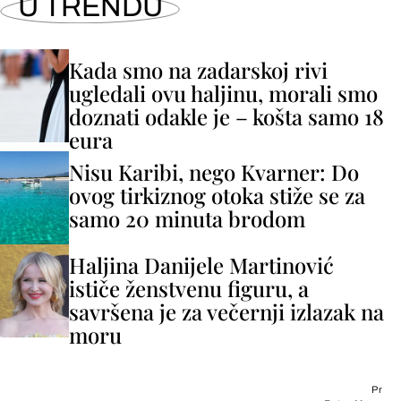
U TRENDU
Kada smo na zadarskoj rivi
ugledali ovu haljinu, morali smo
doznati odakle je – košta samo 18
eura
Nisu Karibi, nego Kvarner: Do
ovog tirkiznog otoka stiže se za
samo 20 minuta brodom
Haljina Danijele Martinović
ističe ženstvenu figuru, a
savršena je za večernji izlazak na
moru
Pr