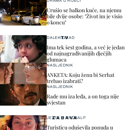
DRAMA U RIJECI
Urušio se balkon kuće, na njemu
bile dvije osobe: "Život im je visio
o koncu"
TV
DALEKI GRAD
Ima tek šest godina, a već je jedan
od najnagrađivanijih dječjih
glumaca
NASLJEDNIK
ANKETA: Koju ženu bi Serhat
trebao izabrati?
NASLJEDNIK
Rade mu iza leđa, a on toga nije
svjestan
ZABAVA
JESTE LI PROBALI?
Turisticu oduševila ponuda u