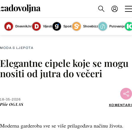
Dnevnik.hr
Vijesti
Sport
Showbizz
Putovanja
Pr
(Foto: Mass)
MODA & LJEPOTA
Elegantne cipele koje se mogu
Facebook
nositi od jutra do večeri
X
18-05-2026
WhatsApp
Piše
OGLAS
KOMENTARI
Viber
Moderna garderoba sve se više prilagođava načinu života.