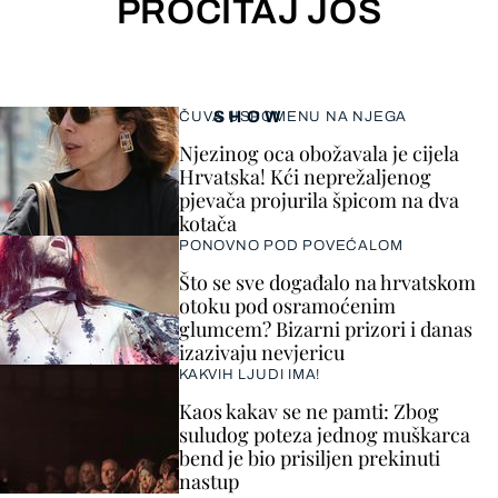
PROČITAJ JOŠ
SHOW
ČUVA USPOMENU NA NJEGA
Njezinog oca obožavala je cijela
Hrvatska! Kći neprežaljenog
pjevača projurila špicom na dva
kotača
PONOVNO POD POVEĆALOM
Što se sve događalo na hrvatskom
otoku pod osramoćenim
glumcem? Bizarni prizori i danas
izazivaju nevjericu
KAKVIH LJUDI IMA!
Kaos kakav se ne pamti: Zbog
suludog poteza jednog muškarca
bend je bio prisiljen prekinuti
nastup