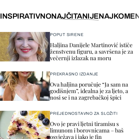
INSPIRATIVNO
NAJČITANIJE
NAJKOMEN
POPUT SIRENE
Haljina Danijele Martinović ističe
ženstvenu figuru, a savršena je za
večernji izlazak na moru
PREKRASNO IZDANJE
Ova haljina poručuje “Ja sam na
godišnjem”, idealna je za ljeto, a
nosi se i na zagrebačkoj špici
PREJEDNOSTAVNO ZA SLOŽITI
Ovo je pravi ljetni tiramisu s
limunom i borovnicama – baš
osvježava i jako je fin