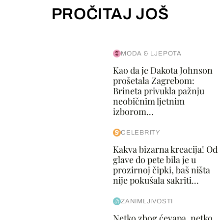
PROČITAJ JOŠ
MODA & LJEPOTA
Kao da je Dakota Johnson
prošetala Zagrebom:
Brineta privukla pažnju
neobičnim ljetnim
izborom...
CELEBRITY
Kakva bizarna kreacija! Od
glave do pete bila je u
prozirnoj čipki, baš ništa
nije pokušala sakriti...
ZANIMLJIVOSTI
Netko zbog ćevapa, netko