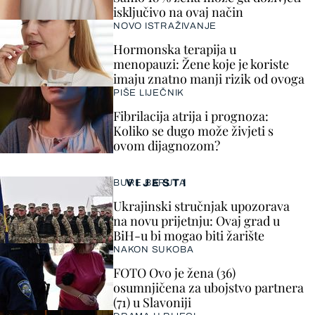
isključivo na ovaj način
NOVO ISTRAŽIVANJE
Hormonska terapija u
menopauzi: Žene koje je koriste
imaju znatno manji rizik od ovoga
PIŠE LIJEČNIK
Fibrilacija atrija i prognoza:
Koliko se dugo može živjeti s
ovom dijagnozom?
VIJESTI
BURE BARUTA
Ukrajinski stručnjak upozorava
na novu prijetnju: Ovaj grad u
BiH-u bi mogao biti žarište
NAKON SUKOBA
FOTO Ovo je žena (36)
osumnjičena za ubojstvo partnera
(71) u Slavoniji