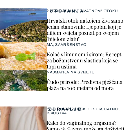
PUTOVANJA
UŽIVANJE NA "PRIVATNOM" OTOKU
Hrvatski otok na kojem živi samo
jedan stanovnik: Ljepotan koji je
diljem svijeta poznat po svojem
"bijelom zlatu"
MA, SAVRŠENSTVO!
Kolač s limunom i sirom: Recept
za božanstvenu slasticu koja se
topi u ustima
NAJMANJA NA SVIJETU
Čudo prirode: Predivna pješčana
plaža na 100 metara od mora
ZDRAVLJE
"VRHUNAC" ŽENSKOG SEKSUALNOG
ISKUSTVA
Kako do vaginalnog orgazma?
Samo 18 % žena može ga doživjeti