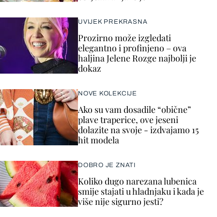
UVIJEK PREKRASNA
Prozirno može izgledati
elegantno i profinjeno – ova
haljina Jelene Rozge najbolji je
dokaz
NOVE KOLEKCIJE
Ako su vam dosadile “obične”
plave traperice, ove jeseni
dolazite na svoje - izdvajamo 15
hit modela
DOBRO JE ZNATI
Koliko dugo narezana lubenica
smije stajati u hladnjaku i kada je
više nije sigurno jesti?