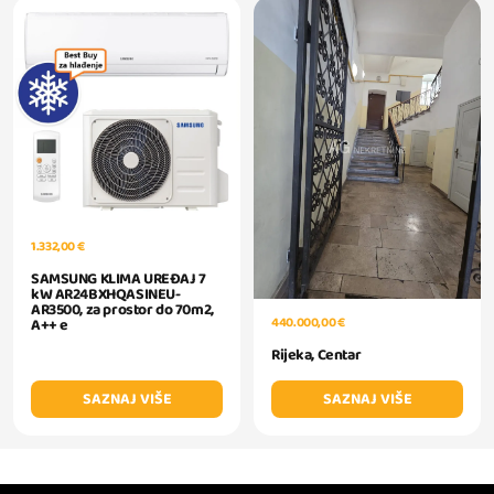
1.332,00 €
SAMSUNG KLIMA UREĐAJ 7
kW AR24BXHQASINEU-
AR3500, za prostor do 70m2,
440.000,00 €
A++ e
Rijeka, Centar
SAZNAJ VIŠE
SAZNAJ VIŠE