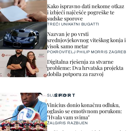
Kako ispravno dati nekome otkaz
i izbjeći najčešće pogreške te
sudske sporove
TREĆI UNIKATNI BUGATTI
Nazvan je po vrsti
srednjovjekovnog viteškog konja i
visok samo metar
POKROVITELJ PHILIP MORRIS ZAGREB
Digitalna rješenja za stvarne
probleme: Dva hrvatska projekta
dobila potporu za razvoj
SPORT
SLUŽBENO
Vinicius donio konačnu odluku,
oglasio se emotivnom porukom:
"Hvala vam svima"
ŽALGIRIS RAZBIJEN