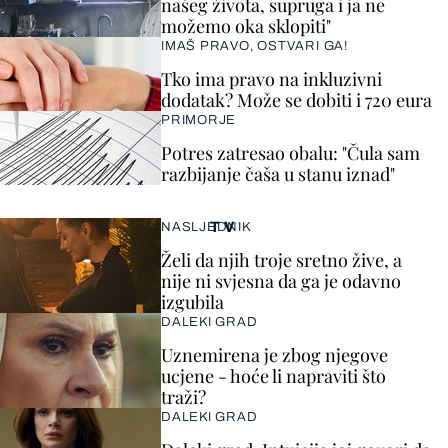
našeg života, supruga i ja ne
možemo oka sklopiti"
IMAŠ PRAVO, OSTVARI GA!
Tko ima pravo na inkluzivni
dodatak? Može se dobiti i 720 eura
PRIMORJE
Potres zatresao obalu: "Čula sam
razbijanje čaša u stanu iznad"
TV
NASLJEDNIK
Želi da njih troje sretno žive, a
nije ni svjesna da ga je odavno
izgubila
DALEKI GRAD
Uznemirena je zbog njegove
ucjene - hoće li napraviti što
traži?
DALEKI GRAD