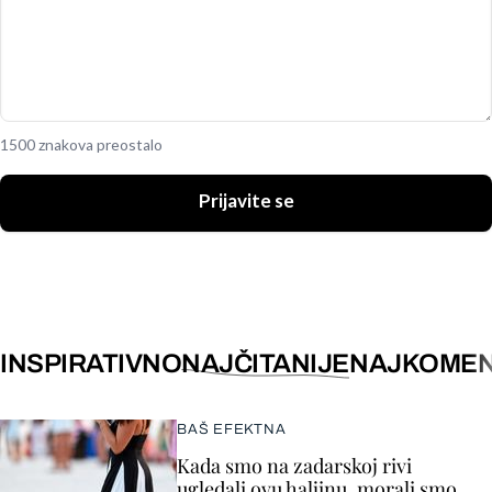
1500 znakova preostalo
Prijavite se
INSPIRATIVNO
NAJČITANIJE
NAJKOMEN
BAŠ EFEKTNA
Kada smo na zadarskoj rivi
ugledali ovu haljinu, morali smo