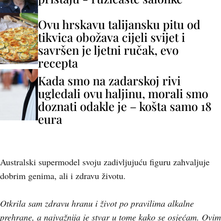
Ovu hrskavu talijansku pitu od
tikvica obožava cijeli svijet i
savršen je ljetni ručak, evo
recepta
Kada smo na zadarskoj rivi
ugledali ovu haljinu, morali smo
doznati odakle je – košta samo 18
eura
Australski supermodel svoju zadivljujuću figuru zahvaljuje
dobrim genima, ali i zdravu životu.
Otkrila sam zdravu hranu i život po pravilima alkalne
prehrane, a najvažnija je stvar u tome kako se osjećam. Ovim