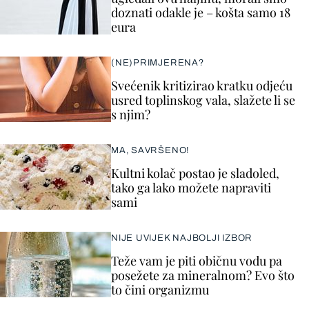
doznati odakle je – košta samo 18
eura
(NE)PRIMJERENA?
Svećenik kritizirao kratku odjeću
usred toplinskog vala, slažete li se
s njim?
MA, SAVRŠENO!
Kultni kolač postao je sladoled,
tako ga lako možete napraviti
sami
NIJE UVIJEK NAJBOLJI IZBOR
Teže vam je piti običnu vodu pa
posežete za mineralnom? Evo što
to čini organizmu