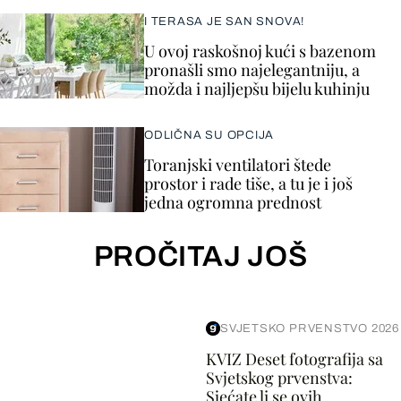
I TERASA JE SAN SNOVA!
U ovoj raskošnoj kući s bazenom
pronašli smo najelegantniju, a
možda i najljepšu bijelu kuhinju
ODLIČNA SU OPCIJA
Toranjski ventilatori štede
prostor i rade tiše, a tu je i još
jedna ogromna prednost
PROČITAJ JOŠ
SVJETSKO PRVENSTVO 2026
KVIZ Deset fotografija sa
Svjetskog prvenstva:
Sjećate li se ovih