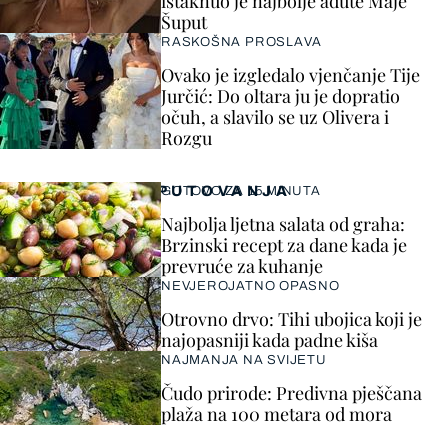
istaknuo je najbolje adute Maje
Šuput
RASKOŠNA PROSLAVA
Ovako je izgledalo vjenčanje Tije
Jurčić: Do oltara ju je dopratio
očuh, a slavilo se uz Olivera i
Rozgu
PUTOVANJA
GOTOVO ZA 15 MINUTA
Najbolja ljetna salata od graha:
Brzinski recept za dane kada je
prevruće za kuhanje
NEVJEROJATNO OPASNO
Otrovno drvo: Tihi ubojica koji je
najopasniji kada padne kiša
NAJMANJA NA SVIJETU
Čudo prirode: Predivna pješčana
plaža na 100 metara od mora