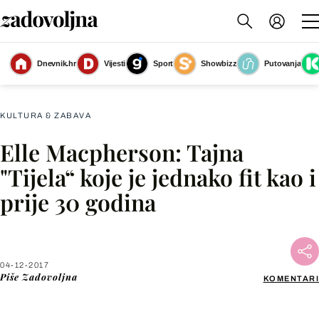
Dnevnik.hr
Vijesti
Sport
Showbizz
Putovanja
Elle Macpherson - 3
(Foto: Profimedia.hr)
KULTURA & ZABAVA
Elle Macpherson: Tajna
Facebook
"Tijela“ koje je jednako fit kao i
prije 30 godina
X
WhatsApp
04-12-2017
Piše
Zadovoljna
KOMENTARI
Viber