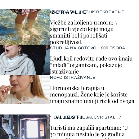
ZDRAVLJE
NAJSIGURNIJI OBLIK REKREACIJE
Vježbe za koljeno u moru: 5
sigurnih vježbi koje mogu
smanjiti bol i poboljšati
pokretljivost
STUDIJA NA GOTOVO 1.900 OSOBA
Ljudi koji redovito rade ovo imaju
“mlađi” organizam, pokazuje
istraživanje
NOVO ISTRAŽIVANJE
Hormonska terapija u
menopauzi: Žene koje je koriste
imaju znatno manji rizik od ovoga
VIJESTI
"I DALJE SU PLESALI, VRIŠTALI..."
Turisti mu zapalili apartman: "U
30 minuta nestalo je 50 godina