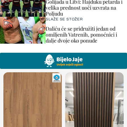
Golijada u Litvi: Hajduku petarda i
velika prednost uoči uzvrata na
Poljudu
SLAŽE SE STOŽER
Daliću će se pridružiti jedan od
omiljenih Vatrenih, pomoćnici i
dalje dvoje oko ponude