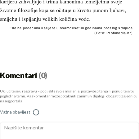
karijeru zahvaljuje i trima kamenima temeljcima svoje
životne filozofije koja se očituje u životu punom ljubavi,
smijehu i ispijanju velikih količina vode.
Elle na počecima karijere u osamdesetim godinama prošlog stoljeća
(Foto: Profimedia.hr)
Komentari
(0)
Uključite se u raspravu – podijelite svoje mišljenje, postavite pitanja ili ponudite svoj
pogled na temu. Vaš komentar može potaknuti zanimljiv dijalog i obogatiti zajednicu
našeg portala.
Važna obavijest
!