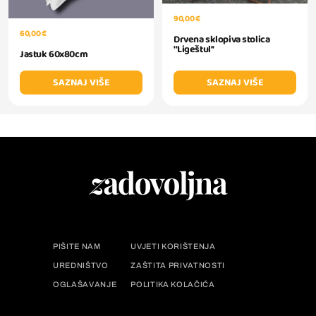
90,00 €
60,00 €
Drvena sklopiva stolica
''Ligeštul''
Jastuk 60x80cm
SAZNAJ VIŠE
SAZNAJ VIŠE
PIŠITE NAM
UVJETI KORIŠTENJA
UREDNIŠTVO
ZAŠTITA PRIVATNOSTI
OGLAŠAVANJE
POLITIKA KOLAČIĆA