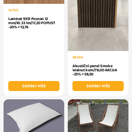
13,76 €
Laminat 9351 Poznan 12
mm/KL 33 1m/17,20 POPUST
-20% = 13,76
58,50 €
Akustični panel Smoke
Walnut kom/78,00 AKCIJA
-25% = 58,50
SAZNAJ VIŠE
SAZNAJ VIŠE