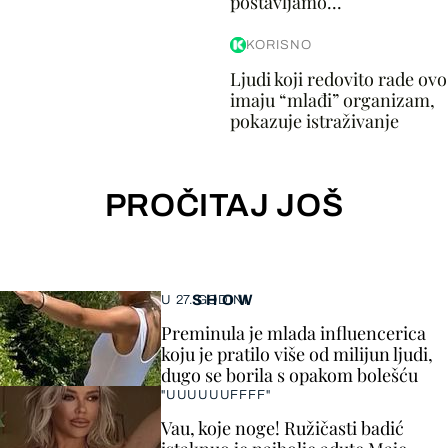
postavljamo...
KORISNO
Ljudi koji redovito rade ovo
imaju “mlađi” organizam,
pokazuje istraživanje
PROČITAJ JOŠ
SHOW
U 27. GODINI
Preminula je mlada influencerica
koju je pratilo više od milijun ljudi,
dugo se borila s opakom bolešću
"UUUUUUFFFF"
Vau, koje noge! Ružičasti badić