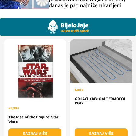
danas je pao najniže u karijeri
1,00 €
GRIJAĆI KABLOVI TERMOFOL
KGJZ
23,00 €
The Rise of the Empire: Star
Wars
SAZNAJ VIŠE
SAZNAJ VIŠE