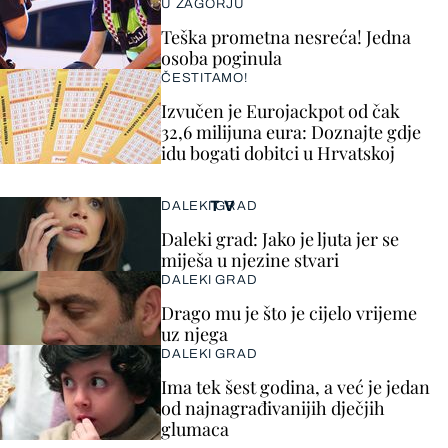
U ZAGORJU
Teška prometna nesreća! Jedna
osoba poginula
ČESTITAMO!
Izvučen je Eurojackpot od čak
32,6 milijuna eura: Doznajte gdje
idu bogati dobitci u Hrvatskoj
TV
DALEKI GRAD
Daleki grad: Jako je ljuta jer se
miješa u njezine stvari
DALEKI GRAD
Drago mu je što je cijelo vrijeme
uz njega
DALEKI GRAD
Ima tek šest godina, a već je jedan
od najnagrađivanijih dječjih
glumaca