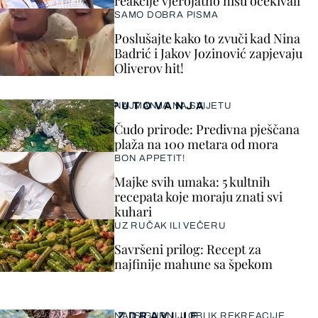
reakcije vjerojatno nisu očekivali
SAMO DOBRA PISMA
Poslušajte kako to zvuči kad Nina
Badrić i Jakov Jozinović zapjevaju
Oliverov hit!
PUTOVANJA
NAJMANJA NA SVIJETU
Čudo prirode: Predivna pješčana
plaža na 100 metara od mora
BON APPETIT!
Majke svih umaka: 5 kultnih
recepata koje moraju znati svi
kuhari
UZ RUČAK ILI VEČERU
Savršeni prilog: Recept za
najfinije mahune sa špekom
ZDRAVLJE
NAJSIGURNIJI OBLIK REKREACIJE