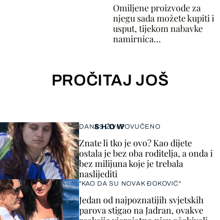
Omiljene proizvode za
njegu sada možete kupiti i
usput, tijekom nabavke
namirnica...
PROČITAJ JOŠ
SHOW
DANAS ŽIVI POVUČENO
Znate li tko je ovo? Kao dijete
ostala je bez oba roditelja, a onda i
bez milijuna koje je trebala
naslijediti
"KAO DA SU NOVAK ĐOKOVIĆ"
Jedan od najpoznatijih svjetskih
parova stigao na Jadran, ovakve