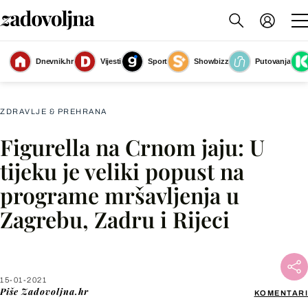
Dnevnik.hr
Vijesti
Sport
Showbizz
Putovanja
Figurella na Crnom jaju
(Foto: Zadovoljna.hr)
ZDRAVLJE & PREHRANA
Figurella na Crnom jaju: U
Facebook
tijeku je veliki popust na
programe mršavljenja u
X
Zagrebu, Zadru i Rijeci
WhatsApp
Viber
15-01-2021
Piše
Zadovoljna.hr
KOMENTARI