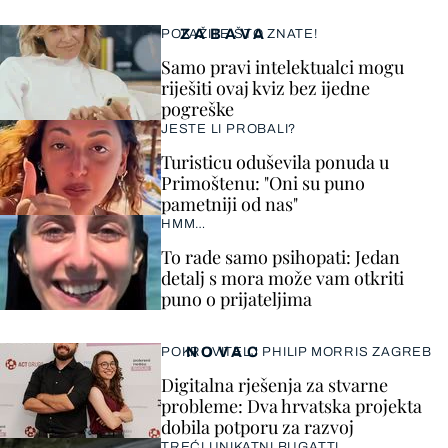
ZABAVA
POKAŽITE ŠTO ZNATE!
Samo pravi intelektualci mogu
riješiti ovaj kviz bez ijedne
pogreške
JESTE LI PROBALI?
Turisticu oduševila ponuda u
Primoštenu: "Oni su puno
pametniji od nas"
HMM…
To rade samo psihopati: Jedan
detalj s mora može vam otkriti
puno o prijateljima
NOVAC
POKROVITELJ PHILIP MORRIS ZAGREB
Digitalna rješenja za stvarne
probleme: Dva hrvatska projekta
dobila potporu za razvoj
TREĆI UNIKATNI BUGATTI