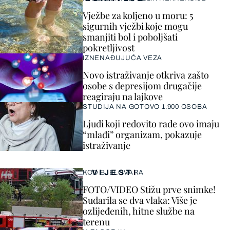
Vježbe za koljeno u moru: 5
sigurnih vježbi koje mogu
smanjiti bol i poboljšati
pokretljivost
IZNENAĐUJUĆA VEZA
Novo istraživanje otkriva zašto
osobe s depresijom drugačije
reagiraju na lajkove
STUDIJA NA GOTOVO 1.900 OSOBA
Ljudi koji redovito rade ovo imaju
“mlađi” organizam, pokazuje
istraživanje
VIJESTI
KOD BJELOVARA
FOTO/VIDEO Stižu prve snimke!
Sudarila se dva vlaka: Više je
ozlijeđenih, hitne službe na
terenu