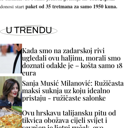
paket od 35 tretmana za samo 1950 kuna.
donosi start
U TRENDU
Kada smo na zadarskoj rivi
ugledali ovu haljinu, morali smo
doznati odakle je – košta samo 18
eura
Sanja Musić Milanović: Ružičasta
maksi suknja uz koju idealno
pristaju - ružičaste salonke
Ovu hrskavu talijansku pitu od
tikvica obožava cijeli svijet i
savršen je ljetni ručak, evo