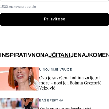
1500 znakova preostalo
Prijavite se
INSPIRATIVNO
NAJČITANIJE
NAJKOMEN
U NOJ NIJE VRUĆE
Ovo je savršena haljina za ljeto i
more - nosi je i Bojana Gregorić
Vejzović
BAŠ EFEKTNA
Kada smo na zadarskoj rivi