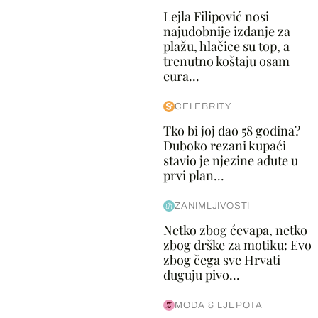
Lejla Filipović nosi
najudobnije izdanje za
plažu, hlačice su top, a
trenutno koštaju osam
eura...
CELEBRITY
Tko bi joj dao 58 godina?
Duboko rezani kupaći
stavio je njezine adute u
prvi plan...
ZANIMLJIVOSTI
Netko zbog ćevapa, netko
zbog drške za motiku: Evo
zbog čega sve Hrvati
duguju pivo...
MODA & LJEPOTA