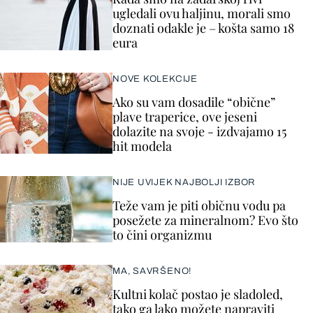
ugledali ovu haljinu, morali smo
doznati odakle je – košta samo 18
eura
NOVE KOLEKCIJE
Ako su vam dosadile “obične”
plave traperice, ove jeseni
dolazite na svoje - izdvajamo 15
hit modela
NIJE UVIJEK NAJBOLJI IZBOR
Teže vam je piti običnu vodu pa
posežete za mineralnom? Evo što
to čini organizmu
MA, SAVRŠENO!
Kultni kolač postao je sladoled,
tako ga lako možete napraviti