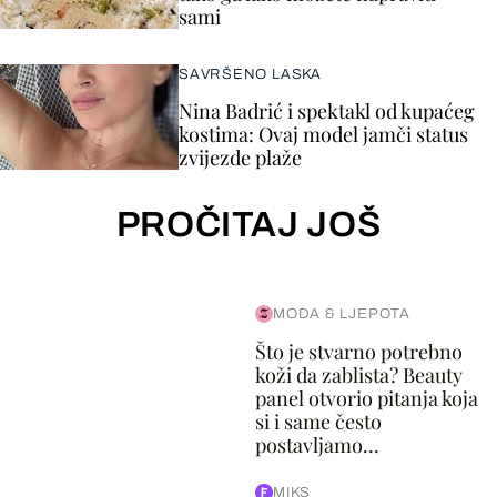
sami
SAVRŠENO LASKA
Nina Badrić i spektakl od kupaćeg
kostima: Ovaj model jamči status
zvijezde plaže
PROČITAJ JOŠ
MODA & LJEPOTA
Što je stvarno potrebno
koži da zablista? Beauty
panel otvorio pitanja koja
si i same često
postavljamo...
MIKS