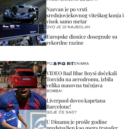
Nazvan je po vrsti
srednjovjekovnog viteškog konja i
visok samo metar
OVO JE 10 NAJBOLJIH
Europske dionice dosegnule su
rekordne razine
SPORT
POJAVILA SE SNIMKA
VIDEO Bad Blue Boysi dočekali
Torcidu na aerodromu, izbila
velika masovna tučnjava
BOMBA!
Liverpool doveo kapetana
Barcelone!
GDJE ĆE SAD?
U Dinamu je prošle godine
predstavljen kao mega transfer,