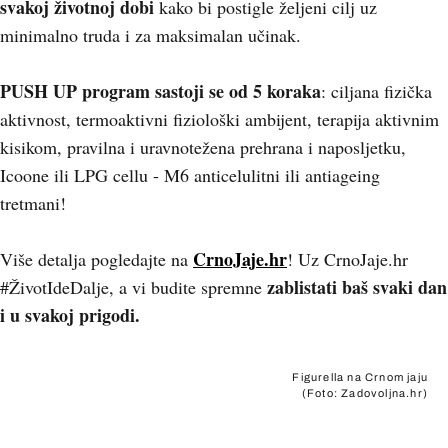
svakoj životnoj dobi
kako bi postigle željeni cilj uz
minimalno truda i za maksimalan učinak.
PUSH UP program sastoji se od 5 koraka
: ciljana fizička
aktivnost, termoaktivni fiziološki ambijent, terapija aktivnim
kisikom, pravilna i uravnotežena prehrana i naposljetku,
Icoone ili LPG cellu - M6 anticelulitni ili antiageing
tretmani!
CrnoJaje.hr
Više detalja pogledajte na
! Uz CrnoJaje.hr
zablistati baš svaki dan
#ŽivotIdeDalje, a vi budite spremne
i u svakoj prigodi.
Figurella na Crnom jaju
(Foto: Zadovoljna.hr)