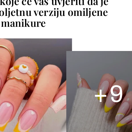
 koje će vas uvjeriti da je
oljetnu verziju omiljene
manikure
+
9