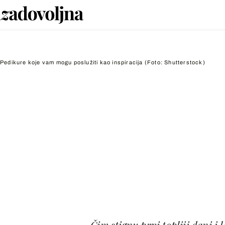
Pedikure koje vam mogu poslužiti kao inspiracija
(Foto: Shutterstock)
Čim stignu prvi topliji dani i