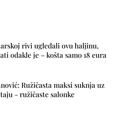
rskoj rivi ugledali ovu haljinu,
ti odakle je – košta samo 18 eura
nović: Ružičasta maksi suknja uz
taju - ružičaste salonke