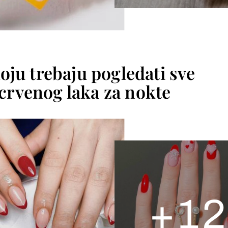
koju trebaju pogledati sve
e crvenog laka za nokte
+
12