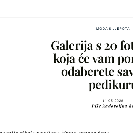
MODA & LJEPOTA
Galerija s 20 fo
koja će vam p
odaberete sa
Facebook
pedikur
X
14-05-2026
Piše
Zadovoljna.h
WhatsApp
Viber
 laganije cipele zamijene čizme, mnoge žene