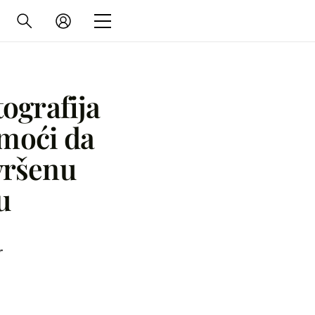
tografija
omoći da
vršenu
u
r