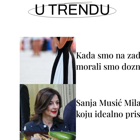
U TRENDU
Kada smo na zada
morali smo dozna
Sanja Musić Mila
koju idealno pris