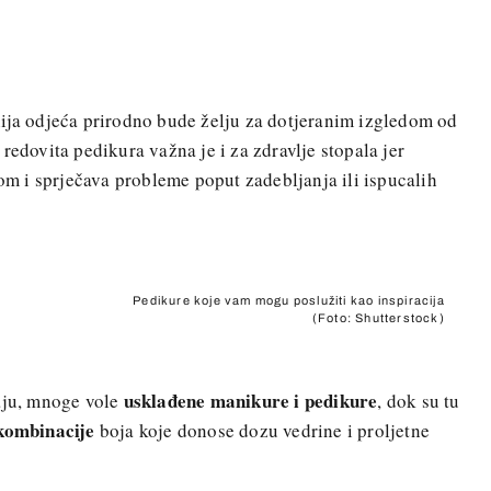
nija odjeća prirodno bude želju za dotjeranim izgledom od
redovita pedikura važna je i za zdravlje stopala jer
 i sprječava probleme poput zadebljanja ili ispucalih
Pedikure koje vam mogu poslužiti kao inspiracija
(Foto: Shutterstock)
usklađene manikure i pedikure
raju, mnoge vole
, dok su tu
kombinacije
boja koje donose dozu vedrine i proljetne