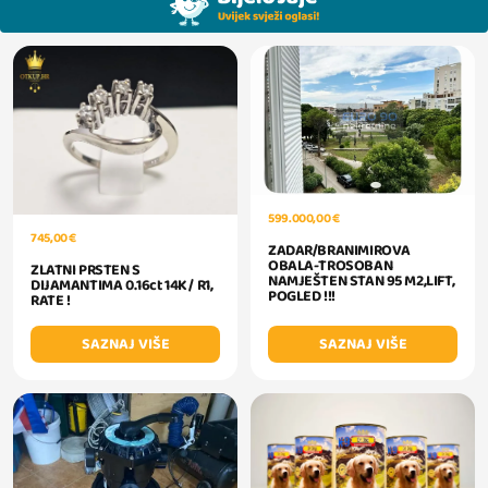
599.000,00 €
745,00 €
ZADAR/BRANIMIROVA
OBALA-TROSOBAN
ZLATNI PRSTEN S
NAMJEŠTEN STAN 95 M2,LIFT,
DIJAMANTIMA 0.16ct 14K / R1,
POGLED !!!
RATE !
SAZNAJ VIŠE
SAZNAJ VIŠE