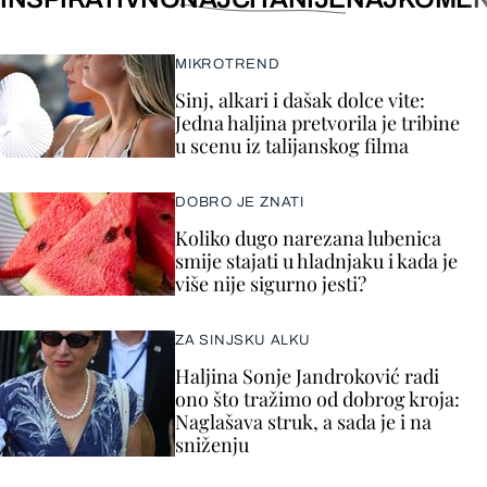
MIKROTREND
Sinj, alkari i dašak dolce vite:
Jedna haljina pretvorila je tribine
u scenu iz talijanskog filma
DOBRO JE ZNATI
Koliko dugo narezana lubenica
smije stajati u hladnjaku i kada je
više nije sigurno jesti?
ZA SINJSKU ALKU
Haljina Sonje Jandroković radi
ono što tražimo od dobrog kroja:
Naglašava struk, a sada je i na
sniženju