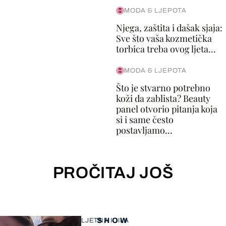
MODA & LJEPOTA
Njega, zaštita i dašak sjaja:
Sve što vaša kozmetička
torbica treba ovog ljeta...
MODA & LJEPOTA
Što je stvarno potrebno
koži da zablista? Beauty
panel otvorio pitanja koja
si i same često
postavljamo...
PROČITAJ JOŠ
SHOW
LJETNA IDILA