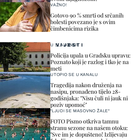
VAŽNO!
Gotovo 90 % smrti od srčanih
bolesti povezano je s ovim
čimbenicima rizika
VIJESTI
U SLAVONIJI
Policija upala u Gradsku upravu:
Poznato koji je razlog i tko je na
meti
UTOPIO SE U KANALU
Tragedija nakon druženja na
nasipu, pronađeno tijelo 28-
godišnjaka: "Nisu čuli ni jauk ni
poziv upomoć"
"LJUDI SE MASOVNO ŽALE"
FOTO Pismo otkriva tamnu
stranu sezone na našem otoku:
"Sve im je dopušteno! Izlijevaju