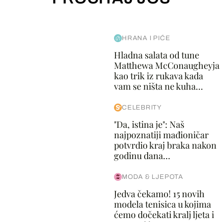
HRANA I PIĆE
Hladna salata od tune
Matthewa McConaugheyja
kao trik iz rukava kada
vam se ništa ne kuha...
CELEBRITY
"Da, istina je": Naš
najpoznatiji mađioničar
potvrdio kraj braka nakon
godinu dana...
MODA & LJEPOTA
Jedva čekamo! 15 novih
modela tenisica u kojima
ćemo dočekati kralj ljeta i