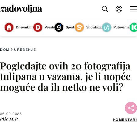
Dnevnik.hr
Vijesti
Sport
Showbizz
Putovanja
Tulipani su predivan ukras doma
(Foto: Living4media)
DOM & UREĐENJE
Pogledajte ovih 20 fotografija
Facebook
tulipana u vazama, je li uopće
moguće da ih netko ne voli?
X
WhatsApp
06-02-2025
Piše
M.P.
KOMENTARI
Viber