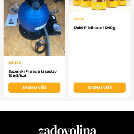
31,85 €
12xK9 Piletina psi 1240 g
530,89 €
Bazenski Filtracijski sustav
10 m3/1sat
SAZNAJ VIŠE
SAZNAJ VIŠE