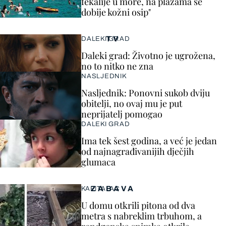
fekalije u more, na plažama se
dobije kožni osip"
TV
DALEKI GRAD
Daleki grad: Životno je ugrožena,
no to nitko ne zna
NASLJEDNIK
Nasljednik: Ponovni sukob dviju
obitelji, no ovaj mu je put
neprijatelj pomogao
DALEKI GRAD
Ima tek šest godina, a već je jedan
od najnagrađivanijih dječjih
glumaca
ZABAVA
KAPITALAC
U domu otkrili pitona od dva
metra s nabreklim trbuhom, a