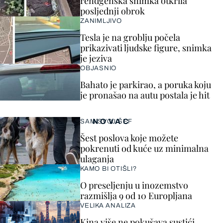
rendgenska snimka otkrila
posljednji obrok
ZANIMLJIVO
Tesla je na groblju počela
prikazivati ljudske figure, snimka
je jeziva
OBJASNIO
Bahato je parkirao, a poruka koju
je pronašao na autu postala je hit
NOVAC
SAM SVOJ ŠEF
Šest poslova koje možete
pokrenuti od kuće uz minimalna
ulaganja
KAMO BI OTIŠLI?
O preseljenju u inozemstvo
razmišlja 9 od 10 Europljana
VELIKA ANALIZA
Kina više ne pokušava sustići