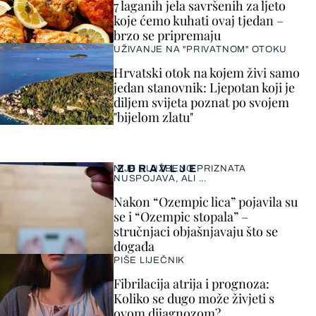
7 laganih jela savršenih za ljeto
koje ćemo kuhati ovaj tjedan –
brzo se pripremaju
UŽIVANJE NA "PRIVATNOM" OTOKU
Hrvatski otok na kojem živi samo
jedan stanovnik: Ljepotan koji je
diljem svijeta poznat po svojem
"bijelom zlatu"
ZDRAVLJE
NIJE SLUŽBENO PRIZNATA
NUSPOJAVA, ALI ...
Nakon “Ozempic lica” pojavila su
se i “Ozempic stopala” –
stručnjaci objašnjavaju što se
događa
PIŠE LIJEČNIK
Fibrilacija atrija i prognoza:
Koliko se dugo može živjeti s
ovom dijagnozom?