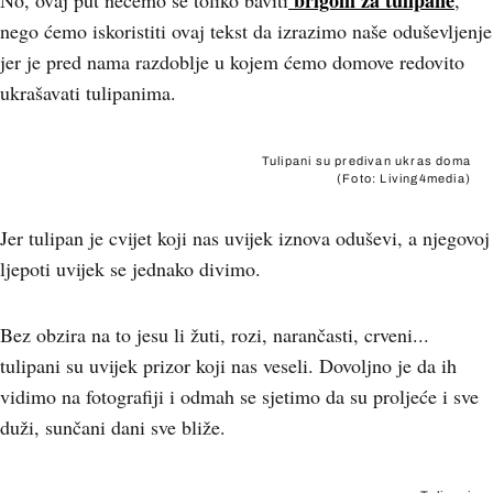
brigom za tulipane
No, ovaj put nećemo se toliko baviti
,
nego ćemo iskoristiti ovaj tekst da izrazimo naše oduševljenje
jer je pred nama razdoblje u kojem ćemo domove redovito
ukrašavati tulipanima.
Tulipani su predivan ukras doma
(Foto: Living4media)
Jer tulipan je cvijet koji nas uvijek iznova oduševi, a njegovoj
ljepoti uvijek se jednako divimo.
Bez obzira na to jesu li žuti, rozi, narančasti, crveni...
tulipani su uvijek prizor koji nas veseli. Dovoljno je da ih
vidimo na fotografiji i odmah se sjetimo da su proljeće i sve
duži, sunčani dani sve bliže.