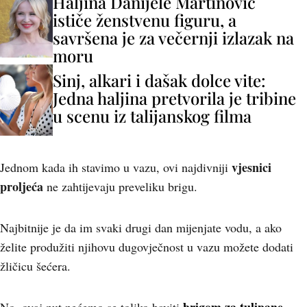
Haljina Danijele Martinović
ističe ženstvenu figuru, a
savršena je za večernji izlazak na
moru
Sinj, alkari i dašak dolce vite:
Jedna haljina pretvorila je tribine
u scenu iz talijanskog filma
vjesnici
Jednom kada ih stavimo u vazu, ovi najdivniji
proljeća
ne zahtijevaju preveliku brigu.
Najbitnije je da im svaki drugi dan mijenjate vodu, a ako
želite produžiti njihovu dugovječnost u vazu možete dodati
žličicu šećera.