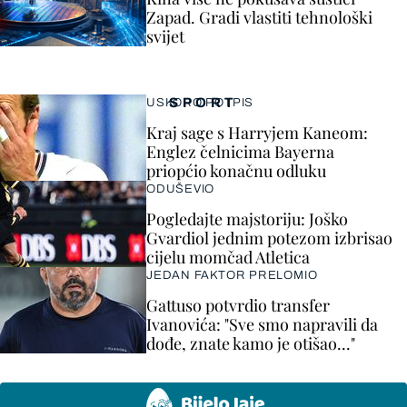
Zapad. Gradi vlastiti tehnološki
svijet
SPORT
USKORO POTPIS
Kraj sage s Harryjem Kaneom:
Englez čelnicima Bayerna
priopćio konačnu odluku
ODUŠEVIO
Pogledajte majstoriju: Joško
Gvardiol jednim potezom izbrisao
cijelu momčad Atletica
JEDAN FAKTOR PRELOMIO
Gattuso potvrdio transfer
Ivanovića: "Sve smo napravili da
dođe, znate kamo je otišao..."