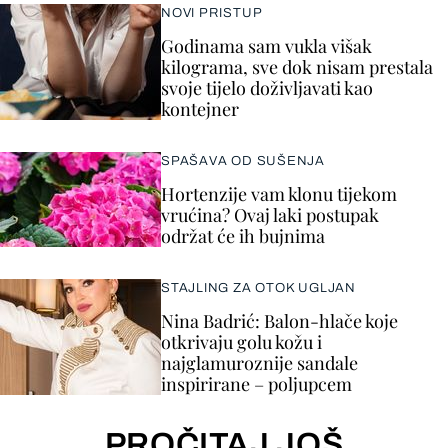
NOVI PRISTUP
Godinama sam vukla višak
kilograma, sve dok nisam prestala
svoje tijelo doživljavati kao
kontejner
SPAŠAVA OD SUŠENJA
Hortenzije vam klonu tijekom
vrućina? Ovaj laki postupak
održat će ih bujnima
STAJLING ZA OTOK UGLJAN
Nina Badrić: Balon-hlače koje
otkrivaju golu kožu i
najglamuroznije sandale
inspirirane – poljupcem
PROČITAJ JOŠ