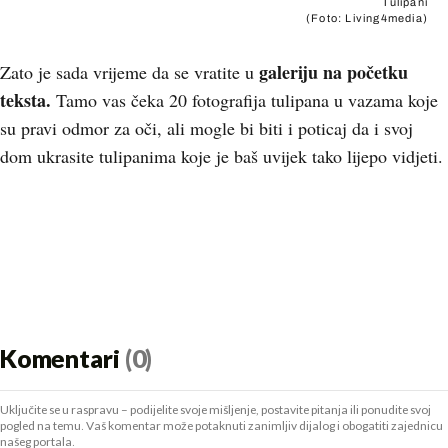
Tulipani
(Foto: Living4media)
galeriju na početku
Zato je sada vrijeme da se vratite u
teksta.
Tamo vas čeka 20 fotografija tulipana u vazama koje
su pravi odmor za oči, ali mogle bi biti i poticaj da i svoj
dom ukrasite tulipanima koje je baš uvijek tako lijepo vidjeti.
Komentari
(0)
Uključite se u raspravu – podijelite svoje mišljenje, postavite pitanja ili ponudite svoj
pogled na temu. Vaš komentar može potaknuti zanimljiv dijalog i obogatiti zajednicu
našeg portala.