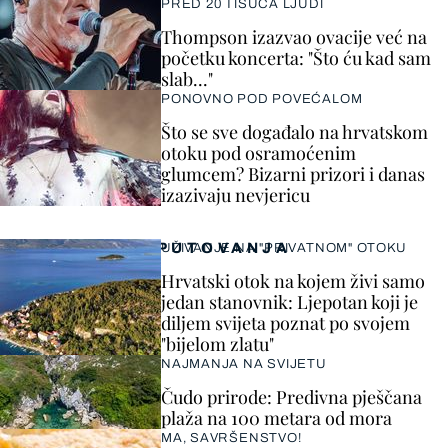
PRED 20 TISUĆA LJUDI
Thompson izazvao ovacije već na
početku koncerta: "Što ću kad sam
slab..."
PONOVNO POD POVEĆALOM
Što se sve događalo na hrvatskom
otoku pod osramoćenim
glumcem? Bizarni prizori i danas
izazivaju nevjericu
PUTOVANJA
UŽIVANJE NA "PRIVATNOM" OTOKU
Hrvatski otok na kojem živi samo
jedan stanovnik: Ljepotan koji je
diljem svijeta poznat po svojem
"bijelom zlatu"
NAJMANJA NA SVIJETU
Čudo prirode: Predivna pješčana
plaža na 100 metara od mora
MA, SAVRŠENSTVO!