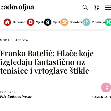
Dnevnik.hr
Vijesti
Sport
Showbizz
Putovanja
Slika nije dostupna
MODA & LJEPOTA
Franka Batelić: Hlače koje
Facebook
izgledaju fantastično uz
tenisice i vrtoglave štikle
X
WhatsApp
27-10-2021
Piše
Zadovoljna.hr
KOMENTARI
Viber