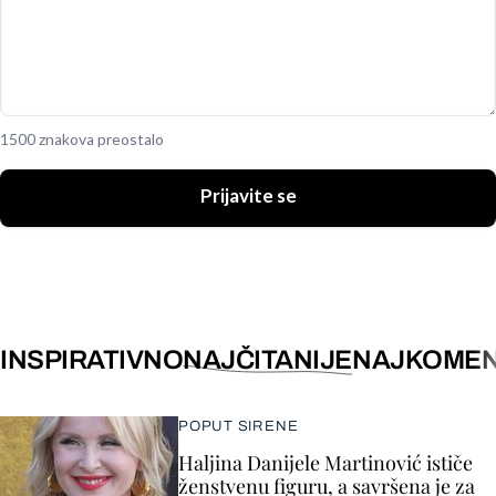
1500 znakova preostalo
Prijavite se
INSPIRATIVNO
NAJČITANIJE
NAJKOMEN
POPUT SIRENE
Haljina Danijele Martinović ističe
ženstvenu figuru, a savršena je za