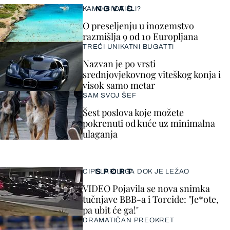
NOVAC
KAMO BI OTIŠLI?
O preseljenju u inozemstvo
razmišlja 9 od 10 Europljana
TREĆI UNIKATNI BUGATTI
Nazvan je po vrsti
srednjovjekovnog viteškog konja i
visok samo metar
SAM SVOJ ŠEF
Šest poslova koje možete
pokrenuti od kuće uz minimalna
ulaganja
SPORT
CIPELARILI GA DOK JE LEŽAO
VIDEO Pojavila se nova snimka
tučnjave BBB-a i Torcide: "Je*ote,
pa ubit će ga!"
DRAMATIČAN PREOKRET