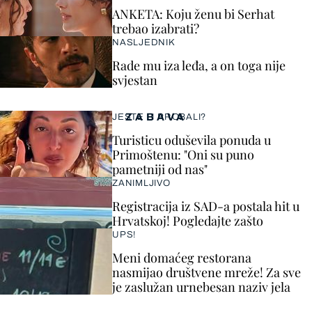
ANKETA: Koju ženu bi Serhat
trebao izabrati?
NASLJEDNIK
Rade mu iza leđa, a on toga nije
svjestan
ZABAVA
JESTE LI PROBALI?
Turisticu oduševila ponuda u
Primoštenu: "Oni su puno
pametniji od nas"
ZANIMLJIVO
Registracija iz SAD-a postala hit u
Hrvatskoj! Pogledajte zašto
UPS!
Meni domaćeg restorana
nasmijao društvene mreže! Za sve
je zaslužan urnebesan naziv jela