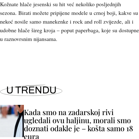
Kožnate hlače jesenski su hit već nekoliko posljednjih
sezona. Birati možete pripijene modele u crnoj boji, kakve su
nekoć nosile samo manekenke i rock and roll zvijezde, ali i
udobne hlače šireg kroja – poput paperbaga, koje su dostupne
u raznovrsnim nijansama.
U TRENDU
Kada smo na zadarskoj rivi
ugledali ovu haljinu, morali smo
doznati odakle je – košta samo 18
eura