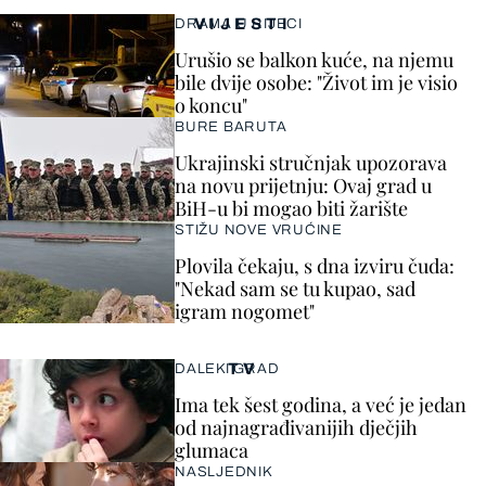
VIJESTI
DRAMA U RIJECI
Urušio se balkon kuće, na njemu
bile dvije osobe: "Život im je visio
o koncu"
BURE BARUTA
Ukrajinski stručnjak upozorava
na novu prijetnju: Ovaj grad u
BiH-u bi mogao biti žarište
STIŽU NOVE VRUĆINE
Plovila čekaju, s dna izviru čuda:
"Nekad sam se tu kupao, sad
igram nogomet"
TV
DALEKI GRAD
Ima tek šest godina, a već je jedan
od najnagrađivanijih dječjih
glumaca
NASLJEDNIK