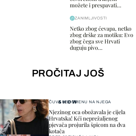
možete i prespavati...
ZANIMLJIVOSTI
Netko zbog ćevapa, netko
zbog drške za motiku: Evo
zbog čega sve Hrvati
duguju pivo...
PROČITAJ JOŠ
SHOW
ČUVA USPOMENU NA NJEGA
Njezinog oca obožavala je cijela
Hrvatska! Kći neprežaljenog
pjevača projurila špicom na dva
kotača