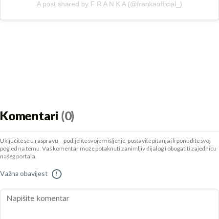
A post shared by F R A N K A (@frankaofficial_)
Komentari
(0)
Uključite se u raspravu – podijelite svoje mišljenje, postavite pitanja ili ponudite svoj
pogled na temu. Vaš komentar može potaknuti zanimljiv dijalog i obogatiti zajednicu
našeg portala.
Važna obavijest
!