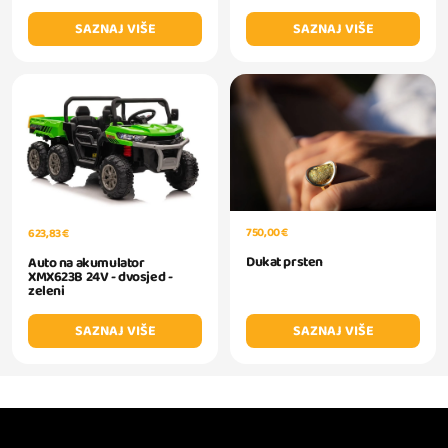
SAZNAJ VIŠE
SAZNAJ VIŠE
750,00 €
623,83 €
Dukat prsten
Auto na akumulator
XMX623B 24V - dvosjed -
zeleni
SAZNAJ VIŠE
SAZNAJ VIŠE