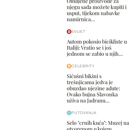
Omiljene proizvode za
njegu sada možete kupiti i
usput, tijekom nabavke
namirnica...
SVIJET
Autom pokosio bicikliste u
Italiji: Vratio se i još
jednom se zabio u njih...
CELEBRITY
Sićušni bikini s
trešnjicama jedva je
obuzdao njezine adute:
Ovako bujna Slavonka
uživa na Jadranu...
PUTOVANJA
Selo "crnih kuća": Muzej na
otvorenom u kojem