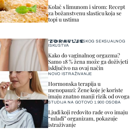
Kolač s limunom i sirom: Recept
za božanstvenu slasticu koja se
topi u ustima
ZDRAVLJE
"VRHUNAC" ŽENSKOG SEKSUALNOG
ISKUSTVA
Kako do vaginalnog orgazma?
Samo 18 % žena može ga doživjeti
isključivo na ovaj način
NOVO ISTRAŽIVANJE
Hormonska terapija u
menopauzi: Žene koje je koriste
imaju znatno manji rizik od ovoga
STUDIJA NA GOTOVO 1.900 OSOBA
Ljudi koji redovito rade ovo imaju
“mlađi” organizam, pokazuje
istraživanje