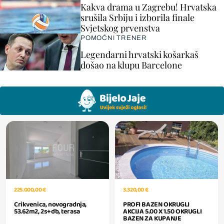
Kakva drama u Zagrebu! Hrvatska
srušila Srbiju i izborila finale
Svjetskog prvenstva
POMOĆNI TRENER
Legendarni hrvatski košarkaš
došao na klupu Barcelone
225.000,00 €
3.320,00 €
Crikvenica, novogradnja,
PROFI BAZEN OKRUGLI
53.62m2, 2s+db, terasa
AKCIJA 5.00 X 1.50 OKRUGLI
BAZEN ZA KUPANJE