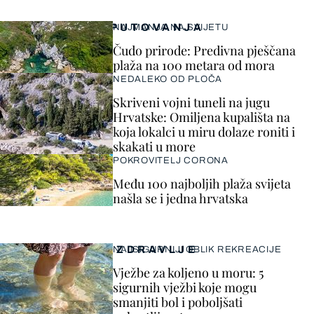
PUTOVANJA
NAJMANJA NA SVIJETU
Čudo prirode: Predivna pješčana
plaža na 100 metara od mora
NEDALEKO OD PLOČA
Skriveni vojni tuneli na jugu
Hrvatske: Omiljena kupališta na
koja lokalci u miru dolaze roniti i
skakati u more
POKROVITELJ CORONA
Među 100 najboljih plaža svijeta
našla se i jedna hrvatska
ZDRAVLJE
NAJSIGURNIJI OBLIK REKREACIJE
Vježbe za koljeno u moru: 5
sigurnih vježbi koje mogu
smanjiti bol i poboljšati