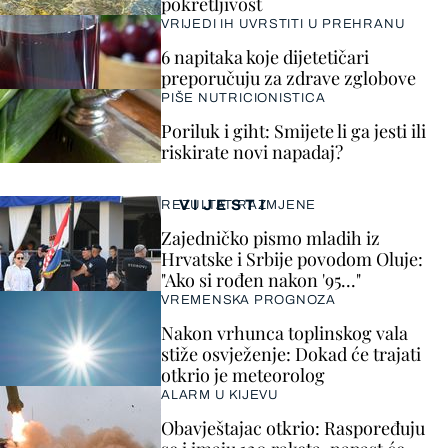
pokretljivost
VRIJEDI IH UVRSTITI U PREHRANU
6 napitaka koje dijetetičari
preporučuju za zdrave zglobove
PIŠE NUTRICIONISTICA
Poriluk i giht: Smijete li ga jesti ili
riskirate novi napadaj?
VIJESTI
REZULTAT RAZMJENE
Zajedničko pismo mladih iz
Hrvatske i Srbije povodom Oluje:
"Ako si rođen nakon '95..."
VREMENSKA PROGNOZA
Nakon vrhunca toplinskog vala
stiže osvježenje: Dokad će trajati
otkrio je meteorolog
ALARM U KIJEVU
Obavještajac otkrio: Raspoređuju