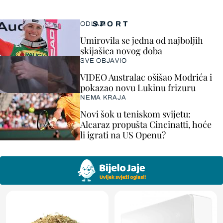
SPORT
ODLAZI
Umirovila se jedna od najboljih
skijašica novog doba
SVE OBJAVIO
VIDEO Australac ošišao Modrića i
pokazao novu Lukinu frizuru
NEMA KRAJA
Novi šok u teniskom svijetu:
Alcaraz propušta Cincinatti, hoće
li igrati na US Openu?