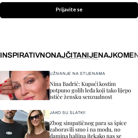
Prijavite se
INSPIRATIVNO
NAJČITANIJE
NAJKOMEN
UŽIVANJE NA STIJENAMA
Nina Badrić: Kupaći kostim
potpuno golih leđa koji tako lijepo
ističe žensku senzualnost
JAKO SU SLATKI!
Zbog simpatičnog para sa špice
zaboravili smo i na modu, no
damina haljina itekako nas se