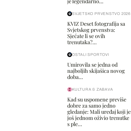
je legendarno...
SVJETSKO PRVENSTVO 2026
KVIZ Deset fotografija sa
Svjetskog prvenstva:
Sjećate li se ovih
trenutaka?...
OSTALI SPORTOVI
Umirovila se jedna od
najboljih skijašica novog
doba...
KULTURA & ZABAVA
Kad su uspomene previše
dobre za samo jedno
gledanje: Mali uređaj koji je
još jednom oživio trenutke
s ple...