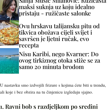
Sanja Musić Milanović: Ružičasta
maksi suknja uz koju idealno
pristaju - ružičaste salonke
Ovu hrskavu talijansku pitu od
tikvica obožava cijeli svijet i
savršen je ljetni ručak, evo
recepta
Nisu Karibi, nego Kvarner: Do
ovog tirkiznog otoka stiže se za
samo 20 minuta brodom
U nastavku smo izdvojili frizure s kojima ćete biti u trendu,
ali koje i bez obzira na tu činjenicu izgledaju sjajno.
1. Ravni bob s razdjeljkom po sredini