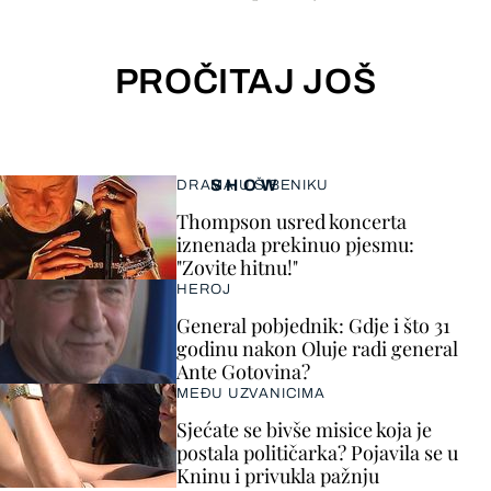
PROČITAJ JOŠ
SHOW
DRAMA U ŠIBENIKU
Thompson usred koncerta
iznenada prekinuo pjesmu:
"Zovite hitnu!"
HEROJ
General pobjednik: Gdje i što 31
godinu nakon Oluje radi general
Ante Gotovina?
MEĐU UZVANICIMA
Sjećate se bivše misice koja je
postala političarka? Pojavila se u
Kninu i privukla pažnju