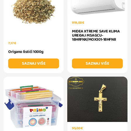
919,00 €
MIDEA XTREME SAVE KLIMA
UREĐAJ MSAGCU-
18HRFNX/MOX301-18HFN8
7,17 €
Origano listići 1000g
SAZNAJ VIŠE
SAZNAJ VIŠE
95,00 €