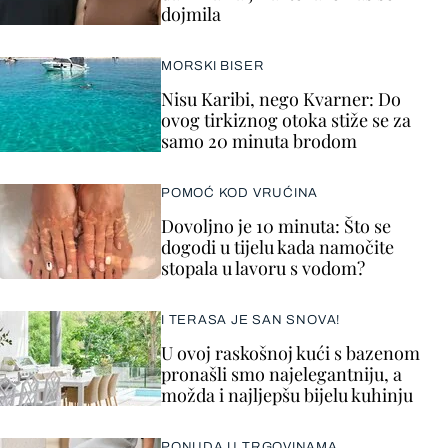
dojmila
MORSKI BISER
Nisu Karibi, nego Kvarner: Do
ovog tirkiznog otoka stiže se za
samo 20 minuta brodom
POMOĆ KOD VRUĆINA
Dovoljno je 10 minuta: Što se
dogodi u tijelu kada namočite
stopala u lavoru s vodom?
I TERASA JE SAN SNOVA!
U ovoj raskošnoj kući s bazenom
pronašli smo najelegantniju, a
možda i najljepšu bijelu kuhinju
PONUDA U TRGOVINAMA