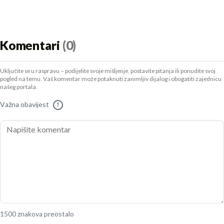
Komentari
(0)
Uključite se u raspravu – podijelite svoje mišljenje, postavite pitanja ili ponudite svoj
pogled na temu. Vaš komentar može potaknuti zanimljiv dijalog i obogatiti zajednicu
našeg portala.
Važna obavijest
!
1500 znakova preostalo