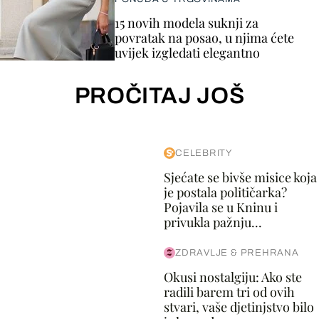
15 novih modela suknji za
povratak na posao, u njima ćete
uvijek izgledati elegantno
PROČITAJ JOŠ
CELEBRITY
Sjećate se bivše misice koja
je postala političarka?
Pojavila se u Kninu i
privukla pažnju...
ZDRAVLJE & PREHRANA
Okusi nostalgiju: Ako ste
radili barem tri od ovih
stvari, vaše djetinjstvo bilo