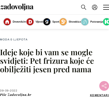
Dnevnik.hr
Vijesti
Sport
Showbizz
Putovanja
Slika nije dostupna
MODA & LJEPOTA
Ideje koje bi vam se mogle
Facebook
svidjeti: Pet frizura koje će
obilježiti jesen pred nama
X
WhatsApp
09-09-2022
Piše
Zadovoljna.hr
KOMENTARI
Viber