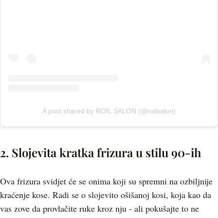
A post shared by ROIL SALON (@roilsalon)
2. Slojevita kratka frizura u stilu 90-ih
Ova frizura svidjet će se onima koji su spremni na ozbiljnije
kraćenje kose. Radi se o slojevito ošišanoj kosi, koja kao da
vas zove da provlačite ruke kroz nju - ali pokušajte to ne