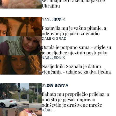
se i imaju 120 raketa, napast će
Ukrajinu
TV
NASLJEDNIK
Postavila mu je važno pitanje, a
odgovor ju je jako iznenadio
DALEKI GRAD
Ostala je potpuno sama – stigle su
je posljedice njezinih postupaka
NASLJEDNIK
Nasljednik: Saznala je datum
vjenčanja - udaje se za dva tjedna
ZABAVA
SVAKA ČAST
Bahato mu prepriječio prijelaz, a
ono što je pješak napravio
oduševilo je društvene mreže
UŽAS…