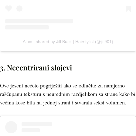
A post shared by Jill Buck | Hairstylist (@jill901)
3. Necentrirani slojevi
Ove jeseni nećete pogriješiti ako se odlučite za namjerno
raščupanu teksturu s neurednim razdjeljkom sa strane kako bi
većina kose bila na jednoj strani i stvarala seksi volumen.