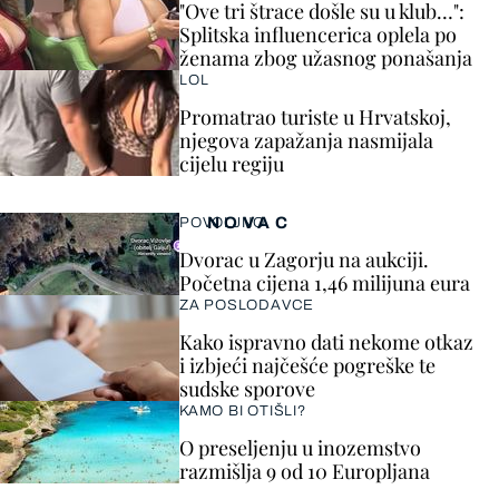
"Ove tri štrace došle su u klub…":
Splitska influencerica oplela po
ženama zbog užasnog ponašanja
LOL
Promatrao turiste u Hrvatskoj,
njegova zapažanja nasmijala
cijelu regiju
NOVAC
POVOLJNO
Dvorac u Zagorju na aukciji.
Početna cijena 1,46 milijuna eura
ZA POSLODAVCE
Kako ispravno dati nekome otkaz
i izbjeći najčešće pogreške te
sudske sporove
KAMO BI OTIŠLI?
O preseljenju u inozemstvo
razmišlja 9 od 10 Europljana