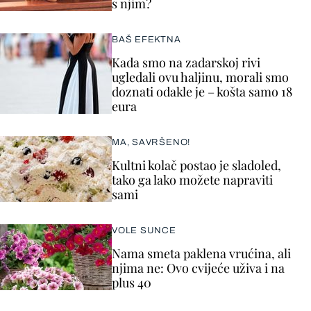
s njim?
BAŠ EFEKTNA
Kada smo na zadarskoj rivi
ugledali ovu haljinu, morali smo
doznati odakle je – košta samo 18
eura
MA, SAVRŠENO!
Kultni kolač postao je sladoled,
tako ga lako možete napraviti
sami
VOLE SUNCE
Nama smeta paklena vrućina, ali
njima ne: Ovo cvijeće uživa i na
plus 40