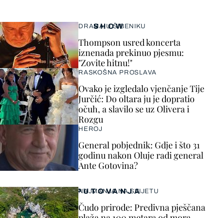
SHOW
DRAMA U ŠIBENIKU
Thompson usred koncerta
iznenada prekinuo pjesmu:
"Zovite hitnu!"
RASKOŠNA PROSLAVA
Ovako je izgledalo vjenčanje Tije
Jurčić: Do oltara ju je dopratio
očuh, a slavilo se uz Olivera i
Rozgu
HEROJ
General pobjednik: Gdje i što 31
godinu nakon Oluje radi general
Ante Gotovina?
PUTOVANJA
NAJMANJA NA SVIJETU
Čudo prirode: Predivna pješčana
plaža na 100 metara od mora