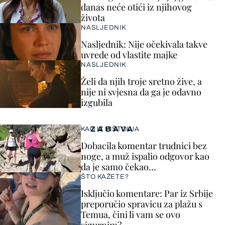
danas neće otići iz njihovog
života
NASLJEDNIK
Nasljednik: Nije očekivala takve
uvrede od vlastite majke
NASLJEDNIK
Želi da njih troje sretno žive, a
nije ni svjesna da ga je odavno
izgubila
ZABAVA
KAO IZ PIŠTOLJA
Dobacila komentar trudnici bez
noge, a muž ispalio odgovor kao
da je samo čekao…
ŠTO KAŽETE?
Isključio komentare: Par iz Srbije
preporučio spravicu za plažu s
Temua, čini li vam se ovo
sigurnim?