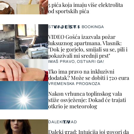
5 pića koja imaju više elektrolita
od sportskih pića
VIJESTI
STIGAO I ŠOK S BOOKINGA
VIDEO Gošća izazvala požar
luksuznog apartmana. Vlasnik:
"Dok je gorjelo, smijali su se, pili i
pokazivali mi srednji prst"
IMAŠ PRAVO, OSTVARI GA!
Tko ima pravo na inkluzivni
dodatak? Može se dobiti i 720 eura
VREMENSKA PROGNOZA
Nakon vrhunca toplinskog vala
stiže osvježenje: Dokad će trajati
otkrio je meteorolog
TV
DALEKI GRAD
Daleki grad: Intuicija joj govori da