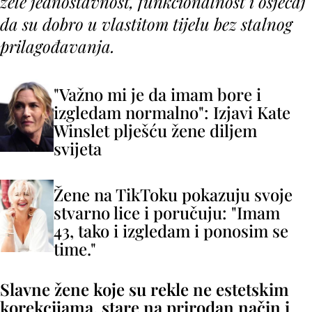
žele jednostavnost, funkcionalnost i osjećaj
da su dobro u vlastitom tijelu bez stalnog
prilagođavanja.
"Važno mi je da imam bore i
izgledam normalno": Izjavi Kate
Winslet plješću žene diljem
svijeta
Žene na TikToku pokazuju svoje
stvarno lice i poručuju: "Imam
43, tako i izgledam i ponosim se
time."
Slavne žene koje su rekle ne estetskim
korekcijama, stare na prirodan način i