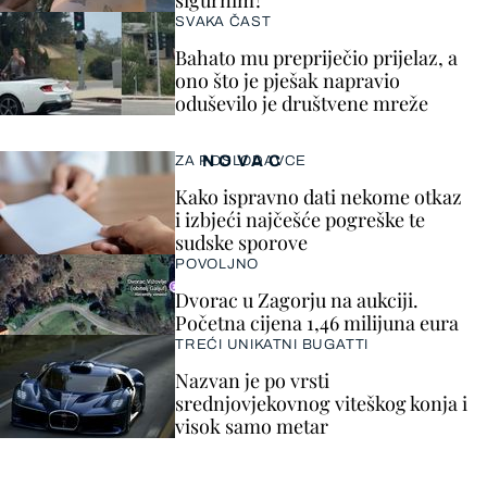
SVAKA ČAST
Bahato mu prepriječio prijelaz, a
ono što je pješak napravio
oduševilo je društvene mreže
NOVAC
ZA POSLODAVCE
Kako ispravno dati nekome otkaz
i izbjeći najčešće pogreške te
sudske sporove
POVOLJNO
Dvorac u Zagorju na aukciji.
Početna cijena 1,46 milijuna eura
TREĆI UNIKATNI BUGATTI
Nazvan je po vrsti
srednjovjekovnog viteškog konja i
visok samo metar