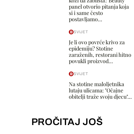
koži da zablista? Beauty
panel otvorio pitanja koja
si i same često
postavljamo...
SVIJET
Je li ovo povrće krivo za
epidemiju? Stotine
zaraženih, restorani hitno
povukli proizvod...
SVIJET
Na stotine maloljetnika
lutaju ulicama: "Očajne
obitelji traže svoju djecu"...
PROČITAJ JOŠ