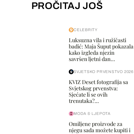
PROČITAJ JOŠ
CELEBRITY
Luksuzna vila i ružičasti
badić: Maja Šuput pokazala
kako izgleda njezin
savršen ljetni dan...
SVJETSKO PRVENSTVO 2026
KVIZ Deset fotografija sa
Svjetskog prvenstva:
Sjećate li se ovih
trenutaka?...
MODA & LJEPOTA
Omiljene proizvode za
njegu sada možete kupiti i