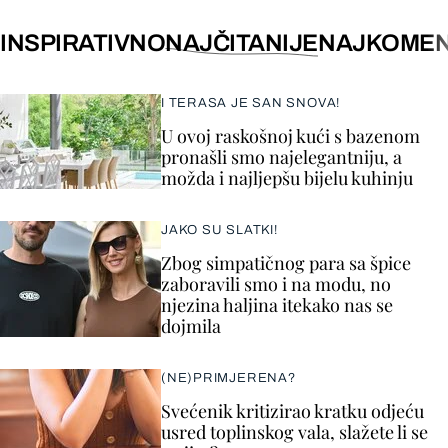
INSPIRATIVNO
NAJČITANIJE
NAJKOMEN
I TERASA JE SAN SNOVA!
U ovoj raskošnoj kući s bazenom
pronašli smo najelegantniju, a
možda i najljepšu bijelu kuhinju
JAKO SU SLATKI!
Zbog simpatičnog para sa špice
zaboravili smo i na modu, no
njezina haljina itekako nas se
dojmila
(NE)PRIMJERENA?
Svećenik kritizirao kratku odjeću
usred toplinskog vala, slažete li se