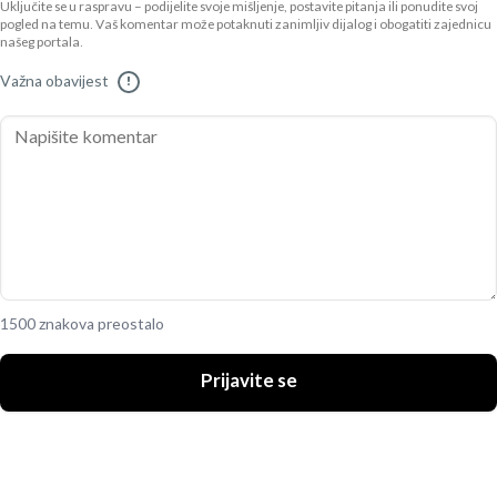
Uključite se u raspravu – podijelite svoje mišljenje, postavite pitanja ili ponudite svoj
pogled na temu. Vaš komentar može potaknuti zanimljiv dijalog i obogatiti zajednicu
našeg portala.
Važna obavijest
!
1500 znakova preostalo
Prijavite se