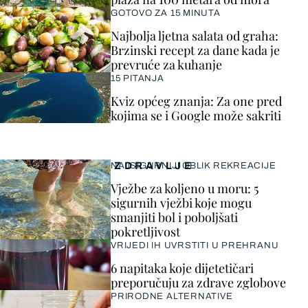
GOTOVO ZA 15 MINUTA
Najbolja ljetna salata od graha:
Brzinski recept za dane kada je
prevruće za kuhanje
15 PITANJA
Kviz općeg znanja: Za one pred
kojima se i Google može sakriti
ZDRAVLJE
NAJSIGURNIJI OBLIK REKREACIJE
Vježbe za koljeno u moru: 5
sigurnih vježbi koje mogu
smanjiti bol i poboljšati
pokretljivost
VRIJEDI IH UVRSTITI U PREHRANU
6 napitaka koje dijetetičari
preporučuju za zdrave zglobove
PRIRODNE ALTERNATIVE