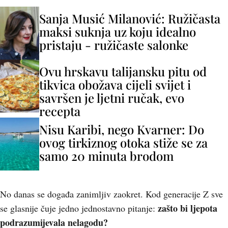
Sanja Musić Milanović: Ružičasta
maksi suknja uz koju idealno
pristaju - ružičaste salonke
Ovu hrskavu talijansku pitu od
tikvica obožava cijeli svijet i
savršen je ljetni ručak, evo
recepta
Nisu Karibi, nego Kvarner: Do
ovog tirkiznog otoka stiže se za
samo 20 minuta brodom
No danas se događa zanimljiv zaokret. Kod generacije Z sve
zašto bi ljepota
se glasnije čuje jedno jednostavno pitanje:
podrazumijevala nelagodu?