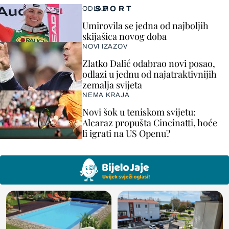
SPORT
ODLAZI
Umirovila se jedna od najboljih
skijašica novog doba
NOVI IZAZOV
Zlatko Dalić odabrao novi posao,
odlazi u jednu od najatraktivnijih
zemalja svijeta
NEMA KRAJA
Novi šok u teniskom svijetu:
Alcaraz propušta Cincinatti, hoće
li igrati na US Openu?