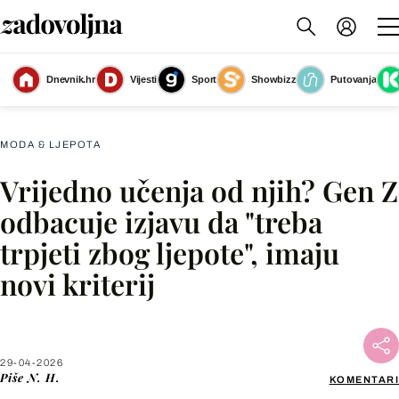
Dnevnik.hr
Vijesti
Sport
Showbizz
Putovanja
Gen Z odbacuje brojna pravila
(Foto: Shutterstock)
MODA & LJEPOTA
Vrijedno učenja od njih? Gen Z
Facebook
odbacuje izjavu da "treba
trpjeti zbog ljepote", imaju
X
novi kriterij
WhatsApp
Viber
29-04-2026
Piše
N. H.
KOMENTARI