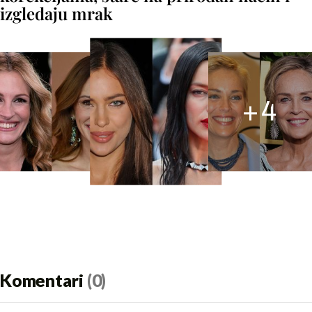
izgledaju mrak
+
4
Komentari
(0)