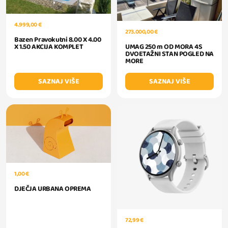
4.999,00 €
273.000,00 €
Bazen Pravokutni 8.00 X 4.00
UMAG 250 m OD MORA 4S
X 1.50 AKCIJA KOMPLET
DVOETAŽNI STAN POGLED NA
MORE
SAZNAJ VIŠE
SAZNAJ VIŠE
1,00 €
DJEČJA URBANA OPREMA
72,99 €