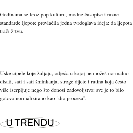
Godinama se kroz pop kulturu, modne časopise i razne
standarde ljepote provlačila jedna tvrdoglava ideja: da ljepota
traži žrtvu.
Uske cipele koje žuljaju, odjeća u kojoj ne možeš normalno
disati, sati i sati šminkanja, stroge dijete i rutina koja često
više iscrpljuje nego što donosi zadovoljstvo: sve je to bilo
gotovo normalizirano kao "dio procesa".
U TRENDU