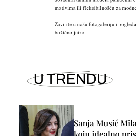
motivima ili fleksibilnošću za modne
Zavirite u našu fotogaleriju i pogled
božićno jutro.
U TRENDU
Sanja Musić Mila
koju idealno pris