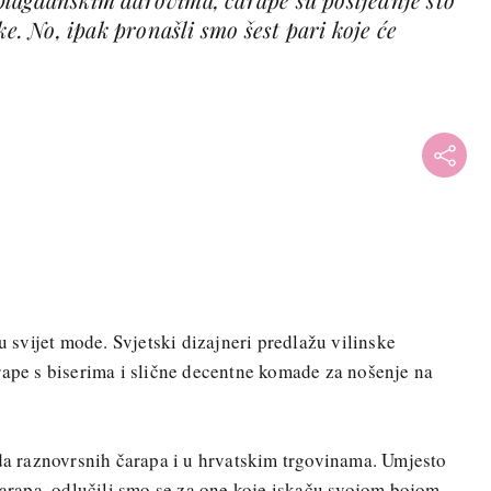
ke. No, ipak pronašli smo šest pari koje će
+
 u svijet mode. Svjetski dizajneri predlažu vilinske
rape s biserima i slične decentne komade za nošenje na
uda raznovrsnih čarapa i u hrvatskim trgovinama. Umjesto
rapa, odlučili smo se za one koje iskaču svojom bojom,