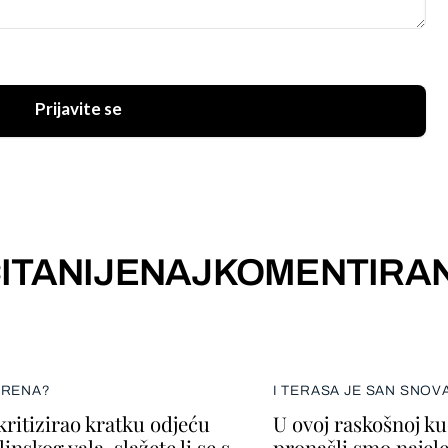
Prijavite se
ITANIJE
NAJKOMENTIRAN
ERENA?
I TERASA JE SAN SNOV
kritizirao kratku odjeću
U ovoj raskošnoj k
inskog vala, slažete li se s
pronašli smo najele