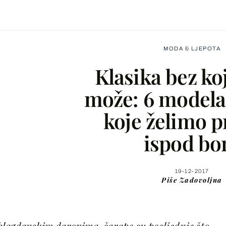
MODA & LJEPOTA
Klasika bez ko
može: 6 modela
koje želimo p
Facebook
ispod bo
X
19-12-2017
Piše
Zadovoljna
WhatsApp
Viber
lagdanskim darovima, čarape su posljednje što