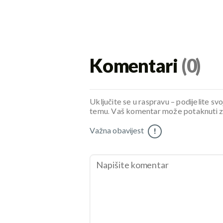
Komentari
(0)
Uključite se u raspravu – podijelite svo
temu. Vaš komentar može potaknuti zani
Važna obavijest
!