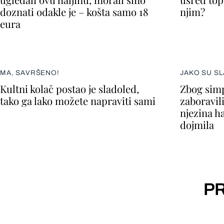
doznati odakle je – košta samo 18
njim?
eura
MA, SAVRŠENO!
JAKO SU SL
Kultni kolač postao je sladoled,
Zbog simp
tako ga lako možete napraviti sami
zaboravil
njezina ha
dojmila
PR