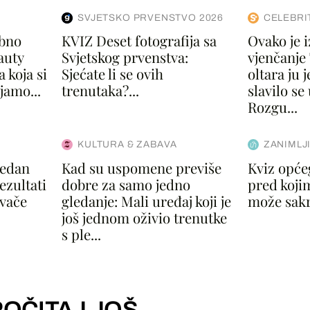
SVJETSKO PRVENSTVO 2026
CELEBRI
ebno
KVIZ Deset fotografija sa
Ovako je 
auty
Svjetskog prvenstva:
vjenčanje 
 koja si
Sjećate li se ovih
oltara ju 
jamo...
trenutaka?...
slavilo se
Rozgu...
KULTURA & ZABAVA
ZANIMLJ
jedan
Kad su uspomene previše
Kviz opće
ezultati
dobre za samo jedno
pred koji
ivače
gledanje: Mali uređaj koji je
može sakri
još jednom oživio trenutke
s ple...
OČITAJ JOŠ