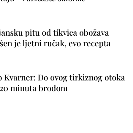
jansku pitu od tikvica obožava
vršen je ljetni ručak, evo recepta
o Kvarner: Do ovog tirkiznog otoka
o 20 minuta brodom