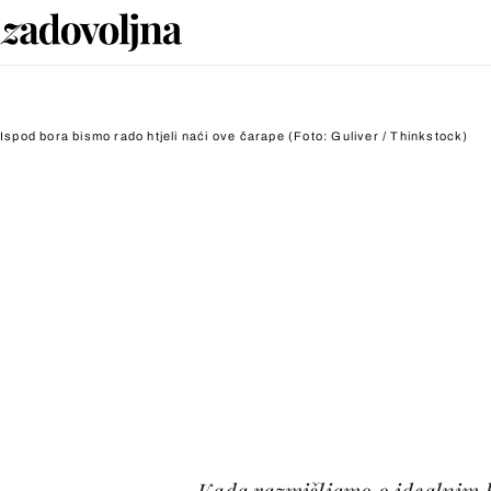
Ispod bora bismo rado htjeli naći ove čarape
(Foto: Guliver / Thinkstock)
Kada razmišljamo o idealnim b