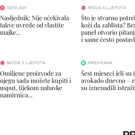
SERIJSKI
MODA & LJEPOTA
Nasljednik: Nije očekivala
Što je stvarno potr
takve uvrede od vlastite
koži da zablista? Be
majke...
panel otvorio pitanja
i same često postavl
MODA & LJEPOTA
PREHRANA
Omiljene proizvode za
Šest mjeseci jeli su 
njegu sada možete kupiti i
avokado dnevno – r
usput, tijekom nabavke
su iznenadili istraž
namirnica...
PR