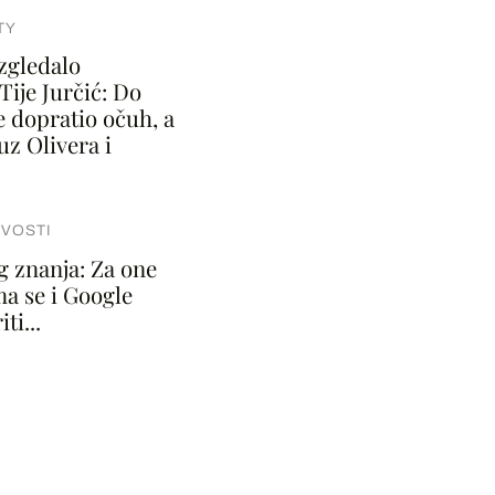
TY
izgledalo
Tije Jurčić: Do
je dopratio očuh, a
 uz Olivera i
IVOSTI
g znanja: Za one
ma se i Google
ti...