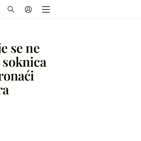
je se ne
 soknica
ronaći
ra