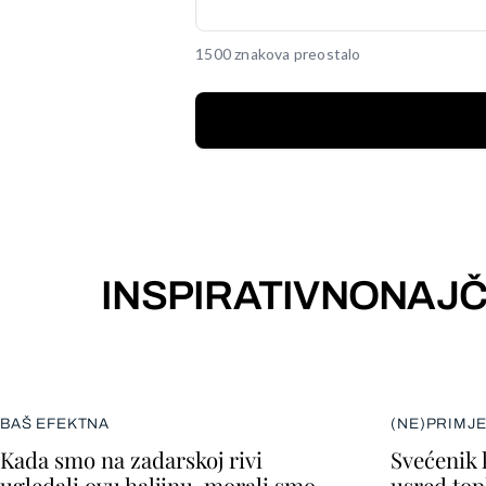
1500 znakova preostalo
INSPIRATIVNO
NAJČ
BAŠ EFEKTNA
(NE)PRIMJ
Kada smo na zadarskoj rivi
Svećenik 
ugledali ovu haljinu, morali smo
usred topl