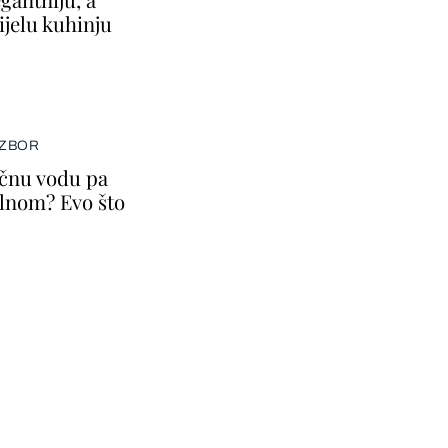
ijelu kuhinju
IZBOR
ičnu vodu pa
lnom? Evo što