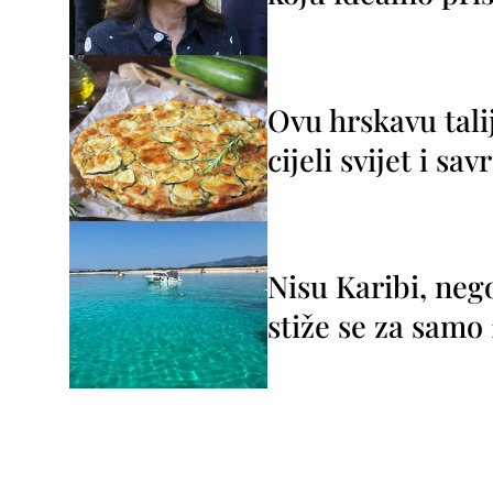
Ovu hrskavu tali
cijeli svijet i sa
Nisu Karibi, neg
stiže se za sam