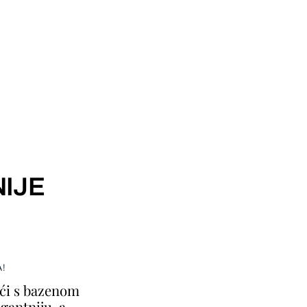
IJE
A!
ući s bazenom
gantniju, a