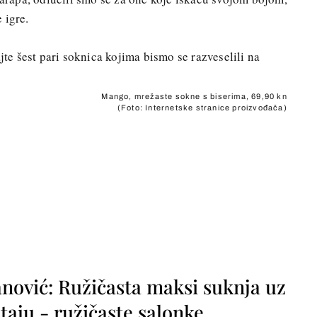
 igre.
ajte šest pari soknica kojima bismo se razveselili na
Mango, mrežaste sokne s biserima, 69,90 kn
(Foto: Internetske stranice proizvođača)
nović: Ružičasta maksi suknja uz
taju - ružičaste salonke