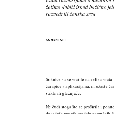
želimo dobiti ispod božićne jel
razvedriti ženska srca
KOMENTARI
Soknice su se vratile na velika vrata
čarapice s aplikacijama, mrežaste ča
štikle ili gležnjače.
Ne čudi stoga što se proširila i pon
dosadnih tamnih modela pamučnih ča