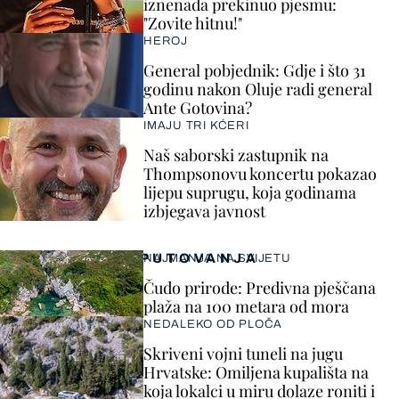
iznenada prekinuo pjesmu:
"Zovite hitnu!"
HEROJ
General pobjednik: Gdje i što 31
godinu nakon Oluje radi general
Ante Gotovina?
IMAJU TRI KĆERI
Naš saborski zastupnik na
Thompsonovu koncertu pokazao
lijepu suprugu, koja godinama
izbjegava javnost
PUTOVANJA
NAJMANJA NA SVIJETU
Čudo prirode: Predivna pješčana
plaža na 100 metara od mora
NEDALEKO OD PLOČA
Skriveni vojni tuneli na jugu
Hrvatske: Omiljena kupališta na
koja lokalci u miru dolaze roniti i