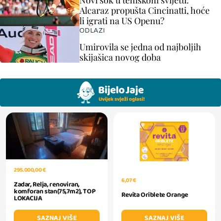
Novi šok u teniskom svijetu:
Alcaraz propušta Cincinatti, hoće
li igrati na US Openu?
ODLAZI
Umirovila se jedna od najboljih
skijašica novog doba
295.000,00 €
6,07 €
Zadar, Relja, renoviran,
komforan stan(75,7m2), TOP
Revita Oriblete Orange
LOKACIJA
SAZNAJ VIŠE
SAZNAJ VIŠE