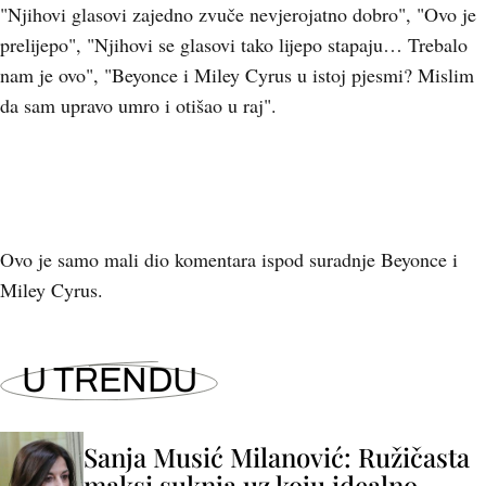
"Njihovi glasovi zajedno zvuče nevjerojatno dobro", "Ovo je
prelijepo", "Njihovi se glasovi tako lijepo stapaju… Trebalo
nam je ovo", "Beyonce i Miley Cyrus u istoj pjesmi? Mislim
da sam upravo umro i otišao u raj".
Ovo je samo mali dio komentara ispod suradnje Beyonce i
Miley Cyrus.
U TRENDU
Sanja Musić Milanović: Ružičasta
maksi suknja uz koju idealno