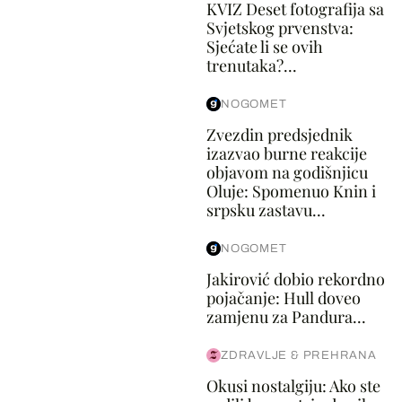
KVIZ Deset fotografija sa
Svjetskog prvenstva:
Sjećate li se ovih
trenutaka?...
NOGOMET
Zvezdin predsjednik
izazvao burne reakcije
objavom na godišnjicu
Oluje: Spomenuo Knin i
srpsku zastavu...
NOGOMET
Jakirović dobio rekordno
pojačanje: Hull doveo
zamjenu za Pandura...
ZDRAVLJE & PREHRANA
Okusi nostalgiju: Ako ste