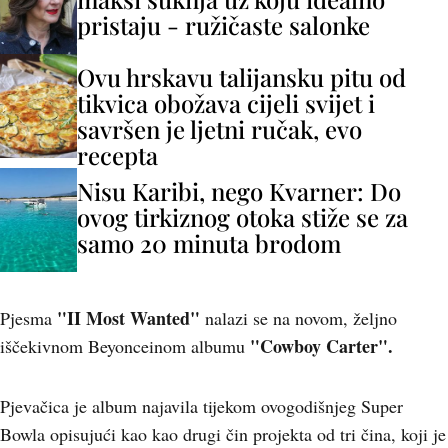
pristaju - ružičaste salonke
Ovu hrskavu talijansku pitu od
tikvica obožava cijeli svijet i
savršen je ljetni ručak, evo
recepta
Nisu Karibi, nego Kvarner: Do
ovog tirkiznog otoka stiže se za
samo 20 minuta brodom
"II Most Wanted"
Pjesma
nalazi se na novom, željno
"Cowboy Carter".
iščekivnom Beyonceinom albumu
Pjevačica je album najavila tijekom ovogodišnjeg Super
Bowla opisujući kao kao drugi čin projekta od tri čina, koji je