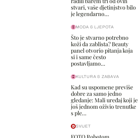
radili barem tri od ovih
stvari, vaše djetinjstvo bilo
je legendarno...
MODA & LJEPOTA
Što je stvarno potrebno
koži da zablista? Beauty
panel otvorio pitanja koja
si i same često
postavljamo...
KULTURA & ZABAVA
Kad su uspomene previše
dobre za samo jedno
gledanje: Mali uređaj koji je
još jednom oživio trenutke
s ple...
SVIJET
FOTO Robotom