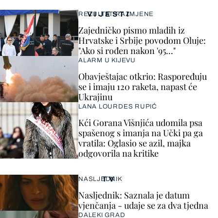
VIJESTI
REZULTAT RAZMJENE
Zajedničko pismo mladih iz
Hrvatske i Srbije povodom Oluje:
"Ako si rođen nakon '95..."
ALARM U KIJEVU
Obavještajac otkrio: Raspoređuju
se i imaju 120 raketa, napast će
Ukrajinu
LANA LOURDES RUPIĆ
Kći Gorana Višnjića udomila psa
spašenog s imanja na Učki pa ga
vratila: Oglasio se azil, majka
odgovorila na kritike
TV
NASLJEDNIK
Nasljednik: Saznala je datum
vjenčanja - udaje se za dva tjedna
DALEKI GRAD