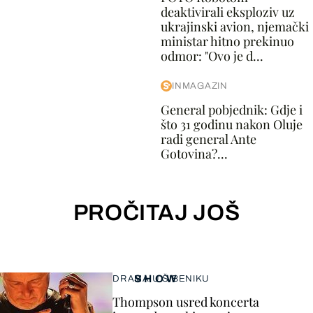
deaktivirali eksploziv uz
ukrajinski avion, njemački
ministar hitno prekinuo
odmor: "Ovo je d...
INMAGAZIN
General pobjednik: Gdje i
što 31 godinu nakon Oluje
radi general Ante
Gotovina?...
PROČITAJ JOŠ
SHOW
DRAMA U ŠIBENIKU
Thompson usred koncerta