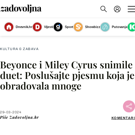
Dnevnik.hr
Vijesti
Sport
Showbizz
Putovanja
Slika nije dostupna
KULTURA & ZABAVA
Beyonce i Miley Cyrus snimile
Facebook
duet: Poslušajte pjesmu koja je
obradovala mnoge
X
WhatsApp
29-03-2024
Piše
Zadovoljna.hr
KOMENTARI
Viber