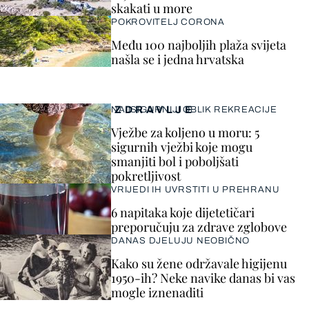
skakati u more
POKROVITELJ CORONA
Među 100 najboljih plaža svijeta
našla se i jedna hrvatska
ZDRAVLJE
NAJSIGURNIJI OBLIK REKREACIJE
Vježbe za koljeno u moru: 5
sigurnih vježbi koje mogu
smanjiti bol i poboljšati
pokretljivost
VRIJEDI IH UVRSTITI U PREHRANU
6 napitaka koje dijetetičari
preporučuju za zdrave zglobove
DANAS DJELUJU NEOBIČNO
Kako su žene održavale higijenu
1950-ih? Neke navike danas bi vas
mogle iznenaditi