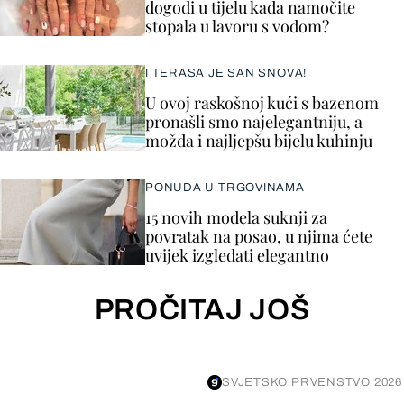
dogodi u tijelu kada namočite
stopala u lavoru s vodom?
I TERASA JE SAN SNOVA!
U ovoj raskošnoj kući s bazenom
pronašli smo najelegantniju, a
možda i najljepšu bijelu kuhinju
PONUDA U TRGOVINAMA
15 novih modela suknji za
povratak na posao, u njima ćete
uvijek izgledati elegantno
PROČITAJ JOŠ
SVJETSKO PRVENSTVO 2026