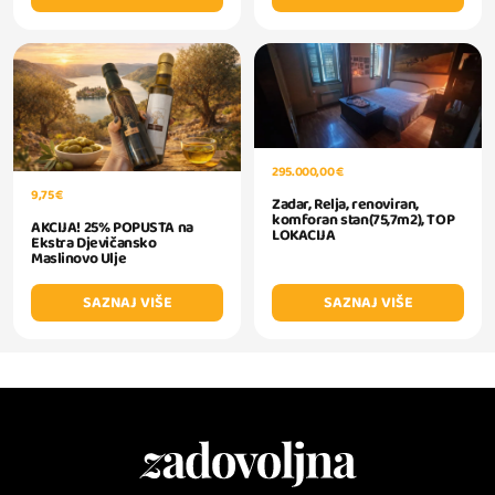
295.000,00 €
9,75 €
Zadar, Relja, renoviran,
komforan stan(75,7m2), TOP
AKCIJA! 25% POPUSTA na
LOKACIJA
Ekstra Djevičansko
Maslinovo Ulje
SAZNAJ VIŠE
SAZNAJ VIŠE