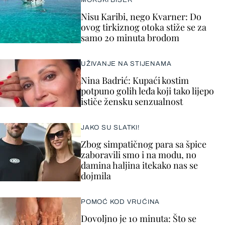
MORSKI BISER
Nisu Karibi, nego Kvarner: Do
ovog tirkiznog otoka stiže se za
samo 20 minuta brodom
UŽIVANJE NA STIJENAMA
Nina Badrić: Kupaći kostim
potpuno golih leđa koji tako lijepo
ističe žensku senzualnost
JAKO SU SLATKI!
Zbog simpatičnog para sa špice
zaboravili smo i na modu, no
damina haljina itekako nas se
dojmila
POMOĆ KOD VRUĆINA
Dovoljno je 10 minuta: Što se