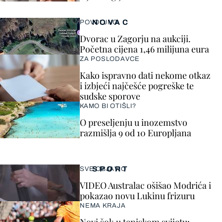
NOVAC
POVOLJNO
Dvorac u Zagorju na aukciji.
Početna cijena 1,46 milijuna eura
ZA POSLODAVCE
Kako ispravno dati nekome otkaz
i izbjeći najčešće pogreške te
sudske sporove
KAMO BI OTIŠLI?
O preseljenju u inozemstvo
razmišlja 9 od 10 Europljana
SPORT
SVE OBJAVIO
VIDEO Australac ošišao Modrića i
pokazao novu Lukinu frizuru
NEMA KRAJA