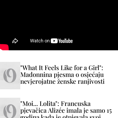
"What It Feels Like for a Girl":
Madonnina pjesma o osjećaju
nevjerojatne ženske ranjivosti
"Moi... Lolita": Francuska
pjevačica Alizée imala je samo 15
godina kada je otpjevala svoj