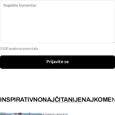
1500 znakova preostalo
Prijavite se
INSPIRATIVNO
NAJČITANIJE
NAJKOMEN