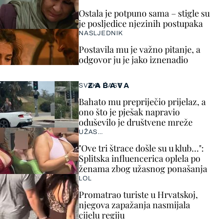
Ostala je potpuno sama – stigle su
je posljedice njezinih postupaka
NASLJEDNIK
Postavila mu je važno pitanje, a
odgovor ju je jako iznenadio
ZABAVA
SVAKA ČAST
Bahato mu prepriječio prijelaz, a
ono što je pješak napravio
oduševilo je društvene mreže
UŽAS…
"Ove tri štrace došle su u klub…":
Splitska influencerica oplela po
ženama zbog užasnog ponašanja
LOL
Promatrao turiste u Hrvatskoj,
njegova zapažanja nasmijala
cijelu regiju