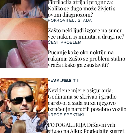
Fibrilacija atrija i prognoza:
Koliko se dugo može živjeti s
ovom dijagnozom?
POKROVITELJ STADA
Zašto neki ljudi izgore na suncu
već nakon 15 minuta, a drugi ne?
ČEST PROBLEM
Pucanje kože oko noktiju na
rukama: Zašto se problem stalno
vraća i kako ga zaustaviti?
VIJESTI
VELIKI PAD
Neviđene mjere osiguranja:
Godinama se skrivao i gradio
carstvo, a sada su za njegovo
izručenje naručili posebno vozilo
KREĆE SPEKTAKL
FOTOGALERIJA Državni vrh
stigao na Alku: Pogledajte susret