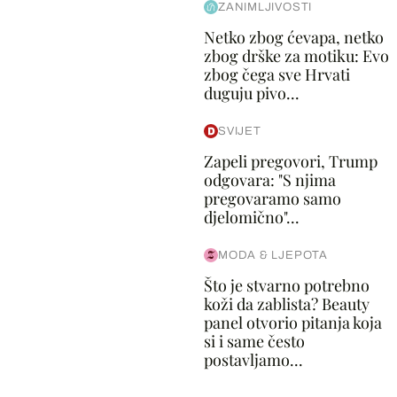
ZANIMLJIVOSTI
Netko zbog ćevapa, netko
zbog drške za motiku: Evo
zbog čega sve Hrvati
duguju pivo...
SVIJET
Zapeli pregovori, Trump
odgovara: "S njima
pregovaramo samo
djelomično"...
MODA & LJEPOTA
Što je stvarno potrebno
koži da zablista? Beauty
panel otvorio pitanja koja
si i same često
postavljamo...