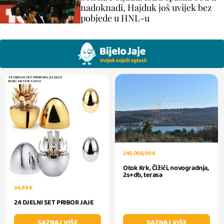
nadoknadi, Hajduk još uvijek bez
pobjede u HNL-u
245.000,00 €
Otok Krk, Čižići, novogradnja,
2s+db, terasa
34,99 €
24 DJELNI SET PRIBOR JAJE
SAZNAJ VIŠE
SAZNAJ VIŠE