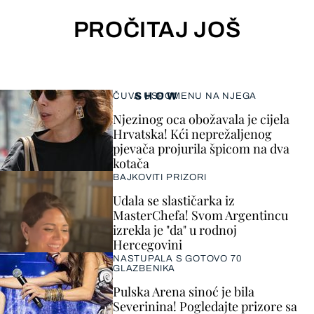
PROČITAJ JOŠ
SHOW
ČUVA USPOMENU NA NJEGA
Njezinog oca obožavala je cijela
Hrvatska! Kći neprežaljenog
pjevača projurila špicom na dva
kotača
BAJKOVITI PRIZORI
Udala se slastičarka iz
MasterChefa! Svom Argentincu
izrekla je "da" u rodnoj
Hercegovini
NASTUPALA S GOTOVO 70
GLAZBENIKA
Pulska Arena sinoć je bila
Severinina! Pogledajte prizore sa