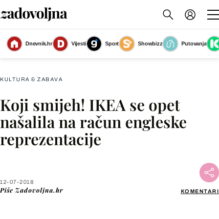
Dnevnik.hr
Vijesti
Sport
Showbizz
Putovanja
Lampa brenda IKEA
(Foto: IKEA)
KULTURA & ZABAVA
Koji smijeh! IKEA se opet
Facebook
našalila na račun engleske
reprezentacije
X
WhatsApp
12-07-2018
Piše
Zadovoljna.hr
KOMENTARI
Viber