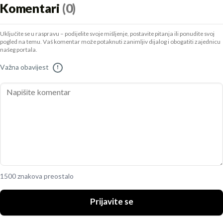
Komentari
(0)
Uključite se u raspravu – podijelite svoje mišljenje, postavite pitanja ili ponudite svoj
pogled na temu. Vaš komentar može potaknuti zanimljiv dijalog i obogatiti zajednicu
našeg portala.
Važna obavijest
!
1500 znakova preostalo
Prijavite se