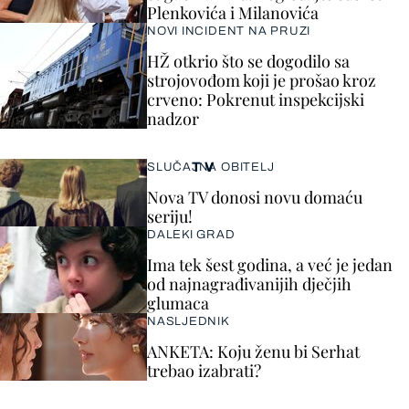
Plenkovića i Milanovića
NOVI INCIDENT NA PRUZI
HŽ otkrio što se dogodilo sa
strojovođom koji je prošao kroz
crveno: Pokrenut inspekcijski
nadzor
TV
SLUČAJNA OBITELJ
Nova TV donosi novu domaću
seriju!
DALEKI GRAD
Ima tek šest godina, a već je jedan
od najnagrađivanijih dječjih
glumaca
NASLJEDNIK
ANKETA: Koju ženu bi Serhat
trebao izabrati?