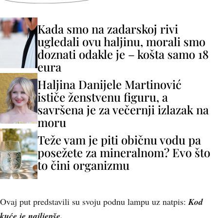
Kada smo na zadarskoj rivi
ugledali ovu haljinu, morali smo
doznati odakle je – košta samo 18
eura
Haljina Danijele Martinović
ističe ženstvenu figuru, a
savršena je za večernji izlazak na
moru
Teže vam je piti običnu vodu pa
posežete za mineralnom? Evo što
to čini organizmu
Ovaj put predstavili su svoju podnu lampu uz natpis:
Kod
kuće je najljepše.