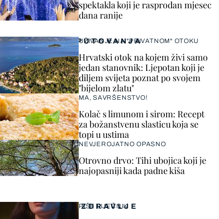
spektakla koji je rasprodan mjesec
dana ranije
PUTOVANJA
UŽIVANJE NA "PRIVATNOM" OTOKU
Hrvatski otok na kojem živi samo
jedan stanovnik: Ljepotan koji je
diljem svijeta poznat po svojem
"bijelom zlatu"
MA, SAVRŠENSTVO!
Kolač s limunom i sirom: Recept
za božanstvenu slasticu koja se
topi u ustima
NEVJEROJATNO OPASNO
Otrovno drvo: Tihi ubojica koji je
najopasniji kada padne kiša
ZDRAVLJE
PIŠE LIJEČNIK