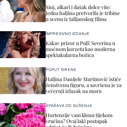
Sinj, alkari i dašak dolce vite:
Jedna haljina pretvorila je tribine
u scenu iz talijanskog filma
IMPRESIVNO IZDANJE
Kakav prizor u Puli! Severina u
moćnom korzetu kao moderna
spektakularna božica
POPUT SIRENE
Haljina Danijele Martinović ističe
ženstvenu figuru, a savršena je za
večernji izlazak na moru
SPAŠAVA OD SUŠENJA
Hortenzije vam klonu tijekom
vrućina? Ovaj laki postupak