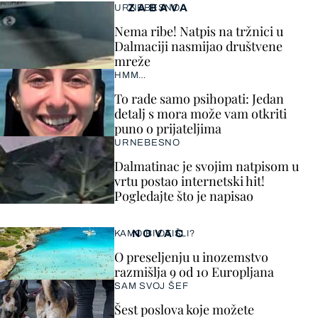
ZABAVA
URNEBESNO
Nema ribe! Natpis na tržnici u
Dalmaciji nasmijao društvene
mreže
HMM…
To rade samo psihopati: Jedan
detalj s mora može vam otkriti
puno o prijateljima
URNEBESNO
Dalmatinac je svojim natpisom u
vrtu postao internetski hit!
Pogledajte što je napisao
NOVAC
KAMO BI OTIŠLI?
O preseljenju u inozemstvo
razmišlja 9 od 10 Europljana
SAM SVOJ ŠEF
Šest poslova koje možete