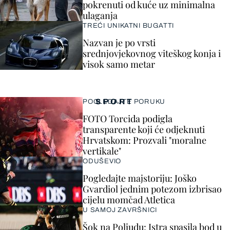
pokrenuti od kuće uz minimalna
ulaganja
TREĆI UNIKATNI BUGATTI
Nazvan je po vrsti
srednjovjekovnog viteškog konja i
visok samo metar
SPORT
POGLEDAJTE PORUKU
FOTO Torcida podigla
transparente koji će odjeknuti
Hrvatskom: Prozvali "moralne
vertikale"
ODUŠEVIO
Pogledajte majstoriju: Joško
Gvardiol jednim potezom izbrisao
cijelu momčad Atletica
U SAMOJ ZAVRŠNICI
Šok na Poljudu: Istra spasila bod u