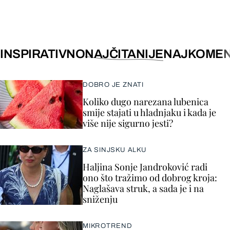
INSPIRATIVNO
NAJČITANIJE
NAJKOMEN
DOBRO JE ZNATI
Koliko dugo narezana lubenica
smije stajati u hladnjaku i kada je
više nije sigurno jesti?
ZA SINJSKU ALKU
Haljina Sonje Jandroković radi
ono što tražimo od dobrog kroja:
Naglašava struk, a sada je i na
sniženju
MIKROTREND