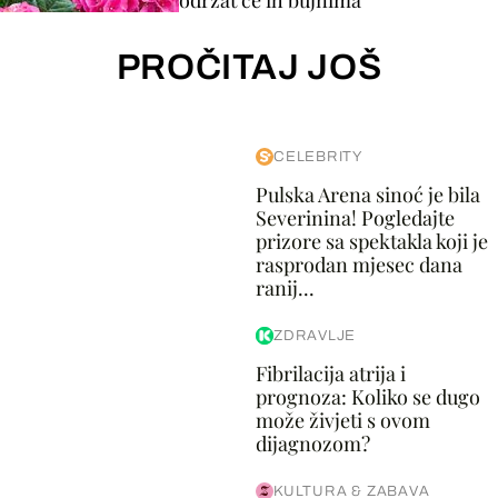
održat će ih bujnima
PROČITAJ JOŠ
CELEBRITY
Pulska Arena sinoć je bila
Severinina! Pogledajte
prizore sa spektakla koji je
rasprodan mjesec dana
ranij...
ZDRAVLJE
Fibrilacija atrija i
prognoza: Koliko se dugo
može živjeti s ovom
dijagnozom?
KULTURA & ZABAVA