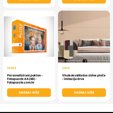
19,00 €
2,49 €
Personalizirani poklon -
Visokokvalitetne zidne ploče
Fotopuzzle A4 (48) -
- imitacija drva
fotopuzzle.com.hr
SAZNAJ VIŠE
SAZNAJ VIŠE