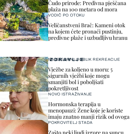
Čudo prirode: Predivna pješčana
plaža na 100 metara od mora
VODIČ PO OTOKU
Veličanstveni Brač: Kameni otok
na kojem ćete pronaći pustinju,
predivne plaže i uzbudljivu hranu
ZDRAVLJE
NAJSIGURNIJI OBLIK REKREACIJE
Vježbe za koljeno u moru: 5
sigurnih vježbi koje mogu
smanjiti bol i poboljšati
pokretljivost
NOVO ISTRAŽIVANJE
Hormonska terapija u
menopauzi: Žene koje je koriste
imaju znatno manji rizik od ovoga
POKROVITELJ STADA
Zašto neki ljudi izgore na suncu