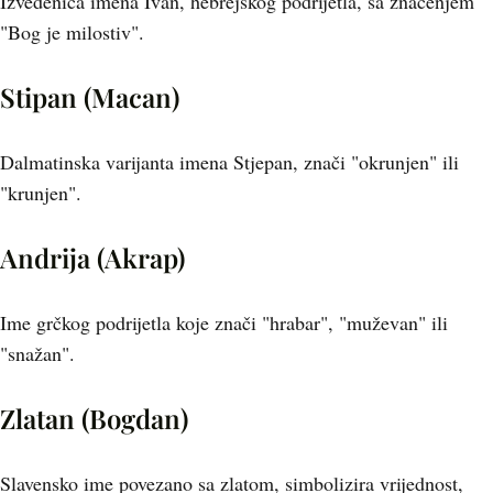
Izvedenica imena Ivan, hebrejskog podrijetla, sa značenjem
"Bog je milostiv".
Stipan (Macan)
Dalmatinska varijanta imena Stjepan, znači "okrunjen" ili
"krunjen".
Andrija (Akrap)
Ime grčkog podrijetla koje znači "hrabar", "muževan" ili
"snažan".
Zlatan (Bogdan)
Slavensko ime povezano sa zlatom, simbolizira vrijednost,