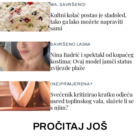
MA, SAVRŠENO!
Kultni kolač postao je sladoled,
tako ga lako možete napraviti
sami
SAVRŠENO LASKA
Nina Badrić i spektakl od kupaćeg
kostima: Ovaj model jamči status
zvijezde plaže
(NE)PRIMJERENA?
Svećenik kritizirao kratku odjeću
usred toplinskog vala, slažete li se
s njim?
PROČITAJ JOŠ