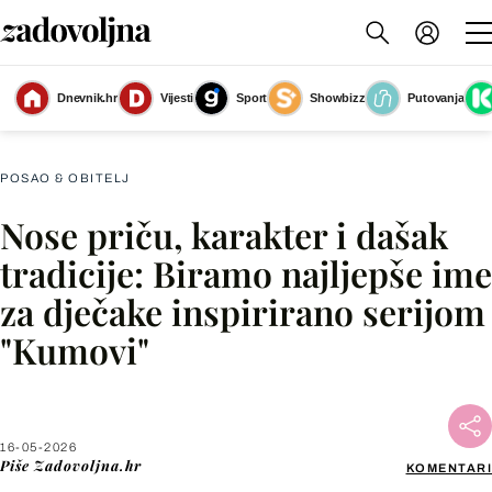
Dnevnik.hr
Vijesti
Sport
Showbizz
Putovanja
Biramo najljepše ime za dječake inspirirano serijom Kumovi
(Foto: Nova TV)
POSAO & OBITELJ
Nose priču, karakter i dašak
Facebook
tradicije: Biramo najljepše ime
za dječake inspirirano serijom
X
"Kumovi"
WhatsApp
Viber
16-05-2026
Piše
Zadovoljna.hr
KOMENTARI