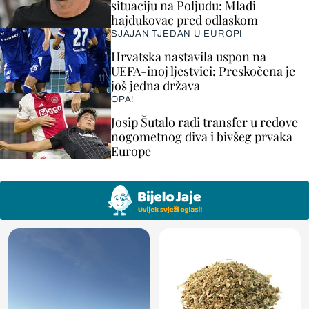
situaciju na Poljudu: Mladi
hajdukovac pred odlaskom
SJAJAN TJEDAN U EUROPI
Hrvatska nastavila uspon na
UEFA-inoj ljestvici: Preskočena je
još jedna država
OPA!
Josip Šutalo radi transfer u redove
nogometnog diva i bivšeg prvaka
Europe