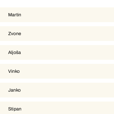
Martin
Martin
Zvone
Zvone
Aljoša
Aljoša
Vinko
Vinko
Janko
Janko
Stipan
Stipan