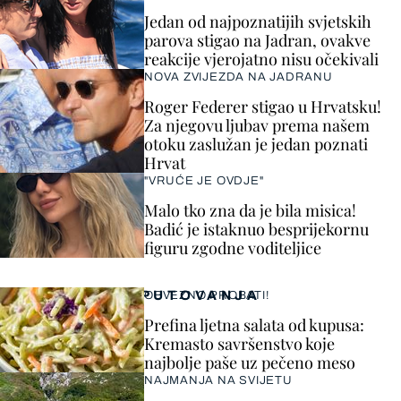
Jedan od najpoznatijih svjetskih
parova stigao na Jadran, ovakve
reakcije vjerojatno nisu očekivali
NOVA ZVIJEZDA NA JADRANU
Roger Federer stigao u Hrvatsku!
Za njegovu ljubav prema našem
otoku zaslužan je jedan poznati
Hrvat
"VRUĆE JE OVDJE"
Malo tko zna da je bila misica!
Badić je istaknuo besprijekornu
figuru zgodne voditeljice
PUTOVANJA
OBVEZNO PROBATI!
Prefina ljetna salata od kupusa:
Kremasto savršenstvo koje
najbolje paše uz pečeno meso
NAJMANJA NA SVIJETU