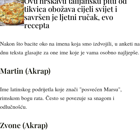
Ovu hrskavu talijansku pitu od
tikvica obožava cijeli svijet i
savršen je ljetni ručak, evo
recepta
Nakon što bacite oko na imena koja smo izdvojili, u anketi na
dnu teksta glasajte za one ime koje je vama osobno najljepše.
Martin (Akrap)
Ime latinskog podrijetla koje znači "posvećen Marsu",
rimskom bogu rata. Često se povezuje sa snagom i
odlučnošću.
Zvone (Akrap)