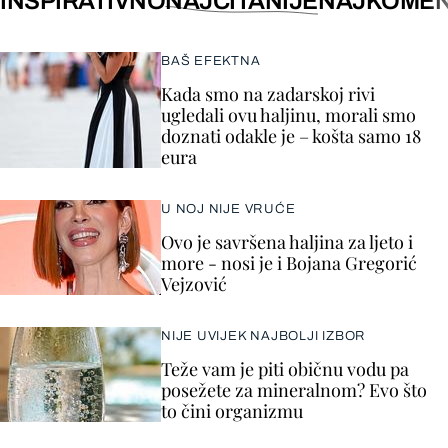
INSPIRATIVNO
NAJČITANIJE
NAJKOMEN
BAŠ EFEKTNA
Kada smo na zadarskoj rivi
ugledali ovu haljinu, morali smo
doznati odakle je – košta samo 18
eura
U NOJ NIJE VRUĆE
Ovo je savršena haljina za ljeto i
more - nosi je i Bojana Gregorić
Vejzović
NIJE UVIJEK NAJBOLJI IZBOR
Teže vam je piti običnu vodu pa
posežete za mineralnom? Evo što
to čini organizmu