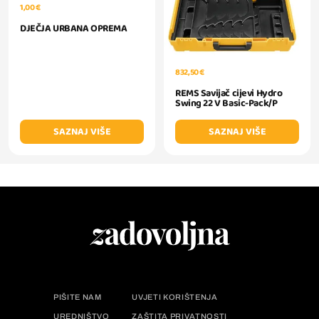
1,00 €
DJEČJA URBANA OPREMA
832,50 €
REMS Savijač cijevi Hydro
Swing 22 V Basic-Pack/P
SAZNAJ VIŠE
SAZNAJ VIŠE
PIŠITE NAM
UVJETI KORIŠTENJA
UREDNIŠTVO
ZAŠTITA PRIVATNOSTI