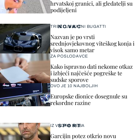
hrvatskoj granici, ali gledatelji su
podijeljeni
NOVAC
TREĆI UNIKATNI BUGATTI
Nazvan je po vrsti
srednjovjekovnog viteškog konja i
visok samo metar
ZA POSLODAVCE
Kako ispravno dati nekome otkaz
i izbjeći najčešće pogreške te
sudske sporove
OVO JE 10 NAJBOLJIH
Europske dionice dosegnule su
rekordne razine
SPORT
IZ VEDRA NEBA
Garcijin potez otkrio novu