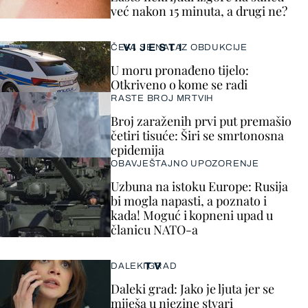
već nakon 15 minuta, a drugi ne?
VIJESTI
ČEKA SE NALAZ OBDUKCIJE
U moru pronađeno tijelo:
Otkriveno o kome se radi
RASTE BROJ MRTVIH
Broj zaraženih prvi put premašio
četiri tisuće: Širi se smrtonosna
epidemija
OBAVJEŠTAJNO UPOZORENJE
Uzbuna na istoku Europe: Rusija
bi mogla napasti, a poznato i
kada! Moguć i kopneni upad u
članicu NATO-a
TV
DALEKI GRAD
Daleki grad: Jako je ljuta jer se
miješa u njezine stvari