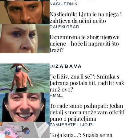
NASLJEDNIK
Nasljednik: Ljuta je na njega i
zahtjeva da učini nešto
DALEKI GRAD
Uznemirena je zbog njegove
ucjene - hoće li napraviti što
traži?
ZABAVA
LOL
"Je li živ, zna li se?": Snimka s
Jadrana postala hit, radi li i vaš
muž ovo?
HMM…
To rade samo psihopati: Jedan
detalj s mora može vam otkriti
puno o prijateljima
ZAMJERATE LI JOJ?
"Koja kuja…": Snašla se na