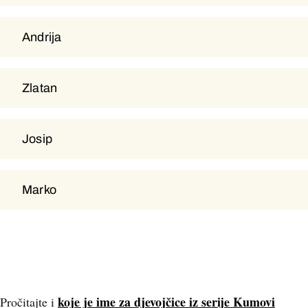
Andrija
Andrija
Zlatan
Zlatan
Josip
Josip
Marko
Marko
koje je ime za djevojčice iz serije Kumovi
Pročitajte i