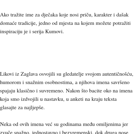
Ako tražite ime za dječaka koje nosi priču, karakter i dašak
domaće tradicije, jedno od mjesta na kojem možete potražiti
inspiraciju je i serija Kumovi.
Likovi iz Zaglava osvojili su gledatelje svojom autentičnošću,
humorom i snažnim osobnostima, a njihova imena savršeno
spajaju klasično i suvremeno. Nakon što bacite oko na imena
koja smo izdvojili u nastavku, u anketi na kraju teksta
glasajte za najljepše.
Neka od ovih imena već su godinama među omiljenima jer
zvuče snažno, jednostavno i bezvremenski, dok druga nose