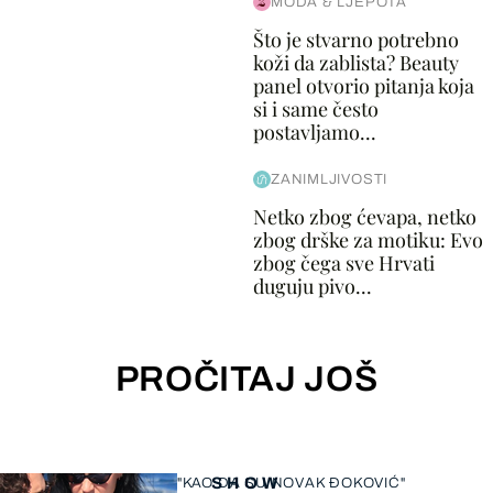
MODA & LJEPOTA
Što je stvarno potrebno
koži da zablista? Beauty
panel otvorio pitanja koja
si i same često
postavljamo...
ZANIMLJIVOSTI
Netko zbog ćevapa, netko
zbog drške za motiku: Evo
zbog čega sve Hrvati
duguju pivo...
PROČITAJ JOŠ
SHOW
"KAO DA SU NOVAK ĐOKOVIĆ"