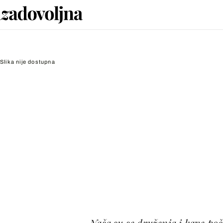
Slika nije dostupna
Naša su se druženja i kave poč