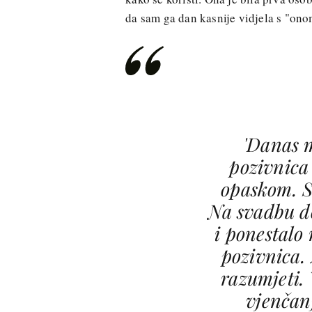
da sam ga dan kasnije vidjela s "on
'Danas m
pozivnica
opaskom. S
Na svadbu do
i ponestalo 
pozivnica.
razumjeti.
vjenčanj