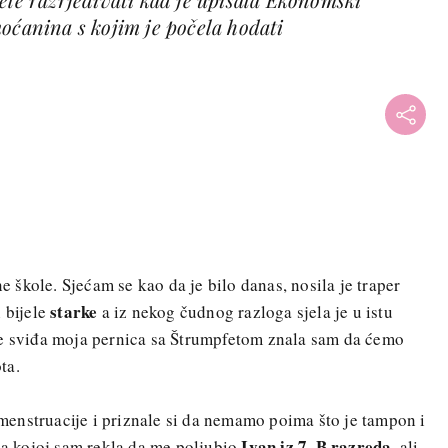
oćanina s kojim je počela hodati
škole. Sjećam se kao da je bilo danas, nosila je traper
starke
 bijele
a iz nekog čudnog razloga sjela je u istu
se sviđa moja pernica sa Štrumpfetom znala sam da ćemo
ta.
enstruacije i priznale si da nemamo poima što je tampon i
Ivan iz 7. B razreda
oba kojoj sam rekla da me poljubio
, ali