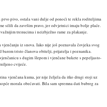
prvo pivo, ostala vani dulje od ponoći te rekla roditeljima
e silili da završim pravo, jer odvjetnici imaju bolje plaće.
važnijim trenucima i neizbježno rame za plakanje.
m vjenčanju iz snova. Iako nije još poznavala čovjeka svog
d barem tristo članova obitelji, prijatelja i poznanika.
u vjenčanicu s dugim šlepom i vjenčane bukete s pepeljasto-
miljeno cvijeće.
ina vjenčana kuma, jer nije željela da itko drugi stoji uz
uopće morala obećavati. Bila sam spremna dati bubreg za