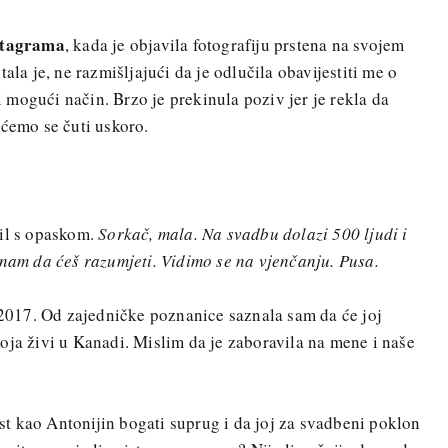
stagrama
, kada je objavila fotografiju prstena na svojem
ala je, ne razmišljajući da je odlučila obavijestiti me o
mogući način. Brzo je prekinula poziv jer je rekla da
 ćemo se čuti uskoro.
ail s opaskom.
Sorkač, mala. Na svadbu dolazi 500 ljudi i
Znam da ćeš razumjeti. Vidimo se na vjenčanju. Pusa.
a 2017. Od zajedničke poznanice saznala sam da će joj
oja živi u Kanadi. Mislim da je zaboravila na mene i naše
t kao Antonijin bogati suprug i da joj za svadbeni poklon