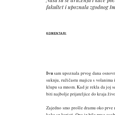
fakultet i upoznala zgodnog Im
KOMENTARI
Ivu
sam upoznala prvog dana osnovne 
suknju, ružičastu majicu s volanima i
klupu sa mnom. Kad je rekla da joj 
biti najbolje prijateljice do kraja živo
Zajedno smo prošle dramu oko prve m
kako se koristi. Ona je bila prva os