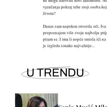
ne mogu darovati novi automobil. No p
vjenčanja pokraj tebe stoji osoba koja
životu?
Danas sam napokon otvorila oči. Iva 
prepoznajem više svoju najbolju prij
pitam se. I ima li uopće smisla ići 
je izgleda ionako najvažnije...
U TRENDU