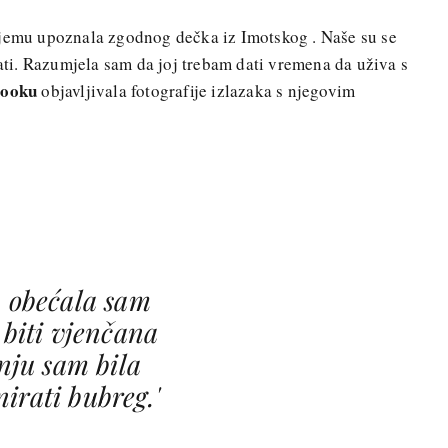
jemu upoznala zgodnog dečka iz Imotskog . Naše su se
vati. Razumjela sam da joj trebam dati vremena da uživa s
ooku
objavljivala fotografije izlazaka s njegovim
a obećala sam
j biti vjenčana
nju sam bila
irati bubreg.'