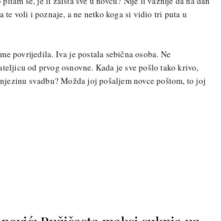
itam se, je li zaista sve u novcu? Nije li važnije da na dan
 te voli i poznaje, a ne netko koga si vidio tri puta u
me povrijedila. Iva je postala sebična osoba. Ne
ateljicu od prvog osnovne. Kada je sve pošlo tako krivo,
na njezinu svadbu? Možda joj pošaljem novce poštom, to joj