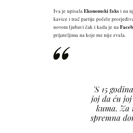
Ekonomski faks
Iva je upisala
i na n
kavice i trač partije počele prorjeđi
Faceb
novom ljubavi čak i kada je na
prijateljima na koje me nije zvala.
'S 15 godin
joj da ću jo
kuma. Za 
spremna don