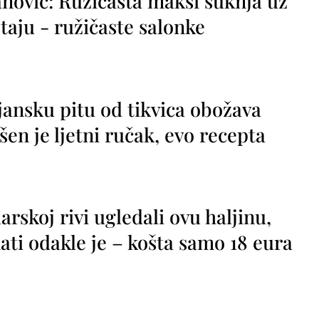
nović: Ružičasta maksi suknja uz
taju - ružičaste salonke
jansku pitu od tikvica obožava
vršen je ljetni ručak, evo recepta
rskoj rivi ugledali ovu haljinu,
ti odakle je – košta samo 18 eura