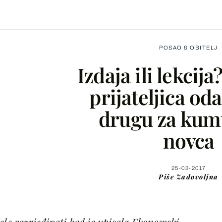
POSAO & OBITELJ
Izdaja ili lekcija
prijateljica oda
drugu za kum
Facebook
novca
X
25-03-2017
Piše
Zadovoljna
WhatsApp
Viber
ele razrjeđivati kad je upisala Ekonomski