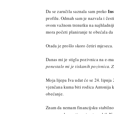
In
Da se zaručila saznala sam preko
profilu. Odmah sam je nazvala i čestit
ovom važnom trenutku na najhladniji 
mora početi planiranje te obećala da
Otada je prošlo skoro četiri mjeseca.
Danas mi je stigla pozivnica na e-m
ponestalo mi je tiskanih pozivnica. 
Moja lijepa Iva udat će se 24. lipnj
vjenčana kuma biti rodica Antonija k
obećanje.
Znam da nemam financijsku stabilnos