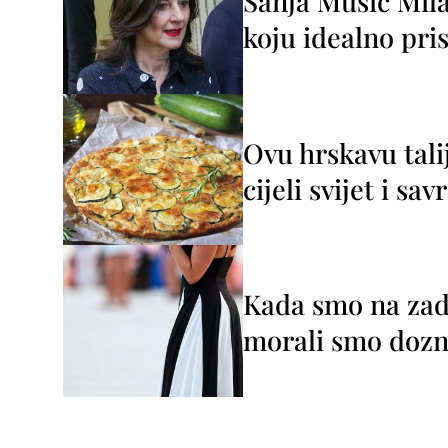
Sanja Musić Mila
koju idealno pris
Ovu hrskavu tali
cijeli svijet i sa
Kada smo na zada
morali smo dozna