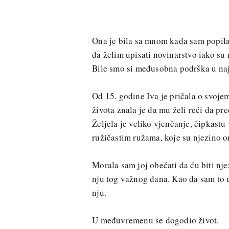
Ona je bila sa mnom kada sam popila 
da želim upisati novinarstvo iako su m
Bile smo si međusobna podrška u naj
Od 15. godine Iva je pričala o svoje
života znala je da mu želi reći da pre
Željela je veliko vjenčanje, čipkast
ružičastim ružama, koje su njezino o
Morala sam joj obećati da ću biti njez
nju tog važnog dana. Kao da sam to 
nju.
U međuvremenu se dogodio život.