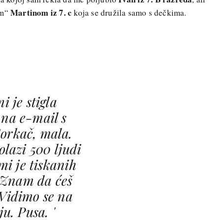
Martinom iz 7. c
om“
koja se družila samo s dečkima.
i je stigla
 na e-mail s
orkač, mala.
lazi 500 ljudi
mi je tiskanih
 Znam da ćeš
 Vidimo se na
u. Pusa. '