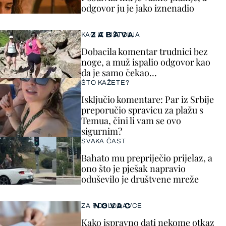
odgovor ju je jako iznenadio
ZABAVA
KAO IZ PIŠTOLJA
Dobacila komentar trudnici bez
noge, a muž ispalio odgovor kao
da je samo čekao…
ŠTO KAŽETE?
Isključio komentare: Par iz Srbije
preporučio spravicu za plažu s
Temua, čini li vam se ovo
sigurnim?
SVAKA ČAST
Bahato mu prepriječio prijelaz, a
ono što je pješak napravio
oduševilo je društvene mreže
NOVAC
ZA POSLODAVCE
Kako ispravno dati nekome otkaz