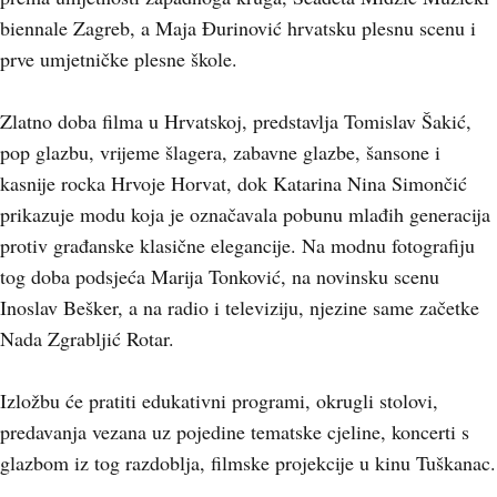
biennale Zagreb, a Maja Đurinović hrvatsku plesnu scenu i
prve umjetničke plesne škole.
Zlatno doba filma u Hrvatskoj, predstavlja Tomislav Šakić,
pop glazbu, vrijeme šlagera, zabavne glazbe, šansone i
kasnije rocka Hrvoje Horvat, dok Katarina Nina Simončić
prikazuje modu koja je označavala pobunu mlađih generacija
protiv građanske klasične elegancije. Na modnu fotografiju
tog doba podsjeća Marija Tonković, na novinsku scenu
Inoslav Bešker, a na radio i televiziju, njezine same začetke
Nada Zgrabljić Rotar.
Izložbu će pratiti edukativni programi, okrugli stolovi,
predavanja vezana uz pojedine tematske cjeline, koncerti s
glazbom iz tog razdoblja, filmske projekcije u kinu Tuškanac.