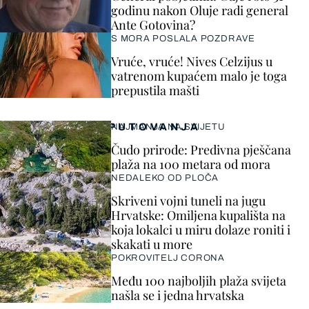
godinu nakon Oluje radi general
Ante Gotovina?
S MORA POSLALA POZDRAVE
Vruće, vruće! Nives Celzijus u
vatrenom kupaćem malo je toga
prepustila mašti
PUTOVANJA
NAJMANJA NA SVIJETU
Čudo prirode: Predivna pješčana
plaža na 100 metara od mora
NEDALEKO OD PLOČA
Skriveni vojni tuneli na jugu
Hrvatske: Omiljena kupališta na
koja lokalci u miru dolaze roniti i
skakati u more
POKROVITELJ CORONA
Među 100 najboljih plaža svijeta
našla se i jedna hrvatska