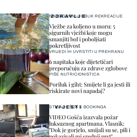
ZDRAVLJE
NAJSIGURNIJI OBLIK REKREACIJE
Vježbe za koljeno u moru: 5
sigurnih vježbi koje mogu
smanjiti bol i poboljšati
pokretljivost
VRIJEDI IH UVRSTITI U PREHRANU
6 napitaka koje dijetetičari
preporučuju za zdrave zglobove
PIŠE NUTRICIONISTICA
Poriluk i giht: Smijete li ga jesti ili
riskirate novi napadaj?
VIJESTI
STIGAO I ŠOK S BOOKINGA
VIDEO Gošća izazvala požar
luksuznog apartmana. Vlasnik:
"Dok je gorjelo, smijali su se, pili i
pokazivali mi srednji prst"