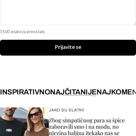
1500 znakova preostalo
Prijavite se
INSPIRATIVNO
NAJČITANIJE
NAJKOMEN
JAKO SU SLATKI!
Zbog simpatičnog para sa špice
zaboravili smo i na modu, no
njezina haljina itekako nas se