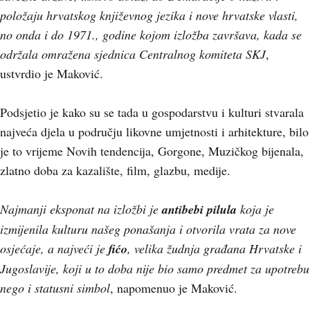
položaju hrvatskog književnog jezika i nove hrvatske vlasti,
no onda i do 1971., godine kojom izložba završava, kada se
održala omražena sjednica Centralnog komiteta SKJ
,
ustvrdio je Maković.
Podsjetio je kako su se tada u gospodarstvu i kulturi stvarala
najveća djela u području likovne umjetnosti i arhitekture, bilo
je to vrijeme Novih tendencija, Gorgone, Muzičkog bijenala,
zlatno doba za kazalište, film, glazbu, medije.
Najmanji eksponat na izložbi je
antibebi pilula
koja je
izmijenila kulturu našeg ponašanja i otvorila vrata za nove
osjećaje, a najveći je
f
ićo
, velika žudnja građana Hrvatske i
Jugoslavije, koji u to doba nije bio samo predmet za upotrebu
nego i statusni simbol
, napomenuo je Maković.