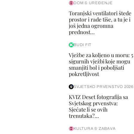
DOM & UREĐENJE
Toranjski ventilatori štede
prostor i rade tiše, a tu je i
još jedna ogromna
prednost...
BUDI FIT
Vježbe za koljeno u moru: 5
sigurnih vježbi koje mogu
smanjiti bol i poboljšati
pokretljivost
SVJETSKO PRVENSTVO 2026
KVIZ Deset fotografija sa
Svjetskog prvenstva:
Sjećate li se ovih
trenutaka?...
KULTURA & ZABAVA