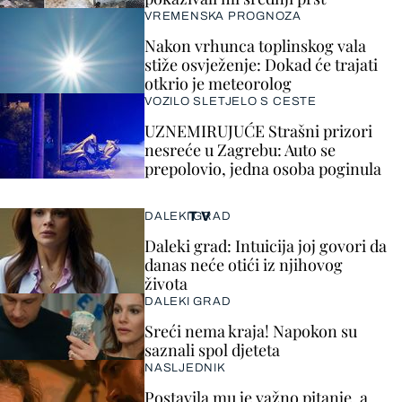
VREMENSKA PROGNOZA
Nakon vrhunca toplinskog vala
stiže osvježenje: Dokad će trajati
otkrio je meteorolog
VOZILO SLETJELO S CESTE
UZNEMIRUJUĆE Strašni prizori
nesreće u Zagrebu: Auto se
prepolovio, jedna osoba poginula
TV
DALEKI GRAD
Daleki grad: Intuicija joj govori da
danas neće otići iz njihovog
života
DALEKI GRAD
Sreći nema kraja! Napokon su
saznali spol djeteta
NASLJEDNIK
Postavila mu je važno pitanje, a