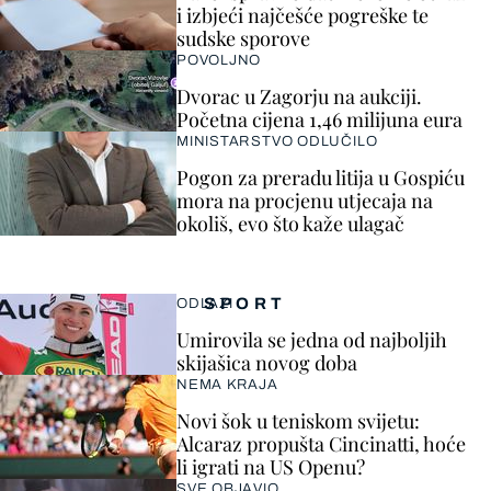
i izbjeći najčešće pogreške te
sudske sporove
POVOLJNO
Dvorac u Zagorju na aukciji.
Početna cijena 1,46 milijuna eura
MINISTARSTVO ODLUČILO
Pogon za preradu litija u Gospiću
mora na procjenu utjecaja na
okoliš, evo što kaže ulagač
SPORT
ODLAZI
Umirovila se jedna od najboljih
skijašica novog doba
NEMA KRAJA
Novi šok u teniskom svijetu:
Alcaraz propušta Cincinatti, hoće
li igrati na US Openu?
SVE OBJAVIO