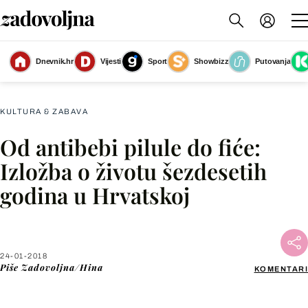
Dnevnik.hr
Vijesti
Sport
Showbizz
Putovanja
Slika nije dostupna
KULTURA & ZABAVA
Od antibebi pilule do fiće:
Facebook
Izložba o životu šezdesetih
godina u Hrvatskoj
X
WhatsApp
24-01-2018
Piše
Zadovoljna/Hina
KOMENTARI
Viber