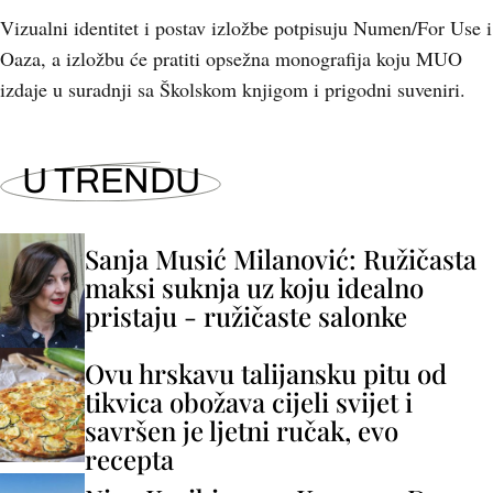
Vizualni identitet i postav izložbe potpisuju Numen/For Use i
Oaza, a izložbu će pratiti opsežna monografija koju MUO
izdaje u suradnji sa Školskom knjigom i prigodni suveniri.
U TRENDU
Sanja Musić Milanović: Ružičasta
maksi suknja uz koju idealno
pristaju - ružičaste salonke
Ovu hrskavu talijansku pitu od
tikvica obožava cijeli svijet i
savršen je ljetni ručak, evo
recepta