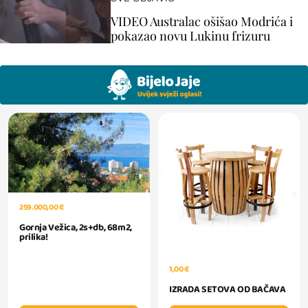
VIDEO Australac ošišao Modrića i
pokazao novu Lukinu frizuru
259.000,00 €
Gornja Vežica, 2s+db, 68m2,
prilika!
1,00 €
IZRADA SETOVA OD BAČAVA