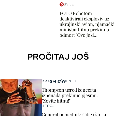
SVIJET
FOTO Robotom
deaktivirali eksploziv uz
ukrajinski avion, njemački
ministar hitno prekinuo
odmor: "Ovo je d...
PROČITAJ JOŠ
SHOW
DRAMA U ŠIBENIKU
Thompson usred koncerta
iznenada prekinuo pjesmu:
"Zovite hitnu!"
HEROJ
General pobjednik: Gdje i što 31