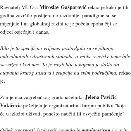
Miroslav Gašparović
Ravnatelj MUO-a
rekao je kako je tih
godina završilo poslijeratno razdoblje, paradigme su se
mijenjale i na globalnoj razini te je počela epoha čiji se
odjeci osjećaju i danas.
Bilo je to specifično vrijeme, postavljala su se pitanja
individualnih i društvenih sloboda, a velike svjetske teme bile
su važne i kod nas. To je razdoblje u kojemu je došlo do
otapanja krutog sustava i erupcije na svim područjima
, rekao
je.
Jelena Pavičić
Zamjenica zagrebačkog gradonačelnika
Vukičević
poželjela je organizatorima brojnu publiku "koja
će u izložbi uživati, ponešto naučiti ili osvježiti pamćenje".
Odjek stvarnosti šezdesetih pomalo je
mitologiziran
i s ovim