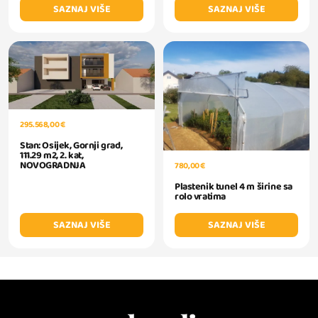
SAZNAJ VIŠE
SAZNAJ VIŠE
295.568,00 €
Stan: Osijek, Gornji grad,
111.29 m2, 2. kat,
NOVOGRADNJA
780,00 €
Plastenik tunel 4 m širine sa
rolo vratima
SAZNAJ VIŠE
SAZNAJ VIŠE