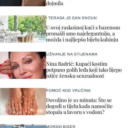
dojmila
I TERASA JE SAN SNOVA!
U ovoj raskošnoj kući s bazenom
pronašli smo najelegantniju, a
možda i najljepšu bijelu kuhinju
UŽIVANJE NA STIJENAMA
Nina Badrić: Kupaći kostim
potpuno golih leđa koji tako lijepo
ističe žensku senzualnost
POMOĆ KOD VRUĆINA
Dovoljno je 10 minuta: Što se
dogodi u tijelu kada namočite
stopala u lavoru s vodom?
MORSKI BISER