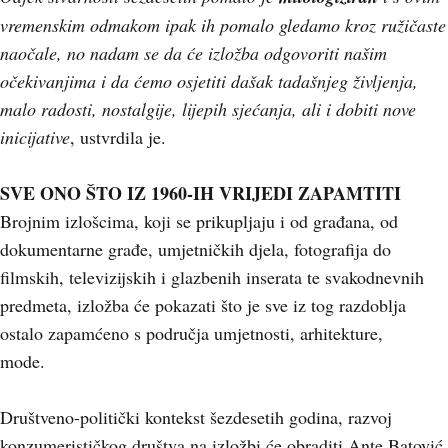
vremenskim odmakom ipak ih pomalo gledamo kroz ružičaste
naočale, no nadam se da će izložba odgovoriti našim
očekivanjima i da ćemo osjetiti dašak tadašnjeg življenja,
malo radosti, nostalgije, lijepih sjećanja, ali i dobiti nove
inicijative
, ustvrdila je.
SVE ONO ŠTO IZ 1960-IH VRIJEDI ZAPAMTITI
Brojnim izlošcima, koji se prikupljaju i od građana, od
dokumentarne građe, umjetničkih djela, fotografija do
filmskih, televizijskih i glazbenih inserata te svakodnevnih
predmeta, izložba će pokazati što je sve iz tog razdoblja
ostalo zapamćeno s područja umjetnosti, arhitekture,
mode.
Društveno-politički kontekst šezdesetih godina, razvoj
konzumerističkog društva na izložbi će obraditi Ante Batović,