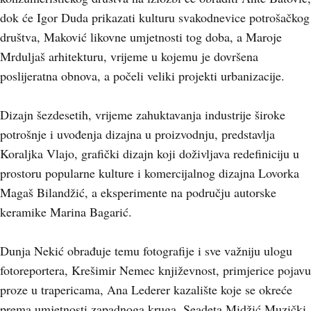
dok će Igor Duda prikazati kulturu svakodnevice potrošačkog
društva, Maković likovne umjetnosti tog doba, a Maroje
Mrduljaš arhitekturu, vrijeme u kojemu je dovršena
poslijeratna obnova, a počeli veliki projekti urbanizacije.
Dizajn šezdesetih, vrijeme zahuktavanja industrije široke
potrošnje i uvođenja dizajna u proizvodnju, predstavlja
Koraljka Vlajo, grafički dizajn koji doživljava redefiniciju u
prostoru popularne kulture i komercijalnog dizajna Lovorka
Magaš Bilandžić, a eksperimente na području autorske
keramike Marina Bagarić.
Dunja Nekić obrađuje temu fotografije i sve važniju ulogu
fotoreportera, Krešimir Nemec književnost, primjerice pojavu
proze u trapericama, Ana Lederer kazalište koje se okreće
prema umjetnosti zapadnoga kruga, Seadeta Midžić Muzički