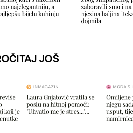
smo najelegantniju, a
zaboravili smo i n
ajljepšu bijelu kuhinju
njezina haljina itek
dojmila
OČITAJ JOŠ
INMAGAZIN
MODA & 
reviše
Laura Gnjatović vratila se
Omiljene 
o
poslu na hitnoj pomoći:
njegu sad
 koji je
"Uhvatio me je stres..."...
usput, ti
renutke
namirnica.