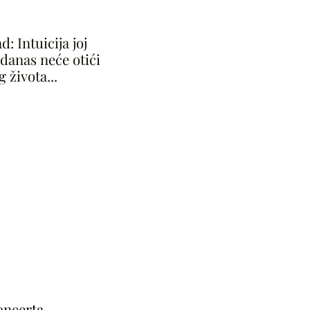
I
d: Intuicija joj
 danas neće otići
g života...
oncerta