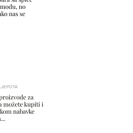
a modu, no
ako nas se
LJEPOTA
proizvode za
a možete kupiti i
jekom nabavke
..