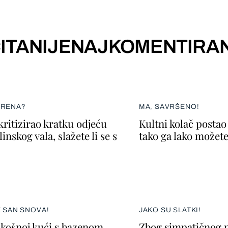
ITANIJE
NAJKOMENTIRAN
ERENA?
MA, SAVRŠENO!
kritizirao kratku odjeću
Kultni kolač postao 
inskog vala, slažete li se s
tako ga lako možete
E SAN SNOVA!
JAKO SU SLATKI!
skošnoj kući s bazenom
Zbog simpatičnog p