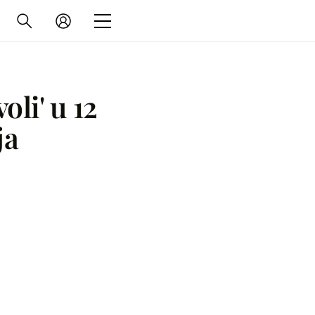
oli' u 12
ja