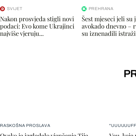
SVIJET
PREHRANA
Nakon prosvjeda stigli novi
Šest mjeseci jeli su 
podaci: Evo kome Ukrajinci
avokado dnevno – r
najviše vjeruju...
su iznenadili istraž
PR
RASKOŠNA PROSLAVA
"UUUUUUFF
Ovako je izgledalo vjenčanje Tije
Vau, koje