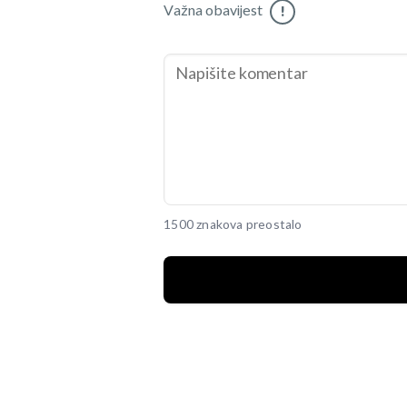
Važna obavijest
!
1500 znakova preostalo