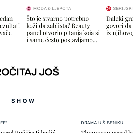
MODA & LJEPOTA
SERIJSK
jedan
Što je stvarno potrebno
Daleki gra
ezultati
koži da zablista? Beauty
govori da
ivače
panel otvorio pitanja koja si
iz njihovo
i same često postavljamo...
OČITAJ JOŠ
SHOW
FF"
DRAMA U ŠIBENIKU
 noge! Ružičasti badić
Thompson usred k