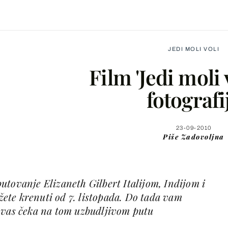
JEDI MOLI VOLI
Film 'Jedi moli v
fotografi
Facebook
23-09-2010
Piše
Zadovoljna
X
utovanje Elizaneth Gilbert Italijom, Indijom i
WhatsApp
te krenuti od 7. listopada. Do tada vam
 vas čeka na tom uzbudljivom putu
Viber