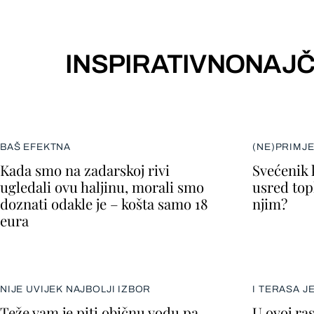
INSPIRATIVNO
NAJČ
BAŠ EFEKTNA
(NE)PRIMJ
Kada smo na zadarskoj rivi
Svećenik 
ugledali ovu haljinu, morali smo
usred topl
doznati odakle je – košta samo 18
njim?
eura
NIJE UVIJEK NAJBOLJI IZBOR
I TERASA J
Teže vam je piti običnu vodu pa
U ovoj ra