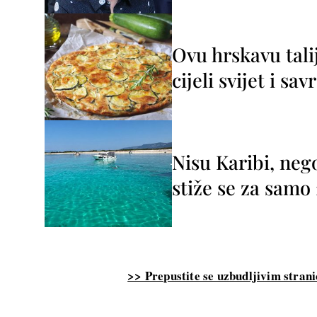
Ovu hrskavu tali
cijeli svijet i sa
Nisu Karibi, neg
stiže se za sam
>> Prepustite se uzbudljivim strani