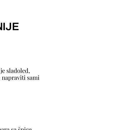
IJE
je sladoled,
 napraviti sami
ara sa špice