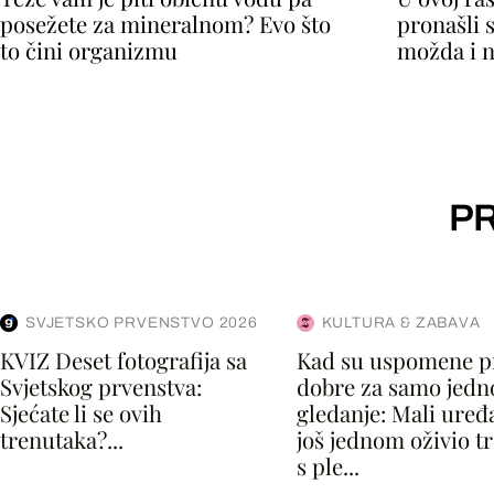
posežete za mineralnom? Evo što
pronašli 
to čini organizmu
možda i n
PR
SVJETSKO PRVENSTVO 2026
KULTURA & ZABAVA
KVIZ Deset fotografija sa
Kad su uspomene p
Svjetskog prvenstva:
dobre za samo jedn
Sjećate li se ovih
gledanje: Mali uređaj
trenutaka?...
još jednom oživio t
s ple...