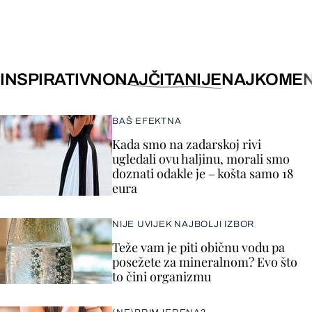
INSPIRATIVNO
NAJČITANIJE
NAJKOMEN
BAŠ EFEKTNA
Kada smo na zadarskoj rivi
ugledali ovu haljinu, morali smo
doznati odakle je – košta samo 18
eura
NIJE UVIJEK NAJBOLJI IZBOR
Teže vam je piti običnu vodu pa
posežete za mineralnom? Evo što
to čini organizmu