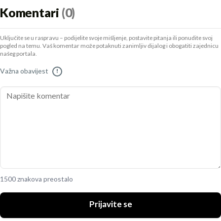
Komentari
(0)
Uključite se u raspravu – podijelite svoje mišljenje, postavite pitanja ili ponudite svoj
pogled na temu. Vaš komentar može potaknuti zanimljiv dijalog i obogatiti zajednicu
našeg portala.
Važna obavijest
!
1500 znakova preostalo
Prijavite se