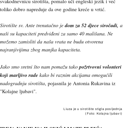
svakodnevnicu sirotišta, pomalo uči engleski jezik i već
toliko dobro napreduje da ove godine kreće u vrtić.
Sirotište sv. Ante trenutačno je
dom za 52 djece siročadi,
a
naši su kapaciteti predviđeni za samo 40 mališana. Ne
možemo zamisliti da naša vrata ne budu otvorena
najranjivijima zbog manjka kapaciteta.
Jako smo sretni što nam pomažu tako
požrtvovni volonteri
koji marljivo rade
kako bi raznim akcijama omogućili
nadogradnju sirotišta
, pojasnila je Antonia Rukavina iz
"Kolajne ljubavi".
Liuza je u sirotište stigla posljednja
(Foto: Kolajna ljubavi)