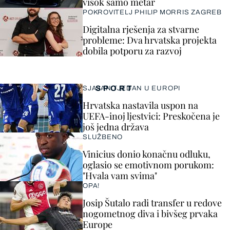
visok samo metar
POKROVITELJ PHILIP MORRIS ZAGREB
Digitalna rješenja za stvarne
probleme: Dva hrvatska projekta
dobila potporu za razvoj
SPORT
SJAJAN TJEDAN U EUROPI
Hrvatska nastavila uspon na
UEFA-inoj ljestvici: Preskočena je
još jedna država
SLUŽBENO
Vinicius donio konačnu odluku,
oglasio se emotivnom porukom:
"Hvala vam svima"
OPA!
Josip Šutalo radi transfer u redove
nogometnog diva i bivšeg prvaka
Europe