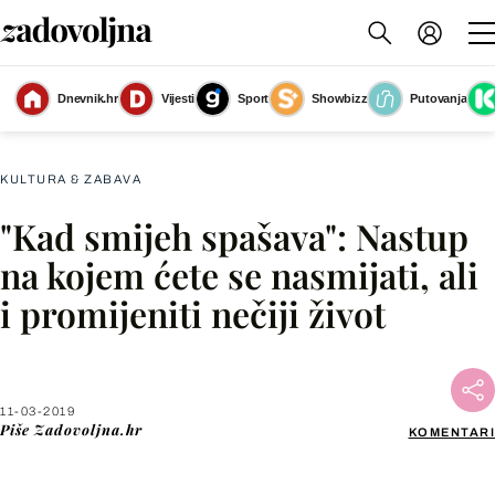
Dnevnik.hr
Vijesti
Sport
Showbizz
Putovanja
Sirotište je trenutačno dom za 52 djece siročadi
(Foto: Kolajna ljubavi)
KULTURA & ZABAVA
"Kad smijeh spašava": Nastup
Facebook
na kojem ćete se nasmijati, ali
i promijeniti nečiji život
X
WhatsApp
11-03-2019
Piše
Zadovoljna.hr
KOMENTARI
Viber