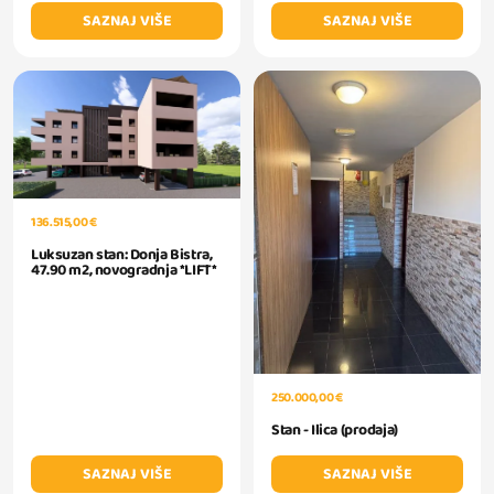
SAZNAJ VIŠE
SAZNAJ VIŠE
136.515,00 €
Luksuzan stan: Donja Bistra,
47.90 m2, novogradnja *LIFT*
250.000,00 €
Stan - Ilica (prodaja)
SAZNAJ VIŠE
SAZNAJ VIŠE