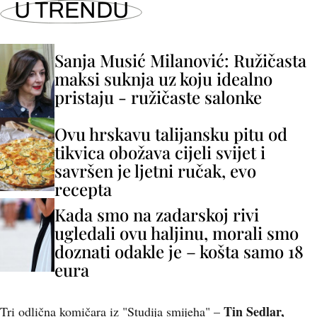
U TRENDU
Sanja Musić Milanović: Ružičasta
maksi suknja uz koju idealno
pristaju - ružičaste salonke
Ovu hrskavu talijansku pitu od
tikvica obožava cijeli svijet i
savršen je ljetni ručak, evo
recepta
Kada smo na zadarskoj rivi
ugledali ovu haljinu, morali smo
doznati odakle je – košta samo 18
eura
Tin Sedlar,
Tri odlična komičara iz "Studija smijeha" –