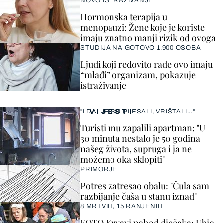
NOVO ISTRAŽIVANJE
Hormonska terapija u
menopauzi: Žene koje je koriste
imaju znatno manji rizik od ovoga
STUDIJA NA GOTOVO 1.900 OSOBA
Ljudi koji redovito rade ovo imaju
“mlađi” organizam, pokazuje
istraživanje
VIJESTI
"I DALJE SU PLESALI, VRIŠTALI..."
Turisti mu zapalili apartman: "U
30 minuta nestalo je 50 godina
našeg života, supruga i ja ne
možemo oka sklopiti"
PRIMORJE
Potres zatresao obalu: "Čula sam
razbijanje čaša u stanu iznad"
8 MRTVIH, 15 RANJENIH
FOTO Krvavi pohod dječaka: Ubio