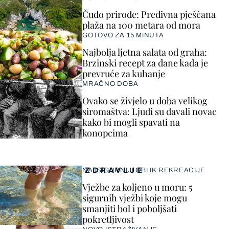
Čudo prirode: Predivna pješčana
plaža na 100 metara od mora
GOTOVO ZA 15 MINUTA
Najbolja ljetna salata od graha:
Brzinski recept za dane kada je
prevruće za kuhanje
MRAČNO DOBA
Ovako se živjelo u doba velikog
siromaštva: Ljudi su davali novac
kako bi mogli spavati na
konopcima
ZDRAVLJE
NAJSIGURNIJI OBLIK REKREACIJE
Vježbe za koljeno u moru: 5
sigurnih vježbi koje mogu
smanjiti bol i poboljšati
pokretljivost