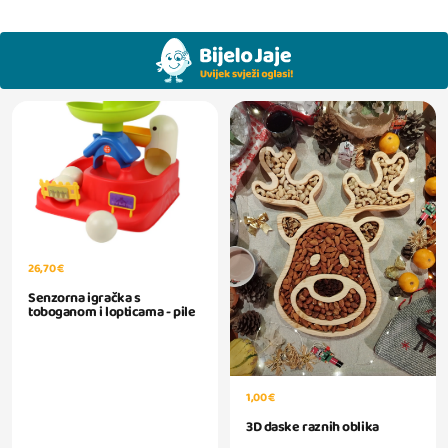
26,70 €
Senzorna igračka s
toboganom i lopticama - pile
1,00 €
3D daske raznih oblika