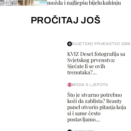
možda i najljepšu bijelu kuhinju
PROČITAJ JOŠ
SVJETSKO PRVENSTVO 2026
KVIZ Deset fotografija sa
Svjetskog prvenstva:
Sjećate li se ovih
trenutaka?...
MODA & LJEPOTA
Što je stvarno potrebno
koži da zablista? Beauty
panel otvorio pitanja koja
si i same često
postavljamo...