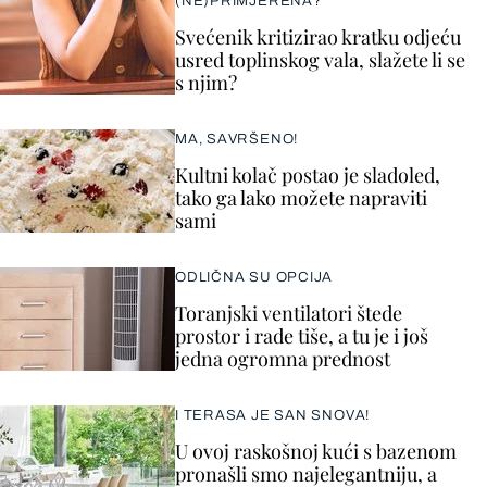
(NE)PRIMJERENA?
Svećenik kritizirao kratku odjeću
usred toplinskog vala, slažete li se
s njim?
MA, SAVRŠENO!
Kultni kolač postao je sladoled,
tako ga lako možete napraviti
sami
ODLIČNA SU OPCIJA
Toranjski ventilatori štede
prostor i rade tiše, a tu je i još
jedna ogromna prednost
I TERASA JE SAN SNOVA!
U ovoj raskošnoj kući s bazenom
pronašli smo najelegantniju, a