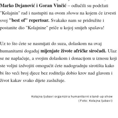
Marko Dejanović i Goran Vinčić
– odlučili su podržati
"Kolajnin" rad i nastupiti na ovom
showu
na kojem će izvesti
"best of" repertoar.
svoj
Svakako nam se pridružite i
postanite dio "Kolajnine" priče u kojoj smijeh spašava!
Uz to što ćete se nasmijati do suza, dolaskom na ovaj
mijenjate živote afričke siročadi.
humanitarni događaj
Ulaz
se ne naplaćuje, a svojim dolaskom i donacijom u iznosu koji
ste voljni izdvojiti omogućit ćete nadogradnju sirotišta kako
bi što veći broj djece bez roditelja dobio krov nad glavom i
život kakav svako dijete zaslužuje.
Kolajna ljubavi organizira humanitarni stand-up show
(Foto: Kolajna ljubavi)