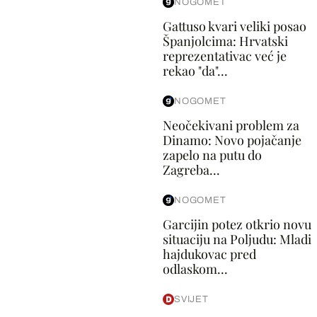
NOGOMET
Gattuso kvari veliki posao
Španjolcima: Hrvatski
reprezentativac već je
rekao "da"...
NOGOMET
Neočekivani problem za
Dinamo: Novo pojačanje
zapelo na putu do
Zagreba...
NOGOMET
Garcijin potez otkrio novu
situaciju na Poljudu: Mladi
hajdukovac pred
odlaskom...
SVIJET