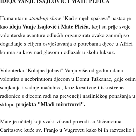
IDEJA VANJE ISAJLOVIĆ I MATE PLEIĆA
Humanitarni
stand-up show
"Kad smijeh spašava" nastao je
ideja Vanje Isajlović i Mate Pleića,
kao
koji su prije svoje
volonterske avanture odlučili organizirati ovako zanimljivo
događanje s ciljem osvještavanja o potrebama djece u Africi
kojima su krov nad glavom i odlazak u školu luksuz.
Volonterka "Kolajne ljubavi" Vanja više od godinu dana
volontira s nezbrinutom djecom u Domu Tuškanac, gdje osim
sanjkanja i sadnje maćuhica, kroz kreativne i iskustvene
radionice s djecom radi na prevenciji nasilničkog ponašanja u
projekta "Mladi mirotvorci".
sklopu
Mate je učitelj koji svaki vikend provodi sa štićenicima
Caritasove kuće sv. Franjo u Vugrovcu kako bi ih razveselio i