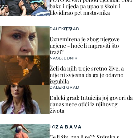
baku i djeda pa upao u školu i
likvidirao pet nastavnika
TV
DALEKI GRAD
Uznemirena je zbog njegove
ucjene - hoće li napraviti što
traži?
NASLJEDNIK
Želi da njih troje sretno žive, a
nije ni svjesna da ga je odavno
izgubila
DALEKI GRAD
Daleki grad: Intuicija joj govori da
danas neće otići iz njihovog
života
ZABAVA
LOL
"Je li živ, zna li se?": Snimka s