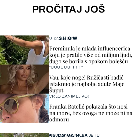
PROČITAJ JOŠ
SHOW
U 27. GODINI
Preminula je mlada influencerica
koju je pratilo više od milijun ljudi,
dugo se borila s opakom bolešću
"UUUUUUFFFF"
Vau, koje noge! Ružičasti badić
istaknuo je najbolje adute Maje
Šuput
VRLO ZANIMLJIVO!
Franka Batelić pokazala što nosi
na more, bez ovoga ne može ni na
odmoru
PUTOVANJA
NAJMANJA NA SVIJETU