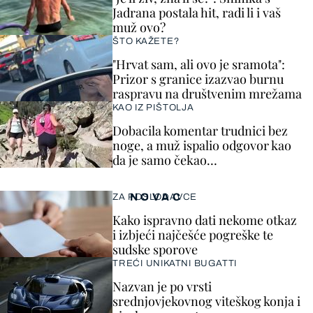
Jadrana postala hit, radi li i vaš
muž ovo?
ŠTO KAŽETE?
"Hrvat sam, ali ovo je sramota":
Prizor s granice izazvao burnu
raspravu na društvenim mrežama
KAO IZ PIŠTOLJA
Dobacila komentar trudnici bez
noge, a muž ispalio odgovor kao
da je samo čekao…
NOVAC
ZA POSLODAVCE
Kako ispravno dati nekome otkaz
i izbjeći najčešće pogreške te
sudske sporove
TREĆI UNIKATNI BUGATTI
Nazvan je po vrsti
srednjovjekovnog viteškog konja i