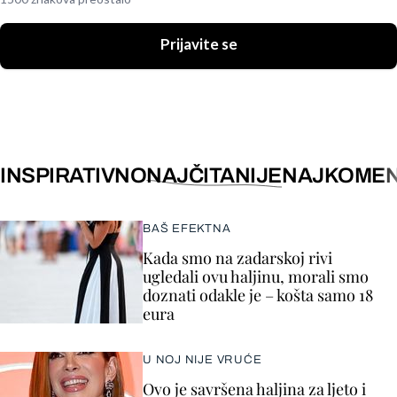
Prijavite se
INSPIRATIVNO
NAJČITANIJE
NAJKOMEN
BAŠ EFEKTNA
Kada smo na zadarskoj rivi
ugledali ovu haljinu, morali smo
doznati odakle je – košta samo 18
eura
U NOJ NIJE VRUĆE
Ovo je savršena haljina za ljeto i