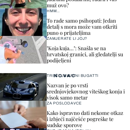
muž ovo?
HMM…
To rade samo psihopati: Jedan
detalj s mora može vam otkriti
puno o prijateljima
ZAMJERATE LI JOJ?
"Koja kuja…": Snašla se na
hrvatskoj granici, ali gledatelji su
podijeljeni
NOVAC
TREĆI UNIKATNI BUGATTI
Nazvan je po vrsti
srednjovjekovnog viteškog konja i
visok samo metar
ZA POSLODAVCE
Kako ispravno dati nekome otkaz
i izbjeći najčešće pogreške te
sudske sporove