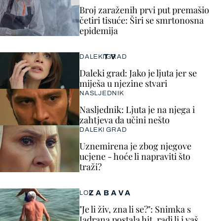
Broj zaraženih prvi put premašio
četiri tisuće: Širi se smrtonosna
epidemija
TV
DALEKI GRAD
Daleki grad: Jako je ljuta jer se
miješa u njezine stvari
NASLJEDNIK
Nasljednik: Ljuta je na njega i
zahtjeva da učini nešto
DALEKI GRAD
Uznemirena je zbog njegove
ucjene - hoće li napraviti što
traži?
ZABAVA
LOL
"Je li živ, zna li se?": Snimka s
Jadrana postala hit, radi li i vaš