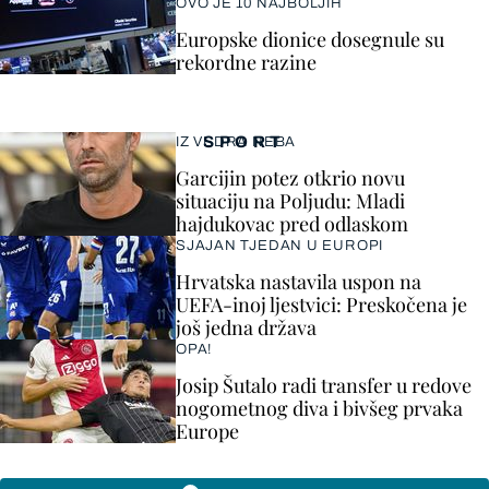
OVO JE 10 NAJBOLJIH
Europske dionice dosegnule su
rekordne razine
SPORT
IZ VEDRA NEBA
Garcijin potez otkrio novu
situaciju na Poljudu: Mladi
hajdukovac pred odlaskom
SJAJAN TJEDAN U EUROPI
Hrvatska nastavila uspon na
UEFA-inoj ljestvici: Preskočena je
još jedna država
OPA!
Josip Šutalo radi transfer u redove
nogometnog diva i bivšeg prvaka
Europe