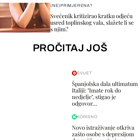
(NE)PRIMJERENA?
Svećenik kritizirao kratku odjeću
usred toplinskog vala, slažete li se
s njim?
PROČITAJ JOŠ
SVIJET
Španjolska dala ultimatum
Italiji: "Imate rok do
nedjelje", stigao je
odgovor...
KORISNO
Novo istraživanje otkriva
zašto osobe s depresijom