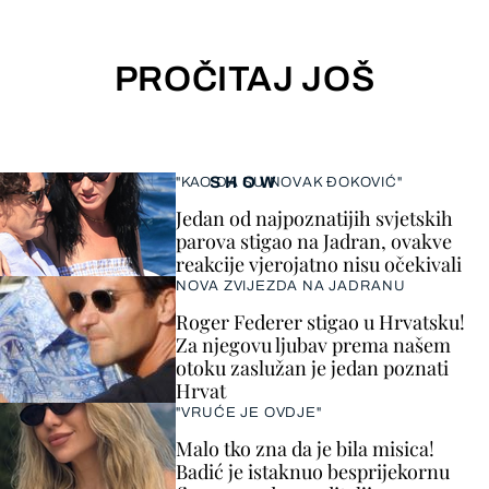
PROČITAJ JOŠ
SHOW
"KAO DA SU NOVAK ĐOKOVIĆ"
Jedan od najpoznatijih svjetskih
parova stigao na Jadran, ovakve
reakcije vjerojatno nisu očekivali
NOVA ZVIJEZDA NA JADRANU
Roger Federer stigao u Hrvatsku!
Za njegovu ljubav prema našem
otoku zaslužan je jedan poznati
Hrvat
"VRUĆE JE OVDJE"
Malo tko zna da je bila misica!
Badić je istaknuo besprijekornu