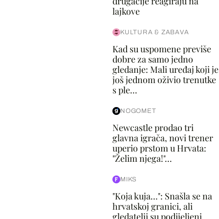
drugačije reagiraju na
lajkove
KULTURA & ZABAVA
Kad su uspomene previše
dobre za samo jedno
gledanje: Mali uređaj koji je
još jednom oživio trenutke
s ple...
NOGOMET
Newcastle prodao tri
glavna igrača, novi trener
uperio prstom u Hrvata:
"Želim njega!"...
MIKS
"Koja kuja…": Snašla se na
hrvatskoj granici, ali
gledatelji su podijeljeni...