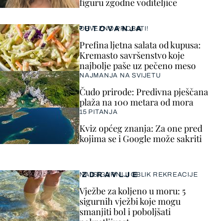
figuru zgodne voditeljice
PUTOVANJA
OBVEZNO PROBATI!
Prefina ljetna salata od kupusa:
Kremasto savršenstvo koje
najbolje paše uz pečeno meso
NAJMANJA NA SVIJETU
Čudo prirode: Predivna pješčana
plaža na 100 metara od mora
15 PITANJA
Kviz općeg znanja: Za one pred
kojima se i Google može sakriti
ZDRAVLJE
NAJSIGURNIJI OBLIK REKREACIJE
Vježbe za koljeno u moru: 5
sigurnih vježbi koje mogu
smanjiti bol i poboljšati