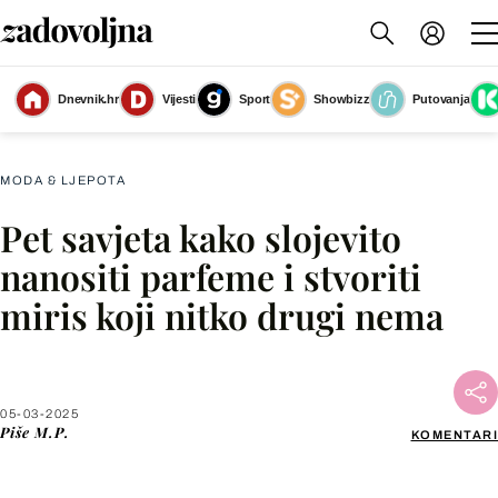
Dnevnik.hr
Vijesti
Sport
Showbizz
Putovanja
Parfemima se možete igrati i nanositi ih slojevito
(Foto: Shutterstock)
MODA & LJEPOTA
Pet savjeta kako slojevito
Facebook
nanositi parfeme i stvoriti
miris koji nitko drugi nema
X
WhatsApp
05-03-2025
Piše
M.P.
KOMENTARI
Viber