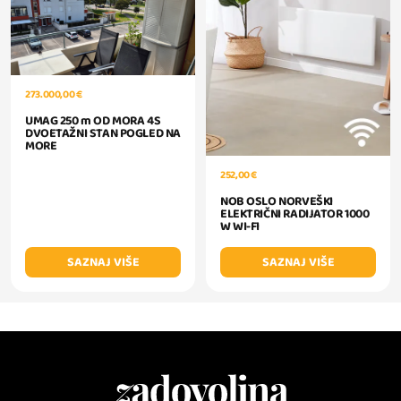
273.000,00 €
UMAG 250 m OD MORA 4S
DVOETAŽNI STAN POGLED NA
MORE
252,00 €
NOB OSLO NORVEŠKI
ELEKTRIČNI RADIJATOR 1000
W WI-FI
SAZNAJ VIŠE
SAZNAJ VIŠE