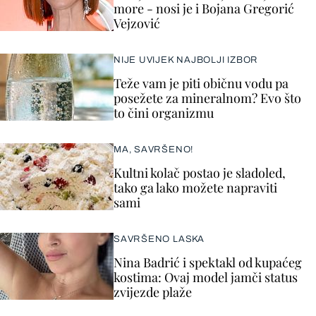
more - nosi je i Bojana Gregorić
Vejzović
NIJE UVIJEK NAJBOLJI IZBOR
Teže vam je piti običnu vodu pa
posežete za mineralnom? Evo što
to čini organizmu
MA, SAVRŠENO!
Kultni kolač postao je sladoled,
tako ga lako možete napraviti
sami
SAVRŠENO LASKA
Nina Badrić i spektakl od kupaćeg
kostima: Ovaj model jamči status
zvijezde plaže