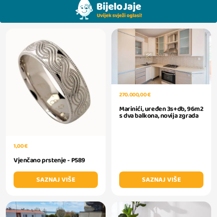
270.000,00 €
Marinići, uređen 3s+db, 96m2
s dva balkona, novija zgrada
1,00 €
Vjenčano prstenje - P589
SAZNAJ VIŠE
SAZNAJ VIŠE