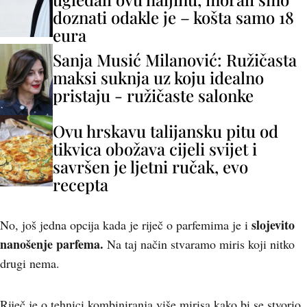
doznati odakle je – košta samo 18
eura
Sanja Musić Milanović: Ružičasta
maksi suknja uz koju idealno
pristaju - ružičaste salonke
Ovu hrskavu talijansku pitu od
tikvica obožava cijeli svijet i
savršen je ljetni ručak, evo
recepta
slojevito
No, još jedna opcija kada je riječ o parfemima je i
nanošenje parfema.
Na taj način stvaramo miris koji nitko
drugi nema.
Riječ je o tehnici kombiniranja više mirisa kako bi se stvorio