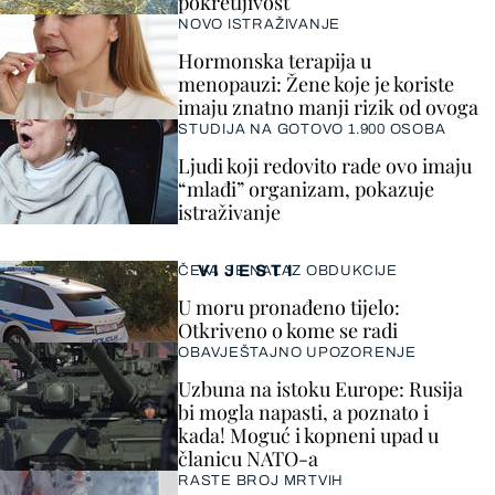
pokretljivost
NOVO ISTRAŽIVANJE
Hormonska terapija u
menopauzi: Žene koje je koriste
imaju znatno manji rizik od ovoga
STUDIJA NA GOTOVO 1.900 OSOBA
Ljudi koji redovito rade ovo imaju
“mlađi” organizam, pokazuje
istraživanje
VIJESTI
ČEKA SE NALAZ OBDUKCIJE
U moru pronađeno tijelo:
Otkriveno o kome se radi
OBAVJEŠTAJNO UPOZORENJE
Uzbuna na istoku Europe: Rusija
bi mogla napasti, a poznato i
kada! Moguć i kopneni upad u
članicu NATO-a
RASTE BROJ MRTVIH