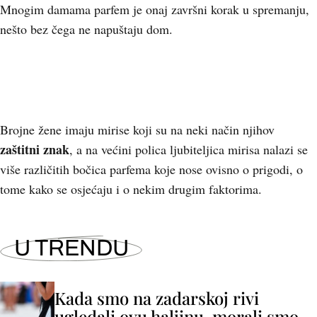
Mnogim damama parfem je onaj završni korak u spremanju,
nešto bez čega ne napuštaju dom.
Brojne žene imaju mirise koji su na neki način njihov
zaštitni znak
, a na većini polica ljubiteljica mirisa nalazi se
više različitih bočica parfema koje nose ovisno o prigodi, o
tome kako se osjećaju i o nekim drugim faktorima.
U TRENDU
Kada smo na zadarskoj rivi
ugledali ovu haljinu, morali smo