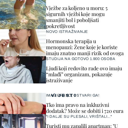
Vježbe za koljeno u moru: 5
sigurnih vježbi koje mogu
smanjiti bol i poboljšati
pokretljivost
NOVO ISTRAŽIVANJE
Hormonska terapija u
menopauzi: Žene koje je koriste
imaju znatno manji rizik od ovoga
STUDIJA NA GOTOVO 1.900 OSOBA
Ljudi koji redovito rade ovo imaju
“mlađi” organizam, pokazuje
istraživanje
VIJESTI
IMAŠ PRAVO, OSTVARI GA!
Tko ima pravo na inkluzivni
dodatak? Može se dobiti i 720 eura
"I DALJE SU PLESALI, VRIŠTALI..."
Turisti mu zapalili apartman: "U