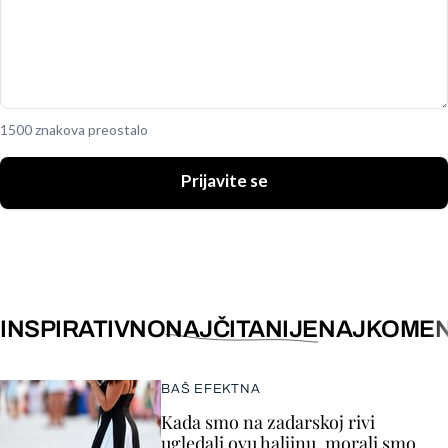
1500 znakova preostalo
Prijavite se
INSPIRATIVNO
NAJČITANIJE
NAJKOMEN
BAŠ EFEKTNA
Kada smo na zadarskoj rivi
ugledali ovu haljinu, morali smo