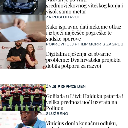
srednjovjekovnog viteškog konja i
visok samo metar
ZA POSLODAVCE
Kako ispravno dati nekome otkaz
i izbjeći najčešće pogreške te
sudske sporove
POKROVITELJ PHILIP MORRIS ZAGREB
Digitalna rješenja za stvarne
probleme: Dva hrvatska projekta
dobila potporu za razvoj
SPORT
ŽALGIRIS RAZBIJEN
Golijada u Litvi: Hajduku petarda i
velika prednost uoči uzvrata na
Poljudu
SLUŽBENO
Vinicius donio konačnu odluku,