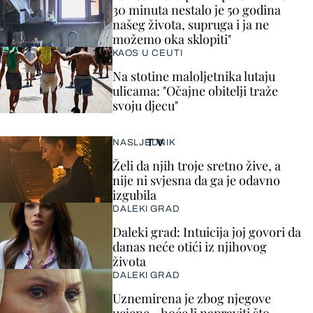
30 minuta nestalo je 50 godina
našeg života, supruga i ja ne
možemo oka sklopiti"
KAOS U CEUTI
Na stotine maloljetnika lutaju
ulicama: "Očajne obitelji traže
svoju djecu"
TV
NASLJEDNIK
Želi da njih troje sretno žive, a
nije ni svjesna da ga je odavno
izgubila
DALEKI GRAD
Daleki grad: Intuicija joj govori da
danas neće otići iz njihovog
života
DALEKI GRAD
Uznemirena je zbog njegove