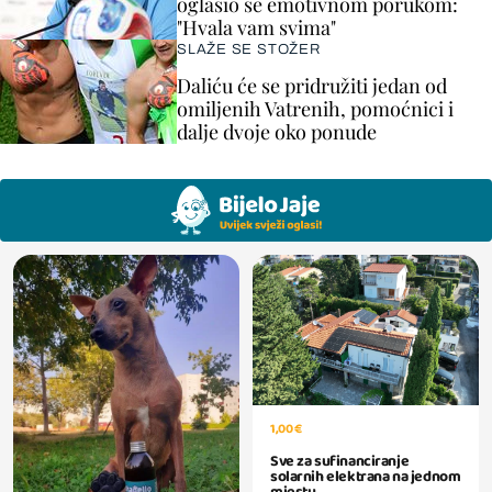
oglasio se emotivnom porukom:
"Hvala vam svima"
SLAŽE SE STOŽER
Daliću će se pridružiti jedan od
omiljenih Vatrenih, pomoćnici i
dalje dvoje oko ponude
1,00 €
Sve za sufinanciranje
solarnih elektrana na jednom
mjestu