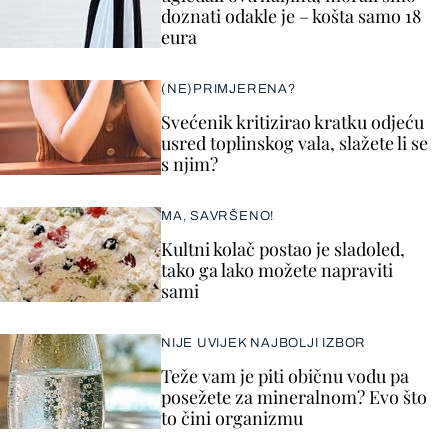
doznati odakle je – košta samo 18
eura
(NE)PRIMJERENA?
Svećenik kritizirao kratku odjeću
usred toplinskog vala, slažete li se
s njim?
MA, SAVRŠENO!
Kultni kolač postao je sladoled,
tako ga lako možete napraviti
sami
NIJE UVIJEK NAJBOLJI IZBOR
Teže vam je piti običnu vodu pa
posežete za mineralnom? Evo što
to čini organizmu