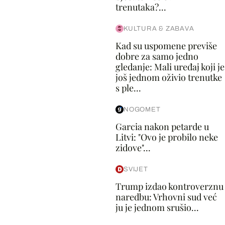
trenutaka?...
KULTURA & ZABAVA
Kad su uspomene previše
dobre za samo jedno
gledanje: Mali uređaj koji je
još jednom oživio trenutke
s ple...
NOGOMET
Garcia nakon petarde u
Litvi: "Ovo je probilo neke
zidove"...
SVIJET
Trump izdao kontroverznu
naredbu: Vrhovni sud već
ju je jednom srušio...