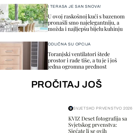
I TERASA JE SAN SNOVA!
U ovoj raskošnoj kući s bazenom
pronašli smo najelegantniju, a
možda i najljepšu bijelu kuhinju
ODLIČNA SU OPCIJA
Toranjski ventilatori štede
prostor i rade tiše, a tu je i još
jedna ogromna prednost
PROČITAJ JOŠ
SVJETSKO PRVENSTVO 2026
KVIZ Deset fotografija sa
Svjetskog prvenstva:
Sjećate li se ovih