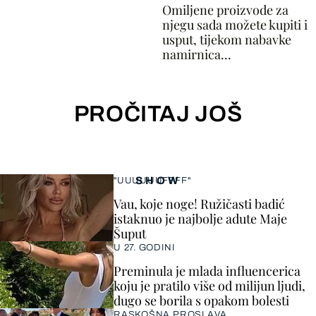
Omiljene proizvode za
njegu sada možete kupiti i
usput, tijekom nabavke
namirnica...
PROČITAJ JOŠ
SHOW
"UUUUUUFFFF"
Vau, koje noge! Ružičasti badić
istaknuo je najbolje adute Maje
Šuput
U 27. GODINI
Preminula je mlada influencerica
koju je pratilo više od milijun ljudi,
dugo se borila s opakom bolesti
RASKOŠNA PROSLAVA