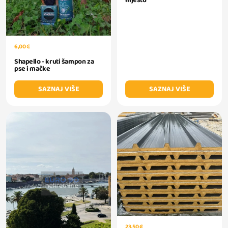
6,00 €
Shapello - kruti šampon za
pse i mačke
SAZNAJ VIŠE
SAZNAJ VIŠE
23,50 €