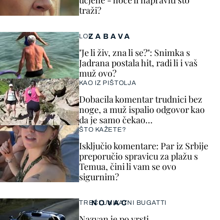
ucjene - hoće li napraviti što
traži?
ZABAVA
LOL
"Je li živ, zna li se?": Snimka s
Jadrana postala hit, radi li i vaš
muž ovo?
KAO IZ PIŠTOLJA
Dobacila komentar trudnici bez
noge, a muž ispalio odgovor kao
da je samo čekao…
ŠTO KAŽETE?
Isključio komentare: Par iz Srbije
preporučio spravicu za plažu s
Temua, čini li vam se ovo
sigurnim?
NOVAC
TREĆI UNIKATNI BUGATTI
Nazvan je po vrsti