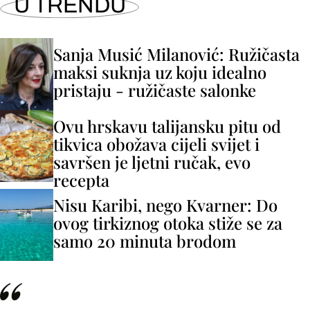
U TRENDU
Sanja Musić Milanović: Ružičasta
maksi suknja uz koju idealno
pristaju - ružičaste salonke
Ovu hrskavu talijansku pitu od
tikvica obožava cijeli svijet i
savršen je ljetni ručak, evo
recepta
Nisu Karibi, nego Kvarner: Do
ovog tirkiznog otoka stiže se za
samo 20 minuta brodom