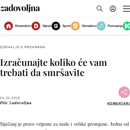
Dnevnik.hr
Vijesti
Sport
Showbizz
Putovanja
Slika nije dostupna
ZDRAVLJE & PREHRANA
Izračunajte koliko će vam
Facebook
trebati da smršavite
X
24-01-2016
WhatsApp
Piše
Zadovoljna
KOMENTARI
Viber
Siječanj je pravo vrijeme za male i velike promjene. Jedna od