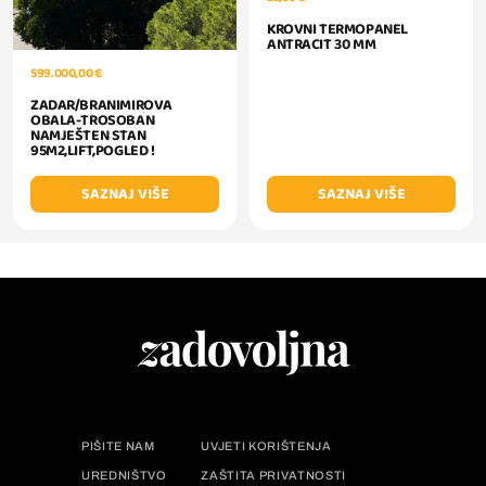
KROVNI TERMOPANEL
ANTRACIT 30 MM
599.000,00 €
ZADAR/BRANIMIROVA
OBALA-TROSOBAN
NAMJEŠTEN STAN
95M2,LIFT,POGLED !
SAZNAJ VIŠE
SAZNAJ VIŠE
PIŠITE NAM
UVJETI KORIŠTENJA
UREDNIŠTVO
ZAŠTITA PRIVATNOSTI