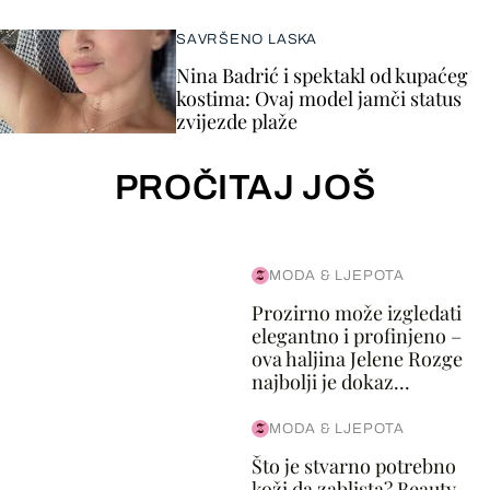
SAVRŠENO LASKA
Nina Badrić i spektakl od kupaćeg
kostima: Ovaj model jamči status
zvijezde plaže
PROČITAJ JOŠ
MODA & LJEPOTA
Prozirno može izgledati
elegantno i profinjeno –
ova haljina Jelene Rozge
najbolji je dokaz...
MODA & LJEPOTA
Što je stvarno potrebno
koži da zablista? Beauty