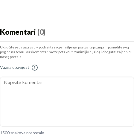
Komentari
(0)
Uključite se u raspravu – podijelite svoje mišljenje, postavite pitanja ili ponudite svoj
pogled na temu. Vaš komentar može potaknuti zanimljiv dijalog i obogatiti zajednicu
našeg portala.
Važna obavijest
!
1500 znakova preostalo