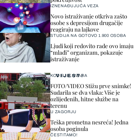
IZNENAĐUJUĆA VEZA
Novo istraživanje otkriva zašto
osobe s depresijom drugačije
reagiraju na lajkove
STUDIJA NA GOTOVO 1.900 OSOBA
Ljudi koji redovito rade ovo imaju
“mlađi” organizam, pokazuje
istraživanje
VIJESTI
KOD BJELOVARA
FOTO/VIDEO Stižu prve snimke!
Sudarila se dva vlaka: Više je
ozlijeđenih, hitne službe na
terenu
U ZAGORJU
Teška prometna nesreća! Jedna
osoba poginula
ČESTITAMO!