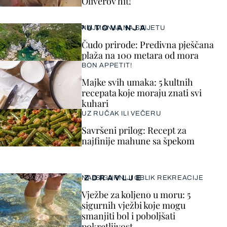
Oliverov hit!
PUTOVANJA
NAJMANJA NA SVIJETU
Čudo prirode: Predivna pješčana
plaža na 100 metara od mora
BON APPETIT!
Majke svih umaka: 5 kultnih
recepata koje moraju znati svi
kuhari
UZ RUČAK ILI VEČERU
Savršeni prilog: Recept za
najfinije mahune sa špekom
ZDRAVLJE
NAJSIGURNIJI OBLIK REKREACIJE
Vježbe za koljeno u moru: 5
sigurnih vježbi koje mogu
smanjiti bol i poboljšati
pokretljivost