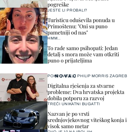
pogreške
JESTE LI PROBALI?
Turisticu oduševila ponuda u
Primoštenu: "Oni su puno
pametniji od nas"
HMM…
To rade samo psihopati: Jedan
detalj s mora može vam otkriti
puno o prijateljima
NOVAC
POKROVITELJ PHILIP MORRIS ZAGREB
Digitalna rješenja za stvarne
probleme: Dva hrvatska projekta
dobila potporu za razvoj
TREĆI UNIKATNI BUGATTI
Nazvan je po vrsti
srednjovjekovnog viteškog konja i
visok samo metar