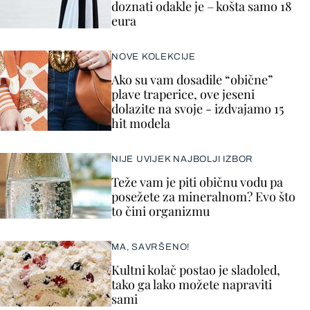
doznati odakle je – košta samo 18
eura
NOVE KOLEKCIJE
Ako su vam dosadile “obične”
plave traperice, ove jeseni
dolazite na svoje - izdvajamo 15
hit modela
NIJE UVIJEK NAJBOLJI IZBOR
Teže vam je piti običnu vodu pa
posežete za mineralnom? Evo što
to čini organizmu
MA, SAVRŠENO!
Kultni kolač postao je sladoled,
tako ga lako možete napraviti
sami