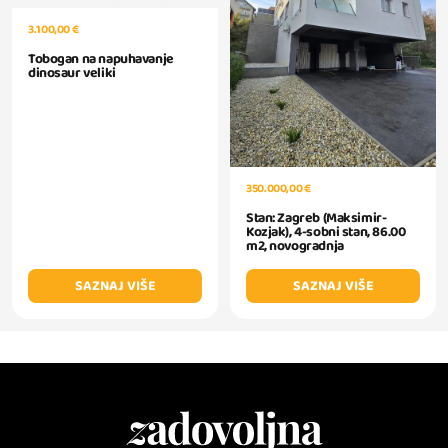
3.100,00 €
Tobogan na napuhavanje
dinosaur veliki
350.000,00 €
Stan: Zagreb (Maksimir-
Kozjak), 4-sobni stan, 86.00
m2, novogradnja
SAZNAJ VIŠE
SAZNAJ VIŠE