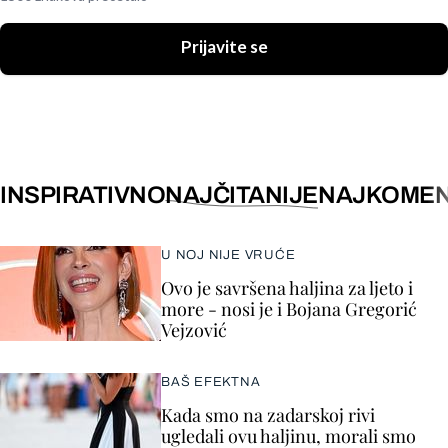
Prijavite se
INSPIRATIVNO
NAJČITANIJE
NAJKOMEN
U NOJ NIJE VRUĆE
Ovo je savršena haljina za ljeto i
more - nosi je i Bojana Gregorić
Vejzović
BAŠ EFEKTNA
Kada smo na zadarskoj rivi
ugledali ovu haljinu, morali smo