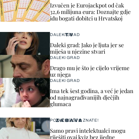
Izvučen je Eurojackpot od čak
32,6 milijuna eura: Doznajte gdje
idu bogati dobitci u Hrvatskoj
TV
DALEKI GRAD
Daleki grad: Jako je ljuta jer se
miješa u njezine stvari
DALEKI GRAD
Drago mu je što je cijelo vrijeme
uz njega
DALEKI GRAD
Ima tek šest godina, a već je jedan
od najnagrađivanijih dječjih
glumaca
ZABAVA
POKAŽITE ŠTO ZNATE!
Samo pravi intelektualci mogu
riješiti ovaj kviz bez ijedne