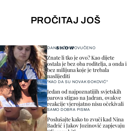
PROČITAJ JOŠ
SHOW
DANAS ŽIVI POVUČENO
Znate li tko je ovo? Kao dijete
ostala je bez oba roditelja, a onda i
bez milijuna koje je trebala
naslijediti
"KAO DA SU NOVAK ĐOKOVIĆ"
Jedan od najpoznatijih svjetskih
parova stigao na Jadran, ovakve
reakcije vjerojatno nisu očekivali
SAMO DOBRA PISMA
Poslušajte kako to zvuči kad Nina
Badrić i Jakov Jozinović zapjevaju