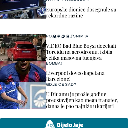
OVO JE 10 NAJBOLJIH
Europske dionice dosegnule su
rekordne razine
SPORT
POJAVILA SE SNIMKA
VIDEO Bad Blue Boysi dočekali
Torcidu na aerodromu, izbila
velika masovna tučnjava
BOMBA!
Liverpool doveo kapetana
Barcelone!
GDJE ĆE SAD?
U Dinamu je prošle godine
predstavljen kao mega transfer,
danas je pao najniže u karijeri