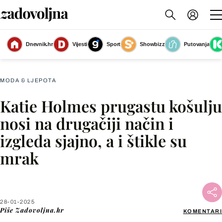
Dnevnik.hr
Vijesti
Sport
Showbizz
Putovanja
Katie Holmes
(Foto: Profimedia)
MODA & LJEPOTA
Katie Holmes prugastu košulju
Facebook
nosi na drugačiji način i
izgleda sjajno, a i štikle su
X
mrak
WhatsApp
Viber
28-01-2025
Piše
Zadovoljna.hr
KOMENTARI