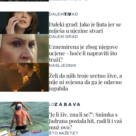
TV
DALEKI GRAD
Daleki grad: Jako je ljuta jer se
miješa u njezine stvari
DALEKI GRAD
Uznemirena je zbog njegove
ucjene - hoće li napraviti što
traži?
NASLJEDNIK
Želi da njih troje sretno žive, a
nije ni svjesna da ga je odavno
izgubila
ZABAVA
LOL
"Je li živ, zna li se?": Snimka s
Jadrana postala hit, radi li i vaš
muž ovo?
ŠTO KAŽETE?