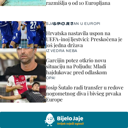
razmišlja 9 od 10 Europljana
SPORT
SJAJAN TJEDAN U EUROPI
Hrvatska nastavila uspon na
UEFA-inoj ljestvici: Preskočena je
još jedna država
IZ VEDRA NEBA
Garcijin potez otkrio novu
situaciju na Poljudu: Mladi
hajdukovac pred odlaskom
OPA!
Josip Šutalo radi transfer u redove
nogometnog diva i bivšeg prvaka
Europe