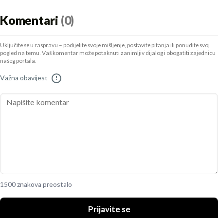
Komentari
(0)
Uključite se u raspravu – podijelite svoje mišljenje, postavite pitanja ili ponudite svoj
pogled na temu. Vaš komentar može potaknuti zanimljiv dijalog i obogatiti zajednicu
našeg portala.
Važna obavijest
!
1500 znakova preostalo
Prijavite se