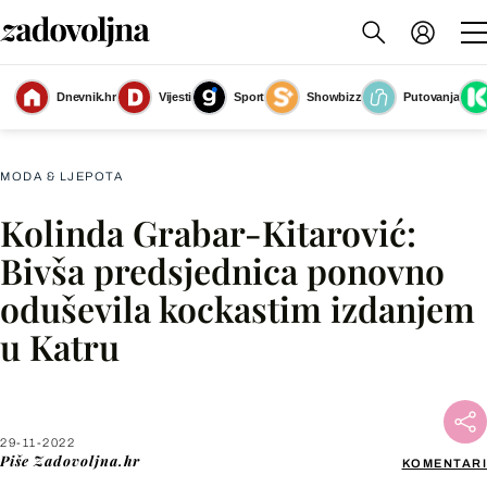
Dnevnik.hr
Vijesti
Sport
Showbizz
Putovanja
Slika nije dostupna
MODA & LJEPOTA
Kolinda Grabar-Kitarović:
Facebook
Bivša predsjednica ponovno
oduševila kockastim izdanjem
X
u Katru
WhatsApp
Viber
29-11-2022
Piše
Zadovoljna.hr
KOMENTARI