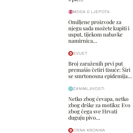
MODA & LJEPOTA
Omiljene proizvode za
njegu sada možete kupiti i
usput, tijekom nabavke
namirnica...
SVIJET
Broj zaraženih prvi put
premašio četiri tisuće: Širi
se smrtonosna epidemija...
ZANIMLJIVOSTI
Netko zbog ćevapa, netko
zbog drške za motiku: Evo
zbog čega sve Hrvati
duguju pivo...
CRNA KRONIKA