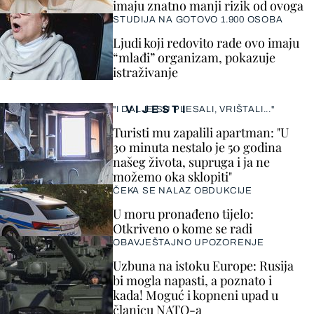
imaju znatno manji rizik od ovoga
STUDIJA NA GOTOVO 1.900 OSOBA
Ljudi koji redovito rade ovo imaju
“mlađi” organizam, pokazuje
istraživanje
VIJESTI
"I DALJE SU PLESALI, VRIŠTALI..."
Turisti mu zapalili apartman: "U
30 minuta nestalo je 50 godina
našeg života, supruga i ja ne
možemo oka sklopiti"
ČEKA SE NALAZ OBDUKCIJE
U moru pronađeno tijelo:
Otkriveno o kome se radi
OBAVJEŠTAJNO UPOZORENJE
Uzbuna na istoku Europe: Rusija
bi mogla napasti, a poznato i
kada! Moguć i kopneni upad u
članicu NATO-a