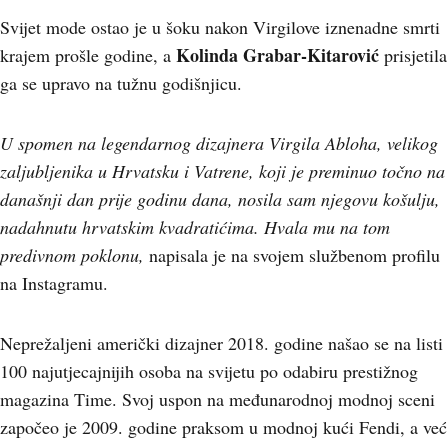
Svijet mode ostao je u šoku nakon Virgilove iznenadne smrti
Kolinda Grabar-Kitarović
krajem prošle godine, a
prisjetila
ga se upravo na tužnu godišnjicu.
U spomen na legendarnog dizajnera Virgila Abloha, velikog
zaljubljenika u Hrvatsku i Vatrene, koji je preminuo točno na
današnji dan prije godinu dana, nosila sam njegovu košulju,
nadahnutu hrvatskim kvadratićima. Hvala mu na tom
predivnom poklonu,
napisala je na svojem službenom profilu
na Instagramu.
Neprežaljeni američki dizajner 2018. godine našao se na listi
100 najutjecajnijih osoba na svijetu po odabiru prestižnog
magazina Time. Svoj uspon na međunarodnoj modnoj sceni
započeo je 2009. godine praksom u modnoj kući Fendi, a već