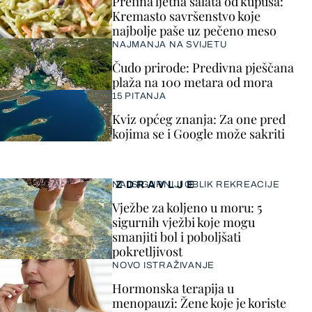
Prefina ljetna salata od kupusa:
Kremasto savršenstvo koje
najbolje paše uz pečeno meso
NAJMANJA NA SVIJETU
Čudo prirode: Predivna pješčana
plaža na 100 metara od mora
15 PITANJA
Kviz općeg znanja: Za one pred
kojima se i Google može sakriti
ZDRAVLJE
NAJSIGURNIJI OBLIK REKREACIJE
Vježbe za koljeno u moru: 5
sigurnih vježbi koje mogu
smanjiti bol i poboljšati
pokretljivost
NOVO ISTRAŽIVANJE
Hormonska terapija u
menopauzi: Žene koje je koriste