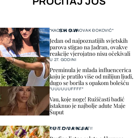
PROČITAJ JOŠ
SHOW
"KAO DA SU NOVAK ĐOKOVIĆ"
Jedan od najpoznatijih svjetskih
parova stigao na Jadran, ovakve
reakcije vjerojatno nisu očekivali
U 27. GODINI
Preminula je mlada influencerica
koju je pratilo više od milijun ljudi,
dugo se borila s opakom bolešću
"UUUUUUFFFF"
Vau, koje noge! Ružičasti badić
istaknuo je najbolje adute Maje
Šuput
PUTOVANJA
OBVEZNO PROBATI!