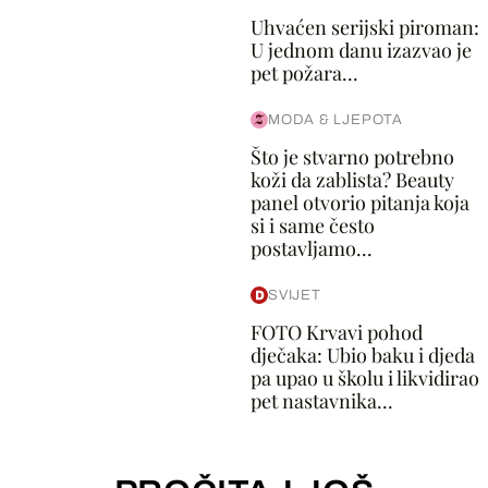
Uhvaćen serijski piroman:
U jednom danu izazvao je
pet požara...
MODA & LJEPOTA
Što je stvarno potrebno
koži da zablista? Beauty
panel otvorio pitanja koja
si i same često
postavljamo...
SVIJET
FOTO Krvavi pohod
dječaka: Ubio baku i djeda
pa upao u školu i likvidirao
pet nastavnika...