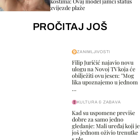
kostima: Ovaj model jamči status
zvijezde plaže
PROČITAJ JOŠ
ZANIMLJIVOSTI
Filip Juričić najavio novu
ulogu na Novoj TV koja će
obilježiti ovu jesen: ''Mog
lika upoznajemo u jednom
...
KULTURA & ZABAVA
Kad su uspomene previše
dobre za samo jedno
gledanje: Mali uređaj koji je
još jednom oživio trenutke
s ple...