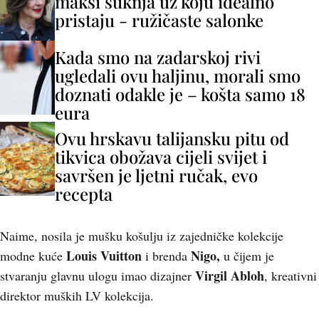
maksi suknja uz koju idealno
pristaju - ružičaste salonke
Kada smo na zadarskoj rivi
ugledali ovu haljinu, morali smo
doznati odakle je – košta samo 18
eura
Ovu hrskavu talijansku pitu od
tikvica obožava cijeli svijet i
savršen je ljetni ručak, evo
recepta
Naime, nosila je mušku košulju iz zajedničke kolekcije
Louis Vuitton
Nigo,
modne kuće
i brenda
u čijem je
Virgil Abloh
stvaranju glavnu ulogu imao dizajner
, kreativni
direktor muških LV kolekcija.