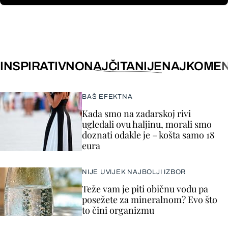
INSPIRATIVNO
NAJČITANIJE
NAJKOMEN
BAŠ EFEKTNA
Kada smo na zadarskoj rivi
ugledali ovu haljinu, morali smo
doznati odakle je – košta samo 18
eura
NIJE UVIJEK NAJBOLJI IZBOR
Teže vam je piti običnu vodu pa
posežete za mineralnom? Evo što
to čini organizmu