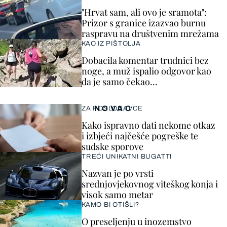
"Hrvat sam, ali ovo je sramota":
Prizor s granice izazvao burnu
raspravu na društvenim mrežama
KAO IZ PIŠTOLJA
Dobacila komentar trudnici bez
noge, a muž ispalio odgovor kao
da je samo čekao…
NOVAC
ZA POSLODAVCE
Kako ispravno dati nekome otkaz
i izbjeći najčešće pogreške te
sudske sporove
TREĆI UNIKATNI BUGATTI
Nazvan je po vrsti
srednjovjekovnog viteškog konja i
visok samo metar
KAMO BI OTIŠLI?
O preseljenju u inozemstvo