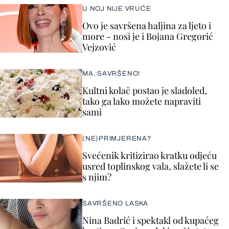
U NOJ NIJE VRUĆE
Ovo je savršena haljina za ljeto i
more - nosi je i Bojana Gregorić
Vejzović
MA, SAVRŠENO!
Kultni kolač postao je sladoled,
tako ga lako možete napraviti
sami
(NE)PRIMJERENA?
Svećenik kritizirao kratku odjeću
usred toplinskog vala, slažete li se
s njim?
SAVRŠENO LASKA
Nina Badrić i spektakl od kupaćeg