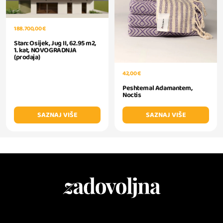
188.700,00 €
Stan: Osijek, Jug II, 62.95 m2,
1. kat, NOVOGRADNJA
(prodaja)
42,00 €
Peshtemal Adamantem,
Noctis
SAZNAJ VIŠE
SAZNAJ VIŠE