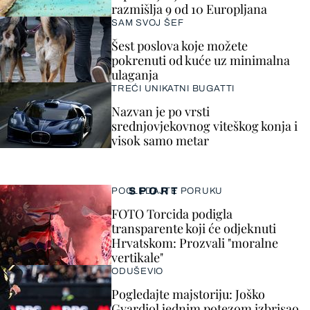
razmišlja 9 od 10 Europljana
SAM SVOJ ŠEF
Šest poslova koje možete
pokrenuti od kuće uz minimalna
ulaganja
TREĆI UNIKATNI BUGATTI
Nazvan je po vrsti
srednjovjekovnog viteškog konja i
visok samo metar
SPORT
POGLEDAJTE PORUKU
FOTO Torcida podigla
transparente koji će odjeknuti
Hrvatskom: Prozvali "moralne
vertikale"
ODUŠEVIO
Pogledajte majstoriju: Joško
Gvardiol jednim potezom izbrisao