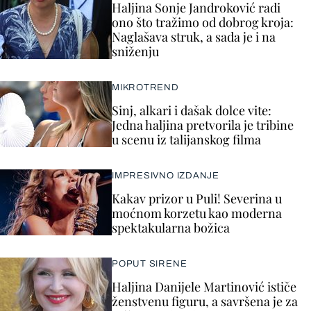
Haljina Sonje Jandroković radi
ono što tražimo od dobrog kroja:
Naglašava struk, a sada je i na
sniženju
MIKROTREND
Sinj, alkari i dašak dolce vite:
Jedna haljina pretvorila je tribine
u scenu iz talijanskog filma
IMPRESIVNO IZDANJE
Kakav prizor u Puli! Severina u
moćnom korzetu kao moderna
spektakularna božica
POPUT SIRENE
Haljina Danijele Martinović ističe
ženstvenu figuru, a savršena je za