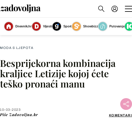
Dnevnik.hr
Vijesti
Sport
Showbizz
Putovanja
Slika nije dostupna
MODA & LJEPOTA
Besprijekorna kombinacija
Facebook
kraljice Letizije kojoj ćete
teško pronaći manu
X
WhatsApp
10-03-2023
Piše
Zadovoljna.hr
KOMENTARI
Viber