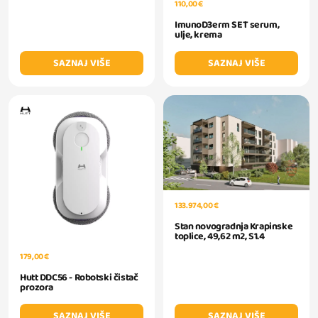
110,00 €
ImunoD3erm SET serum,
ulje, krema
SAZNAJ VIŠE
SAZNAJ VIŠE
133.974,00 €
Stan novogradnja Krapinske
toplice, 49,62 m2, S1.4
179,00 €
Hutt DDC56 - Robotski čistač
prozora
SAZNAJ VIŠE
SAZNAJ VIŠE