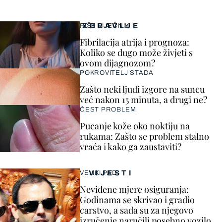
ZDRAVLJE
PIŠE LIJEČNIK
Fibrilacija atrija i prognoza:
Koliko se dugo može živjeti s
ovom dijagnozom?
POKROVITELJ STADA
Zašto neki ljudi izgore na suncu
već nakon 15 minuta, a drugi ne?
ČEST PROBLEM
Pucanje kože oko noktiju na
rukama: Zašto se problem stalno
vraća i kako ga zaustaviti?
VIJESTI
VELIKI PAD
Neviđene mjere osiguranja:
Godinama se skrivao i gradio
carstvo, a sada su za njegovo
izručenje naručili posebno vozilo