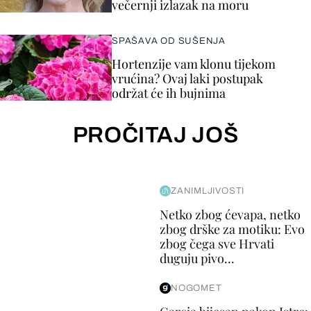
večernji izlazak na moru
SPAŠAVA OD SUŠENJA
Hortenzije vam klonu tijekom
vrućina? Ovaj laki postupak
održat će ih bujnima
PROČITAJ JOŠ
ZANIMLJIVOSTI
Netko zbog ćevapa, netko
zbog drške za motiku: Evo
zbog čega sve Hrvati
duguju pivo...
NOGOMET