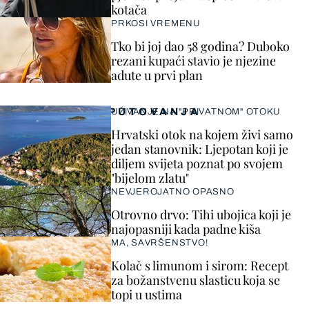
kotača
PRKOSI VREMENU
Tko bi joj dao 58 godina? Duboko
rezani kupaći stavio je njezine
adute u prvi plan
PUTOVANJA
UŽIVANJE NA "PRIVATNOM" OTOKU
Hrvatski otok na kojem živi samo
jedan stanovnik: Ljepotan koji je
diljem svijeta poznat po svojem
"bijelom zlatu"
NEVJEROJATNO OPASNO
Otrovno drvo: Tihi ubojica koji je
najopasniji kada padne kiša
MA, SAVRŠENSTVO!
Kolač s limunom i sirom: Recept
za božanstvenu slasticu koja se
topi u ustima