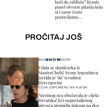
koži da zablista? Beauty
panel otvorio pitanja koja
si i same često
postavljamo...
PROČITAJ JOŠ
SHOW
BAJKOVITI PRIZORI
Udala se slastičarka iz
MasterChefa! Svom Argentincu
izrekla je "da" u rodnoj
Hercegovini
ČUVA USPOMENU NA NJEGA
Njezinog oca obožavala je cijela
Hrvatska! Kći neprežaljenog
pjevača projurila špicom na dva