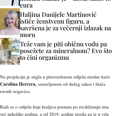
eura
Haljina Danijele Martinović
ističe ženstvenu figuru, a
savršena je za večernji izlazak na
moru
Teže vam je piti običnu vodu pa
posežete za mineralnom? Evo što
to čini organizmu
Na projekciju je stigla u plavozelenom odijelu modne kuće
Carolina Herrera,
sastavljenom od dužeg sakoa i hlača
ravnih nogavica.
Radi se o odijelu koje kraljica poznata po recikliranju ima
već nekoliko godina, a od 2019. godine nosila ga je u više