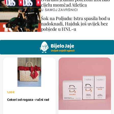
cijelu momčad Atletica
U SAMOJ ZAVRŠNICI
Šok na Poljudu: Istra spasila bod u
nadoknadi, Hajduk još uvijek bez
pobjede u HNL-u
1,00 €
Cekeri od rogoza - ručni rad