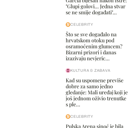
Garcia bijesan nakon Istre:
"Glupi golovi... Jedna stvar
se ne smije događati"...
CELEBRITY
Što se sve događalo na
hrvatskom otoku pod
osramoćenim glumcem?
Bizarni prizori i danas
izazivaju nevjeric...
KULTURA & ZABAVA
Kad su uspomene previše
dobre za samo jedno
gledanje: Mali uređaj koji je
još jednom oživio trenutke
s ple...
CELEBRITY
Pulska Arena sinoć je bila