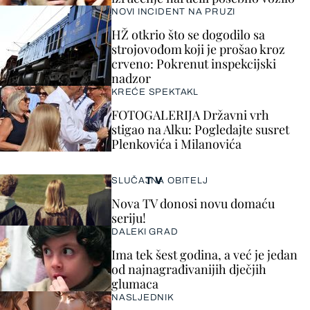
NOVI INCIDENT NA PRUZI
HŽ otkrio što se dogodilo sa
strojovođom koji je prošao kroz
crveno: Pokrenut inspekcijski
nadzor
KREĆE SPEKTAKL
FOTOGALERIJA Državni vrh
stigao na Alku: Pogledajte susret
Plenkovića i Milanovića
TV
SLUČAJNA OBITELJ
Nova TV donosi novu domaću
seriju!
DALEKI GRAD
Ima tek šest godina, a već je jedan
od najnagrađivanijih dječjih
glumaca
NASLJEDNIK