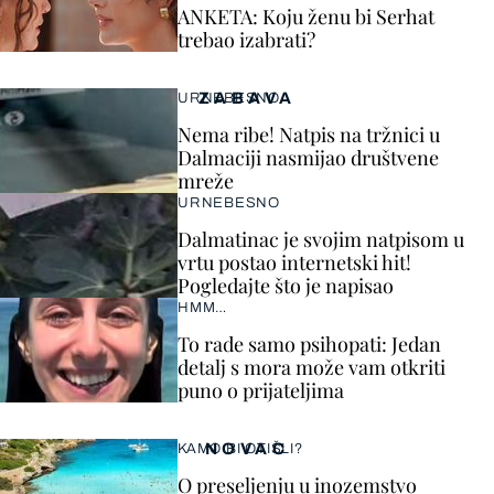
ANKETA: Koju ženu bi Serhat
trebao izabrati?
ZABAVA
URNEBESNO
Nema ribe! Natpis na tržnici u
Dalmaciji nasmijao društvene
mreže
URNEBESNO
Dalmatinac je svojim natpisom u
vrtu postao internetski hit!
Pogledajte što je napisao
HMM…
To rade samo psihopati: Jedan
detalj s mora može vam otkriti
puno o prijateljima
NOVAC
KAMO BI OTIŠLI?
O preseljenju u inozemstvo