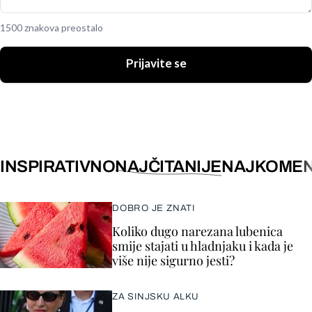
1500 znakova preostalo
Prijavite se
INSPIRATIVNO
NAJČITANIJE
NAJKOMEN
DOBRO JE ZNATI
Koliko dugo narezana lubenica
smije stajati u hladnjaku i kada je
više nije sigurno jesti?
ZA SINJSKU ALKU