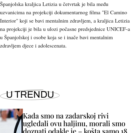
Španjolska kraljica Letizia u četvrtak je bila među
uzvanicima na projekciji dokumentarnog filma "El Camino
Interior" koji se bavi mentalnim zdravljem, a kraljica Letizia
na projekciji je bila u ulozi počasne predsjednice UNICEF-a
u Španjolskoj i osobe koja se i inače bavi mentalnim
zdravljem djece i adolescenata.
U TRENDU
Kada smo na zadarskoj rivi
ugledali ovu haljinu, morali smo
doznati odakle je – košta samo 18