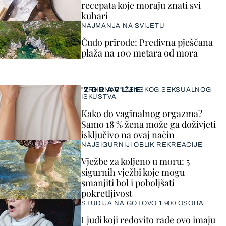
recepata koje moraju znati svi
kuhari
NAJMANJA NA SVIJETU
Čudo prirode: Predivna pješčana
plaža na 100 metara od mora
ZDRAVLJE
"VRHUNAC" ŽENSKOG SEKSUALNOG
ISKUSTVA
Kako do vaginalnog orgazma?
Samo 18 % žena može ga doživjeti
isključivo na ovaj način
NAJSIGURNIJI OBLIK REKREACIJE
Vježbe za koljeno u moru: 5
sigurnih vježbi koje mogu
smanjiti bol i poboljšati
pokretljivost
STUDIJA NA GOTOVO 1.900 OSOBA
Ljudi koji redovito rade ovo imaju