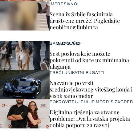
IMPRESIVNO!
Scena iz Srbije fascinirala
društvene mreže! Pogledajte
neobičnog ljubimca
NOVAC
SAM SVOJ ŠEF
Šest poslova koje možete
pokrenuti od kuće uz minimalna
ulaganja
TREĆI UNIKATNI BUGATTI
Nazvan je po vrsti
srednjovjekovnog viteškog konja i
visok samo metar
POKROVITELJ PHILIP MORRIS ZAGREB
Digitalna rješenja za stvarne
probleme: Dva hrvatska projekta
dobila potporu za razvoj