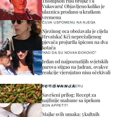
Thompson ruši brojke i u
Vukovaru! Objavljeno koliko je
ulaznica prodano u kratkom
vremenu
ČUVA USPOMENU NA NJEGA
Njezinog oca obožavala je cijela
Hrvatska! Kći neprežaljenog
pjevača projurila špicom na dva
kotača
"KAO DA SU NOVAK ĐOKOVIĆ"
Jedan od najpoznatijih svjetskih
parova stigao na Jadran, ovakve
reakcije vjerojatno nisu očekivali
PUTOVANJA
UZ RUČAK ILI VEČERU
Savršeni prilog: Recept za
najfinije mahune sa špekom
BON APPETIT!
Majke svih umaka: 5 kultnih