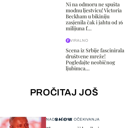
Ni na odmoru ne spušta
modnu ljestvicu! Victoria
Beckham u bikiniju
zasjenila čak i jahtu od 16
milijuna f...
VIRALNO
Scena iz Srbije fascinirala
društvene mreže!
Pogledajte neobičnog
ljubimca...
PROČITAJ JOŠ
SHOW
NADMAŠENA OČEKIVANJA