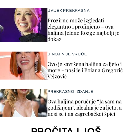
UVIJEK PREKRASNA
Prozirno može izgledati
elegantno i profinjeno – ova
haljina Jelene Rozge najbolji je
dokaz
U NOJ NIJE VRUĆE
Ovo je savršena haljina za ljeto i
more - nosi je i Bojana Gregorić
Vejzović
PREKRASNO IZDANJE
Ova haljina poručuje “Ja sam na
godišnjem”, idealna je za ljeto, a
nosi se i na zagrebačkoj špici
PROČITAJ JOŠ