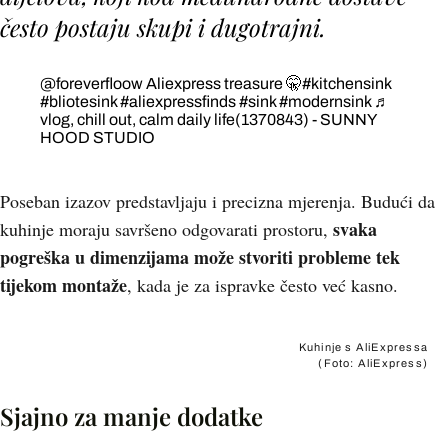
često postaju skupi i dugotrajni.
@foreverfloow
Aliexpress treasure 🤫
#kitchensink
#bliotesink
#aliexpressfinds
#sink
#modernsink
♬
vlog, chill out, calm daily life(1370843) - SUNNY
HOOD STUDIO
Poseban izazov predstavljaju i precizna mjerenja. Budući da
svaka
kuhinje moraju savršeno odgovarati prostoru,
pogreška u dimenzijama može stvoriti probleme tek
tijekom montaže
, kada je za ispravke često već kasno.
Kuhinje s AliExpressa
(Foto: AliExpress)
Sjajno za manje dodatke