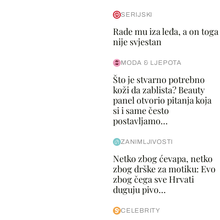
SERIJSKI
Rade mu iza leđa, a on toga
nije svjestan
MODA & LJEPOTA
Što je stvarno potrebno
koži da zablista? Beauty
panel otvorio pitanja koja
si i same često
postavljamo...
ZANIMLJIVOSTI
Netko zbog ćevapa, netko
zbog drške za motiku: Evo
zbog čega sve Hrvati
duguju pivo...
CELEBRITY