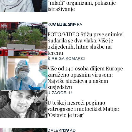
“mlađi” organizam, pokazuje
istraživanje
VIJESTI
KOD BJELOVARA
FOTO/VIDEO Stižu prve snimke!
Sudarila se dva vlaka: Više je
ozlijeđenih, hitne službe na
terenu
ŠIRE GA KOMARCI
Više od 240 osoba diljem Europe
zaraženo opasnim virusom:
Najviše slučajeva u našem
susjedstvu
U ZAGORJU
U teškoj nesreći poginuo
vatrogasac i motociklst Matija:
"Ostavio je trag"
TV
DALEKI GRAD