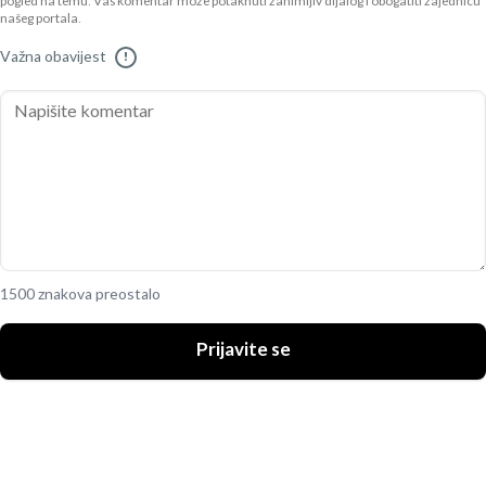
pogled na temu. Vaš komentar može potaknuti zanimljiv dijalog i obogatiti zajednicu
našeg portala.
Važna obavijest
!
1500 znakova preostalo
Prijavite se