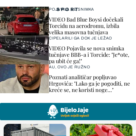
SPORT
POJAVILA SE SNIMKA
VIDEO Bad Blue Boysi dočekali
Torcidu na aerodromu, izbila
velika masovna tučnjava
CIPELARILI GA DOK JE LEŽAO
VIDEO Pojavila se nova snimka
tučnjave BBB-a i Torcide: "Je*ote,
pa ubit će ga!"
AU, OVO JE RUŽNO
Poznati analitičar popljuvao
Hrgovića: "Lako ga je pogoditi, ne
kreće se, ne koristi noge..."