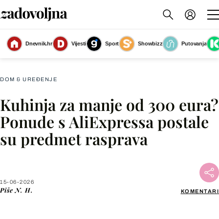
Dnevnik.hr
Vijesti
Sport
Showbizz
Putovanja
Kuhinje s AliExpressa
(Foto: AliExpress)
DOM & UREĐENJE
Kuhinja za manje od 300 eura?
Facebook
Ponude s AliExpressa postale
su predmet rasprava
X
WhatsApp
15-06-2026
Piše
N. H.
KOMENTARI
Viber