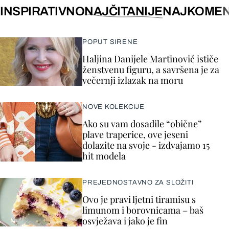
INSPIRATIVNO
NAJČITANIJE
NAJKOMEN
POPUT SIRENE
Haljina Danijele Martinović ističe
ženstvenu figuru, a savršena je za
večernji izlazak na moru
NOVE KOLEKCIJE
Ako su vam dosadile “obične”
plave traperice, ove jeseni
dolazite na svoje - izdvajamo 15
hit modela
PREJEDNOSTAVNO ZA SLOŽITI
Ovo je pravi ljetni tiramisu s
limunom i borovnicama – baš
osvježava i jako je fin