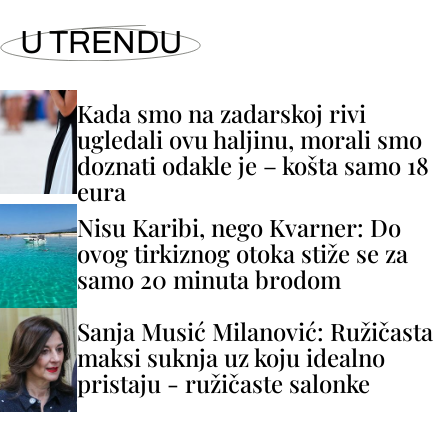
U TRENDU
Kada smo na zadarskoj rivi
ugledali ovu haljinu, morali smo
doznati odakle je – košta samo 18
eura
Nisu Karibi, nego Kvarner: Do
ovog tirkiznog otoka stiže se za
samo 20 minuta brodom
Sanja Musić Milanović: Ružičasta
maksi suknja uz koju idealno
pristaju - ružičaste salonke