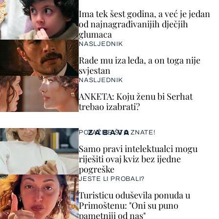
Ima tek šest godina, a već je jedan
od najnagrađivanijih dječjih
glumaca
NASLJEDNIK
Rade mu iza leđa, a on toga nije
svjestan
NASLJEDNIK
ANKETA: Koju ženu bi Serhat
trebao izabrati?
ZABAVA
POKAŽITE ŠTO ZNATE!
Samo pravi intelektualci mogu
riješiti ovaj kviz bez ijedne
pogreške
JESTE LI PROBALI?
Turisticu oduševila ponuda u
Primoštenu: "Oni su puno
pametniji od nas"