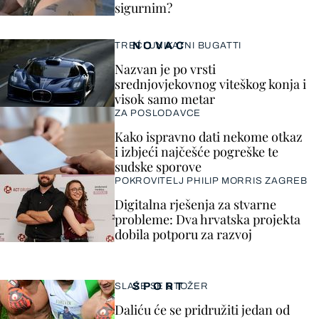
sigurnim?
NOVAC
TREĆI UNIKATNI BUGATTI
Nazvan je po vrsti
srednjovjekovnog viteškog konja i
visok samo metar
ZA POSLODAVCE
Kako ispravno dati nekome otkaz
i izbjeći najčešće pogreške te
sudske sporove
POKROVITELJ PHILIP MORRIS ZAGREB
Digitalna rješenja za stvarne
probleme: Dva hrvatska projekta
dobila potporu za razvoj
SPORT
SLAŽE SE STOŽER
Daliću će se pridružiti jedan od