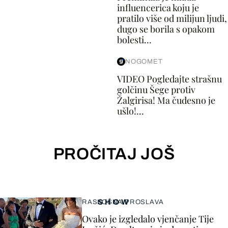
influencerica koju je
pratilo više od milijun ljudi,
dugo se borila s opakom
bolesti...
NOGOMET
VIDEO Pogledajte strašnu
golčinu Šege protiv
Žalgirisa! Ma čudesno je
ušlo!...
PROČITAJ JOŠ
SHOW
RASKOŠNA PROSLAVA
Ovako je izgledalo vjenčanje Tije