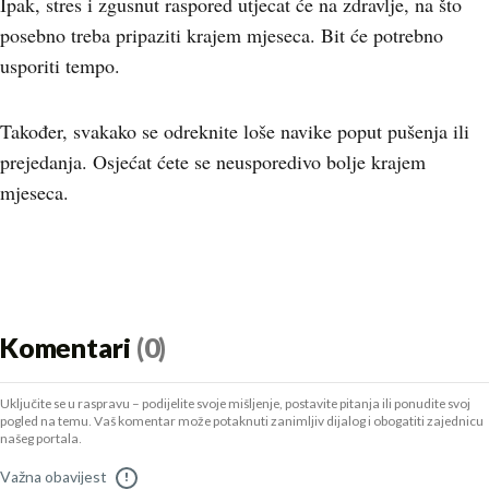
Ipak, stres i zgusnut raspored utjecat će na zdravlje, na što
posebno treba pripaziti krajem mjeseca. Bit će potrebno
usporiti tempo.
Također, svakako se odreknite loše navike poput pušenja ili
prejedanja. Osjećat ćete se neusporedivo bolje krajem
mjeseca.
Komentari
(0)
Uključite se u raspravu – podijelite svoje mišljenje, postavite pitanja ili ponudite svoj
pogled na temu. Vaš komentar može potaknuti zanimljiv dijalog i obogatiti zajednicu
našeg portala.
Važna obavijest
!