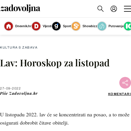
Dnevnik.hr
Vijesti
Sport
Showbizz
Putovanja
Lav
(Foto: Zadovoljna.hr)
KULTURA & ZABAVA
Lav: Horoskop za listopad
Facebook
X
27-09-2022
Piše
Zadovoljna.hr
KOMENTARI
WhatsApp
U listopadu 2022. lav će se koncentrirati na posao, a to može
Viber
osigurati dobrobit čitave obitelji.