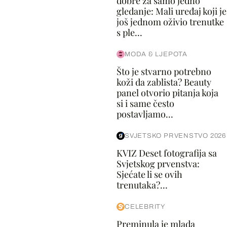
dobre za samo jedno
gledanje: Mali uređaj koji je
još jednom oživio trenutke
s ple...
MODA & LJEPOTA
Što je stvarno potrebno
koži da zablista? Beauty
panel otvorio pitanja koja
si i same često
postavljamo...
SVJETSKO PRVENSTVO 2026
KVIZ Deset fotografija sa
Svjetskog prvenstva:
Sjećate li se ovih
trenutaka?...
CELEBRITY
Preminula je mlada