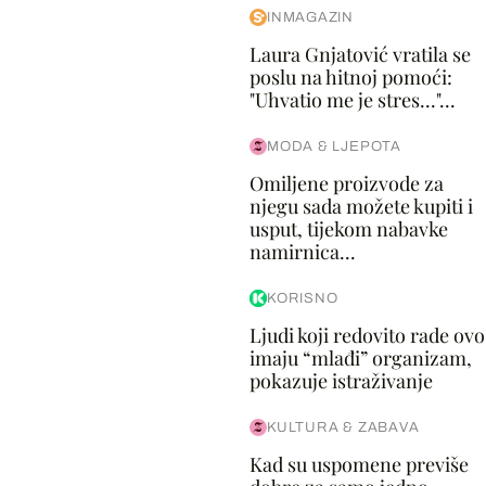
INMAGAZIN
Laura Gnjatović vratila se
poslu na hitnoj pomoći:
"Uhvatio me je stres..."...
MODA & LJEPOTA
Omiljene proizvode za
njegu sada možete kupiti i
usput, tijekom nabavke
namirnica...
KORISNO
Ljudi koji redovito rade ovo
imaju “mlađi” organizam,
pokazuje istraživanje
KULTURA & ZABAVA
Kad su uspomene previše