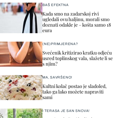
BAŠ EFEKTNA
Kada smo na zadarskoj rivi
ugledali ovu haljinu, morali smo
doznati odakle je – košta samo 18
eura
(NE)PRIMJERENA?
Svećenik kritizirao kratku odjeću
usred toplinskog vala, slažete li se
s njim?
MA, SAVRŠENO!
Kultni kolač postao je sladoled,
tako ga lako možete napraviti
sami
I TERASA JE SAN SNOVA!