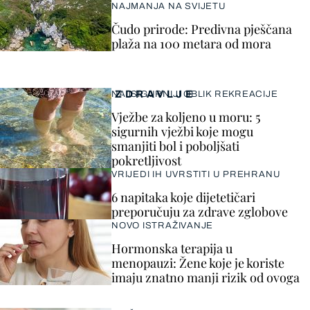
NAJMANJA NA SVIJETU
Čudo prirode: Predivna pješčana
plaža na 100 metara od mora
ZDRAVLJE
NAJSIGURNIJI OBLIK REKREACIJE
Vježbe za koljeno u moru: 5
sigurnih vježbi koje mogu
smanjiti bol i poboljšati
pokretljivost
VRIJEDI IH UVRSTITI U PREHRANU
6 napitaka koje dijetetičari
preporučuju za zdrave zglobove
NOVO ISTRAŽIVANJE
Hormonska terapija u
menopauzi: Žene koje je koriste
imaju znatno manji rizik od ovoga