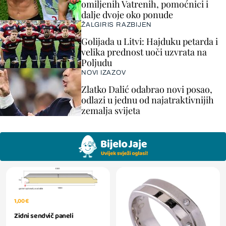
omiljenih Vatrenih, pomoćnici i
dalje dvoje oko ponude
ŽALGIRIS RAZBIJEN
Golijada u Litvi: Hajduku petarda i
velika prednost uoči uzvrata na
Poljudu
NOVI IZAZOV
Zlatko Dalić odabrao novi posao,
odlazi u jednu od najatraktivnijih
zemalja svijeta
1,00 €
Zidni sendvič paneli