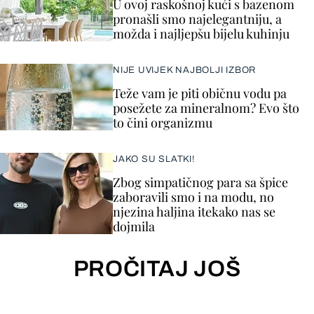
U ovoj raskošnoj kući s bazenom
pronašli smo najelegantniju, a
možda i najljepšu bijelu kuhinju
NIJE UVIJEK NAJBOLJI IZBOR
Teže vam je piti običnu vodu pa
posežete za mineralnom? Evo što
to čini organizmu
JAKO SU SLATKI!
Zbog simpatičnog para sa špice
zaboravili smo i na modu, no
njezina haljina itekako nas se
dojmila
PROČITAJ JOŠ