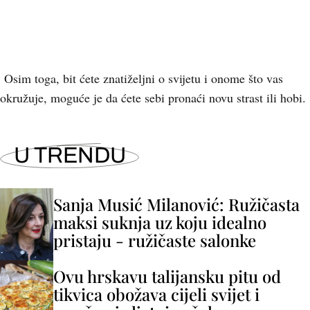
Osim toga, bit ćete znatiželjni o svijetu i onome što vas
okružuje, moguće je da ćete sebi pronaći novu strast ili hobi.
U TRENDU
Sanja Musić Milanović: Ružičasta
maksi suknja uz koju idealno
pristaju - ružičaste salonke
Ovu hrskavu talijansku pitu od
tikvica obožava cijeli svijet i