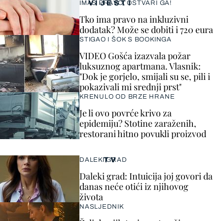
VIJESTI
IMAŠ PRAVO, OSTVARI GA!
Tko ima pravo na inkluzivni
dodatak? Može se dobiti i 720 eura
STIGAO I ŠOK S BOOKINGA
VIDEO Gošća izazvala požar
luksuznog apartmana. Vlasnik:
"Dok je gorjelo, smijali su se, pili i
pokazivali mi srednji prst"
KRENULO OD BRZE HRANE
Je li ovo povrće krivo za
epidemiju? Stotine zaraženih,
restorani hitno povukli proizvod
TV
DALEKI GRAD
Daleki grad: Intuicija joj govori da
danas neće otići iz njihovog
života
NASLJEDNIK