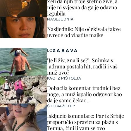
Želi da njih troje sretno žive, a
nije ni svjesna da ga je odavno
izgubila
NASLJEDNIK
Nasljednik: Nije očekivala takve
uvrede od vlastite majke
ZABAVA
LOL
"Je li živ, zna li se?": Snimka s
Jadrana postala hit, radi li i vaš
muž ovo?
KAO IZ PIŠTOLJA
Dobacila komentar trudnici bez
noge, a muž ispalio odgovor kao
da je samo čekao…
ŠTO KAŽETE?
Isključio komentare: Par iz Srbije
preporučio spravicu za plažu s
Temua, čini li vam se ovo