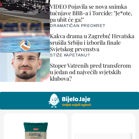
VIDEO Pojavila se nova snimka
tučnjave BBB-a i Torcide: "Je*ote,
pa ubit će ga!"
DRAMATIČAN PREOKRET
Kakva drama u Zagrebu! Hrvatska
srušila Srbiju i izborila finale
Svjetskog prvenstva
STIŽE KAPETANU?
Stoper Vatrenih pred transferom
u jedan od najvećih svjetskih
klubova?