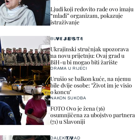
Ljudi koji redovito rade ovo imaju
“mlađi” organizam, pokazuje
istraživanje
VIJESTI
BURE BARUTA
Ukrajinski stručnjak upozorava
na novu prijetnju: Ovaj grad u
BiH-u bi mogao biti žarište
DRAMA U RIJECI
Urušio se balkon kuće, na njemu
bile dvije osobe: "Život im je visio
o koncu"
NAKON SUKOBA
FOTO Ovo je žena (36)
osumnjičena za ubojstvo partnera
(71) u Slavoniji
TV
DALEKI GRAD