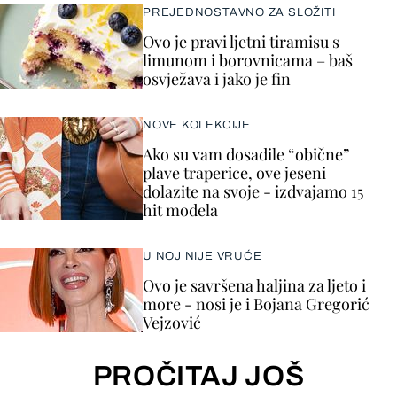
PREJEDNOSTAVNO ZA SLOŽITI
Ovo je pravi ljetni tiramisu s
limunom i borovnicama – baš
osvježava i jako je fin
NOVE KOLEKCIJE
Ako su vam dosadile “obične”
plave traperice, ove jeseni
dolazite na svoje - izdvajamo 15
hit modela
U NOJ NIJE VRUĆE
Ovo je savršena haljina za ljeto i
more - nosi je i Bojana Gregorić
Vejzović
PROČITAJ JOŠ