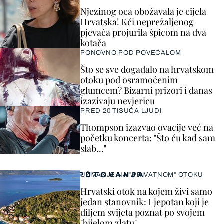
Njezinog oca obožavala je cijela
Hrvatska! Kći neprežaljenog
pjevača projurila špicom na dva
kotača
PONOVNO POD POVEĆALOM
Što se sve događalo na hrvatskom
otoku pod osramoćenim
glumcem? Bizarni prizori i danas
izazivaju nevjericu
PRED 20 TISUĆA LJUDI
Thompson izazvao ovacije već na
početku koncerta: "Što ću kad sam
slab..."
PUTOVANJA
UŽIVANJE NA "PRIVATNOM" OTOKU
Hrvatski otok na kojem živi samo
jedan stanovnik: Ljepotan koji je
diljem svijeta poznat po svojem
"bijelom zlatu"