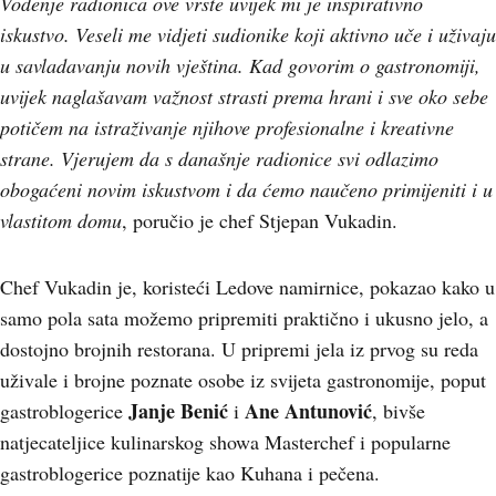
Vođenje radionica ove vrste uvijek mi je inspirativno
iskustvo. Veseli me vidjeti sudionike koji aktivno uče i uživaju
u savladavanju novih vještina. Kad govorim o gastronomiji,
uvijek naglašavam važnost strasti prema hrani i sve oko sebe
potičem na istraživanje njihove profesionalne i kreativne
strane. Vjerujem da s današnje radionice svi odlazimo
obogaćeni novim iskustvom i da ćemo naučeno primijeniti i u
vlastitom domu
, poručio je chef Stjepan Vukadin.
Chef Vukadin je, koristeći Ledove namirnice, pokazao kako u
samo pola sata možemo pripremiti praktično i ukusno jelo, a
dostojno brojnih restorana. U pripremi jela iz prvog su reda
uživale i brojne poznate osobe iz svijeta gastronomije, poput
Janje Benić
Ane Antunović
gastroblogerice
i
, bivše
natjecateljice kulinarskog showa Masterchef i popularne
gastroblogerice poznatije kao Kuhana i pečena.