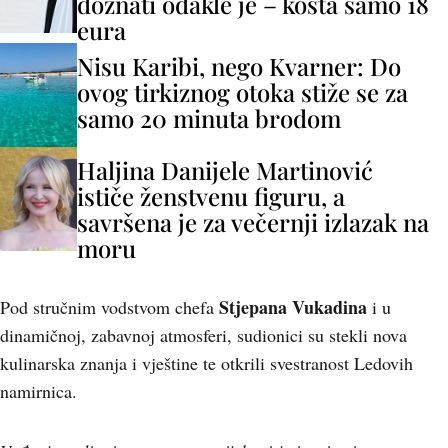
doznati odakle je – košta samo 18
eura
Nisu Karibi, nego Kvarner: Do
ovog tirkiznog otoka stiže se za
samo 20 minuta brodom
Haljina Danijele Martinović
ističe ženstvenu figuru, a
savršena je za večernji izlazak na
moru
Stjepana Vukadina
Pod stručnim vodstvom chefa
i u
dinamičnoj, zabavnoj atmosferi, sudionici su stekli nova
kulinarska znanja i vještine te otkrili svestranost Ledovih
namirnica.