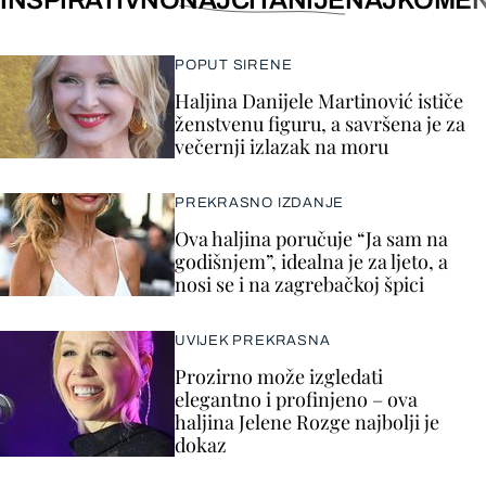
INSPIRATIVNO
NAJČITANIJE
NAJKOMEN
POPUT SIRENE
Haljina Danijele Martinović ističe
ženstvenu figuru, a savršena je za
večernji izlazak na moru
PREKRASNO IZDANJE
Ova haljina poručuje “Ja sam na
godišnjem”, idealna je za ljeto, a
nosi se i na zagrebačkoj špici
UVIJEK PREKRASNA
Prozirno može izgledati
elegantno i profinjeno – ova
haljina Jelene Rozge najbolji je
dokaz