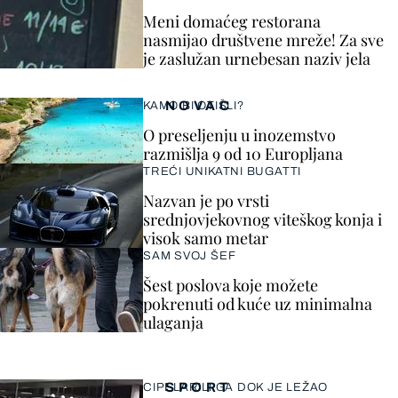
Meni domaćeg restorana
nasmijao društvene mreže! Za sve
je zaslužan urnebesan naziv jela
NOVAC
KAMO BI OTIŠLI?
O preseljenju u inozemstvo
razmišlja 9 od 10 Europljana
TREĆI UNIKATNI BUGATTI
Nazvan je po vrsti
srednjovjekovnog viteškog konja i
visok samo metar
SAM SVOJ ŠEF
Šest poslova koje možete
pokrenuti od kuće uz minimalna
ulaganja
SPORT
CIPELARILI GA DOK JE LEŽAO