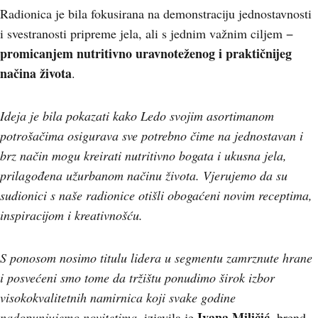
Radionica je bila fokusirana na demonstraciju jednostavnosti
i svestranosti pripreme jela, ali s jednim važnim ciljem −
promicanjem nutritivno uravnoteženog i praktičnijeg
načina života
.
Ideja je bila pokazati kako Ledo svojim asortimanom
potrošačima osigurava sve potrebno čime na jednostavan i
brz način mogu kreirati nutritivno bogata i ukusna jela,
prilagođena užurbanom načinu života. Vjerujemo da su
sudionici s naše radionice otišli obogaćeni novim receptima,
inspiracijom i kreativnošću.
S ponosom nosimo titulu lidera u segmentu zamrznute hrane
i posvećeni smo tome da tržištu ponudimo širok izbor
visokokvalitetnih namirnica koji svake godine
Ivana Miličić
nadopunjujemo novitetima
, izjavila je
, brend