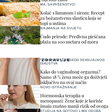
MA, SAVRŠENSTVO!
Kolač s limunom i sirom: Recept
za božanstvenu slasticu koja se
topi u ustima
NAJMANJA NA SVIJETU
Čudo prirode: Predivna pješčana
plaža na 100 metara od mora
ZDRAVLJE
"VRHUNAC" ŽENSKOG SEKSUALNOG
ISKUSTVA
Kako do vaginalnog orgazma?
Samo 18 % žena može ga doživjeti
isključivo na ovaj način
NOVO ISTRAŽIVANJE
Hormonska terapija u
menopauzi: Žene koje je koriste
imaju znatno manji rizik od ovoga
STUDIJA NA GOTOVO 1.900 OSOBA