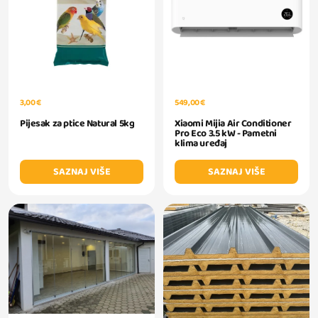
3,00 €
549,00 €
Pijesak za ptice Natural 5kg
Xiaomi Mijia Air Conditioner
Pro Eco 3.5 kW - Pametni
klima uređaj
SAZNAJ VIŠE
SAZNAJ VIŠE