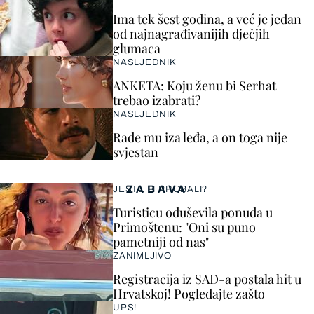
Ima tek šest godina, a već je jedan
od najnagrađivanijih dječjih
glumaca
NASLJEDNIK
ANKETA: Koju ženu bi Serhat
trebao izabrati?
NASLJEDNIK
Rade mu iza leđa, a on toga nije
svjestan
ZABAVA
JESTE LI PROBALI?
Turisticu oduševila ponuda u
Primoštenu: "Oni su puno
pametniji od nas"
ZANIMLJIVO
Registracija iz SAD-a postala hit u
Hrvatskoj! Pogledajte zašto
UPS!