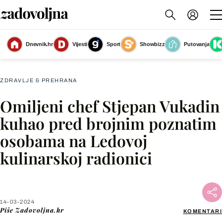
Dnevnik.hr
Vijesti
Sport
Showbizz
Putovanja
Stjepan Vukadin
(Foto: PR)
ZDRAVLJE & PREHRANA
Omiljeni chef Stjepan Vukadin
Facebook
kuhao pred brojnim poznatim
osobama na Ledovoj
X
kulinarskoj radionici
WhatsApp
Viber
14-03-2024
Piše
Zadovoljna.hr
KOMENTARI