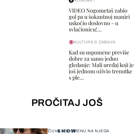
NOGOMET
VIDEO Nogometaš zabio
gol pa u šokantnoj maniri
uskočio doslovno - u
svlačionicu!...
KULTURA & ZABAVA
Kad su uspomene previše
dobre za samo jedno
gledanje: Mali uređaj koji je
još jednom oživio trenutke
s ple...
PROČITAJ JOŠ
SHOW
ČUVA USPOMENU NA NJEGA